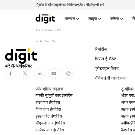
ग्रिवेंस रिड्रैसल
इन्वेस्टर रिलेशंस
एजेंट / पीओएसपी बनें
जनरल
लाइफ
क्लेम्स
रि
Digit Insurance
ईंधन
Author: Team Digit
रिसोर्सेज़
कैंसिल ई-मैंडेट
बारे में
संपर्क
करियर
प्रोडक्ट्स लिस्ट
सीकेवाईसी जागरूकता
फोर व्हीलर गाइड्स
टू व्हीलर
मारुति सुजुकी कार इंश्योरेंस
ओला एस1 इ
होंडा कार इंश्योरेंस
अथर एनर्जी
किया कार इंश्योरेंस
बाइक इंश्य
हुंडई क्रेटा इंश्योरेंस
बाइक इंश्य
सीएनजी कार इंश्योरेंस
कॉम्प्रिहें
कम्पेयर कार इंश्योरेंस
कैशलेस बा