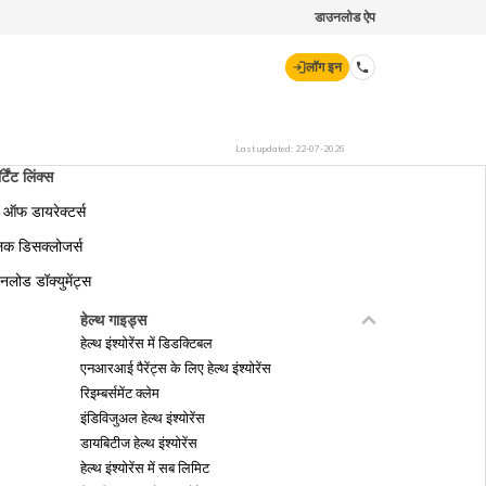
डाउनलोड ऐप
लॉग इन
डिजिट जनरल
Last updated:
22-07-2026
र्टेंट लिंक्स
ड ऑफ डायरेक्टर्स
70260 61234
लिक डिसक्लोजर्स
नलोड डॉक्युमेंट्स
hello@godigit.com
हेल्थ गाइड्स
हेल्थ इंश्योरेंस में डिडक्टिबल
एनआरआई पैरेंट्स के लिए हेल्थ इंश्योरेंस
रिइम्बर्समेंट क्लेम
इंडिविजुअल हेल्थ इंश्योरेंस
डायबिटीज हेल्थ इंश्योरेंस
हेल्थ इंश्योरेंस में सब लिमिट