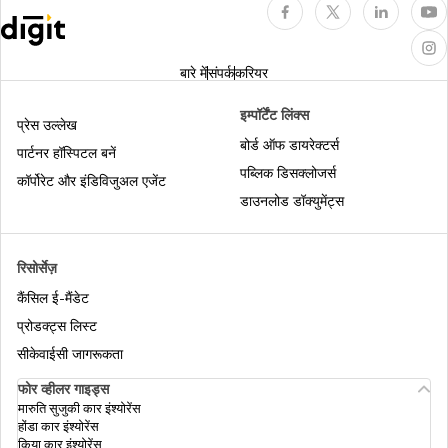
मोटर इन्शुरन्स टिप्स
बारे में
संपर्क
करियर
इम्पॉर्टेंट लिंक्स
रोडसाइड असिस्टेंस
प्रेस उल्लेख
बोर्ड ऑफ डायरेक्टर्स
पार्टनर हॉस्पिटल बनें
पब्लिक डिसक्लोजर्स
कॉर्पोरेट और इंडिविजुअल एजेंट
कॉम्प्रिहेंसिव मोटर इंश्योरेंस
डाउनलोड डॉक्युमेंट्स
कमर्शियल व्हीकल इंश्योरेंस
रिसोर्सेज़
कैंसिल ई-मैंडेट
प्रोडक्ट्स लिस्ट
मोटर इंश्योरेंस क्लेम रिजेक्शन से बचें
सीकेवाईसी जागरूकता
फोर व्हीलर गाइड्स
मारुति सुजुकी कार इंश्योरेंस
ओन डैमेज इंश्योरेंस
होंडा कार इंश्योरेंस
किया कार इंश्योरेंस