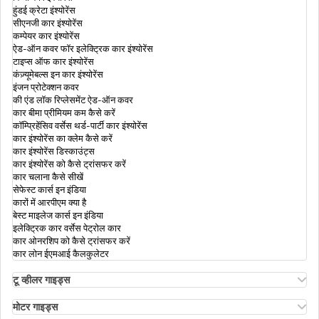
हुंडई क्रेटा इंश्योरेंस
सीएनजी कार इंश्योरेंस
टू-व्हीलर इंश्योरेंस
कम्पेयर कार इंश्योरेंस
ऐड-ऑन कवर फॉर इलेक्ट्रिक कार इंश्योरेंस
टाइप्स ऑफ कार इंश्योरेंस
कंज़्यूमेबल्स इन कार इंश्योरेंस
मोटर इंश्योरेंस क्या है
इंजन प्रोटेक्शन कवर
की एंड लॉक रिप्लेसमेंट ऐड-ऑन कवर
कार बीमा प्रीमियम कम कैसे करें
क्यों आपको अपनी वाहन की बढ़ी हुई IDV वैल्यू चुनना
कॉम्प्रिहेंसिव वर्सेस थर्ड-पार्टी कार इंश्योरेंस
चाहिए ?
कार इंश्योरेंस का क्लेम कैसे करें
कार इंश्योरेंस डिस्काउंट्स
कार इंश्योरेंस को कैसे ट्रांसफर करें
कार चलाना कैसे सीखें
सेफेस्ट कार्स इन इंडिया
कारों में आरपीएम क्या है
बेस्ट माइलेज कार्स इन इंडिया
इलेक्ट्रिक कार वर्सेस पेट्रोल कार
कार ओनरशिप को कैसे ट्रांसफर करें
कार लोन ईएमआई कैलकुलेटर
टू व्हीलर गाइड्स
ओला एस1 इंश्योरेंस
अथर एनर्जी बाइक इंश्योरेंस
मोटर गाइड्स