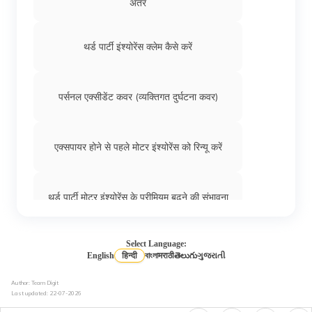
अंतर
थर्ड पार्टी इंश्योरेंस क्लेम कैसे करें
पर्सनल एक्सीडेंट कवर (व्यक्तिगत दुर्घटना कवर)
एक्सपायर होने से पहले मोटर इंश्योरेंस को रिन्यू करें
थर्ड पार्टी मोटर इंश्योरेंस के प्रीमियम बढ़ने की संभावना
Select Language:
कार इंश्योरेंस
English
हिन्दी
বাংলা
मराठी
తెలుగు
ગુજરાતી
Author: Team Digit
5 मोटर इंश्योरेंस टर्मिनोलॉजीज़ जो आपको पॉलिसी रीन्यू
Last updated:
22-07-2026
करवाने से पहले जाननी चाहिए