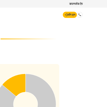
डाउनलोड ऐप
लॉग इन
डिजिट जनरल
70260 61234
hello@godigit.com