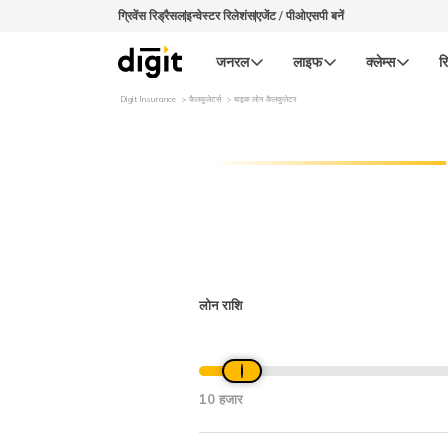
ग्रिवेंस रिड्रैसल
इन्वेस्टर रिलेशंस
एजेंट / पीओएसपी बनें
जनरल
लाइफ
क्लेम्स
रि
Digit Insurance
कैलकुलेटर्स
बाइक लोन कैलकुलेटर
लोन राशि
10 हजार