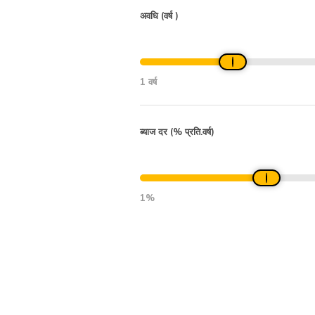
अवधि (वर्ष )
1 वर्ष
ब्याज दर (% प्रति.वर्ष)
1%