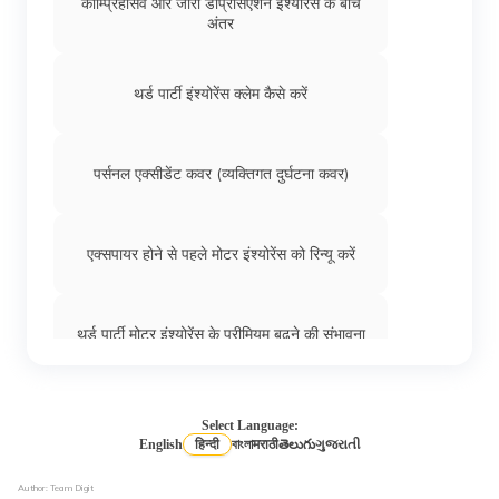
कॉम्प्रिहेंसिव और जीरो डेप्रिसिएशन इंश्योरेंस के बीच
ट्रेलर इंश्योरेंस
अंतर
ऑटो रिक्शा इंश्योरंस
थर्ड पार्टी इंश्योरेंस क्लेम कैसे करें
हैवी व्हीकल इंश्योरेंस
पर्सनल एक्सीडेंट कवर (व्यक्तिगत दुर्घटना कवर)
जे.सी.बी इंश्योरेंस
एक्सपायर होने से पहले मोटर इंश्योरेंस को रिन्यू करें
एक्सकवेटर इंश्योरेंस
थर्ड पार्टी मोटर इंश्योरेंस के प्रीमियम बढ़ने की संभावना
माल वाहक वाहन इंश्योरेंस
कार इंश्योरेंस
Select Language:
English
हिन्दी
বাংলা
मराठी
తెలుగు
ગુજરાતી
5 मोटर इंश्योरेंस टर्मिनोलॉजीज़ जो आपको पॉलिसी रीन्यू
Author: Team Digit
कमर्शियल बाइक इंश्योरेंस