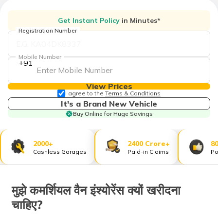
Get Instant Policy
in Minutes*
Registration Number
Mobile Number
+91
View Prices
I agree to the
Terms & Conditions
It's a Brand New Vehicle
Buy Online for Huge Savings
2000+
2400 Crore+
8
Cashless Garages
Paid-in Claims
Po
मुझे कमर्शियल वैन इंश्योरेंस क्यों खरीदना
चाहिए?