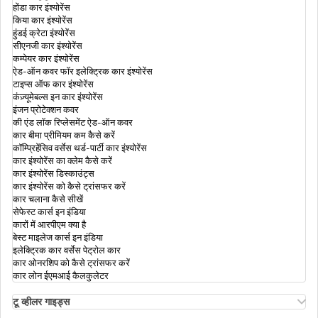
होंडा कार इंश्योरेंस
किया कार इंश्योरेंस
हुंडई क्रेटा इंश्योरेंस
टू-व्हीलर इंश्योरेंस
सीएनजी कार इंश्योरेंस
कम्पेयर कार इंश्योरेंस
ऐड-ऑन कवर फॉर इलेक्ट्रिक कार इंश्योरेंस
टाइप्स ऑफ कार इंश्योरेंस
मोटर इंश्योरेंस क्या है
कंज़्यूमेबल्स इन कार इंश्योरेंस
इंजन प्रोटेक्शन कवर
की एंड लॉक रिप्लेसमेंट ऐड-ऑन कवर
क्यों आपको अपनी वाहन की बढ़ी हुई IDV वैल्यू चुनना
कार बीमा प्रीमियम कम कैसे करें
चाहिए ?
कॉम्प्रिहेंसिव वर्सेस थर्ड-पार्टी कार इंश्योरेंस
कार इंश्योरेंस का क्लेम कैसे करें
कार इंश्योरेंस डिस्काउंट्स
कार इंश्योरेंस को कैसे ट्रांसफर करें
कार चलाना कैसे सीखें
सेफेस्ट कार्स इन इंडिया
कारों में आरपीएम क्या है
बेस्ट माइलेज कार्स इन इंडिया
इलेक्ट्रिक कार वर्सेस पेट्रोल कार
कार ओनरशिप को कैसे ट्रांसफर करें
कार लोन ईएमआई कैलकुलेटर
टू व्हीलर गाइड्स
ओला एस1 इंश्योरेंस