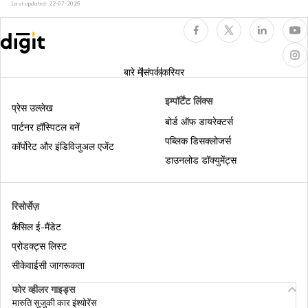
करवाने से पहले जाननी चाहिए
Last updated:
22-07-2026
टैक्सी इंश्योरेंस
मोटर इन्शुरन्स टिप्स
बारे में
संपर्क
करियर
पैसेंजर कैरीइंग व्हीकल इंश्योरेंस
रोडसाइड असिस्टेंस
इम्पॉर्टेंट लिंक्स
प्रेस उल्लेख
बोर्ड ऑफ डायरेक्टर्स
पार्टनर हॉस्पिटल बनें
पब्लिक डिसक्लोजर्स
कमर्शियल ट्रैक्टर इंश्योरेंस
कॉम्प्रिहेंसिव मोटर इंश्योरेंस
कॉर्पोरेट और इंडिविजुअल एजेंट
डाउनलोड डॉक्युमेंट्स
की रिप्लेसमेंट कवर
कमर्शियल व्हीकल इंश्योरेंस
रिसोर्सेज़
कैंसिल ई-मैंडेट
मोटर इंश्योरेंस क्लेम रिजेक्शन से बचें
प्रोडक्ट्स लिस्ट
सीकेवाईसी जागरूकता
फोर व्हीलर गाइड्स
ओन डैमेज इंश्योरेंस
मारुति सुजुकी कार इंश्योरेंस