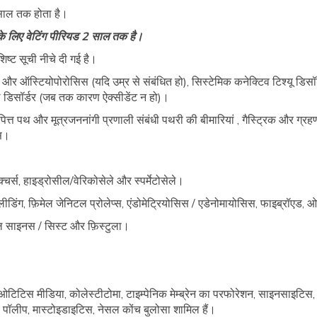
साल तक होता है।
ज़ के लिए वेटिंग पीरियड 2 साल तक है।
िष्ट सूची नीचे दी गई है।
 ऑस्टियोपोरोसिस (यदि उम्र से संबंधित हो), सिस्टेमिक कनेक्टिव टिश्यू डिसॉर्डर,
्रल डिसॉर्डर (जब तक कारण ऐक्सीडेंट न हो)।
पित्त पथ और मूत्रजननांगी प्रणाली संबंधी पथरी की बीमारियां , गैस्ट्रिक और ग्रहण
्स।
।
िक्चर्स, हाइड्रोसील/वेरिकोसेले और स्पर्मेटोसेले।
ीडिंग, फ़िमेल जेनिटल प्रोलेप्स, एंडोमेट्रियोसिस / एडेनोमायोसिस, फाइब्रॉएड, ओवे
ल साइनस / सिस्ट और फ़िस्टुला।
।
ओटिटिस मीडिया, कोलेस्टीटोमा, टाइम्पेनिक मेम्ब्रेन का परफोरेशन, साइनसाइटिस
सल पॉलीप, मास्टोइडाइटिस, नेसल कोंच बुलोसा शामिल हैं।