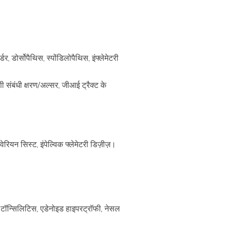
 डोर्सोपैथिस, स्पोंडिलोपैथिस, इंफ्लेमेटरी
ी संबंधी क्षरण/अल्सर, जीआई ट्रैक्ट के
रियन सिस्ट, इंपेल्विक फ्लेमेटरी डिज़ीज़।
, टॉन्सिलिटिस, एडेनोइड हाइपरट्रॉफी, नेसल