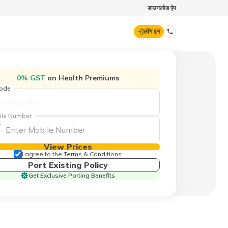
डाउनलोड ऐप
लॉग इन
डिजिट जनरल
0% GST
on Health Premiums
code
70260 61234
ile Number
1
hello@godigit.com
View Prices
I agree to the
Terms & Conditions
Port Existing Policy
Get Exclusive Porting Benefits