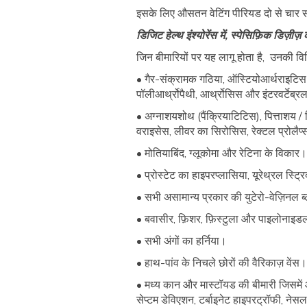
इसके लिए औसतन वेटिंग पीरियड दो से चार 
डिजिट हेल्थ इंश्योरेंस में, स्पेसिफ़िक डिज़ी
जिन बीमारियों पर यह लागू होता है, उनकी विश
• गैर-संक्रामक गठिया, ऑस्टियोआर्थराइटिस और
पॉलीआर्थ्रोपैथी, आर्थ्रोसिस और इंटरवर्टेब
• अग्नाशयशोथ (पैंक्रियाटिटिस), पित्ताशय / 
वराइसेस, लीवर का सिरोसिस, रेक्टल प्रोलैप
• मोतियाबिंद, ग्लूकोमा और रेटिना के विकार
• प्रोस्टेट का हाइपरप्लासिया, यूरेथ्रल स्ट्र
• सभी असामान्य प्रकार की युटेरो-वेज़िनल ब्ल
• बवासीर, फ़िशर, फ़िस्टुला और पाइलोनाइड
• सभी अंगों का हर्निया।
• हाथ-पांव के निचले छोरों की वैरिकाज़ वेंस
• मध्य कान और मास्टॉयड की बीमारी जिसमें 
सेप्टम डेविएशन, टर्बाइनेट हाइपरट्रॉफी, ने