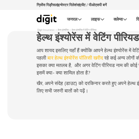
ग्रिवेंस रिड्रैसल
इन्वेस्टर रिलेशंस
एजेंट / पीओएसपी बनें
जनरल
लाइफ
क्लेम्स
रि
Digit Insurance
हेल्थ इंश्योरेंस
हेल्थ इंश्योरेंस में वेटिंग पीरियड
हेल्थ इंश्योरेंस में वेटिंग पीरियड
आप शायद इसलिए यहाँ हैं क्योंकि आपने हेल्थ इंश्योरेंस में वेट
पहली
बार हेल्थ इंश्योरेंस पॉलिसी खरीद
रहे कई अन्य लोगों क
इसका क्या मतलब है, और अगर वेटिंग पीरियड नाम की कोई च
इसमें क्या- क्या शामिल होता है?
खैर, अपने संदेह (डाउट) को दरकिनार करते हुए अपने हेल्थ इंश्यो
लिए सभी जरुरी बातों को पढ़ें।