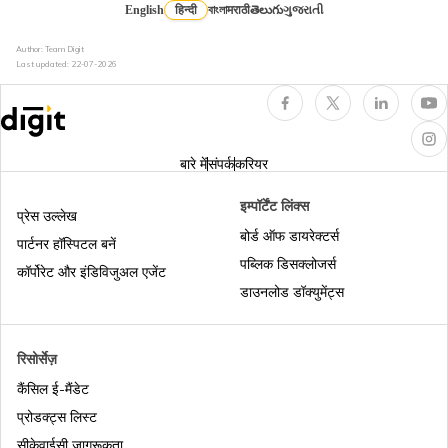
English
हिन्दी
বাংলা
मराठी
తెలుగు
ગુજરાતી
Author: Team Digit
पासपोर्ट के लिए पुलिस वेरिफिकेशन कैसे होता है
Last updated:
22-07-2026
पासपोर्ट में जीवनसाथी का नाम कैसे जोड़ें
बारे में
संपर्क
करियर
पासपोर्ट के लिए आवेदन कैसे करें
इम्पॉर्टेंट लिंक्स
प्रेस उल्लेख
बोर्ड ऑफ डायरेक्टर्स
पार्टनर हॉस्पिटल बनें
पब्लिक डिसक्लोजर्स
तत्काल पासपोर्ट
कॉर्पोरेट और इंडिविजुअल एजेंट
डाउनलोड डॉक्युमेंट्स
पासपोर्ट आवेदन का शुल्क
रिसोर्सेज़
कैंसिल ई-मैंडेट
पासपोर्ट में ईसीएनआर क्या होता है
प्रोडक्ट्स लिस्ट
सीकेवाईसी जागरूकता