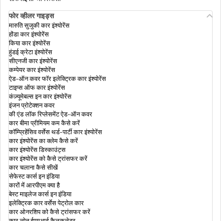
फोर व्हीलर गाइड्स
डुप्लीकेट पासपोर्ट कैसे पाएं
मारुति सुजुकी कार इंश्योरेंस
होंडा कार इंश्योरेंस
किया कार इंश्योरेंस
हुंडई क्रेटा इंश्योरेंस
भारत में ई-पासपोर्ट क्या होता है
सीएनजी कार इंश्योरेंस
कम्पेयर कार इंश्योरेंस
ऐड-ऑन कवर फॉर इलेक्ट्रिक कार इंश्योरेंस
टाइप्स ऑफ कार इंश्योरेंस
पासपोर्ट खो जाने पर क्या करें
कंज़्यूमेबल्स इन कार इंश्योरेंस
इंजन प्रोटेक्शन कवर
की एंड लॉक रिप्लेसमेंट ऐड-ऑन कवर
कार बीमा प्रीमियम कम कैसे करें
भारत में डिप्लोमैटिक पासपोर्ट क्या है
कॉम्प्रिहेंसिव वर्सेस थर्ड-पार्टी कार इंश्योरेंस
कार इंश्योरेंस का क्लेम कैसे करें
कार इंश्योरेंस डिस्काउंट्स
कार इंश्योरेंस को कैसे ट्रांसफर करें
भारत में दोहरी नागरिकता
कार चलाना कैसे सीखें
सेफेस्ट कार्स इन इंडिया
कारों में आरपीएम क्या है
बेस्ट माइलेज कार्स इन इंडिया
पासपोर्ट को वैक्सीन सर्टिफ़िकेट से कैसे लिंक करें
इलेक्ट्रिक कार वर्सेस पेट्रोल कार
कार ओनरशिप को कैसे ट्रांसफर करें
कार लोन ईएमआई कैलकुलेटर