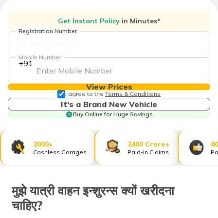
Get Instant Policy
in Minutes*
Registration Number
Mobile Number
+91
View Prices
I agree to the
Terms & Conditions
It's a Brand New Vehicle
Buy Online for Huge Savings
2000+
2400 Crore+
8
Cashless Garages
Paid-in Claims
Po
मुझे यात्री वाहन इन्शुरन्स क्यों खरीदना
चाहिए?