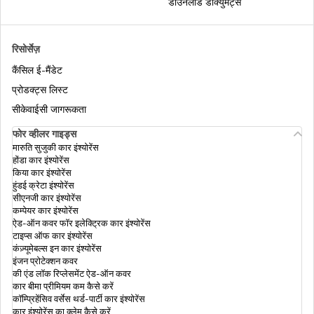
डाउनलोड डॉक्युमेंट्स
की रिप्लेसमेंट कवर
कमर्शियल व्हीकल इंश्योरेंस
रिसोर्सेज़
कैंसिल ई-मैंडेट
मोटर इंश्योरेंस क्लेम रिजेक्शन से बचें
प्रोडक्ट्स लिस्ट
सीकेवाईसी जागरूकता
फोर व्हीलर गाइड्स
ओन डैमेज इंश्योरेंस
मारुति सुजुकी कार इंश्योरेंस
होंडा कार इंश्योरेंस
किया कार इंश्योरेंस
हुंडई क्रेटा इंश्योरेंस
टू-व्हीलर इंश्योरेंस
सीएनजी कार इंश्योरेंस
कम्पेयर कार इंश्योरेंस
ऐड-ऑन कवर फॉर इलेक्ट्रिक कार इंश्योरेंस
टाइप्स ऑफ कार इंश्योरेंस
मोटर इंश्योरेंस क्या है
कंज़्यूमेबल्स इन कार इंश्योरेंस
इंजन प्रोटेक्शन कवर
की एंड लॉक रिप्लेसमेंट ऐड-ऑन कवर
क्यों आपको अपनी वाहन की बढ़ी हुई IDV वैल्यू चुनना
कार बीमा प्रीमियम कम कैसे करें
चाहिए ?
कॉम्प्रिहेंसिव वर्सेस थर्ड-पार्टी कार इंश्योरेंस
कार इंश्योरेंस का क्लेम कैसे करें