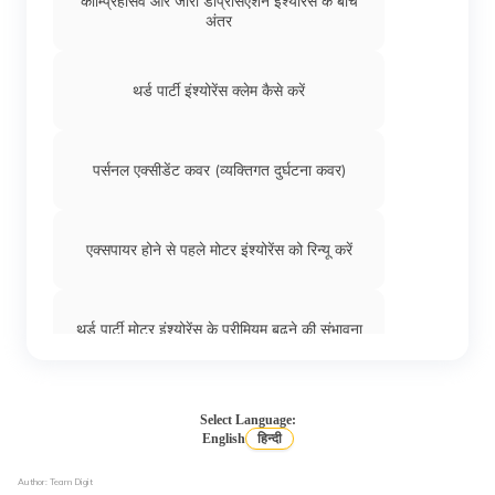
कॉम्प्रिहेंसिव और जीरो डेप्रिसिएशन इंश्योरेंस के बीच
कार इंश्योरेंस में ऐड-ऑन कवर
अंतर
कार इंश्योरें की तुलना करें
थर्ड पार्टी इंश्योरेंस क्लेम कैसे करें
कार इंश्योरेंस में एनसीबी
पर्सनल एक्सीडेंट कवर (व्यक्तिगत दुर्घटना कवर)
डेली एलाउंस कार इंश्योरेंस
एक्सपायर होने से पहले मोटर इंश्योरेंस को रिन्यू करें
इंजन प्रोटेक्शन कवर
थर्ड पार्टी मोटर इंश्योरेंस के प्रीमियम बढ़ने की संभावना
कार इंश्योरेंस में पैसेंजर कव
कार इंश्योरेंस
Select Language:
English
हिन्दी
5 मोटर इंश्योरेंस टर्मिनोलॉजीज़ जो आपको पॉलिसी रीन्यू
Author: Team Digit
थर्ड-पार्टी कार इंश्योरेंस