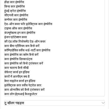
होंडा कार इंश्योरेंस
किया कार इंश्योरेंस
हुंडई क्रेटा इंश्योरेंस
ज़ीरो डेप्रिसिएशन कार इंश्योरेंस
टू-व्हीलर इंश्योरेंस
सीएनजी कार इंश्योरेंस
कम्पेयर कार इंश्योरेंस
ऐड-ऑन कवर फॉर इलेक्ट्रिक कार इंश्योरेंस
टाइप्स ऑफ कार इंश्योरेंस
कार इंश्योरेंस क्लेम के खारिज होने के कारण
मोटर इंश्योरेंस क्या है
कंज़्यूमेबल्स इन कार इंश्योरेंस
इंजन प्रोटेक्शन कवर
की एंड लॉक रिप्लेसमेंट ऐड-ऑन कवर
क्यों आपको अपनी वाहन की बढ़ी हुई IDV वैल्यू चुनना
कार बीमा प्रीमियम कम कैसे करें
बंपर टू बंपर कार इंश्योरेंस
चाहिए ?
कॉम्प्रिहेंसिव वर्सेस थर्ड-पार्टी कार इंश्योरेंस
कार इंश्योरेंस का क्लेम कैसे करें
कार इंश्योरेंस डिस्काउंट्स
कार इंश्योरेंस को कैसे ट्रांसफर करें
कार इंश्योरेंस टिप्स
कार चलाना कैसे सीखें
सेफेस्ट कार्स इन इंडिया
कारों में आरपीएम क्या है
बेस्ट माइलेज कार्स इन इंडिया
कार इंश्योरेंस डिडक्टिबल
इलेक्ट्रिक कार वर्सेस पेट्रोल कार
कार ओनरशिप को कैसे ट्रांसफर करें
कार लोन ईएमआई कैलकुलेटर
भारत में कार इंश्योरेंस के प्रकार
टू व्हीलर गाइड्स
ओला एस1 इंश्योरेंस