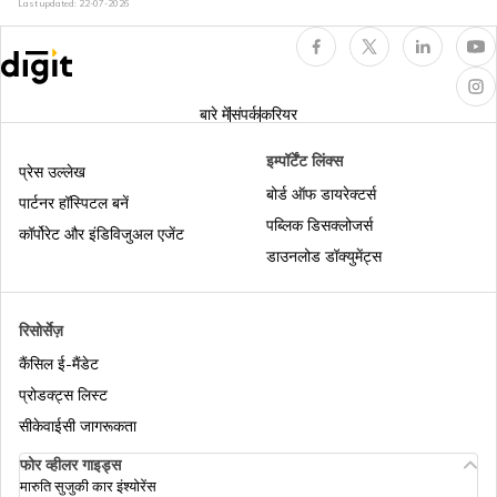
करवाने से पहले जाननी चाहिए
Last updated:
22-07-2026
कॉम्प्रिहेंसिव कार इंश्योरेंस
मोटर इन्शुरन्स टिप्स
बारे में
संपर्क
करियर
सेकंड हैंड कार का इंश्योरेंस
रोडसाइड असिस्टेंस
इम्पॉर्टेंट लिंक्स
प्रेस उल्लेख
बोर्ड ऑफ डायरेक्टर्स
पार्टनर हॉस्पिटल बनें
पब्लिक डिसक्लोजर्स
कार इंश्योरेंस में कंज्यूमेबल
कॉम्प्रिहेंसिव मोटर इंश्योरेंस
कॉर्पोरेट और इंडिविजुअल एजेंट
डाउनलोड डॉक्युमेंट्स
थर्ड पार्टी इंश्योरेंस क्या है
कमर्शियल व्हीकल इंश्योरेंस
रिसोर्सेज़
कैंसिल ई-मैंडेट
इलेक्ट्रिक कार इंश्योरेंस
मोटर इंश्योरेंस क्लेम रिजेक्शन से बचें
प्रोडक्ट्स लिस्ट
सीकेवाईसी जागरूकता
फोर व्हीलर गाइड्स
ओन डैमेज कार इंश्योरेंस
ओन डैमेज इंश्योरेंस
मारुति सुजुकी कार इंश्योरेंस