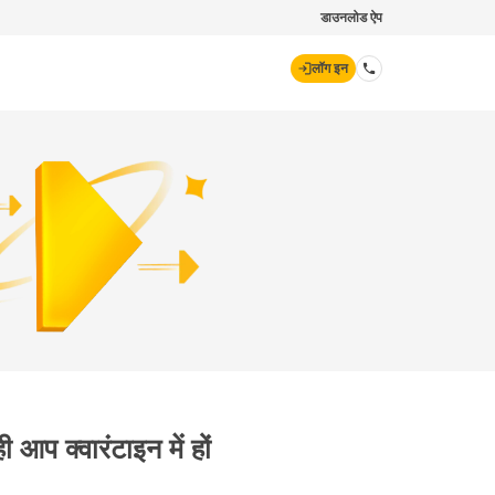
डाउनलोड ऐप
लॉग इन
डिजिट जनरल
70260 61234
hello@godigit.com
 आप क्वारंटाइन में हों