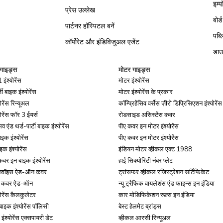
इम्पॉ
प्रेस उल्लेख
बोर्
पार्टनर हॉस्पिटल बनें
पब्
कॉर्पोरेट और इंडिविजुअल एजेंट
डाउ
 गाइड्स
मोटर गाइड्स
ंश्योरेंस
मोटर इंश्योरेंस
 बाइक इंश्योरेंस
मोटर इंश्योरेंस के प्रकार
ोरेंस रिन्यूअल
कॉम्प्रिहेंसिव वर्सेस ज़ीरो डिप्रिसिएशन इंश्योरेंस
ोरेंस फॉर 3 ईयर्स
रोडसाइड असिस्टेंस कवर
सिव एंड थर्ड-पार्टी बाइक इंश्योरेंस
पीए कवर इन मोटर इंश्योरेंस
इक इंश्योरेंस
पीए कवर इन मोटर इंश्योरेंस
इक इंश्योरेंस
इंडियन मोटर व्हीकल एक्ट 1988
र इन बाइक इंश्योरेंस
हाई सिक्योरिटी नंबर प्लेट
ू इनवॉइस ऐड-ऑन कवर
ट्रांसफर व्हीकल रजिस्ट्रेशन सर्टिफिकेट
ेबल कवर ऐड-ऑन
न्यू ट्रैफिक वायलेशंस एंड फाइन्स इन इंडिया
योरेंस कैलकुलेटर
कार मोडिफिकेशन रूल्स इन इंडिया
बाइक इंश्योरेंस पॉलिसी
बेस्ट हेलमेट ब्रांड्स
इंश्योरेंस एक्सपायरी डेट
व्हीकल आरसी रिन्यूअल