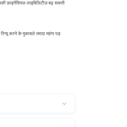
से आपकी फ़ाइनेंशियल लाइबिलिटीज़ बढ़ सकती
न्यू करने के मुकाबले ज़्यादा महंगा पड़
किया जा सकता है।
 वन-टाइम पासवर्ड के ज़रिए लॉगिन