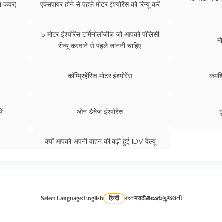
ना कवर)
एक्सपायर होने से पहले मोटर इंश्योरेंस को रिन्यू करें
5 मोटर इंश्योरेंस टर्मिनोलॉजीज़ जो आपको पॉलिसी
मो
रीन्यू करवाने से पहले जाननी चाहिए
कॉम्प्रिहेंसिव मोटर इंश्योरेंस
कमर्श
ें
ओन डैमेज इंश्योरेंस
ट
क्यों आपको अपनी वाहन की बढ़ी हुई IDV वैल्यू
चुनना चाहिए ?
Select Language:
English
हिन्दी
বাংলা
मराठी
తెలుగు
ગુજરાતી