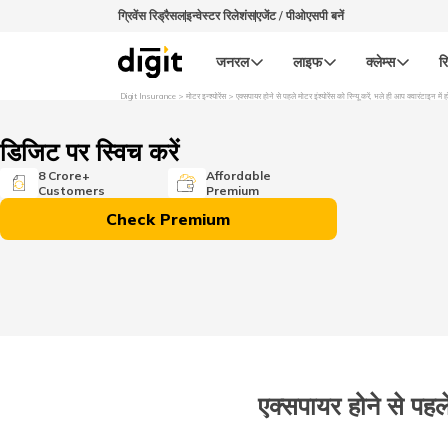
ग्रिवेंस रिड्रैसल
इन्वेस्टर रिलेशंस
एजेंट / पीओएसपी बनें
जनरल
लाइफ
क्लेम्स
रि
Digit Insurance
मोटर इन्श्योरेंस
एक्सपायर होने से पहले मोटर इंश्योरेंस को रिन्यू करें, भले ही आप क्वारंटाइन में हो
डिजिट पर स्विच करें
8 Crore+
Affordable
Customers
Premium
Check Premium
एक्सपायर होने से पहले