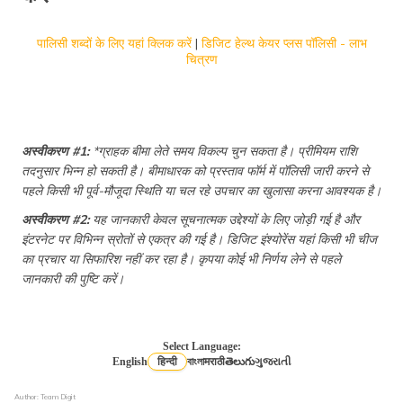
पालिसी शब्दों के लिए यहां क्लिक करें
|
डिजिट हेल्थ केयर प्लस पॉलिसी - लाभ
चित्रण
नो रूम रेंट कैपिंग हेल्थ इंश्योरेंस
हेल्थ इंश्योरेंस में ग्रेस पीरियड
अस्वीकरण #1:
*ग्राहक बीमा लेते समय विकल्प चुन सकता है। प्रीमियम राशि
तदनुसार भिन्न हो सकती है। बीमाधारक को प्रस्ताव फॉर्म में पॉलिसी जारी करने से
पहले किसी भी पूर्व-मौजूदा स्थिति या चल रहे उपचार का खुलासा करना आवश्यक है।
रिटायरमेंट के बाद हेल्थ इंश्योरेंस
अस्वीकरण #2:
यह जानकारी केवल सूचनात्मक उद्देश्यों के लिए जोड़ी गई है और
इंटरनेट पर विभिन्न स्रोतों से एकत्र की गई है। डिजिट इंश्योरेंस यहां किसी भी चीज
सरकारी कर्मचारियों के लिए हेल्थ इंश्योरेंस
का प्रचार या सिफारिश नहीं कर रहा है। कृपया कोई भी निर्णय लेने से पहले
जानकारी की पुष्टि करें।
हेल्थ इंश्योरेंस में कोपेमेंट का अर्थ
Select Language:
English
हिन्दी
বাংলা
मराठी
తెలుగు
ગુજરાતી
लॉन्ग टर्म हेल्थ इंश्योरेंस
Author: Team Digit