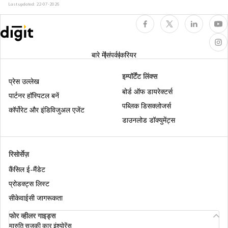
Last updated:
22-07-2026
हेल्थ इंश्योरेंस क्या है?
बारे में
संपर्क
करियर
हेल्थ इंश्योरेंस में रोड एंबुलेंस कवर
इम्पॉर्टेंट लिंक्स
प्रेस उल्लेख
बोर्ड ऑफ डायरेक्टर्स
पार्टनर हॉस्पिटल बनें
लाइफ इंश्योरेंस और हेल्थ इंश्योरेंस में अंतर
पब्लिक डिसक्लोजर्स
कॉर्पोरेट और इंडिविजुअल एजेंट
डाउनलोड डॉक्युमेंट्स
हेल्थ इंश्योरेंस में नॉमिनी
रिसोर्सेज़
कैंसिल ई-मैंडेट
हेल्थ इंश्योरेंस में क्युमुलेटिव बोनस
प्रोडक्ट्स लिस्ट
सीकेवाईसी जागरूकता
फ़िक्स्ड और इंडेम्निटी बेनिफ़िट मेडिकल इंश्योरेंस
फोर व्हीलर गाइड्स
मारुति सुजुकी कार इंश्योरेंस