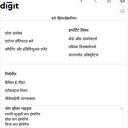
लाइफ इंश्योरेंस और हेल्थ इंश्योरेंस में अंतर
बारे में
संपर्क
करियर
इम्पॉर्टेंट लिंक्स
प्रेस उल्लेख
हेल्थ इंश्योरेंस में नॉमिनी
बोर्ड ऑफ डायरेक्टर्स
पार्टनर हॉस्पिटल बनें
पब्लिक डिसक्लोजर्स
कॉर्पोरेट और इंडिविजुअल एजेंट
हेल्थ इंश्योरेंस में क्युमुलेटिव बोनस
डाउनलोड डॉक्युमेंट्स
रिसोर्सेज़
फ़िक्स्ड और इंडेम्निटी बेनिफ़िट मेडिकल इंश्योरेंस
कैंसिल ई-मैंडेट
प्रोडक्ट्स लिस्ट
ऑर्गन ट्रांसप्लांट इंश्योरेंस
सीकेवाईसी जागरूकता
फोर व्हीलर गाइड्स
मारुति सुजुकी कार इंश्योरेंस
सबसे अच्छी हेल्थ इंश्योरेंस पॉलिसी
होंडा कार इंश्योरेंस
किया कार इंश्योरेंस