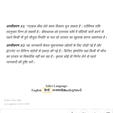
रिटायरमेंट के बाद हेल्थ इंश्योरेंस
अस्वीकरण #1:
*ग्राहक बीमा लेते समय विकल्प चुन सकता है। प्रीमियम राशि
तदनुसार भिन्न हो सकती है। बीमाधारक को प्रस्ताव फॉर्म में पॉलिसी जारी करने से
सरकारी कर्मचारियों के लिए हेल्थ इंश्योरेंस
पहले किसी भी पूर्व-मौजूदा स्थिति या चल रहे उपचार का खुलासा करना आवश्यक है।
अस्वीकरण #2:
यह जानकारी केवल सूचनात्मक उद्देश्यों के लिए जोड़ी गई है और
इंटरनेट पर विभिन्न स्रोतों से एकत्र की गई है। डिजिट इंश्योरेंस यहां किसी भी चीज
हेल्थ इंश्योरेंस में कोपेमेंट का अर्थ
का प्रचार या सिफारिश नहीं कर रहा है। कृपया कोई भी निर्णय लेने से पहले
जानकारी की पुष्टि करें।
लॉन्ग टर्म हेल्थ इंश्योरेंस
Select Language:
हेल्थ इंश्योरेंस क्या है?
English
हिन्दी
বাংলা
मराठी
తెలుగు
ગુજરાતી
Author: Team Digit
Last updated:
22-07-2026
हेल्थ इंश्योरेंस में रोड एंबुलेंस कवर