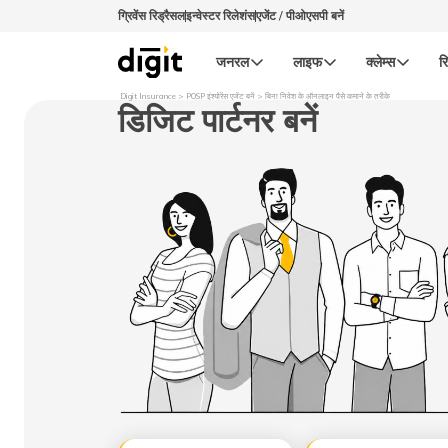
ग्रिवेंस रिड्रैसल
इन्वेस्टर रिलेशंस
एजेंट / पीओएसपी बनें
जनरल
लाइफ
क्लेम्स
रि
Digit Insurance
POSP इंश्योरेंस एजेंट बनें
बिना निवेश के ऑनलाइन पैसे कमाने के तरीके
डिजिट पार्टनर बनें