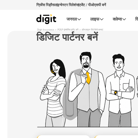
ग्रिवेंस रिड्रैसल
इन्वेस्टर रिलेशंस
एजेंट / पीओएसपी बनें
जनरल
लाइफ
क्लेम्स
रि
Digit Insurance
POSP इंश्योरेंस एजेंट बनें
ऑनलाइन पैसे कैसे कमाएं
डिजिट पार्टनर बनें