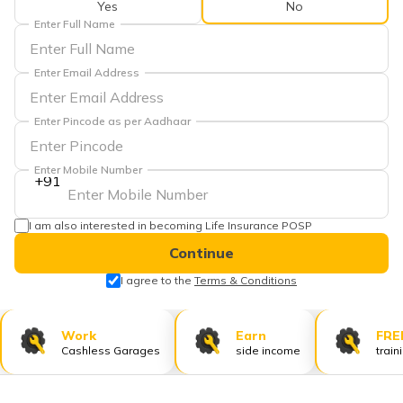
Yes
No
Enter Full Name
Enter Email Address
Enter Pincode as per Aadhaar
Enter Mobile Number
+91
I am also interested in becoming Life Insurance POSP
Continue
I agree to the
Terms & Conditions
Work
Earn
FRE
Cashless Garages
side income
train