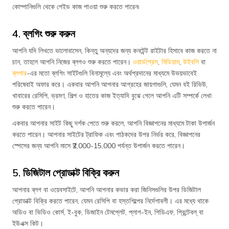
কোম্পানিগুলি থেকে পেইড কাজ পাওয়া শুরু করতে পারেন৷
4. ব্লগিং শুরু করুন
আপনি যদি লিখতে ভালোবাসেন, কিন্তু অন্যদের জন্য কনটেন্ট রাইটার হিসাবে কাজ করতে না
চান, তাহলে আপনি নিজের ব্লগও শুরু করতে পারেন।
ওয়ার্ডপ্রেস
,
মিডিয়াম
,
উইবলি
বা
ব্লগার
-এর মতো ব্লগিং সাইটগুলি বিনামূল্যে এবং অর্থপ্রদানের মাধ্যমে উভয়ভাবেই
পরিষেবাই অফার করে। একবার আপনি আপনার আগ্রহের জায়গাগুলি, যেমন বই রিভিউ,
খাবারের রেসিপি, ভ্রমণ, শিল্প ও হাতের কাজ ইত্যাদি বুঝে গেলে আপনি এটি সম্পর্কে লেখা
শুরু করতে পারেন।
একবার আপনার সাইট কিছু দর্শক পেতে শুরু করলে, আপনি বিজ্ঞাপনের মাধ্যমে টাকা উপার্জন
করতে পারেন। আপনার সাইটের ট্রাফিক এবং পাঠকদের উপর নির্ভর করে, বিজ্ঞাপনের
স্পেসের জন্য আপনি মাসে ₹2,000-15,000 পর্যন্ত উপার্জন করতে পারেন।
5. ডিজিটাল প্রোডাক্ট বিক্রি করুন
আপনার ব্লগ বা ওয়েবসাইটে, আপনি আপনার কভার করা জিনিসগুলির উপর ডিজিটাল
প্রোডাক্ট বিক্রি করতে পারেন, যেমন রেসিপি বা হস্তশিল্পের নির্দেশাবলী। এর মধ্যে থাকে
অডিও বা ভিডিও কোর্স, ই-বুক, ডিজাইন টেমপ্লেট, প্লাগ-ইন, পিডিএফ, প্রিন্টেবল্ বা
ইউএক্স কিট।