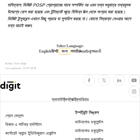
দাবিত্যাগ: ডিজিট POSP প্রোগ্রামের সাথে সম্পর্কিত নয় এমন তথ্য শুধুমাত্র তথ্যমূলক
ভারতে প্যাসিভ ইনকাম করার সেরা উপায়
উদ্দেশ্যে যোগ করা হয়েছে এবং ইন্টারনেট জুড়ে বিভিন্ন উত্স থেকে সংগ্রহ করা হয়েছে।
ডিজিট ইন্স্যুরেন্স এখানে কিছু প্রচার বা সুপারিশ করছে না। কোনো সিদ্ধান্ত নেওয়ার আগে
তথ্য যাচাই করুন.
অনলাইনে কীভাবে ইনস্যুরেন্স বিক্রি করবেন?
Select Language:
English
हिन्दी
বাংলা
मराठी
తెలుగు
ગુજરાતી
Author: Team Digit
বিনা বিনিয়োগে অনলাইনে টাকা আয় করার 5টি কার্যকর উপায়
Last updated:
22-05-2026
শিক্ষার্থীরা অনলাইনে টাকা রোজগার করবেন কীভাবে?
অ্যাবাউট
কনট্যাক্ট
ক্যারিয়ার
ইম্পর্ট্যান্ট লিঙ্কস
প্রেস মেনশন্স
ডাউনলোড ডকুমেন্টস
বিকাম এ পার্টনার হসপিটাল
একটি ইনস্যুরেন্স এজেন্টের ব্যবসা কীভাবে তৈরি করা হয়?
ডাউনলোড ডকুমেন্টস
কর্পোরেট অ্যান্ড ইন্ডিভিজুয়াল এজেন্টস
ডাউনলোড ডকুমেন্টস