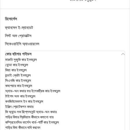
বাড়িতে বসে কীভাবে টাকা উপার্জন করবেন
রিসোর্সেস
ক্যানসেল ই-ম্যানডেট
লিস্ট অফ প্রোডাক্টস
সিকেওয়াইসি অ্যাওয়ারনেস
গৃহিণীরা কীভাবে টাকা উপার্জন করবেন?
ফোর হুইলার গাইডস
মারুতি সুজুকি কার ইনশুরেন্স
হোন্ডা কার ইনশুরেন্স
একজন ইনস্যুরেন্স পিওএসপি (POSP) হওয়ার 10টি সবচেয়ে ভালো
কিয়া কার ইনশুরেন্স
সুবিধা
হুন্ডাই ক্রেটা ইনশুরেন্স
সিএনজি কার ইনশুরেন্স
কমপেয়ার কার ইনশুরেন্স
অ্যাড-অন কভার ফর ইলেকট্রিক কার ইনশুরেন্স
টাইপস অফ কার ইনশুরেন্স
কনজিউমেবলস ইন কার ইনশুরেন্স
ইঞ্জিন প্রোটেকশন কভার
কি অ্যান্ড লক রিপ্লেসমেন্ট অ্যাড-অন কভার
গাড়ির বিমার প্রিমিয়াম কীভাবে কমানো যায়
কম্প্রিহেনসিভ ভার্সেস থার্ড-পার্টি কার ইনশুরেন্স
গাড়ির বিমা কীভাবে দাবি করবেন