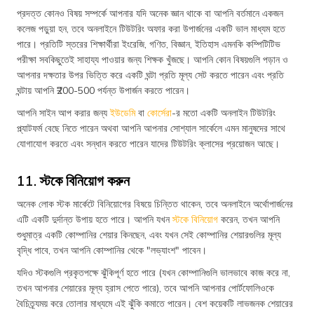
প্রদত্ত কোনও বিষয় সম্পর্কে আপনার যদি অনেক জ্ঞান থাকে বা আপনি বর্তমানে একজন
কলেজ পড়ুয়া হন, তবে অনলাইনে টিউটরিং অফার করা উপার্জনের একটি ভাল মাধ্যম হতে
পারে। প্রতিটি স্তরের শিক্ষার্থীরা ইংরেজি, গণিত, বিজ্ঞান, ইতিহাস এমনকি কম্পিটিটিভ
পরীক্ষা সবকিছুতেই সাহায্য পাওয়ার জন্য শিক্ষক খুঁজছে। আপনি কোন বিষয়গুলি পড়ান ও
আপনার দক্ষতার উপর ভিত্তি করে একটি ঘন্টা প্রতি মূল্য সেট করতে পারেন এবং প্রতি
ঘন্টায় আপনি ₹200-500 পর্যন্ত উপার্জন করতে পারেন।
আপনি সাইন আপ করার জন্য
ইউডেমি
বা
কোর্সেরা
-র মতো একটি অনলাইন টিউটরিং
প্ল্যাটফর্ম বেছে নিতে পারেন অথবা আপনি আপনার সোশ্যাল সার্কেলে এমন মানুষদের সাথে
যোগাযোগ করতে এবং সন্ধান করতে পারেন যাদের টিউটরিং ক্লাসের প্রয়োজন আছে।
11. স্টকে বিনিয়োগ করুন
অনেক লোক স্টক মার্কেটে বিনিয়োগের বিষয়ে চিন্তিত থাকেন, তবে অনলাইনে অর্থোপার্জনের
এটি একটি দুর্দান্ত উপায় হতে পারে। আপনি যখন
স্টকে বিনিয়োগ
করেন, তখন আপনি
শুধুমাত্র একটি কোম্পানির শেয়ার কিনছেন, এবং যখন সেই কোম্পানির শেয়ারগুলির মূল্য
বৃদ্ধি পাবে, তখন আপনি কোম্পানির থেকে "লভ্যাংশ" পাবেন।
যদিও স্টকগুলি প্রকৃতপক্ষে ঝুঁকিপূর্ণ হতে পারে (যখন কোম্পানিগুলি ভালভাবে কাজ করে না,
তখন আপনার শেয়ারের মূল্য হ্রাস পেতে পারে), তবে আপনি আপনার পোর্টফোলিওকে
বৈচিত্র্যময় করে তোলার মাধ্যমে এই ঝুঁকি কমাতে পারেন। বেশ কয়েকটি লাভজনক শেয়ারের