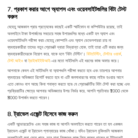
7. প্রকাশ করার আগে অ্যাপস এবং ওয়েবসাইটগুলির বিটা টেস্ট
করুন
যেহেতু আজকাল প্রায় প্রত্যেকের কাছেই একটি স্মার্টফোন বা কম্পিউটার রয়েছে, তাই
অনলাইনে টাকা উপার্জনের সবচেয়ে সহজ উপায়গুলির মধ্যে একটি হল অ্যাপ এবং
ওয়েবসাইটগুলি পরীক্ষা করা৷ যেহেতু কোম্পানি এবং অ্যাপ ডেভেলপাররা চায় না
ব্যবহারকারীরা তাদের নতুন প্রোডাক্ট দ্বারা বিভ্রান্ত হোক, তাই তারা এটি করার জন্য
ব্যবহারকারীদেরকে নিয়োগ করে, যাকে বলে 'বিটা টেস্টিং'।
বিটাটেস্টিং
,
টেস্টার ওয়ার্ক
,
টেস্ট.আইও
বা
ট্রাইমাইইউআই
-এর মতো সাইটগুলি এই ধরনের কাজ অফার করে।
আপনাকে কেবল এই সাইটগুলি বা অ্যাপগুলি পরীক্ষা করতে হবে এবং তারপরে আপনার
ব্যবহারের অভিজ্ঞতা রিপোর্ট করতে হবে বা এটি জনসাধারণের কাছে লাইভ হওয়ার আগে
এতে কোনও বাগ আছে কিনা শনাক্ত করতে হবে৷ যে প্রোডাক্টটির বিটা টেস্ট করা হচ্ছে এবং
প্রক্রিয়াটির ক্ষেত্রে আপনার অভিজ্ঞতার উপর নির্ভর করে, আপনি প্রতিবার ₹1000 থেকে
₹3000 উপার্জন করতে পারেন।
8. ট্রাভেল এজেন্ট হিসেবে কাজ করুন
একটি আন্ডাররেটেড এবং সহজ কাজ যা আপনি অনলাইনে করতে পারেন তা হল একজন
ট্রাভেল এজেন্ট বা ট্রাভেল প্লান্যারের কাজ খোঁজা। যদিও ট্রাভেল বুকিংগুলি আজকাল
অনলাইনেই করা যেতে পারে, তবে যারা নিজেদের কাজ নিয়ে ব্যস্ত থাকেন বা ইন্টারনেটে