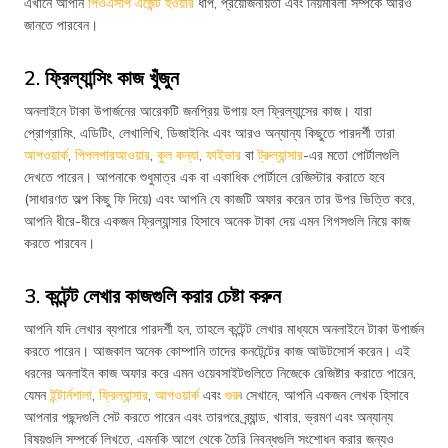
এখানে আপনি
পিওএসপি এজেন্ট হওয়ার
ধাপ, প্রয়োজনীয়তা এবং নিয়মাবলী সম্পর্কে আরও
জানতে পারবেন।
2. ফ্রিল্যান্সিং কাজ খুঁজুন
অনলাইনে টাকা উপার্জনের আরেকটি জনপ্রিয় উপায় হল ফ্রিল্যান্সের কাজ। যারা
প্রোগ্রামিং, এডিটিং, লেখালিখি, ডিজাইনিং এবং আরও অন্যান্য কিছুতে পারদর্শী তারা
আপওয়ার্ক
,
পিপলপারআওয়ার
,
কুল কন্যা
,
ফাইভার
বা
ট্রুল্যান্সার
-এর মতো পোর্টালগুলি
দেখতে পারেন। আপনাকে শুধুমাত্র এক বা একাধিক পোর্টালে রেজিস্টার করাতে হবে
(সাধারণত অল্প কিছু ফি দিয়ে) এবং আপনি যে কাজটি অফার করেন তার উপর ভিত্তি করে,
আপনি ধীরে-ধীরে একজন ফ্রিল্যান্সার হিসাবে অনেক টাকা দেয় এমন গিগসগুলি নিয়ে কাজ
করতে পারবেন।
3. কন্টেন্ট লেখার কাজগুলি করার চেষ্টা করুন
আপনি যদি লেখার ব্যপারে পারদর্শী হন, তাহলে কন্টেন্ট লেখার মাধ্যমে অনলাইনে টাকা উপার্জন
করতে পারেন। আজকাল অনেক কোম্পানি তাদের কনটেন্টের কাজ আউটসোর্স করেন। এই
ধরনের অনলাইন কাজ অফার করে এমন ওয়েবসাইটগুলিতে নিজেকে রেজিষ্টার করাতে পারেন,
যেমন
ইন্টার্নশালা
,
ফ্রিল্যান্সার
,
আপওয়ার্ক
এবং
গুরু
৷ সেখানে, আপনি একজন লেখক হিসাবে
আপনার পছন্দগুলি সেট করতে পারেন এবং তারপরে ব্র্যান্ড, খাবার, ভ্রমণ এবং অন্যান্য
বিষয়গুলি সম্পর্কে লিখতে, এমনকি আগে থেকে তৈরি নিবন্ধগুলি সংশোধন করার জন্যও