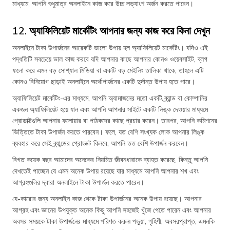
মাধ্যমে, আপনি শুধুমাত্র অনলাইনে কাজ করে উচ্চ লভ্যাংশ অর্জন করতে পারেন।
12. অ্যাফিলিয়েট মার্কেটিং আপনার জন্য কাজ করে কিনা দেখুন
অনলাইনে টাকা উপার্জনের আরেকটি ভালো উপায় হল অ্যাফিলিয়েট মার্কেটিং। যদিও এই
পদ্ধতিটি সবচেয়ে ভাল কাজ করবে যদি আপনার কাছে আপনার কোনও ওয়েবসাইট, ব্লগ
ফলো করে এমন বড় সোশ্যাল মিডিয়া বা একটি বড় মেইলিং তালিকা থাকে, তাহলে এটি
কোনও বিনিয়োগ ছাড়াই অনলাইনে অর্থোপার্জনের একটি দুর্দান্ত উপায় হতে পারে।
অ্যাফিলিয়েট মার্কেটিং-এর মাধ্যমে, আপনি অ্যামাজনের মতো একটি ব্র্যান্ড বা কোম্পানির
একজন অ্যাফিলিয়েট হয়ে যান এবং আপনি আপনার সাইটে একটি লিঙ্ক দেওয়ার মাধ্যমে
প্রোডাক্টগুলি আপনার ফলোয়ার বা পাঠকদের কাছে প্রচার করেন। তারপর, আপনি কমিশনের
ভিত্তিতে টাকা উপার্জন করতে পারবেন। ফলে, যত বেশি সংখ্যক লোক আপনার লিঙ্ক
ব্যবহার করে সেই ব্র্যান্ডের প্রোডাক্ট কিনবে, আপনি তত বেশি উপার্জন করবেন।
বিগত কয়েক বছর আমাদের অনেকের নিয়মিত জীবনধারাকে ব্যাহত করেছে, কিন্তু আপনি
দেখতেই পাচ্ছেন যে এমন অনেক উপায় রয়েছে যার মাধ্যমে আপনি আপনার শখ এবং
আগ্রহগুলির দ্বারা অনলাইনে টাকা উপার্জন করতে পারেন।
যে-কারোর জন্য অনলাইন কাজ থেকে টাকা উপার্জনের অনেক উপায় রয়েছে। আপনার
আগ্রহ এবং জ্ঞানের উপযুক্ত অনেক কিছু আপনি সহজেই খুঁজে পেতে পারেন এবং আপনার
অবসর সময়কে টাকা উপার্জনের মাধ্যমে পরিণত করুন৷ পড়ুয়া, গৃহিণী, অবসরপ্রাপ্ত, এমনকি