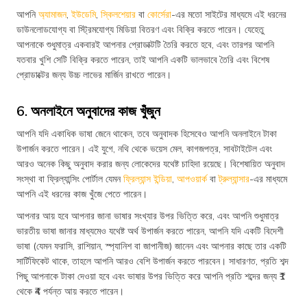
আপনি
অ্যামাজন
,
ইউডেমি
,
স্কিলশেয়ার
বা
কোর্সেরা
-এর মতো সাইটের মাধ্যমে এই ধরনের
ডাউনলোডযোগ্য বা স্ট্রিমযোগ্য মিডিয়া বিতরণ এবং বিক্রি করতে পারেন। যেহেতু
আপনাকে শুধুমাত্র একবারই আপনার প্রোডাক্টটি তৈরি করতে হবে, এবং তারপর আপনি
যতবার খুশি সেটি বিক্রি করতে পারেন, তাই আপনি একটি ভালভাবে তৈরি এবং বিশেষ
প্রোডাক্টের জন্য উচ্চ লাভের মার্জিন রাখতে পারেন।
6. অনলাইনে অনুবাদের কাজ খুঁজুন
আপনি যদি একাধিক ভাষা জেনে থাকেন, তবে অনুবাদক হিসেবেও আপনি অনলাইনে টাকা
উপার্জন করতে পারেন। এই যুগে, নথি থেকে ভয়েস মেল, কাগজপত্র, সাবটাইটেল এবং
আরও অনেক কিছু অনুবাদ করার জন্য লোকেদের যথেষ্ট চাহিদা রয়েছে। বিশেষায়িত অনুবাদ
সংস্থা বা ফ্রিল্যান্সিং পোর্টাল যেমন
ফ্রিল্যান্স ইন্ডিয়া
,
আপওয়ার্ক
বা
ট্রুল্যান্সার
-এর মাধ্যমে
আপনি এই ধরনের কাজ খুঁজে পেতে পারেন।
আপনার আয় হবে আপনার জানা ভাষার সংখ্যার উপর ভিত্তি করে, এবং আপনি শুধুমাত্র
ভারতীয় ভাষা জানার মাধ্যমেও যথেষ্ট অর্থ উপার্জন করতে পারেন, আপনি যদি একটি বিদেশী
ভাষা (যেমন ফরাসি, রাশিয়ান, স্প্যানিশ বা জাপানীজ) জানেন এবং আপনার কাছে তার একটি
সার্টিফিকেট থাকে, তাহলে আপনি আরও বেশি উপার্জন করতে পারবেন। সাধারণত, প্রতি শব্দ
পিছু আপনাকে টাকা দেওয়া হবে এবং ভাষার উপর ভিত্তি করে আপনি প্রতি শব্দের জন্য ₹1
থেকে ₹4 পর্যন্ত আয় করতে পারেন।