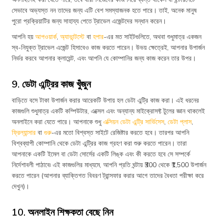
সেভাবে অভ্যস্ত নন তাদের জন্য এটি বেশ সমস্যাজনক হতে পারে। তাই, অনেক মানুষ
পুরো প্রক্রিয়াটির জন্য সাহায্য পেতে ট্রাভেল এজেন্টদের সন্ধান করেন।
আপনি হয়
আপওয়ার্ক
,
অ্যাভান্টস্টে
বা
হপার
-এর মত সাইটগুলিতে, অথবা শুধুমাত্র একজন
স্ব-নিযুক্ত ট্রাভেল এজেন্ট হিসাবেও কাজ করতে পারেন। উভয় ক্ষেত্রেই, আপনার উপার্জন
নির্ভর করবে আপনার ক্লায়েন্ট, এবং আপনি যে কোম্পানির জন্য কাজ করেন তার উপর।
9. ডেটা এন্ট্রির কাজ খুঁজুন
বাড়িতে বসে টাকা উপার্জন করার আরেকটি উপায় হল ডেটা এন্ট্রি কাজ করা। এই ধরনের
কাজগুলি শুধুমাত্র একটি কম্পিউটার, এক্সেল এবং অন্যান্য মাইক্রোসফ্ট টুলের জ্ঞান থাকলেই
অনলাইনে করা যেতে পারে। আপনাকে শুধু
এক্সিয়ন ডেটা এন্ট্রি সার্ভিসেস
,
ডেটা প্লাস
,
ফ্রিল্যান্সার
বা
গুরু
-এর মতো বিশ্বস্ত সাইটে রেজিষ্টার করতে হবে। তারপর আপনি
বিশ্বব্যাপী কোম্পানি থেকে ডেটা এন্ট্রির কাজ গ্রহণ করা শুরু করতে পারেন। তারা
আপনাকে একটি ইমেল বা ডেটা সোর্সের একটি লিঙ্ক এবং কী করতে হবে সে সম্পর্কে
নির্দেশাবলী পাঠাবে৷ এই কাজগুলির মাধ্যমে, আপনি প্রতি ঘন্টায় ₹300 থেকে ₹1,500 উপার্জন
করতে পারেন (আপনার ব্যাক্তিগত বিবরণ ট্রান্সফার করার আগে তাদের বৈধতা পরীক্ষা করে
দেখুন)।
10. অনলাইন শিক্ষকতা বেছে নিন