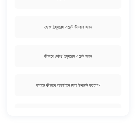
হেলথ ইন্স্যুরেন্স এজেন্ট কীভাবে হবেন
কীভাবে মোটর ইন্স্যুরেন্স এজেন্ট হবেন
ভারতে কীভাবে অনলাইনে টাকা উপার্জন করবেন?
প্রবীণ নাগরিকদের জন্যে বাড়ি থেকে অনলাইনে টাকা রোজগার করার
সবচেয়ে ভালো উপায়