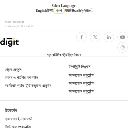
ভোগ্য সামগ্রী কভার
অনলাইনে কমার্শিয়াল ভেহিকল ইন্স্যুরেন্স
Select Language:
English
हिन्दी
বাংলা
मराठी
తెలుగు
ગુજરાતી
Author: Team Digit
ভারতে বাইক বীমা বাধ্যতামূলক
কম্প্রিহেন্সিভ ইন্স্যুরেন্স
Last updated:
22-05-2026
বাইকের জন্য ওন ড্যামেজ ইন্স্যুরেন্স
পার্সোনাল অ্যাক্সিডেন্ট কভার
অ্যাবাউট
কনট্যাক্ট
ক্যারিয়ার
3 বছরের জন্য টু-হুইলার ইন্স্যুরেন্স
মোটর ইন্স্যুরেন্স কী
ইম্পর্ট্যান্ট লিঙ্কস
প্রেস মেনশন্স
ডাউনলোড ডকুমেন্টস
বিকাম এ পার্টনার হসপিটাল
ডাউনলোড ডকুমেন্টস
কম্প্রিহেন্সিভ বনাম থার্ড পার্টি বাইক ইন্স্যুরেন্স
কর্পোরেট অ্যান্ড ইন্ডিভিজুয়াল এজেন্টস
ডাউনলোড ডকুমেন্টস
বাইকের জন্য আইডিভি (IDV) ভ্যালু ক্যালকুলেটর
রিসোর্সেস
ক্যানসেল ই-ম্যানডেট
চালান কভারে ফিরে যান
লিস্ট অফ প্রোডাক্টস