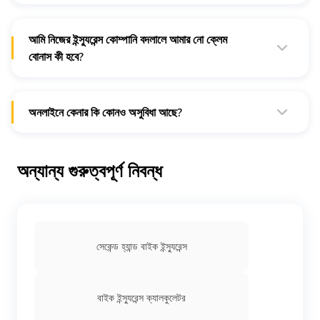
টাকা দেওয়া হয়ে গেলে নিমেষের মধ্যে পলিসির সফট-কপি আপনার মেল বক্সে পাঠানো
কোম্পানির ক্লেম সেটলমেন্টের ইতিহাস।
হবে। আমরা সবুজায়নে বিশ্বাসী, তাই আমরা হার্ড-কপি পাঠাই না, কিন্তু আপনি
যদি চান, তাহলে আমাদের জানাবেন, আমরা সেটি আপনাকে পাঠিয়ে দেব।
আমি নিজের ইন্স্যুরেন্স কোম্পানি বদলালে আমার নো ক্লেম
বোনাস কী হবে?
আপনার এনসিবি (NCB) (নো ক্লেম বোনাস) হল আপনার ভাল গাড়ি চালানোর
রেকর্ড। তাই আপনি নিজের দু’চাকার গাড়ির ইন্স্যুরেন্স কোম্পানি বদলালেও এটি
আপনার সঙ্গেই থাকবে।
অনলাইনে কেনার কি কোনও অসুবিধা আছে?
না, এর কোনও অসুবিধা নেই। বরং তুলনা করা ও আপনার জন্য দু’চাকার ইন্স্যুরেন্স
কেনার এটি একটি আধুনিকতর পদ্ধতি।
অন্যান্য গুরুত্বপূর্ণ নিবন্ধ
সেকেন্ড হ্যান্ড বাইক ইন্স্যুরেন্স
বাইক ইন্স্যুরেন্স ক্যালকুলেটর