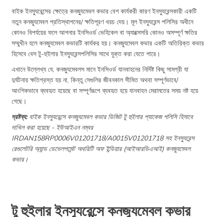
বাইক ইনস্যুরেন্সের ক্ষেত্রে কনজ্যুমেবল কভার বেশ কার্যকরী কারণ ইনস্যুরেন্সকারী একটি
নতুন কনজ্যুমেবল প্রতিস্থাপনের/ ক্ষতিপূরণ খরচ দেয়। মূল ইনস্যুরেন্স পলিসির অধীনে
কোনও বিপর্যয়ের ফলে আপনার ইনসিওর্ড ভেহিকেল বা অ্যাক্সেসরি কোনও অসম্পূর্ণ ক্ষতির
সম্মুখীন হলে কনজ্যুমেবল কভারটি কার্যকর হয়। কনজ্যুমেবল কভার একটি অতিরিক্ত কভার
হিসেবে বেস টু-হুইলার ইনস্যুরেন্সপলিসির সাথে যুক্ত করা যেতে পারে।
এখানে উল্লেখ্য যে, কনজ্যুমেবলস মানে ইনসিওর্ড যানবাহনের নির্দিষ্ট কিছু সামগ্রী যা
দুর্ঘটনায় ক্ষতিগ্রস্ত হয় না, কিন্তু সেগুলির জীবনকাল সীমিত অথবা সম্পূর্ণভাবে/
আংশিকভাবে ব্যবহৃত হয়েছে বা সম্পূর্ণ‌রূপে ব্যবহৃত হয়ে যানবাহন মেরামতের সময় নষ্ট হয়ে
গেছে।
দ্রষ্টব্য:
বাইক ইনস্যুরেন্সে কনজ্যুমেবল কভার ডিজিট টু হুইলার প্যাকেজ পলিসি হিসাবে
দাখিল করা হয়েছে - ইউআইএন নম্বর
IRDAN158RP0006V01201718/A0015V01201718 সহ ইনস্যুরেন্স
রেগুলেটরি অ্যান্ড ডেভেলপমেন্ট অথরিটি অফ ইন্ডিয়ার (আইআরডিএআই) কনজ্যুমেবল
কভার।
টু হুইলার ইনস্যুরেন্সে কনজ্যুমেবল কভার