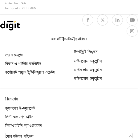
Author: Team Digit
ভারতে বাইক বীমা বাধ্যতামূলক
কম্প্রিহেন্সিভ ইন্স্যুরেন্স
Last updated:
22-05-2026
বাইকের জন্য ওন ড্যামেজ ইন্স্যুরেন্স
পার্সোনাল অ্যাক্সিডেন্ট কভার
অ্যাবাউট
কনট্যাক্ট
ক্যারিয়ার
3 বছরের জন্য টু-হুইলার ইন্স্যুরেন্স
মোটর ইন্স্যুরেন্স কী
ইম্পর্ট্যান্ট লিঙ্কস
প্রেস মেনশন্স
ডাউনলোড ডকুমেন্টস
বিকাম এ পার্টনার হসপিটাল
ডাউনলোড ডকুমেন্টস
কম্প্রিহেন্সিভ বনাম থার্ড পার্টি বাইক ইন্স্যুরেন্স
কর্পোরেট অ্যান্ড ইন্ডিভিজুয়াল এজেন্টস
ডাউনলোড ডকুমেন্টস
বাইকের জন্য আইডিভি (IDV) ভ্যালু ক্যালকুলেটর
রিসোর্সেস
ক্যানসেল ই-ম্যানডেট
চালান কভারে ফিরে যান
লিস্ট অফ প্রোডাক্টস
সিকেওয়াইসি অ্যাওয়ারনেস
ফোর হুইলার গাইডস