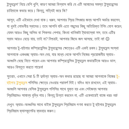
ইন্স্যুরেন্স' নিয়ে বেশি খুশি, কারণ আমরা বিশ্বাস করি যে এটি আমাদের সমস্ত ইন্স্যুরেন্সের
চাহিদাকে কভার করে। কিন্তু, সত্যিই করে কি?
আসুন, এটি এইভাবে দেখা যাক। ধরুন, আপনার প্রিয় পিৎজার জন্য আপনি অর্ডার করলেন,
যা খুবই লোভনীয় স্বাদের। তবে আপনি যদি এতে পছন্দের কিছু অতিরিক্ত টপিং যোগ করেন,
যেমন আরও কিছু অলিভ বা পিকলড পেপার, কিংবা খানিকটা ট্যাবাস্কো সস, তবে এটির
স্বাদ আরও বেড়ে যায়, তাই না? নিশ্চয়ই, আপনার জিভে জল আসছে, তাই না! 😊
আপনার টু-হুইলার কম্প্রিহেন্সিভ ইন্স্যুরেন্সের ক্ষেত্রেও এটি একই রকম। ইন্স্যুরেন্স সংস্থা
আপনাকে একগুচ্ছ অ্যাড-অন দেয়, যার মধ্যে থেকে আপনি নিজের প্রয়োজনীয় অ্যাড-
অনগুলি বেছে নিতে পারেন এবং আপনার কম্প্রিহেন্সিভ ইন্স্যুরেন্স কভারটিকে আরও ভাল,
আরও বিস্তৃত করতে পারেন!
সুতরাং, এখানে সেরা 5 টি দুর্দান্ত অ্যাড-অন কভার রয়েছে যা আমরা আপনাকে নিজের
টু-
হুইলার ইন্স্যুরেন্স
পলিসির ক্ষেত্রে নেওয়ার পরামর্শ দিই। যদিও মনে রাখবেন, এই অ্যাড-
অনগুলি আপনার বেসিক ইন্স্যুরেন্স পলিসির সাথে যুক্ত হয় এবং সেইজন্য আপনার
প্রিমিয়ামও সামান্য বৃদ্ধি পায়। কিন্তু চিন্তা করবেন না, এটি একেবারেই বাজে খরচ নয়!
দেখুন: অ্যাড-অনগুলির সাথে বাইক ইন্স্যুরেন্স প্রিমিয়াম গণনা করতে টু হুইলার ইন্স্যুরেন্স
প্রিমিয়াম ক্যালকুলেটর ব্যবহার করুন।