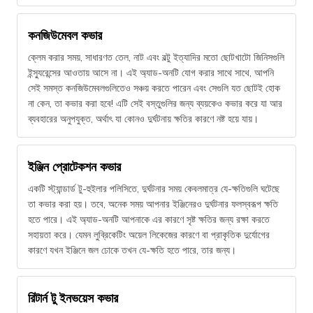
কনজিউমেবল কভার
ক্লেম করার সময়, সাধারণত তেল, নাট এবং বল্টু ইত্যাদির মতো ছোটখাটো জিনিসগুলি
ইন্স্যুরেন্সের আওতায় আসে না। এই অ্যাড-অনটি যোগ করার সাথে সাথে, আপনি
সেই সমস্ত কনজিউমেবলগুলিতেও সঞ্চয় করতে পারেন এবং সেগুলি যত ছোটই হোক
না কেন, তা কভার করা হবে! এটি সেই বস্তুগুলির জন্য ব্যয়কেও কভার করে যা আর
ব্যবহারের অনুপযুক্ত, অর্থাৎ যা কোনও দুর্ঘটনায় ক্ষতির কারণে নষ্ট হয়ে যায়।
ইঞ্জিন প্রোটেকশন কভার
একটি স্ট্যান্ডার্ড টু-হুইলার পলিসিতে, দুর্ঘটনার সময় কেবলমাত্র যে-ক্ষতিগুলি ঘটেছে
তা কভার করা হয়। তবে, অনেক সময় আপনার ইঞ্জিনেরও দুর্ঘটনার ফলস্বরূপ ক্ষতি
হতে পারে। এই অ্যাড-অনটি আপনাকে এর কারণে সৃষ্ট ক্ষতির জন্য রক্ষা করতে
সহায়তা করে। যেমন লুব্রিকেটিং অয়েল লিকেজের কারণে বা প্রাকৃতিক দুর্যোগের
কারণে যখন ইঞ্জিনে জল ঢোকে তখন যে-ক্ষতি হতে পারে, তার জন্য।
রিটার্ন টু ইনভয়েস কভার