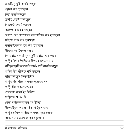
টায়ার সুরক্ষা কভার
মারুতি সুজুকি কার ইনশুরেন্স
হোন্ডা কার ইনশুরেন্স
কিয়া কার ইনশুরেন্স
হুন্ডাই ক্রেটা ইনশুরেন্স
ক্যাশলেস বাইক ইন্স্যুরেন্স
সিএনজি কার ইনশুরেন্স
কমপেয়ার কার ইনশুরেন্স
অ্যাড-অন কভার ফর ইলেকট্রিক কার ইনশুরেন্স
টাইপস অফ কার ইনশুরেন্স
কম্প্রিহেন্সিভ বাইক ইন্স্যুরেন্স
কনজিউমেবলস ইন কার ইনশুরেন্স
ইঞ্জিন প্রোটেকশন কভার
কি অ্যান্ড লক রিপ্লেসমেন্ট অ্যাড-অন কভার
গাড়ির বিমার প্রিমিয়াম কীভাবে কমানো যায়
বাইক ইন্স্যুরেন্স তুলনা করুন
কম্প্রিহেনসিভ ভার্সেস থার্ড-পার্টি কার ইনশুরেন্স
গাড়ির বিমা কীভাবে দাবি করবেন
কার ইনশুরেন্স ডিসকাউন্টস
গাড়ির বিমা কীভাবে হস্তান্তর করবেন
থার্ড পার্টি বাইক ইন্স্যুরেন্সের মূল্য
গাড়ি কীভাবে চালাতে হয়
সেফেস্ট কারস ইন ইন্ডিয়া
গাড়িতে RPM কী
বেস্ট মাইলেজ কারস ইন ইন্ডিয়া
ইলেকট্রিক কার ভার্সেস পেট্রোল কার
গাড়ির মালিকানা কীভাবে হস্তান্তর করবেন
কার লোন ইএমআই ক্যালকুলেটর
টু হুইলার গাইডস