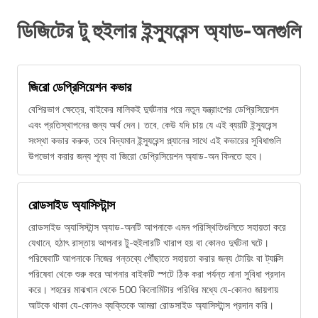
ডিজিটের টু হুইলার ইন্স্যুরেন্স অ্যাড-অনগুলি
জিরো ডেপ্রিসিয়েশন কভার
বেশিরভাগ ক্ষেত্রে, বাইকের মালিকই দুর্ঘটনার পরে নতুন যন্ত্রাংশের ডেপ্রিসিয়েশন
এবং প্রতিস্থাপনের জন্য অর্থ দেন। তবে, কেউ যদি চায় যে এই ব্যয়টি ইন্স্যুরেন্স
সংস্থা কভার করুক, তবে বিদ্যমান ইন্স্যুরেন্স প্ল্যানের সাথে এই কভারের সুবিধাগুলি
উপভোগ করার জন্য শূন্য বা জিরো ডেপ্রিসিয়েশন অ্যাড-অন কিনতে হবে।
রোডসাইড অ্যাসিস্টান্স
রোডসাইড অ্যাসিস্টান্স অ্যাড-অনটি আপনাকে এমন পরিস্থিতিগুলিতে সহায়তা করে
যেখানে, হঠাৎ রাস্তায় আপনার টু-হুইলারটি খারাপ হয় বা কোনও দুর্ঘটনা ঘটে।
পরিষেবাটি আপনাকে নিজের গন্তব্যে পৌঁছাতে সহায়তা করার জন্য টোয়িং বা ট্যাক্সি
পরিষেবা থেকে শুরু করে আপনার বাইকটি স্পটে ঠিক করা পর্যন্ত নানা সুবিধা প্রদান
করে। শহরের মাঝখান থেকে 500 কিলোমিটার পরিধির মধ্যে যে-কোনও জায়গায়
আটকে থাকা যে-কোনও ব্যক্তিকে আমরা রোডসাইড অ্যাসিস্টান্স প্রদান করি।