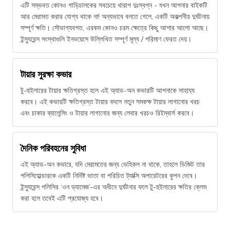
এটি সম্ভবত কোনও গাড়িচালকের সবচেয়ে খারাপ দুঃস্বপ্ন - যখন আপনার বাইকটি
আর মেরামত করার যোগ্য থাকে না! অন্যভাবে বলতে গেলে, একটি অকল্পনীয় দুর্ঘটনায়
সম্পূর্ণ ক্ষতি। সৌভাগ্যবশত, এরকম কোনও চরম ক্ষেত্রে কিছু আশার আলো আছে।
ইন্স্যুরেন্স সংস্থাগুলি ইনভয়েসে উল্লিখিত সম্পূর্ণ মূল্য / পরিমাণ ফেরত দেয়।
টায়ার সুরক্ষা কভার
টু-হুইলারের টায়ার ক্ষতিগ্রস্ত হলে এই অ্যাড-অন কভারটি আপনাকে সাহায্য
করবে। এই কভারটি ক্ষতিগ্রস্ত টায়ার বদলে নতুন সমকক্ষ টায়ার লাগানোর খরচ
এবং চাকার ব্যালেন্সিং ও টায়ার লাগানোর জন্য লেবার খরচও রিইম্বার্স করবে।
দৈনিক পরিবহনের সুবিধা
এই অ্যাড-অন কভারে, যদি মেরামতের জন্য ভেহিকল না থাকে, তাহলে ডিজিট তার
পলিসিহোল্ডারকে একটি নির্দিষ্ট ভাতা বা পরিচিত ট্যাক্সি অপারেটরের কুপন দেবে।
ইন্স্যুরেন্স পলিসির ‘ওন ড্যামেজ’-এর অধীনে দুর্ঘটনার ফলে টু-হুইলারের ক্ষতির ক্লেম
করা হলে তবেই এটি প্রযোজ্য হবে।