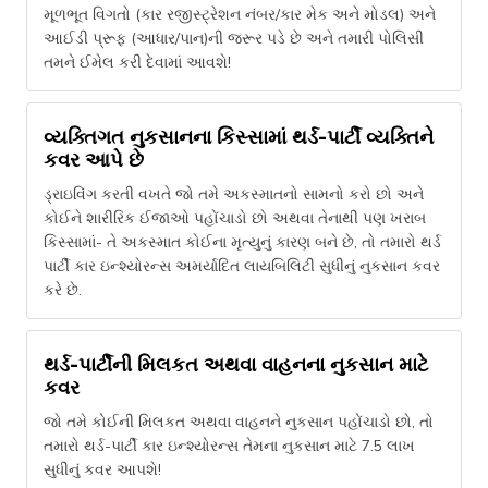
મૂળભૂત વિગતો (કાર રજીસ્ટ્રેશન નંબર/કાર મેક અને મોડલ) અને
આઈડી પ્રૂફ (આધાર/પાન)ની જરૂર પડે છે અને તમારી પોલિસી
તમને ઈમેલ કરી દેવામાં આવશે!
વ્યક્તિગત નુકસાનના કિસ્સામાં થર્ડ-પાર્ટી વ્યક્તિને
કવર આપે છે
ડ્રાઇવિંગ કરતી વખતે જો તમે અકસ્માતનો સામનો કરો છો અને
કોઈને શારીરિક ઈજાઓ પહોંચાડો છો અથવા તેનાથી પણ ખરાબ
કિસ્સામાં- તે અકસ્માત કોઈના મૃત્યુનું કારણ બને છે, તો તમારો થર્ડ
પાર્ટી કાર ઇન્શ્યોરન્સ અમર્યાદિત લાયબિલિટી સુધીનું નુકસાન કવર
કરે છે.
થર્ડ-પાર્ટીની મિલકત અથવા વાહનના નુકસાન માટે
કવર
જો તમે કોઈની મિલકત અથવા વાહનને નુકસાન પહોંચાડો છો, તો
તમારો થર્ડ-પાર્ટી કાર ઇન્શ્યોરન્સ તેમના નુકસાન માટે 7.5 લાખ
સુધીનું કવર આપશે!