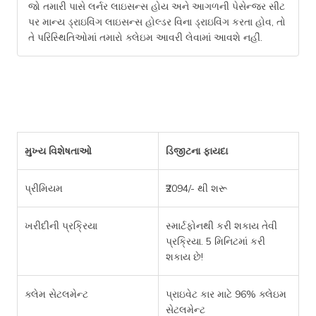
જો તમારી પાસે લર્નર લાઇસન્સ હોય અને આગળની પેસેન્જર સીટ
પર માન્ય ડ્રાઇવિંગ લાઇસન્સ હોલ્ડર વિના ડ્રાઇવિંગ કરતા હોવ, તો
તે પરિસ્થિતિઓમાં તમારો ક્લેઇમ આવરી લેવામાં આવશે નહીં.
મુખ્ય વિશેષતાઓ
ડિજીટના ફાયદા
પ્રીમિયમ
₹2094/- થી શરૂ
ખરીદીની પ્રક્રિયા
સ્માર્ટફોનથી કરી શકાય તેવી
પ્રક્રિયા. 5 મિનિટમાં કરી
શકાય છે!
ક્લેમ સેટલમેન્ટ
પ્રાઇવેટ કાર માટે 96% ક્લેઇમ
સેટલમેન્ટ