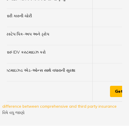
✔
×
તમારી કારની ચોરી
×
ડોરસ્ટેપ પિક-અપ અને ડ્રોપ
×
તમારું IDV કસ્ટમાઇઝ કરો
×
કસ્ટમાઇઝ્ડ એડ-ઓન્સ સાથે વધારાની સુરક્ષા
Get Q
difference between comprehensive and third party insurance
વિષે વધુ જાણો