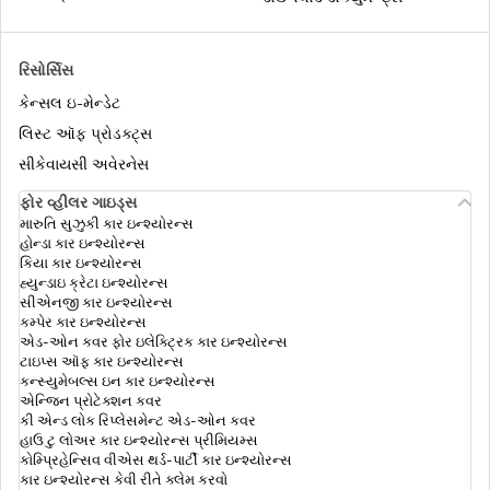
કાર ઇન્શ્યુરન્સમાં વોલન્ટેરી કપાતપાત્ર
રિસોર્સિસ
કેન્સલ ઇ-મેન્ડેટ
કાર ઇન્સ્યોરન્સમાં આવરી લેવામાં આવતી
લિસ્ટ ઑફ પ્રોડક્ટ્સ
વસ્તુઓ, જે તમે ક્યારેય નહિ જાણતા હોવ
સીકેવાયસી અવેરનેસ
ફોર વ્હીલર ગાઇડ્સ
થર્ડ પાર્ટી કાર ઇન્શ્યોરન્સ
મારુતિ સુઝુકી કાર ઇન્શ્યોરન્સ
હોન્ડા કાર ઇન્શ્યોરન્સ
કિયા કાર ઇન્શ્યોરન્સ
હ્યુન્ડાઇ ક્રેટા ઇન્શ્યોરન્સ
કાર ઈન્શ્યોરન્સમાં નો ક્લેઇમ બોનસ
સીએનજી કાર ઇન્શ્યોરન્સ
કમ્પેર કાર ઇન્શ્યોરન્સ
એડ-ઓન કવર ફોર ઇલેક્ટ્રિક કાર ઇન્શ્યોરન્સ
ટાઇપ્સ ઑફ કાર ઇન્શ્યોરન્સ
ટિપ્સ
કન્સ્યુમેબલ્સ ઇન કાર ઇન્શ્યોરન્સ
એન્જિન પ્રોટેક્શન કવર
કી એન્ડ લોક રિપ્લેસમેન્ટ એડ-ઓન કવર
હાઉ ટુ લોઅર કાર ઇન્શ્યોરન્સ પ્રીમિયમ્સ
એક્સપાયર્ડ કાર ઇન્સ્યોરન્સનું રિન્યૂઅલ
કોમ્પ્રિહેન્સિવ વીએસ થર્ડ-પાર્ટી કાર ઇન્શ્યોરન્સ
કાર ઇન્શ્યોરન્સ કેવી રીતે ક્લેમ કરવો