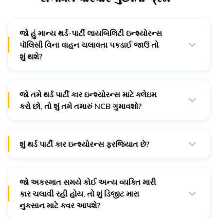
સ્કોડા કાર ઇન્શ્યોરન્સ
જો હું માન્ય થર્ડ-પાર્ટી લાયબિલિટી ઇન્શ્યોરન્સ
મહિન્દ્રા XUV ઇન્શ્યોરન્સ
પૉલિસી વિના વાહન ચલાવતા પકડાઈ જાઉં તો
ફોર્ડ કાર ઇન્શ્યોરન્સ
શું થશે?
જો તમે માન્ય થર્ડ-પાર્ટી લાયબિલિટી ઇન્શ્યોરન્સ વિના વાહન
ચલાવતા પકડાઈ જાઓ, તો તમારે 2,000 રૂપિયાનો દંડ ચૂકવવો
પડશે. વધુમાં, તમારું લાઇસન્સ ડિસ્ક્વલીફાઈ થઇ શકે છે અને/
મહિન્દ્રા સ્કોર્પિયો ઇન્શ્યોરન્સ
અથવા 3-મહિના સુધીની જેલની સજા થઈ શકે છે.
જો તમે થર્ડ પાર્ટી કાર ઇન્શ્યોરન્સ માટે ક્લેઇમ
રેનો કાર ઇન્શ્યોરન્સ
કરો છો, તો શું તમે તમારું NCB ગુમાવશો?
ના, તમે NCB નહિ ગુમાવો. તમારું NCB અથવા નો ક્લેમ બોનસ
જેમ છે તેમ જ રહે છે.
મહિન્દ્રા બોલેરો ઇન્શ્યોરન્સ
શું થર્ડ પાર્ટી કાર ઇન્શ્યોરન્સ ફરજિયાત છે?
નિસાન કાર ઇન્શ્યોરન્સ
હા, મોટર વેહિકલ એક્ટ,1988 હેઠળ થર્ડ પાર્ટી કાર ઇન્શ્યોરન્સ
પોલિસી હોવી ફરજિયાત છે.
ટોયોટા ઇનોવા ઇન્શ્યોરન્સ
જો અકસ્માત સમયે કોઈ અન્ય વ્યક્તિ મારી
કાર ચલાવી રહી હોય, તો શું ડિજીટ મારા
ડેટસન કાર ઇન્શ્યોરન્સ
નુકસાન માટે કવર આપશે?
હા, અકસ્માત સમયે કાર કોણ ચલાવી રહ્યું હતું તે ધ્યાનમાં લીધા