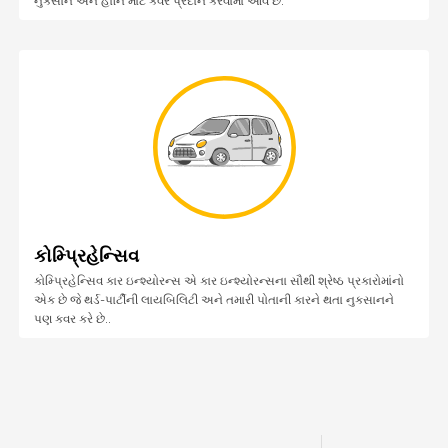
નુકસાન અને હાનિ માટે કવર પ્રદાન કરવામાં આવે છે.
કોમ્પ્રિહેન્સિવ
કોમ્પ્રિહેન્સિવ કાર ઇન્શ્યોરન્સ એ કાર ઇન્શ્યોરન્સના સૌથી શ્રેષ્ઠ પ્રકારોમાંનો
એક છે જે થર્ડ-પાર્ટીની લાયબિલિટી અને તમારી પોતાની કારને થતા નુકસાનને
પણ કવર કરે છે..