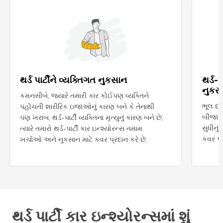
થર્ડ પાર્ટીને વ્યક્તિગત નુકસાન
થર્ડ-
નુકસ
કમનસીબે, જ્યારે તમારી કાર કોઈપણ વ્યક્તિને
ભૂલ દર
પહોંચતી શારીરિક ઇજાઓનું કારણ બને કે તેનાથી
બીજાન
પણ ખરાબ, થર્ડ-પાર્ટી વ્યક્તિના મૃત્યુનું કારણ બને છે,
સુધીનું
ત્યારે તમારો થર્ડ-પાર્ટી કાર ઇન્શ્યોરન્સ તમામ
કવર પ્ર
ખર્ચાઓ અને નુકસાન માટે કવર પ્રદાન કરે છે.
થર્ડ પાર્ટી કાર ઇન્શ્યોરન્સમાં શું