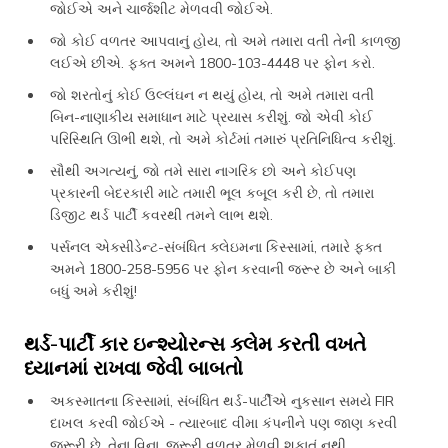
જોઈએ અને ચાર્જશીટ મેળવવી જોઈએ.
જો કોઈ વળતર આપવાનું હોય, તો અમે તમારા વતી તેની કાળજી
લઈએ છીએ. ફક્ત અમને 1800-103-4448 પર ફોન કરો.
જો શરતોનું કોઈ ઉલ્લંઘન ન થયું હોય, તો અમે તમારા વતી
બિન-નાણાકીય સમાધાન માટે પ્રયાસ કરીશું. જો એવી કોઈ
પરિસ્થિતિ ઊભી થશે, તો અમે કોર્ટમાં તમારું પ્રતિનિધિત્વ કરીશું.
સૌથી અગત્યનું, જો તમે સારા નાગરિક છો અને કોઈપણ
પ્રકારની બેદરકારી માટે તમારી ભૂલ કબૂલ કરી છે, તો તમારા
ડિજીટ થર્ડ પાર્ટી કવરથી તમને લાભ થશે.
પર્સનલ એક્સીડેન્ટ-સંબંધિત ક્લેઇમના કિસ્સામાં, તમારે ફક્ત
અમને 1800-258-5956 પર ફોન કરવાની જરૂર છે અને બાકી
બધું અમે કરીશું!
થર્ડ-પાર્ટી કાર ઇન્શ્યોરન્સ ક્લેમ કરતી વખતે
ધ્યાનમાં રાખવા જેવી બાબતો
અકસ્માતના કિસ્સામાં, સંબંધિત થર્ડ-પાર્ટીએ નુકસાન સમયે FIR
દાખલ કરવી જોઈએ - ત્યારબાદ વીમા કંપનીને પણ જાણ કરવી
જરૂરી છે. તેના વિના, જરૂરી વળતર મેળવી શકાતું નથી.