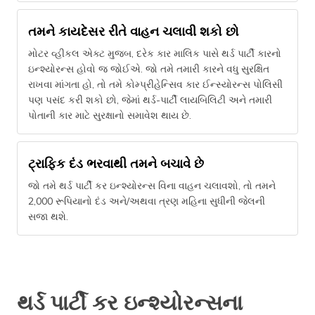
તમને કાયદેસર રીતે વાહન ચલાવી શકો છો
મોટર વ્હીકલ એક્ટ મુજબ, દરેક કાર માલિક પાસે થર્ડ પાર્ટી કારનો
ઇન્શ્યોરન્સ હોવો જ જોઈએ. જો તમે તમારી કારને વધુ સુરક્ષિત
રાખવા માંગતા હો, તો તમે કોમ્પ્રીહેન્સિવ કાર ઈન્સ્યોરન્સ પોલિસી
પણ પસંદ કરી શકો છો, જેમાં થર્ડ-પાર્ટી લાયબિલિટી અને તમારી
પોતાની કાર માટે સુરક્ષાનો સમાવેશ થાય છે.
ટ્રાફિક દંડ ભરવાથી તમને બચાવે છે
જો તમે થર્ડ પાર્ટી કર ઇન્શ્યોરન્સ વિના વાહન ચલાવશો, તો તમને
2,000 રૂપિયાનો દંડ અને/અથવા ત્રણ મહિના સુધીની જેલની
સજા થશે.
થર્ડ પાર્ટી કર ઇન્શ્યોરન્સના