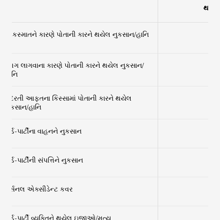
થર્ડ-પા
×
અકસ્માતને કારણે પોતાની કારને થયેલ નુકસાન/હાનિ
આગ લાગવાના કારણે પોતાની કારને થયેલ નુકસાન/
×
હાનિ
કુદરતી આફતના કિસ્સામાં પોતાની કારને થયેલ
×
નુકસાન/હાનિ
થર્ડ-પાર્ટીના વાહનને નુકસાન
✔
થર્ડ-પાર્ટીની સંપત્તિને નુકસાન
✔
પર્સનલ એક્સીડેન્ટ કવર
✔
થર્ડ-પાર્ટી વ્યક્તિને થયેલ ઇજાઓ/મૃત્યુ