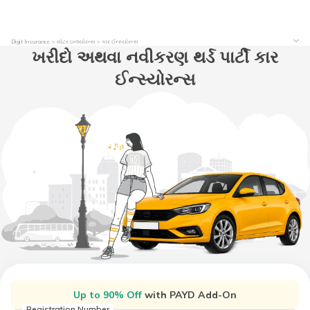
Digit Insurance
મોટર ઇન્શ્યોરન્સ
કાર ઈન્સ્યોરન્સ
ખરીદો અથવા નવીકરણ થર્ડ પાર્ટી કાર
ઈન્સ્યોરન્સ
Up to 90% Off
with PAYD Add-On
Registration Number