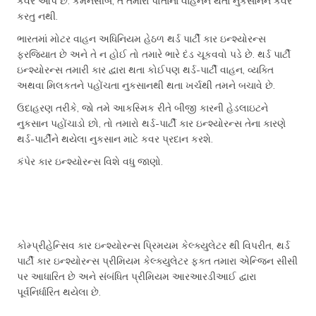
કવર આપે છે. કમનસીબે, તે તમારા પોતાના વાહનને થતા નુકસાનને કવર
કરતુ નથી.
ભારતમાં મોટર વાહન અધિનિયમ હેઠળ થર્ડ પાર્ટી કાર ઇન્શ્યોરન્સ
ફરજિયાત છે અને તે ન હોઈ તો તમારે ભારે દંડ ચૂકવવો પડે છે. થર્ડ પાર્ટી
ઇન્શ્યોરન્સ તમારી કાર દ્વારા થતા કોઈપણ થર્ડ-પાર્ટી વાહન, વ્યક્તિ
અથવા મિલકતને પહોંચતા નુકસાનથી થતા ખર્ચથી તમને બચાવે છે.
ઉદાહરણ તરીકે, જો તમે આકસ્મિક રીતે બીજી કારની હેડલાઇટને
નુકસાન પહોંચાડો છો, તો તમારો થર્ડ-પાર્ટી
કાર ઇન્શ્યોરન્સ તેના કારણે
થર્ડ-પાર્ટીને થયેલા નુકસાન માટે કવર પ્રદાન કરશે.
કંપેર કાર ઇન્શ્યોરન્સ વિશે વધુ જાણો.
કોમ્પ્રીહેન્સિવ
કાર ઇન્શ્યોરન્સ પ્રિમયમ કેલ્ક્યુલેટર થી વિપરીત, થર્ડ
પાર્ટી કાર ઇન્શ્યોરન્સ પ્રીમિયમ કેલ્ક્યુલેટર ફક્ત તમારા એન્જિન સીસી
પર આધારિત છે અને સંબંધિત પ્રીમિયમ
આરઆરડીઆઈ દ્વારા
પૂર્વનિર્ધારિત થયેલા છે.