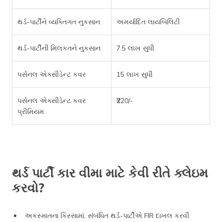
થર્ડ-પાર્ટીને વ્યક્તિગત નુકસાન
અમર્યાદિત લાયબિલિટી
થર્ડ-પાર્ટીની મિલકતને નુકસાન
7.5 લાખ સુધી
પર્સનલ એક્સીડેન્ટ કવર
15 લાખ સુધી
પર્સનલ એક્સીડેન્ટ કવર
₹220/-
પ્રીમિયમ
થર્ડ પાર્ટી કાર વીમા માટે કેવી રીતે ક્લેઇમ
કરવો?
અકસ્માતના કિસ્સામાં, સંબંધિત થર્ડ-પાર્ટીએ FIR દાખલ કરવી