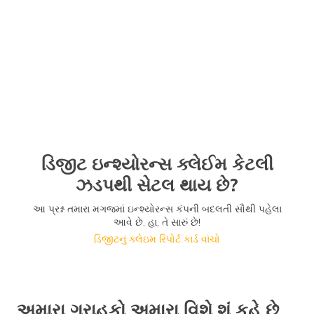
ડિજીટ ઇન્શ્યોરન્સ ક્લેઈમ કેટલી
ઝડપથી સેટલ થાય છે?
આ પ્રશ્ન તમારા મગજમાં ઇન્શ્યોરન્સ કંપની બદલતી સૌથી પહેલા
આવે છે. હા, તે સારું છે!
ડિજીટનું ક્લેઇમ રિપોર્ટ કાર્ડ વાંચો
અમારા ગ્રાહકો અમારા વિશે શું કહે છે