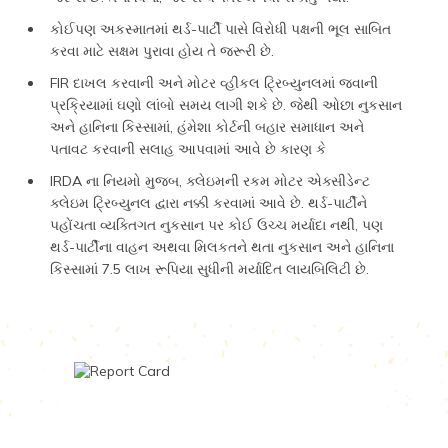
કોઈપણ અકસ્માતમાં થર્ડ-પાર્ટી પાસે વિરોધી પક્ષની ભૂલ સાબિત
કરવા માટે સક્ષમ પુરાવા હોય તે જરૂરી છે.
FIR દાખલ કરવાની અને મોટર વ્હીકલ ટ્રિબ્યુનલમાં જવાની
પ્રક્રિયામાં ઘણો લાંબો સમય લાગી શકે છે. જેથી ઓછા નુકસાન
અને હાનિના કિસ્સામાં, હંમેશા કોર્ટની બહાર સમાધાન અને
પતાવટ કરવાની સલાહ આપવામાં આવે છે કારણ કે
IRDA ના નિયમો મુજબ, ક્લેઇમની રકમ મોટર એક્સીડેન્ટ
ક્લેઇમ ટ્રિબ્યુનલ દ્વારા નક્કી કરવામાં આવે છે. થર્ડ-પાર્ટીને
પહોંચતા વ્યક્તિગત નુકસાન પર કોઈ ઉચ્ચ મર્યાદા નથી, પણ
થર્ડ-પાર્ટીના વાહન અથવા મિલકતને થતા નુકસાન અને હાનિના
કિસ્સામાં 7.5 લાખ રૂપિયા સુધીની મર્યાદિત લાયબિલિટી છે.