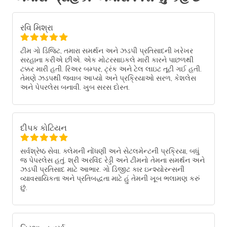
રવિ મિશ્રા
ટીમ ગો ડિજિટ, તમારા સમર્થન અને ઝડપી પ્રતિસાદની ખરેખર
સરહાના કરીએ છીએ. એક મોટરસાઇકલે મારી કારને પાછળથી
ટક્કર મારી હતી. રિઅર બમ્પર, ટ્રંક અને ટેલ લાઇટ તૂટી ગઈ હતી.
તેમણે ઝડપથી જવાબ આપ્યો અને પ્રક્રિયાઓ સરળ, કેશલેસ
અને પેપરલેસ બનાવી. ખુબ સરસ દોસ્ત.
દીપક કોટિયન
સર્વશ્રેષ્ઠ સેવા. ક્લેમની નોંધણી અને સેટલમેન્ટની પ્રક્રિયા, બધું
જ પેપરલેસ હતું. શ્રી અરવિંદ રેડ્ડી અને ટીમનો તેમના સમર્થન અને
ઝડપી પ્રતિસાદ માટે આભાર. ગો ડિજીટ કાર ઇન્શ્યોરન્સની
વ્યાવસાયિકતા અને પ્રતિબદ્ધતા માટે હું તેમની ખૂબ ભલામણ કરું
છું.