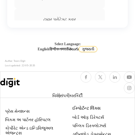
લેન્ડ રોવર કાર ઇન્શ્યોરન્સ
ટાયર પ્રોટેક્ટ કવર
બેન્ટલી કાર ઇન્શ્યોરન્સ
એન્જિન પ્રોટેક્શન કવર
Select Language:
English
हिन्दी
বাংলা
मराठी
తెలుగు
ગુજરાતી
Author: Team Digit
સીએનજી કાર ઇન્સ્યોરન્સ
હમર કાર ઇન્શ્યોરન્સ
Last updated:
22-05-2026
કેશલેસ કાર ઈન્સ્યોરન્સ
વિશે
સંપર્ક
કારકિર્દી
IDV કેલ્ક્યુલેટર
ઈમ્પોર્ટન્ટ લિંક્સ
પ્રેસ મેનશન્સ
બોર્ડ ઑફ ડિરેક્ટર્સ
બિકમ અ પાર્ટનર હૉસ્પિટલ
પબ્લિક ડિસ્ક્લોઝર્સ
ઇલેક્ટ્રિક કાર ઈન્સુરન્સ
કોર્પોરેટ એન્ડ ઇન્ડિવિજુઅલ
એજન્ટ્સ
ડાઉનલોડ ડોક્યુમેન્ટ્સ