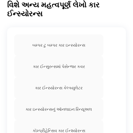
વિશે અન્ય મહત્વપૂર્ણ લેખો કાર
જો તેના નુકસાન અને હાનિની ભરપાઈ કરવી હોય તો તેને/તેણીને
FIR ચાર્જશીટ દાખલ કરવાની જરૂર રહે છે.
ઈન્સ્યોરન્સ
કિયા કાર ઇન્શ્યોરન્સ
બમ્પર ટુ બમ્પર કાર ઇન્સ્યોરન્સ
પોર્શ કાર ઇન્શ્યોરન્સ
કાર ઈન્સુરન્સમાં પેસેન્જર કવર
જેગુઆર કાર ઇન્શ્યોરન્સ
કાર ઈન્સ્યોરન્સ કેલ્ક્યુલેટર
કાર ઇન્સ્યોરન્સનું ઑનલાઇન રિન્યૂઅલ
મર્સિડીઝ કાર ઇન્શ્યોરન્સ
કૉમ્પ્રીહેન્સિવ કાર ઈન્શ્યોરન્સ