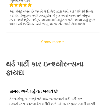
ત્રિશાન્ત વર્મા
આ બીજી વખત છે જ્યારે મેં ડિજિટ દ્વારા મારી કાર પોલિસી રિન્યૂ
કરી છે. ડિજીટના એક્ઝિક્યુટિવ ગોકુલ આયંગરએ મને સંતુષ્ટ
કરવા અને શ્રેષ્ઠ ઓફર આપવા માટે મહેનત કરી. આશા રાખું છું કે
આખા વર્ષ દરમિયાન મને આવું જ સમર્થન અને સેવા મળશે.
Show more
થર્ડ પાર્ટી કાર ઇન્શ્યોરન્સના
ફાયદા
સમય અને મહેનત બચાવે છે
ટેક્નોલોજીના કારણે તમે થોડા જ સમયમાં થર્ડ પાર્ટી કાર
ઇન્શ્યોરન્સ ઓનલાઈન ખરીદી શકો છો. તમારે ફક્ત તમારી કારની