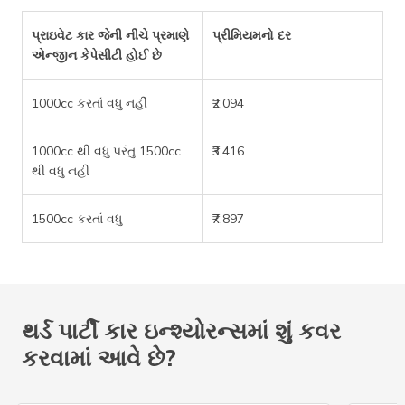
પ્રાઇવેટ કાર જેની નીચે પ્રમાણે
પ્રીમિયમનો દર
એન્જીન કેપેસીટી હોઈ છે
1000cc કરતાં વધુ નહીં
₹2,094
1000cc થી વધુ પરંતુ 1500cc
₹3,416
થી વધુ નહી
1500cc કરતાં વધુ
₹7,897
થર્ડ પાર્ટી કાર ઇન્શ્યોરન્સમાં શું કવર
કરવામાં આવે છે?