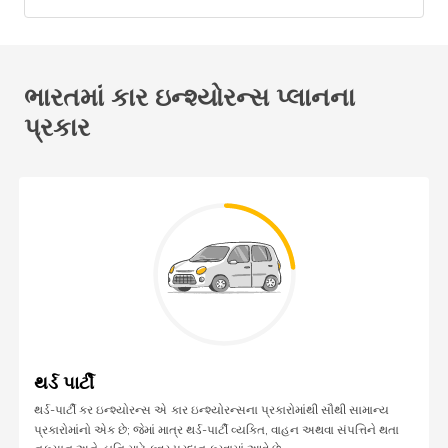
ભારતમાં કાર ઇન્શ્યોરન્સ પ્લાનના
પ્રકાર
થર્ડ પાર્ટી
થર્ડ-પાર્ટી કર ઇન્શ્યોરન્સ એ
કાર ઇન્શ્યોરન્સના પ્રકારોમાંથી સૌથી સામાન્ય
પ્રકારોમાંનો એક છે; જેમાં માત્ર થર્ડ-પાર્ટી વ્યક્તિ, વાહન અથવા સંપત્તિને થતા