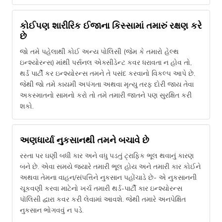
કોઈપણ શારીરિક ઈજાના કિસ્સામાં તમારું રક્ષણ કરે
છે
જો તમે પહેલાથી કોઈ અન્ય પોલિસી (જેમ કે તમારો હેલ્થ
ઇન્શ્યોરન્સ) માંથી પર્સનલ એક્સીડેન્ટ કવર ધરાવતા ન હોવ તો,
થર્ડ પાર્ટી કર ઇન્શ્યોરન્સ તમને તે પસંદ કરવાનો વિકલ્પ આપે છે.
જેથી જો તમે કાયમી અપંગતા અથવા મૃત્યુ તરફ દોરી જાય તેવા
અકસ્માતનો સામનો કરો તો તમે તમારી જાતને પણ સુરક્ષિત કરી
શકો.
અણધાર્યા નુકસાનથી તમને બચાવે છે
રસ્તા પર ઘણી બધી કાર અને વધુ પડતું ટ્રાફિક ભૂલ થવાનું કારણ
બને છે. એવા સમયે જ્યારે તમારી ભૂલ હોય અને તમારી કાર કોઈને
અથવા તેમના વાહન/સંપત્તિને નુકસાન પહોંચાડે છે- એ નુકસાનની
ચૂકવણી કરવા માટેનો ખર્ચ તમારી થર્ડ-પાર્ટી કાર ઇન્શ્યોરન્સ
પૉલિસી દ્વારા કવર કરી લેવામાં આવશે. જેથી તમારે અનપેક્ષિત
નુકસાન ભોગવવું ન પડે.