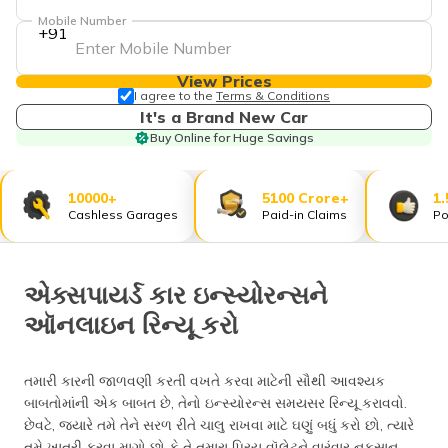
Mobile Number
+91
View Prices
I agree to the
Terms & Conditions
It's a Brand New Car
Buy Online for Huge Savings
10000+
5100 Crore+
1.
Cashless Garages
Paid-in Claims
Po
એક્સપાયર્ડ કાર ઇન્સ્યોરન્સને
ઑનલાઇન રિન્યૂ કરો
તમારી કારની જાળવણી કરતી વખતે કરવા માટેની સૌથી આવશ્યક
બાબતોમાંની એક બાબત છે, તેનો ઇન્સ્યોરન્સ સમયસર રિન્યૂ કરાવવો.
છેવટે, જ્યારે તમે તેને સરળ રીતે ચાલુ રાખવા માટે ઘણું બધું કરો છો, ત્યારે
તમે ખાતરી કરવા માગો છો કે તે તમારા પ્રિય વૉલેટને વારંવાર નુકસાન