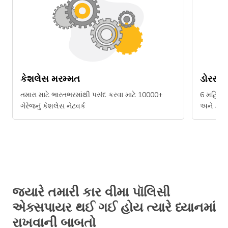
કેશલેસ મરમ્મત
ડોરસ્ટ
તમારા માટે ભારતભરમાંથી પસંદ કરવા માટે 10000+
6 મહિનાની
ગેરેજનું કેશલેસ નેટવર્ક
અને ડ્રોપ
જ્યારે તમારી કાર વીમા પૉલિસી
એક્સપાયર થઈ ગઈ હોય ત્યારે ધ્યાનમાં
રાખવાની બાબતો