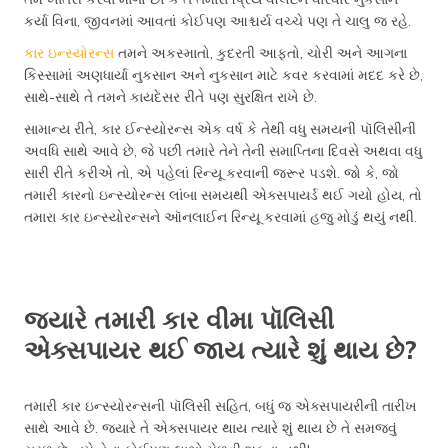
કર્યા વિના, જીવનમાં આવતાં કોઈપણ આશ્ચર્ય વચ્ચે પણ તે ચાલુ જ રહે.
કાર ઇન્સ્યોરન્સ
તમને અકસ્માતો, કુદરતી આફતો, ચોરી અને આગના
કિસ્સામાં અણધાર્યા નુકસાન અને નુકસાન માટે કવર કરવામાં મદદ કરે છે,
સાથે-સાથે તે તમને કાયદેસર રીતે પણ સુરક્ષિત રાખે છે.
સામાન્ય રીતે, કાર ઈન્સ્યોરન્સ એક વર્ષ કે તેથી વધુ સમયની પૉલિસીની
અવધિ સાથે આવે છે, જે પછી તમારે તેને તેની સમાપ્તિના દિવસે અથવા વધુ
સારી રીતે કરીએ તો, એ પહેલાં રિન્યૂ કરવાની જરૂર પડશે. જો કે, જો
તમારી કારનો ઇન્સ્યોરન્સ લાંબા સમયથી એક્સપાયર્ડ થઈ ગયો હોય, તો
તમારા કાર ઇન્સ્યોરન્સને ઑનલાઈન રિન્યૂ કરવામાં હજુ મોડું થયું નથી.
જ્યારે તમારી કાર વીમા પૉલિસી
એક્સપાયર થઈ જાય ત્યારે શું થાય છે?
તમારી કાર ઇન્સ્યોરન્સની પૉલિસી સહિત, બધું જ એક્સપાયરીની તારીખ
સાથે આવે છે. જ્યારે તે એક્સપાયર થાય ત્યારે શું થાય છે તે સમજવું