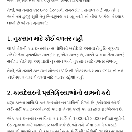
સરળ છે, તમે તેના કોઈપણ લાભો મેળવી શકતા નથી!
તેથી, જો તમારા કાર ઇન્સ્યોરન્સની સમયસીમા સમાપ્ત થઈ ગઈ હોય
અને તમે હજી સુધી તેનું રિન્યૂઅલ કરાવ્યું નથી, તો નીચે આપેલા કેટલાક
લાભો છે જે તમે ગુમાવશો:
1. નુકસાન માટે કોઈ વળતર નહીં
લોકો તેમની કાર ઇન્સ્યોરન્સ પૉલિસી ખરીદે છે અથવા તેનું રિન્યૂઅલ
કરે છે તેના પ્રાથમિક કારણોમાંનું એક કારણ છે, કારને અથવા તેના કારણે
થયેલા કોઈપણ અણધાર્યા નુકસાન અને નુકસાન માટે વળતર મેળવવું.
તેથી, જો તમારી કાર ઇન્સ્યોરન્સ પૉલિસી એક્સપાયર થઈ જાય, તો તમે
કોઈપણ વળતર મેળવવા માટે લાયક રહેશો નહીં.
2. કાયદેસરની પ્રતિક્રિયાઓનો સામનો કરો
ઘણા કારના માલિકો કાર ઇન્સ્યોરન્સ પૉલિસી મેળવે છે (ઓછામાં ઓછો
થર્ડ-પાર્ટી કાર ઇન્સ્યોરન્સ) કારણ કે તેવું કરવું કાયદા દ્વારા ફરજિયાત છે.
એક કાર ઇન્સ્યોરન્સ વિના, કાર માલિકો 1,000 થી 2,000 રૂપિયા સુધીનો
દંડ ચૂકવવા માટે જવાબદાર બની શકે છે. જો તમે એવા સમયે પકડાઈ
ગયા છો જ્યારે તમારી કાર ઇન્સ્યોરન્સ પૉલિસી પહેલેથી જ એકસપાયર