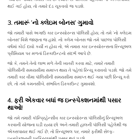
થઈ ગઈ હોય, તો તમારે દંડ ચૂકવવો જ પડશે.
3. તમારૂં ’નો ક્લેઇમ બોનસ’ ગુમાવો
જો તમારી પાસે અગાઉ કાર ઇન્સ્યોરન્સ પૉલિસી હોય, તો તમે ’નો ક્લેઇમ
બોનસ' વિશે જાણતા જ હશો. નો ક્લેમ બોનસ જો તમે પાછલા પોલિસી
વર્ષમાં કોઈ દાવો કર્યો ન હોય તો, એ તમારા કાર ઇન્સ્યોરન્સના રિન્યૂઅલ
પ્રીમિયમ પર મળતાં ડિસ્કાઉન્ટનો સંદર્ભ આપે છે.
જો કે, તમને તેનો લાભ મળે તેની ખાતરી કરવા માટે, તમારે તમારી
પોલિસીની સમયસીમા સમાપ્ત થાય તે પહેલાં રિન્યૂ કરાવવો પડશે. જો તમે
તમારી કાર વીમા પૉલિસીની સમયસીમા સમાપ્ત થઈ ગયા પછી રિન્યૂ કરો
છો, તો તમે કમનસીબે, સંભવિત ડિસ્કાઉન્ટ ગુમાવશો.
4. ફરી એકવાર બધાં જ ઇન્સ્પેક્શનમાંથી પસાર
થાઓ!
જો તમે તમારી કૉમ્પ્રિહેન્સીવ કાર ઇન્સ્યોરન્સ પૉલિસીનું રિન્યૂઅલ
કરવાની યોજના ઘડી રહ્યા છો અને તમારી હાલની પૉલિસી પહેલેથી જ
એક્સપાયર થઈ ગઈ છે, તો રિન્યૂઅલ પર, તમારે ફરીથી સેલ્ફ-
ઇન્સ્પેક્શનની પ્રક્રિયામાંથી પસાર થવું પડશે.