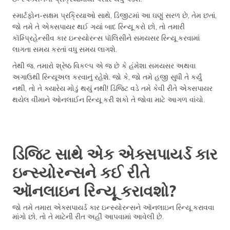
સ્માર્ટફોન-સક્ષમ પ્રક્રિયાઓ સાથે, ડિજીટમાં આ ઘણું સરળ છે, તેમ છતાં,
જો તમે તે એક્સપાયર થઈ ગયાં બાદ રિન્યૂ કરો છો, તો તમારી
કૉમ્પ્રિહેન્સીવ કાર ઇન્સ્યોરન્સ પૉલિસીને સમયસર રિન્યૂ કરવામાં
લાગતા સમય કરતાં વધુ સમય લાગશે.
તેથી જ, તમારો શ્રેષ્ઠ વિકલ્પ એ જ છે કે હંમેશા સમયસર અથવા
અગાઉથી રિન્યૂઅલ કરવાનું રહેશે. જો કે, જો તમે હજી સુધી તે કર્યું
નથી, તો તે ક્યારેય મોડું થયું નથી! ડિજિટ વડે તમે કેવી રીતે એક્સપાયર
થયેલ વીમાને ઓનલાઈન રિન્યૂ કરી શકો તે જોવા માટે આગળ વાંચો.
ડિજિટ સાથે એક એક્સપાયર્ડ કાર
ઇન્સ્યોરન્સને કઈ રીતે
ઑનલાઇન રિન્યૂ કરાવશો?
જો તમે તમારા એક્સપાયર્ડ કાર ઇન્સ્યોરન્સને ઑનલાઇન રિન્યૂ કરાવવા
માંગો છો, તો તે માટેની રીત અહીં આપવામાં આવેલી છે.