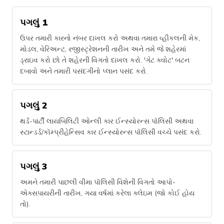
પગલું 1
ઉપર તમારી કારનો નંબર દાખલ કરો અથવા તમારા વ્હીકલની મેક,
મોડલ, વેરિઅન્ટ, રજીસ્ટ્રેશનની તારીખ અને તમે જે શહેરમાં
ડ્રાઇવ કરો છો તે શહેરની વિગતો દાખલ કરો. 'ગેટ ક્વોટ' બટન
દબાવો અને તમારી પસંદગીનો પ્લાન પસંદ કરો.
પગલું 2
થર્ડ-પાર્ટી લાયબિલિટી ઓન્લી કાર ઈન્સ્યોરન્સ પૉલિસી અથવા
સ્ટાન્ડર્ડ/કૉમ્પ્રીહેન્સિવ કાર ઈન્સ્યોરન્સ પૉલિસી વચ્ચે પસંદ કરો.
પગલું 3
અમને તમારી પાછલી વીમા પૉલિસી વિશેની વિગતો આપો-
એક્સપાયરીની તારીખ, ગયા વર્ષમાં કરેલા ક્લેઇમ (જો કોઈ હોય
તો).