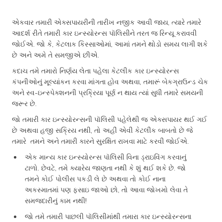
એકવાર તમારી એક્સપાયરીની તારીખ નજીક આવી જાય, ત્યારે તમારે
આદર્શ રીતે તમારી કાર ઇન્સ્યોરન્સ પૉલિસીને તરત જ રિન્યૂ કરાવવી
જોઈએ. જો કે, કેટલાક કિસ્સાઓમાં, આમાં તમને થોડો સમય લાગી શકે
છે અને અમે તે સમજીએ છીએ.
કદાચ તમે તમારો નિર્ણય લેતા પહેલા કેટલીક કાર ઇન્સ્યોરન્સ
કંપનીઓનું મૂલ્યાંકન કરવા માંગતા હોવ અથવા, તમારૂં બેકગ્રાઉન્ડ ચેક
અને સ્વ-ઇન્સ્પેક્શનની પ્રક્રિયા પૂર્ણ ન થાય ત્યાં સુધી તમારે સમયની
જરૂર છે.
જો તમારી કાર ઇન્સ્યોરન્સની પૉલિસી પહેલેથી જ એક્સપાયર થઈ ગઈ
છે અથવા હજી સક્રિય નથી, તો અહીં એવી કેટલીક બાબતો છે જે
તમારે તમને અને તમારી કારને સુરક્ષિત રાખવા માટે કરવી જોઈએ.
એક માન્ય કાર ઇન્સ્યોરન્સ પૉલિસી વિના ડ્રાઇવિંગ કરવાનું
ટાળો. છેવટે, તમે ક્યારેય જાણતા નથી કે શું થઈ શકે છે. જો
તમને કોઈ પોલીસ પકડી લે છે અથવા તો કોઈ નાના
અકસ્માતમાં પણ ફસાઇ જાઓ છો, તો આવા જોખમો લેવા તે
સમજદારીનું કામ નથી!
જો તમે તમારી પાછલી પૉલિસીમાંથી તમારા કાર ઇન્સ્યોરન્સના