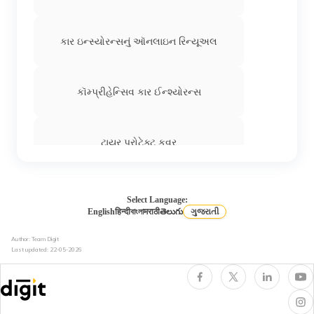
કાર ઇન્સ્યોરન્સનું ઑનલાઇન રિન્યૂઅલ
કૉમ્પ્રીહેન્સિવ કાર ઈન્શ્યોરન્સ
ટાયર પ્રોટેક્ટ કવર
એન્જિન પ્રોટેક્શન કવર
Select Language:
English
हिन्दी
বাংলা
मराठी
తెలుగు
ગુજરાતી
Author: Team Digit
સીએનજી કાર ઇન્સ્યોરન્સ
Last updated:
22-05-2026
કેશલેસ કાર ઈન્સ્યોરન્સ