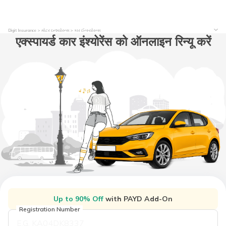
Digit Insurance
મોટર ઇન્શ્યોરન્સ
કાર ઈન્સ્યોરન્સ
एक्स्पायर्ड कार इंश्योरेंस को ऑनलाइन रिन्यू करें
Up to 90% Off
with PAYD Add-On
Registration Number