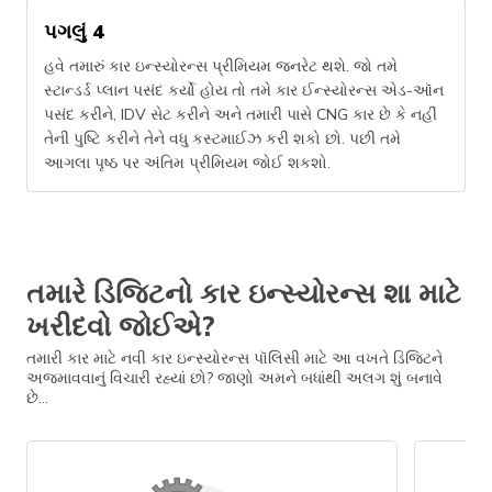
પગલું 4
હવે તમારું કાર ઇન્સ્યોરન્સ પ્રીમિયમ જનરેટ થશે. જો તમે
સ્ટાન્ડર્ડ પ્લાન પસંદ કર્યો હોય તો તમે કાર ઈન્સ્યોરન્સ એડ-ઑન
પસંદ કરીને, IDV સેટ કરીને અને તમારી પાસે CNG કાર છે કે નહીં
તેની પુષ્ટિ કરીને તેને વધુ કસ્ટમાઈઝ કરી શકો છો. પછી તમે
આગલા પૃષ્ઠ પર અંતિમ પ્રીમિયમ જોઈ શકશો.
તમારે ડિજિટનો કાર ઇન્સ્યોરન્સ શા માટે
ખરીદવો જોઈએ?
તમારી કાર માટે નવી કાર ઇન્સ્યોરન્સ પૉલિસી માટે આ વખતે ડિજિટને
અજમાવવાનું વિચારી રહ્યાં છો? જાણો અમને બધાંથી અલગ શું બનાવે
છે...