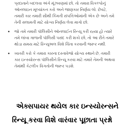
પ્રદાતાને બદલવા અંગે મૂંઝવણમાં છો, તો તમારા વિકલ્પોનું
ઑનલાઇન મૂલ્યાંકન કરો અને જાણકાર નિર્ણય લો. છેવટે,
તમારી કાર તમારી સૌથી કિંમતી સંપત્તિઓમાંની એક છે અને તમે
તેની સલામતી માટે યોગ્ય નિર્ણય લેવા માગો છો.
જો તમે તમારી પૉલિસીને ઑનલાઈન રિન્યૂ કરી રહ્યા હો ત્યારે
તમે લાંબા ગાળાની પૉલિસી પસંદ કરી શકો છો, તો આ રીતે તમારે
થોડા સમય માટે રિન્યૂઅલ વિશે ચિંતા કરવાની જરૂર નથી.
ખાતરી કરો કે તમારા કારના દસ્તાવેજો યોગ્ય સ્થાને છે, તમારી
કાર ઇન્સ્યોરન્સ પૉલિસીને રિન્યૂ કરવા માટે તમારે તેમની અથવા
તેમાંથી કેટલીક વિગતોની જરૂર પડશે.
એક્સપાયર થયેલ કાર ઇન્સ્યોરન્સને
રિન્યૂ કરવા વિશે વારંવાર પૂછાતા પ્રશ્નો