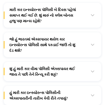
મારી કાર ઇન્સ્યોરન્સ પૉલિસી બે દિવસ પહેલાં
સમાપ્ત થઈ ગઈ છે. શું મારું નો ક્લેમ બોનસ
હજુ પણ માન્ય રહેશે?
ના. કમનસીબે, તમારા નો ક્લેમ બોનસનો લાભ મેળવવા માટે, તમારે
તમારી પૉલિસીની એક્સપાયરીની તારીખ પહેલાં રિન્યૂ કરાવવું
જોઈએ.
જો હું ભારતમાં એક્સપાયર થયેલ કાર
ઇન્સ્યોરન્સ પોલિસી સાથે પકડાઈ જાઉં તો શું
દંડ થશે?
એક્સપાયર થયેલ કાર ઇન્સ્યોરન્સ પૉલિસી સાથે ડ્રાઇવિંગ કરવું
એ કાર ઇન્સ્યોરન્સ પૉલિસી વિના ડ્રાઇવિંગ જેવું જ છે. ભારતમાં,
આનાથી રૂ. 1,000 થી રૂ. 2,000 સુધીનો દંડ ભરવો પડી શકે છે.
ટ્રાફિકના દંડ અને દંડની સંપૂર્ણ સૂચિ અહીં તપાસો.
શું હું મારી કાર વીમા પૉલિસી એક્સપાયર થઈ
જાય તે પછી તેને રિન્યૂ કરી શકું?
હા તમે કરી શકો છો. જો કે, જો તમારી એક્સપાયરી ડેટને એક
મહિનાથી વધુ સમય થઈ ગયો હોય તો તમારી પૉલિસી સંપૂર્ણપણે
લેપ્સ થઈ ગઈ છે પરંતુ તમે હજુ પણ તમારી કાર ઈન્સ્યોરન્સ
પૉલિસીને ઓનલાઈન ખરીદી શકો છો.
હું મારી કાર ઇન્સ્યોરન્સ પોલિસીની
એક્સપાયરીની તારીખ કેવી રીતે તપાસું?
જો તમે ડિજિટ સાથે તમારી કારની ઇન્સ્યોરન્સ પૉલિસી ખરીદી