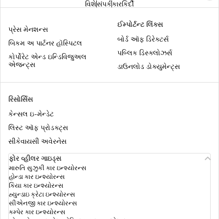
વિશે
સંપર્ક
કારકિર્દી
IDV કેલ્ક્યુલેટર
ઈમ્પોર્ટન્ટ લિંક્સ
પ્રેસ મેનશન્સ
બોર્ડ ઑફ ડિરેક્ટર્સ
બિકમ અ પાર્ટનર હૉસ્પિટલ
પબ્લિક ડિસ્ક્લોઝર્સ
ઇલેક્ટ્રિક કાર ઈન્સુરન્સ
કોર્પોરેટ એન્ડ ઇન્ડિવિજુઅલ
એજન્ટ્સ
ડાઉનલોડ ડોક્યુમેન્ટ્સ
કાર ઇન્શ્યુરન્સમાં વોલન્ટેરી કપાતપાત્ર
રિસોર્સિસ
કેન્સલ ઇ-મેન્ડેટ
કાર ઇન્સ્યોરન્સમાં આવરી લેવામાં આવતી
લિસ્ટ ઑફ પ્રોડક્ટ્સ
વસ્તુઓ, જે તમે ક્યારેય નહિ જાણતા હોવ
સીકેવાયસી અવેરનેસ
ફોર વ્હીલર ગાઇડ્સ
થર્ડ પાર્ટી કાર ઇન્શ્યોરન્સ
મારુતિ સુઝુકી કાર ઇન્શ્યોરન્સ
હોન્ડા કાર ઇન્શ્યોરન્સ
કિયા કાર ઇન્શ્યોરન્સ
હ્યુન્ડાઇ ક્રેટા ઇન્શ્યોરન્સ
કાર ઈન્શ્યોરન્સમાં નો ક્લેઇમ બોનસ
સીએનજી કાર ઇન્શ્યોરન્સ
કમ્પેર કાર ઇન્શ્યોરન્સ