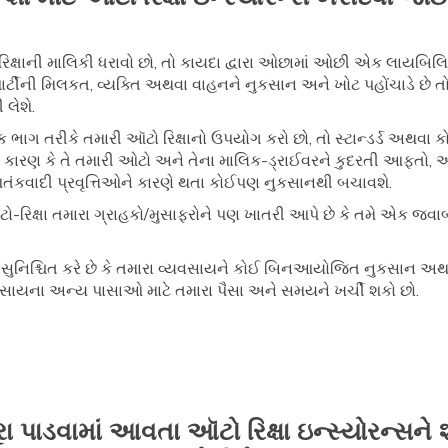
િક્ષાની માલિકી ધરાવો છો, તો કાયદા દ્વારા ઓછામાં ઓછી એક લાયબિ
ડ-પાર્ટીની મિલકત, વ્યક્તિ અથવા વાહનને નુકસાન અને ખોટ પહોંચાડે છ
લેશે.
ભાગ તરીકે તમારી ઑટો રિક્ષાનો ઉપયોગ કરો છો, તો સ્ટાન્ડર્ડ અથવા કોમ
કારણ કે તે તમારી ઓટો અને તેના માલિક-ડ્રાઈવરને કુદરતી આફતો, અ
આતંકવાદી પ્રવૃત્તિઓને કારણે થતા કોઈપણ નુકસાનથી બચાવશે.
ો-રિક્ષા તમારા ગ્રાહકો/મુસાફરોને પણ ખાતરી આપે છે કે તમે એક જવા
 એ સુનિશ્ચિત કરે છે કે તમારા વ્યવસાયને કોઈ બિનઆયોજિત નુકસાન 
વ્યવસાયના અન્ય પાસાઓ માટે તમારા પૈસા અને સમયને ખર્ચી શકો છો.
ૂરા પાડવામાં આવતા ઑટો રિક્ષા ઇન્સ્યોરન્સને