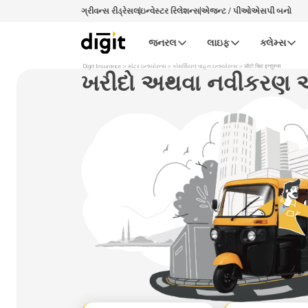
ગ્રીવન્સ રીડ્રેસલ
ઇન્વેસ્ટર રિલેશન્સ
એજન્ટ / પીઓએસપી બનો
જનરલ
લાઇફ
ક્લેમ્સ
Digit Insurance
મોટર ઇન્શ્યોરન્સ
કોમર્શિયલ વાહન ઇન્શ્યોરન્સ
ऑटो रिक्षा इन्शुरन्स
ખરીદો અથવા નવીકરણ ઑટો