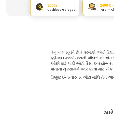
2000+
2400 Cr
Cashless Garages
Paid-in C
તેનું નામ સૂચવે છે તે પ્રમાણે, ઑટો ર
વ્હીકલ ઇન્સ્યોરન્સની પૉલિસીનો એક પ
ઓછો થર્ડ-પાર્ટી ઓટો રિક્ષા ઇન્સ્ય
પોતાના નુકસાનને કવર કરવા માટે એક કોમ
ડિજીટ ઈન્સ્યોરન્સ ઑટો માલિકોને આવી
માર