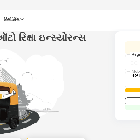
રિસોર્સિસ
 રિક્ષા ઇન્સ્યોરન્સ
Regi
Mob
+9