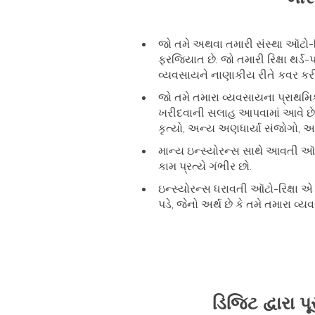
જો તમે અથવા તમારી સંસ્થા ઑટો-ર
ફરજિયાત છે. જો તમારી રિક્ષા થર્
વ્યવસાયને નાણાકીય રીતે કવર કરી 
જો તમે તમારા વ્યવસાયના પ્રાથમિક 
ખરીદવાની સલાહ આપવામાં આવે છે 
કૃત્યો, અન્ય અણધાર્યા સંજોગો, 
માન્ય ઇન્સ્યોરન્સ સાથે આવતી ઑટ
કામ પ્રત્યે ગંભીર છો.
ઇન્સ્યોરન્સ ધરાવતી ઑટો-રિક્ષા
પડે, જેનો અર્થ છે કે તમે તમારા 
ડિજિટ દ્વારા પ