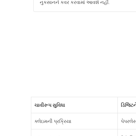
નુકસાનને કવર કરવામાં આવશે નહીં.
ચાવીરૂપ સુવિધા
ડિજિટન
ક્લેઇમની પ્રક્રિયા
પેપરલેસ