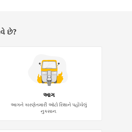
વે છે?
આગ
આગને કારણેતમારી ઑટો રિક્ષાને પહોંચેલું
નુકસાન.