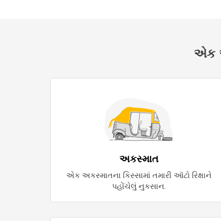
એક ઑટ
અકસ્માત
એક અકસ્માતના કિસ્સામાં તમારી ઑટો રિક્ષાને
પહોંચેલું નુકસાન.