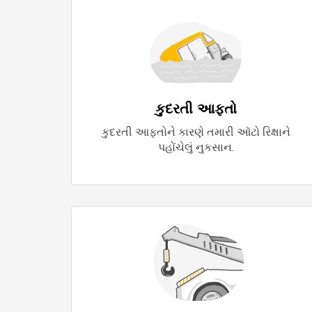
કુદરતી આફતો
કુદરતી આફતોને કારણે તમારી ઑટો રિક્ષાને
પહોંચેલું નુકસાન.