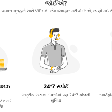
જોઈએ?
 અમારા ગ્રાહકો સાથે VIPs ની જેમ વ્યવહાર કરીએ છીએ, જાણો કઈ ર
ટમાઇઝ
24*7 સપોર્ટ
રાષ્ટ્રીય રજાના દિવસોમાં પણ 24*7 કૉલની
સ્માર્ટ
સુવિધા
DV તમારી
ો!