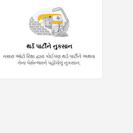
થર્ડ પાર્ટીને નુકસાન
તમારા ઑટો રિક્ષા દ્વારા કોઈપણ થર્ડ પાર્ટીને અથવા
તેના પેસેન્જરને પહોંચેલું નુકસાન.