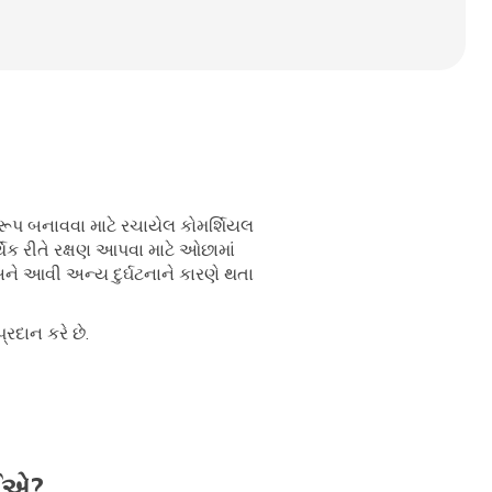
અનુરૂપ બનાવવા માટે રચાયેલ કોમર્શિયલ
િક રીતે રક્ષણ આપવા માટે ઓછામાં
ને આવી અન્ય દુર્ઘટનાને કારણે થતા
રદાન કરે છે.
ોઈએ?