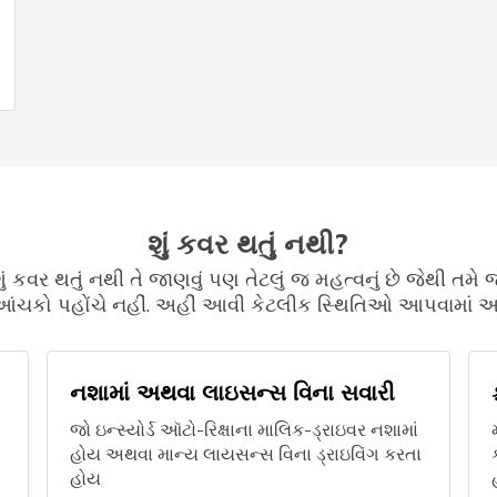
શું કવર થતું નથી?
શું કવર થતું નથી તે જાણવું પણ તેટલું જ મહત્વનું છે જેથી તમે 
ંચકો પહોંચે નહીં. અહીં આવી કેટલીક સ્થિતિઓ આપવામાં આ
નશામાં અથવા લાઇસન્સ વિના સવારી
જો ઇન્સ્યોર્ડ ઑટો-રિક્ષાના માલિક-ડ્રાઇવર નશામાં
હોય અથવા માન્ય લાયસન્સ વિના ડ્રાઇવિંગ કરતા
હોય