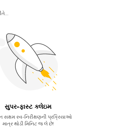
ીતે…
સુપર-ફાસ્ટ ક્લેઇમ
ફોન સક્ષમ સ્વ-નિરીક્ષણની પ્રક્રિયાઓ
માત્ર થોડી મિનિટ જ લે છે!