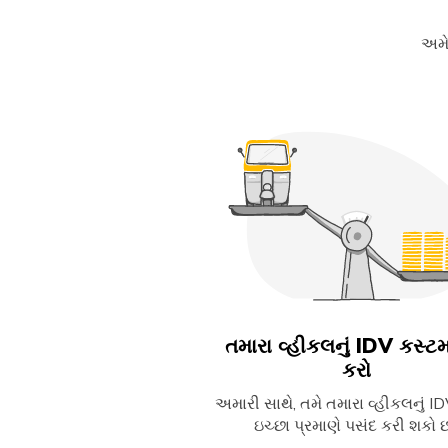
અમે
તમારા વ્હીકલનું IDV કસ્
કરો
અમારી સાથે, તમે તમારા વ્હીકલનું I
ઇચ્છા પ્રમાણે પસંદ કરી શકો છ