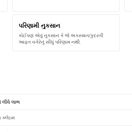
પરિણામી નુકસાન
કોઈપણ એવું નુકસાન કે જે અકસ્માત/કુદરતી
આફત વગેરેનું સીધું પરિણામ નથી.
ે લીધે લાભ
 ક્લેઇમ