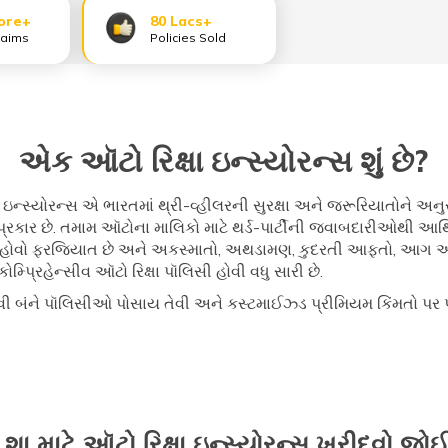
ore+
80 Lacs+
laims
Policies Sold
એક ઑટો રિક્ષા ઇન્સ્યોરન્સ શું છે?
િક્ષા ઇન્સ્યોરન્સ એ ભારતમાં થ્રી-વ્હીલરની સુરક્ષા અને જરૂરિયાતોને 
્રકાર છે. તમામ ઑટોના માલિકો માટે થર્ડ-પાર્ટીની જવાબદારીઓથી આર્થ
ોરન્સ હોવો ફરજિયાત છે અને અકસ્માતો, અથડામણ, કુદરતી આફતો, આગ અ
્પ્રિહેન્સીવ ઑટો રિક્ષા પૉલિસી હોવી વધુ સારી છે.
 બંને પૉલિસીઓ પોસાય તેવી અને કસ્ટમાઈઝ્ડ પ્રીમિયમ કિંમતો પર પ્
ે શા માટે ઑટો રિક્ષા ઇન્સ્યોરન્સ ખરીદવો જ