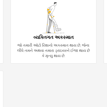
વ્યક્તિગત અકસ્માત
જો તમારી ઑટો રિક્ષાનો અકસ્માત થાય છે, જેના
લીધે તમને અથવા તમારા ડ્રાઇવરને ઈજા થાય છે
કે મૃત્યુ થાય છે.