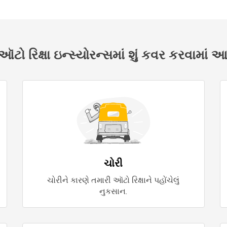
ો રિક્ષા ઇન્સ્યોરન્સમાં શું કવર કરવામાં આ
ચોરી
ચોરીને કારણે તમારી ઑટો રિક્ષાને પહોંચેલું
નુકસાન.