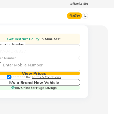
ડાઉનલોડ એપ
લોગિન
ડિજિટ જનરલ
Get Instant Policy
in Minutes*
stration Number
70260 61234
ile Number
1
hello@godigit.com
View Prices
I agree to the
Terms & Conditions
It's a Brand New Vehicle
Buy Online for Huge Savings