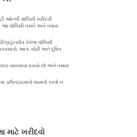
લિટી ઓન્લી પૉલિસી ખરીદવી
ે તો આ પૉલિસી તમને અને તમારા
્પ્રિહેન્સીવ પેકેજ પૉલિસી
કસ્માતો, આગ, ચોરી અને દૂષિત
બદાર વ્યવસાય ધરાવો છો અને તમારા
અથવા ડાઉનટાઇમનો સામનો કરવો ન
 શા માટે ખરીદવો