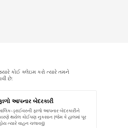
જ્યારે કોઈ ક્લેઇમ કરો ત્યારે તમને
વી છે:
ફાળો આપનાર બેદરકારી
માલિક-ડ્રાઈવરની ફાળો આપનાર બેદરકારીને
કારણે થયેલ કોઈપણ નુકસાન (જેમ કે હાલમાં પૂર
હોય ત્યારે વાહન ચલાવવું)