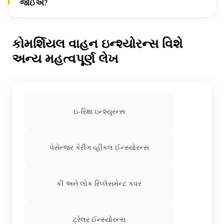
જોઈએ?
અમને તરત જ 1800-258-5956 પર કૉલ કરો અથવા
hello@godigit.com પર અમને ઇમેઇલ કરો.
કોમર્શિયલ વાહન ઇન્શ્યોરન્સ વિશે
અન્ય મહત્વપૂર્ણ લેખ
ઇ-રિક્ષા ઇન્શ્યુરન્સ
પેસેન્જર કેરીંગ વ્હીકલ ઈન્સ્યોરન્સ
કી અને લોક રિપ્લેસમેન્ટ કવર
ટ્રેલર ઈન્સ્યોરન્સ