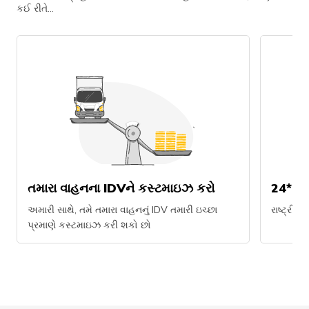
કઈ રીતે…
તમારા વાહનના IDVને કસ્ટમાઇઝ કરો
24*7 
અમારી સાથે, તમે તમારા વાહનનું IDV તમારી ઇચ્છા
રાષ્ટ્રી
પ્રમાણે કસ્ટમાઇઝ કરી શકો છો