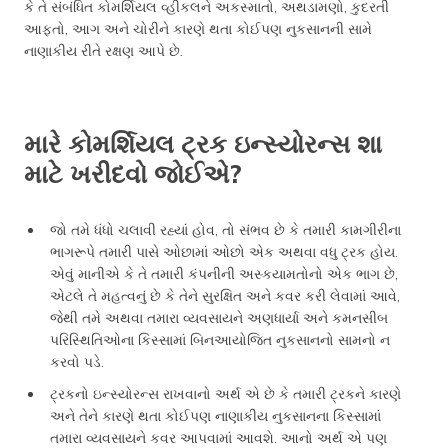
કે તે સંબંધિત કોમર્શિયલ વ્હીકલને અકસ્માતો, અથડામણો, કુદરતી
આફતો, આગ અને ચોરીને કારણે થતા કોઈપણ નુકસાનની સામે
નાણાકીય રીતે રક્ષણ આપે છે.
મારે કોમર્શિયલ ટ્રક ઇન્સ્યોરન્સ શા
માટે ખરીદવો જોઈએ?
જો તમે ધંધો ચલાવી રહ્યાં હોવ, તો સંભવ છે કે તમારી કામગીરીના
ભાગરૂપે તમારી પાસે ઓછામાં ઓછો એક અથવા વધુ ટ્રક હોય.
એવું માનીએ કે તે તમારી કંપનીની અસ્કયામતોનો એક ભાગ છે,
એટલે તે મહત્વનું છે કે તેને સુરક્ષિત અને કવર કરી લેવામાં આવે,
જેથી તમે અથવા તમારા વ્યવસાયને અણધાર્યા અને કમનસીબ
પરિસ્થિતિઓના કિસ્સામાં બિનઆયોજિત નુકસાનનો સામનો ન
કરવો પડે.
ટ્રકનો ઇન્સ્યોરન્સ રાખવાનો અર્થ એ છે કે તમારી ટ્રકને કારણે
અને તેને કારણે થતા કોઈપણ નાણાકીય નુકસાનના કિસ્સામાં
તમારા વ્યવસાયને કવર આપવામાં આવશે. આનો અર્થ એ પણ