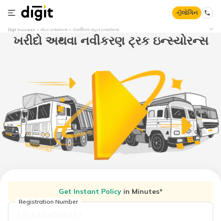
લોગિન
Digit Insurance
મોટર ઇન્શ્યોરન્સ
કોમર્શિયલ વાહન ઇન્શ્યોરન્સ
ખરીદો અથવા નવીકરણ ટ્રક ઇન્સ્યોરન્સ
Get Instant Policy
in Minutes*
Registration Number