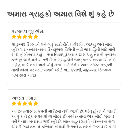
અમારા ગ્રાહકો અમારા વિશે શું કહે છે
પ્રજ્વલ જી.એસ.
મોહમ્મદ રિઝવાને મને બહુ સારી રીતે માર્ગદર્શન આપ્યું અને મારા
વ્હીકલ ઇન્સ્યોરન્સના રિન્યૂઅલ વિશેની બધી જ માહિતી માટે મારી
સાથે ફોલોઅપ કર્યું…. તેના નિષ્ઠાપૂર્વકના કાર્ય માટે હું તેમની પ્રશંસા
કરૂં છું અને મને ખાતરી છે કે ગ્રાહકોને જાણકાર બનાવવા એ કોઈ
સહેલું કાર્ય નથી અને એવું કરવા માટે તેને ખરેખર ડિજિટ તરફથી
તાળીઓનો ગડગડાટ મળવો જોઈએ… ફરીથી, મોહમ્મદ રિઝવાન
ખૂબ સારો ભાવ:)
અજય મિશ્રા
આ ઇન્સ્યોરન્સ કંપની માર્કેટમાં નવી આવી છે. પરંતુ હું તમને ખાતરી
આપું કે તે ટૂંક સમયમાં જ મોટર ઈન્સ્યોરન્સમાં એક મોટી બ્રાન્ડ
તરીકે નામ બનાવવા જઈ રહી છે. મારું વાહન 25મી નવેમ્બરના રોજ
ચોરાઈ ગયું હતું. મેં ફરિયાદ નોંધાવી છે અને હું તમને જણાવું છું કે ગો