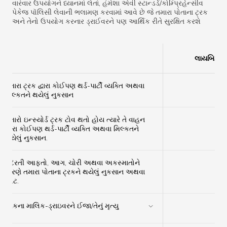
વારંવાર ઉપયોગને ધ્યાનમાં લેતાં, હંમેશા એવી સ્ટાન્ડર્ડ/કોમ્પ્રિહેન્સીવ
પેકેજ પૉલિસી લેવાની ભલામણ કરવામાં આવે છે જે તમારા પોતાના ટ્રક
અને તેનો ઉપયોગ કરનાર ડ્રાઈવરને પણ આર્થિક રીતે સુરક્ષિત કરશે
લાયબિલિટ
તમારા ટ્રક દ્વારા કોઈપણ થર્ડ-પાર્ટી વ્યક્તિ અથવા
✔
મિલ્કતને થયેલું નુકસાન
તમારો ઇન્સ્યોર્ડ ટ્રક ટોવ થતો હોય ત્યારે તે વાહન
દ્વારા કોઈપણ થર્ડ-પાર્ટી વ્યક્તિ અથવા મિલ્કતને
✔
થયેલું નુકસાન.
કુદરતી આફતો, આગ, ચોરી અથવા અકસ્માતોને
×
કારણે તમારા પોતાના ટ્રકને થયેલું નુકસાન અથવા
ખોટ.
ટ્રકના માલિક-ડ્રાઇવરને ઈજા/તેનું મૃત્યુ
✔