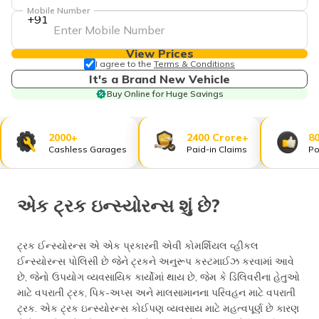
Mobile Number
+91
View Prices
I agree to the
Terms & Conditions
It's a Brand New Vehicle
Buy Online for Huge Savings
2000+
2400 Crore+
8
Cashless Garages
Paid-in Claims
Po
એક ટ્રક ઇન્સ્યોરન્સ શું છે?
ટ્રક ઈન્સ્યોરન્સ એ એક પ્રકારની એવી કોમર્શિયલ વ્હીકલ
ઈન્સ્યોરન્સ પોલિસી છે જેને ટ્રકને અનુરૂપ કસ્ટમાઈઝ કરવામાં આવે
છે, જેનો ઉપયોગ વ્યવસાયિક કાર્યોમાં થાય છે, જેમ કે ડિલિવરીના હેતુઓ
માટે વપરાતી ટ્રક, પિક-અપ્સ અને માલસામાનના પરિવહન માટે વપરાતી
ટ્રક. એક ટ્રક ઇન્સ્યોરન્સ કોઈપણ વ્યવસાય માટે મહત્વપૂર્ણ છે કારણ