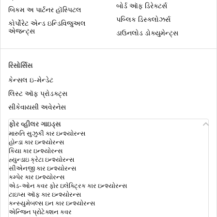
બોર્ડ ઑફ ડિરેક્ટર્સ
બિકમ અ પાર્ટનર હૉસ્પિટલ
પબ્લિક ડિસ્ક્લોઝર્સ
તૃતીય-પક્ષ વાણિજ્યિક વાહન વીમો
કોર્પોરેટ એન્ડ ઇન્ડિવિજુઅલ
એજન્ટ્સ
ડાઉનલોડ ડોક્યુમેન્ટ્સ
માલ વાહક વાહનનો ઇન્સ્યોરન્સ
રિસોર્સિસ
કેન્સલ ઇ-મેન્ડેટ
બસ ઇન્સ્યોરન્સ
લિસ્ટ ઑફ પ્રોડક્ટ્સ
સીકેવાયસી અવેરનેસ
ફોર વ્હીલર ગાઇડ્સ
હેવી વ્હીકલ ઈન્સ્યોરન્સ
મારુતિ સુઝુકી કાર ઇન્શ્યોરન્સ
હોન્ડા કાર ઇન્શ્યોરન્સ
કિયા કાર ઇન્શ્યોરન્સ
હ્યુન્ડાઇ ક્રેટા ઇન્શ્યોરન્સ
JCB ઈન્સ્યોરન્સ
સીએનજી કાર ઇન્શ્યોરન્સ
કમ્પેર કાર ઇન્શ્યોરન્સ
એડ-ઓન કવર ફોર ઇલેક્ટ્રિક કાર ઇન્શ્યોરન્સ
ટાઇપ્સ ઑફ કાર ઇન્શ્યોરન્સ
ઇન્વોઇસ કવર પર પાછા ફરો
કન્સ્યુમેબલ્સ ઇન કાર ઇન્શ્યોરન્સ
એન્જિન પ્રોટેક્શન કવર