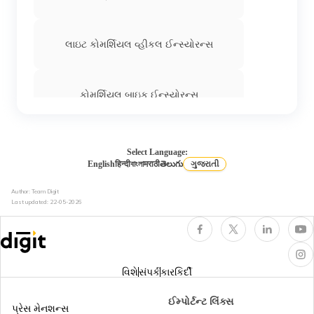
લાઇટ કોમર્શિયલ વ્હીકલ ઈન્સ્યોરન્સ
કોમર્શિયલ બાઇક ઈન્સ્યોરન્સ
એક્સકેવેટર ઈન્સ્યોરન્સ
Select Language:
English
हिन्दी
বাংলা
मराठी
తెలుగు
ગુજરાતી
Author: Team Digit
ટ્રક ઇન્સ્યોરન્સ
Last updated:
22-05-2026
ટ્રેક્ટર ઈન્સ્યોરન્સ
વિશે
સંપર્ક
કારકિર્દી
કોમર્શિયલ વેન ઇન્સ્યોરન્સ
ઈમ્પોર્ટન્ટ લિંક્સ
પ્રેસ મેનશન્સ