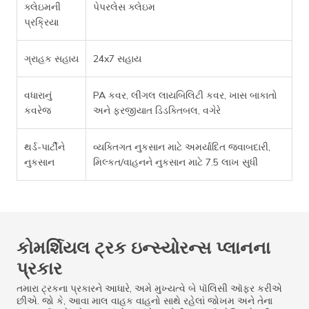
ક્લેઇમની
પેપરલેસ ક્લેઇમ
પ્રક્રિયા
ગ્રાહક સહાય
24x7 સહાય
વધારાનું
PA કવર, લીગલ લાયબિલિટી કવર, ખાસ બાકાતો
કવરેજ
અને ફરજીયાત ડિડક્તિબલ, વગેરે
થર્ડ-પાર્ટીને
વ્યક્તિગત નુકસાન માટે અમર્યાદિત જવાબદારી,
નુકસાન
મિલ્કત/વાહનને નુકસાન માટે 7.5 લાખ સુધી
કોમર્શિયલ ટ્રક ઇન્સ્યોરન્સ પ્લાનના
પ્રકાર
તમારા ટ્રકના પ્રકારને આધારે, અમે મુખ્યત્વે બે પૉલિસી ઑફર કરીએ
છીએ. જો કે, આવા માલ વાહક વાહનો સાથે રહેલાં જોખમ અને તેના