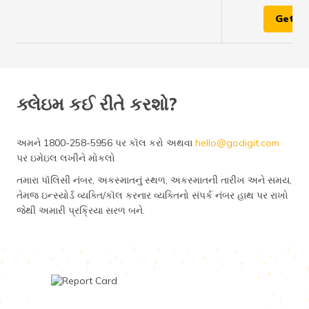
Get Q
ક્લેઇમ કઈ રીતે કરશો?
અમને 1800-258-5956 પર કૉલ કરો અથવા
hello@godigit.com
પર ઇમેઇલ લખીને મોકલો
તમારા પૉલિસી નંબર, અકસ્માતનું સ્થળ, અકસ્માતની તારીખ અને સમય,
તેમજ ઇન્સ્યોર્ડ વ્યક્તિ/કૉલ કરનાર વ્યક્તિનો સંપર્ક નંબર હાથ પર રાખો
જેથી અમારી પ્રક્રિયા સરળ બને.