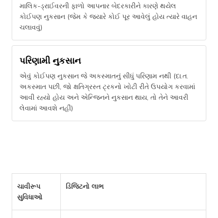
માલિક-ડ્રાઈવરની ફાળો આપનાર બેદરકારીને કારણે થયેલ
કોઈપણ નુકસાન (જેમ કે જ્યારે કોઈ પૂર આવેલું હોય ત્યારે વાહન
ચલાવવું)
પરિણામી નુકસાન
એવું કોઈપણ નુકસાન જે અકસ્માતનું સીધું પરિણામ નથી (દા.ત.
અકસ્માત પછી, જો ક્ષતિગ્રસ્ત ટ્રકનો ખોટી રીતે ઉપયોગ કરવામાં
આવી રહ્યો હોય અને એન્જિનને નુકસાન થાય, તો તેને આવરી
લેવામાં આવશે નહીં)
ચાવીરૂપ
ડિજિટનો લાભ
સુવિધાઓ