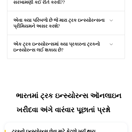
સરખામણી કઈ રીતે કરવી??
એવા ક્યા પરિબળો છે જે મારા ટ્રક ઇન્સ્યોરન્સના
પ્રીમિયમને અસર કરશે?
એક ટ્રક ઇન્સ્યોરન્સમાં ક્યા પ્રકારના ટ્રકનો
ઇન્સ્યોરન્સ લઈ શકાય છે?
ભારતમાં ટ્રક ઇન્સ્યોરન્સ ઑનલાઇન
ખરીદવા અંગે વારંવાર પૂછાતાં પ્રશ્નો
ટ્રકનો ઇન્સ્યોરન્સ લેવા માટે કેટલો ખર્ચ થાય