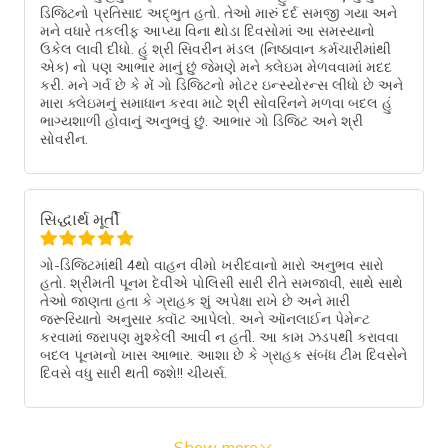
ડિજિટનો પ્રતિસાદ અદ્ભુત હતો. તેઓ મારું દર્દ સમજી ગયા અને
મને વધારે તકલીફ આપ્યા વિના થોડા દિવસોમાં આ સમસ્યાનો
ઉકેલ લાવી દીધો. હું શ્રી સિવરીન મંડલ (નિષ્ઠાવાન કર્મચારીમાંથી
એક) નો પણ આભાર માનું છું જેમણે મને ક્લેઇમ મેળવવામાં મદદ
કરી. મને ગર્વ છે કે મેં ગો ડિજિટનો મોટર ઇન્સ્યોરન્સ લીધો છે અને
મારા ક્લેઇમનું સમાધાન કરવા માટે શ્રી સોવરિનને મળવા બદલ હું
ભાગ્યશાળી હોવાનું અનુભવું છું. આભાર ગો ડિજિટ અને શ્રી
સોવરીન.
સિદ્ધાર્થ મૂર્તી
ગો-ડિજિટમાંથી 4થો વાહન વીમો ખરીદવાનો મારો અનુભવ સારો
હતો. શ્રીમતી પૂનમ દેવીએ પોલિસી સારી રીતે સમજાવી, સાથે સાથે
તેઓ જાણતા હતા કે ગ્રાહક શું અપેક્ષા રાખે છે અને મારી
જરૂરિયાતો અનુસાર ક્વૉટ આપેલો. અને ઑનલાઈન પેમેન્ટ
કરવામાં જરાપણ મુશ્કેલી આવી ન હતી. આ કામ ઝડપથી કરાવવા
બદલ પૂનમનો ખાસ આભાર. આશા છે કે ગ્રાહક સંબંધ ટીમ દિવસેને
દિવસે વધુ સારી થતી જશે!! ચીયર્સ.
Show more