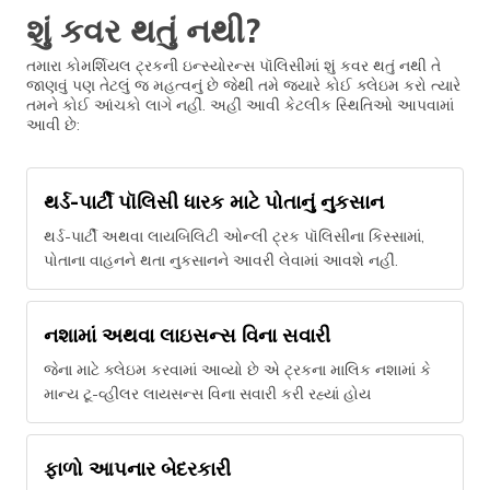
શું કવર થતું નથી?
તમારા કોમર્શિયલ ટ્રકની ઇન્સ્યોરન્સ પૉલિસીમાં શું કવર થતું નથી તે
જાણવું પણ તેટલું જ મહત્વનું છે જેથી તમે જ્યારે કોઈ ક્લેઇમ કરો ત્યારે
તમને કોઈ આંચકો લાગે નહીં. અહીં આવી કેટલીક સ્થિતિઓ આપવામાં
આવી છે:
થર્ડ-પાર્ટી પૉલિસી ધારક માટે પોતાનું નુકસાન
થર્ડ-પાર્ટી અથવા લાયબિલિટી ઓન્લી ટ્રક પૉલિસીના કિસ્સામાં,
પોતાના વાહનને થતા નુકસાનને આવરી લેવામાં આવશે નહીં.
નશામાં અથવા લાઇસન્સ વિના સવારી
જેના માટે ક્લેઇમ કરવામાં આવ્યો છે એ ટ્રકના માલિક નશામાં કે
માન્ય ટૂ-વ્હીલર લાયસન્સ વિના સવારી કરી રહ્યાં હોય
ફાળો આપનાર બેદરકારી