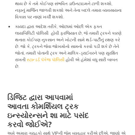
થાય છે કે તમે કોઈપણ સંભવિત ડાઉનટાઇમને ટાળી શકશો,
નફાનું માર્જિન જાળવી શકશો અને તેના બદલે તમારા વ્યવસાયના
વિકાસ પર નાણાં ખર્ચી શકશો.
કાયદા દ્વારા આદેશ તરીકે, ઓછામાં ઓછી એક ફક્ત
લાયબિલિટી પૉલિસી હોવી ફરજિયાત છે, જે તમારી ટ્રકને કારણે
થનારા કોઈપણ નુકસાન અને ખોટની સામે થર્ડ-પાર્ટીનું રક્ષણ કરે
છે. જો કે, ટ્રકને જેવા જોખમોનો સામનો કરવો પડી શકે છે તેને
જોતાં, તમારી પોતાની ટ્રક અને માલિક-ડ્રાઈવરને પણ સુરક્ષિત
રાખતી
સ્ટાન્ડર્ડ પૅકેજ પૉલિસી
હોવી એ હંમેશાં વધુ સારી બાબત
છે.
ડિજિટ દ્વારા આપવામાં
આવતા કોમર્શિયલ ટ્રક
ઇન્સ્યોરન્સને શા માટે પસંદ
કરવો જોઈએ?
અમે અમારા ગ્રાહકો સાથે VIPની જેમ વ્યવહાર કરીએ છીએ, જાણો એ