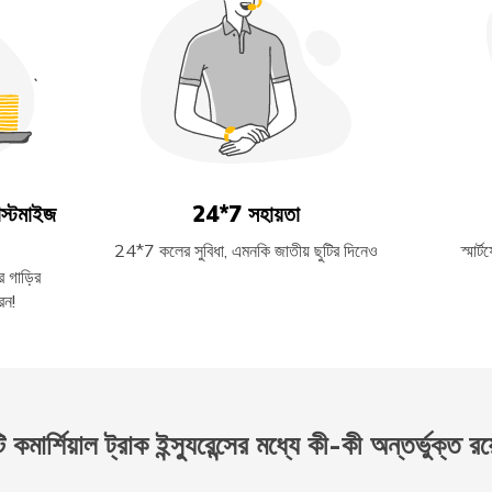
স্টমাইজ
24*7 সহায়তা
24*7 কলের সুবিধা, এমনকি জাতীয় ছুটির দিনেও
স্মার
 গাড়ির
েন!
কমার্শিয়াল ট্রাক ইন্স্যুরেন্সের মধ্যে কী-কী অন্তর্ভুক্ত র