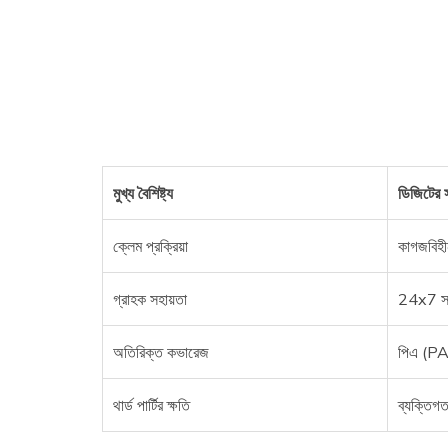
মুখ্য বৈশিষ্ট্য
ডিজিটের স
ক্লেম প্রক্রিয়া
কাগজবিহী
গ্রাহক সহায়তা
24x7 স
অতিরিক্ত কভারেজ
পিএ (PA) 
থার্ড পার্টির ক্ষতি
ব্যক্তিগত