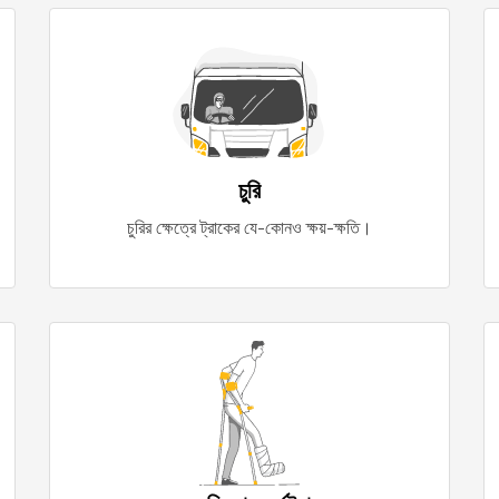
চুরি
চুরির ক্ষেত্রে ট্রাকের যে-কোনও ক্ষয়-ক্ষতি।