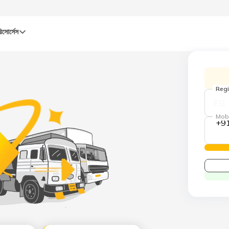
িসোর্সেস
Regi
Mob
+9