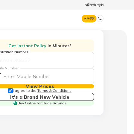
ডাউনলোড অ্যাপ
লগইন
ডিজিট জেনারেল
Get Instant Policy
in Minutes*
stration Number
70260 61234
ile Number
1
hello@godigit.com
View Prices
I agree to the
Terms & Conditions
It's a Brand New Vehicle
Buy Online for Huge Savings