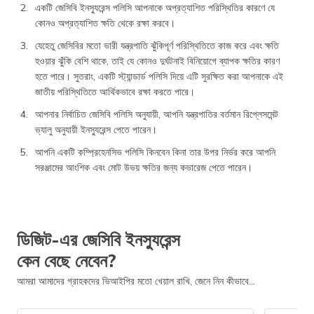
একটি জেসিবি ইনস্যুরেন্স পলিসি আপনাকে অপ্রত্যাশিত পরিস্থিতির কারণে যে
কোনও অপ্রত্যাশিত ক্ষতি থেকে রক্ষা করবে।
যেহেতু জেসিবির মতো ভারী যন্ত্রপাতি ঝুঁকিপূর্ণ পরিস্থিতিতে কাজ করে এবং ক্ষতি
হওয়ার ঝুঁকি বেশি থাকে, তাই যে কোনও দুর্ঘটনাই বিনিয়োগে ব্যাপক ক্ষতির কারণ
হতে পারে। সুতরাং, একটি স্ট্যান্ডার্ড পলিসি দিয়ে এটি সুরক্ষিত করা আপনাকে এই
জাতীয় পরিস্থিতিতে আর্থিকভাবে রক্ষা করতে পারে।
আপনার নির্বাচিত জেসিবি পলিসি অনুযায়ী, আপনি যন্ত্রপাতির বর্তমান রিপ্লেসমেন্ট
ভ্যালু অনুযায়ী ইনস্যুরেন্স পেতে পারেন।
আপনি একটি কম্প্রিহেনসিভ পলিসি কিনবেন কিনা তার উপর নির্ভর করে আপনি
সরঞ্জামের আংশিক এবং মোট উভয় ক্ষতির জন্য কভারেজ পেতে পারেন।
ডিজিট-এর জেসিবি ইনস্যুরেন্স
কেন বেছে নেবেন?
আমরা আমাদের গ্রাহকদের ভিআইপির মতো খেয়াল রাখি, জেনে নিন কীভাবে...