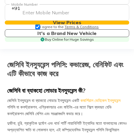
Mobile Number
+91
View Prices
I agree to the
Terms & Conditions
It's a Brand New Vehicle
Buy Online for Huge Savings
জেসিবি ইনস্যুরেন্স পলিসি: কভারেজ, বেনিফিট এবং
এটি কীভাবে কাজ করে
জেসিবি বা ব্যাকহো লোডার ইনস্যুরেন্স কী?
জেসিবি ইনস্যুরেন্স বা ব্যাকহো লোডার ইনস্যুরেন্স একটি
কমার্শিয়াল ভেহিকেল ইনস্যুরেন্স
পলিসি যা কনস্ট্রাকশন, এগ্রিকালচার এবং মাইনিং-এর মতো শিল্পে ব্যবহৃত হেভি
কনস্ট্রাকশন জেসিবি মেশিন এবং সরঞ্জামগুলি কভার করে।
দুর্ঘটনা, চুরি, প্রাকৃতিক দুর্যোগ এবং থার্ড পার্টি লায়াবিলিটি ইত্যাদির মতো যানবাহনের কোনও
অপ্রত্যাশিত ক্ষতি বা লোকসান হলে, এই কম্প্রিহেনসিভ ইনস্যুরেন্স পলিসি ফিনান্সিয়াল