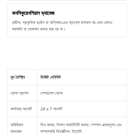
কনসিকুয়েনশিয়াল ড্যামেজ
দুর্ঘটনা, প্রাকৃতিক দুর্যোগ বা অগ্নিকাণ্ডের প্রত্যক্ষ ফলাফল নয় এমন কোনও
ক্ষয়ক্ষতি বা লোকসান কভার করা হয় না।
মূল বৈশিষ্ট্য
ডিজিট বেনিফিট
ক্লেম প্রসেস
পেপারলেস ক্লেম
কাস্টমার সাপোর্ট
24 x 7 সাপোর্ট
অরিরিক্ত
পিএ কভার, লিগাল লায়াবিলিটি কভার, স্পেশাল এক্সক্লুশন এবং
কভারেজ
কম্পালসারি ডিডাক্টিবল, ইত্যাদি