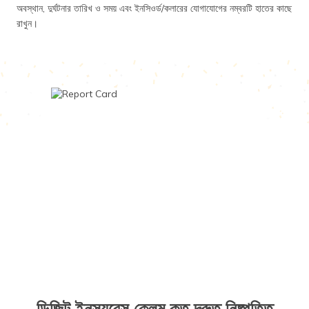
অবস্থান, দুর্ঘটনার তারিখ ও সময় এবং ইনসিওর্ড/কলারের যোগাযোগের নম্বরটি হাতের কাছে
রাখুন।
ডিজিট ইনস্যুরেন্স ক্লেম কত দ্রুত নিষ্পত্তি