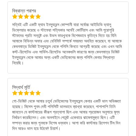
বিক্রান্ত পরাশর
সত্যিই এটি একটি ফ্যাব ইনস্যুরেন্স কোম্পানী যারা সর্বোচ্চ আইডিভি ভ্যালু
ডিক্লেয়ার করেছে ও স্টাফেরা সত্যিকার অর্থেই কোর্টিয়াস এবং আমি পুরোপুরি
স্টাফদের প্রতি সন্তুষ্ট এবং উভস ফারখুনকে বিশেষভাবে কৃতিত্ব দিতে হয় যিনি
আমাকে বিভিন্ন অফার এবং বেনিফিট সম্পর্কে সময়মত অবহিত করেছেন, যা আমাকে
কেবলমাত্র ডিজিট ইনস্যুরেন্স থেকে পলিসি কিনতে আগ্রহী করেছে এবং এখন আমি
কস্ট-রিলেটেড এবং সার্ভিস-রিলেটেড অনেকগুলি কারণের জন্য কেবলমাত্র ডিজিট
ইনস্যুরেন্স থেকে আমার অন্য একটি ভেহিকেলের জন্য পলিসি কেনার সিদ্ধান্ত
নিয়েছি।
সিদ্ধার্থ মূর্তি
গো-ডিজিট থেকে আমার চতুর্থ ভেহিকেলের ইনস্যুরেন্স কেনার একটি ভাল অভিজ্ঞতা
হয়েছে। মিসেস পুনম দেবী পলিসিটি ভালভাবে ব্যাখ্যা করেছেন, পাশাপাশি তিনি
জানতেন যে কাস্টমারের কীরূপ প্রত্যাশা ছিল এবং আমার প্রয়োজন অনুসারে মূল্য
নির্ধারণ করেছিলেন। এবং অনলাইনে পেমেন্ট একেবারে ঝামেলামুক্ত ছিল। এটি
সম্পন্ন করার জন্য পুনমকে বিশেষ ধন্যবাদ। আশা করি কাস্টমার রিলেশন টিম দিন
দিন আরও ভাল হয়ে উঠবে!! চিয়ার্স।