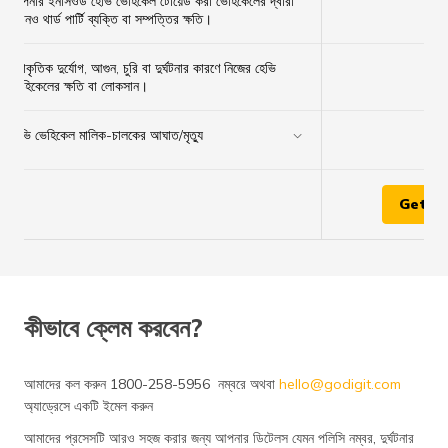
আপনার ইনসিওর্ড হেভি ভেহিকেল টোয়েড করা ভেহিকেলের দ্বারা
✔
কোনও থার্ড পার্টি ব্যক্তি বা সম্পত্তির ক্ষতি।
প্রাকৃতিক দুর্যোগ, আগুন, চুরি বা দুর্ঘটনার কারণে নিজের হেভি
×
ভেহিকেলের ক্ষতি বা লোকসান।
হেভি ভেহিকেল মালিক-চালকের আঘাত/মৃত্যু
✔
Get Q
কীভাবে ক্লেম করবেন?
আমাদের কল করুন 1800-258-5956 নম্বরে অথবা
hello@godigit.com
অ্যাড্রেসে একটি ইমেল করুন
আমাদের প্রসেসটি আরও সহজ করার জন্য আপনার ডিটেলস যেমন পলিসি নম্বর, দুর্ঘটনার