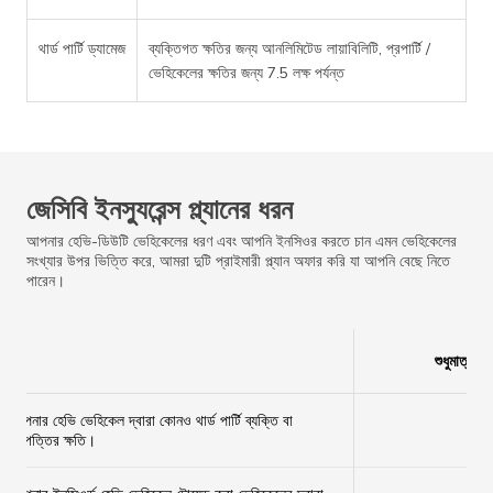
থার্ড পার্টি ড্যামেজ
ব্যক্তিগত ক্ষতির জন্য আনলিমিটেড লায়াবিলিটি, প্রপার্টি /
ভেহিকেলের ক্ষতির জন্য 7.5 লক্ষ পর্যন্ত
জেসিবি ইনস্যুরেন্স প্ল্যানের ধরন
আপনার হেভি-ডিউটি ভেহিকেলের ধরণ এবং আপনি ইনসিওর করতে চান এমন ভেহিকেলের
সংখ্যার উপর ভিত্তি করে, আমরা দুটি প্রাইমারী প্ল্যান অফার করি যা আপনি বেছে নিতে
পারেন।
শুধুমাত্র লা
আপনার হেভি ভেহিকেল দ্বারা কোনও থার্ড পার্টি ব্যক্তি বা
✔
সম্পত্তির ক্ষতি।