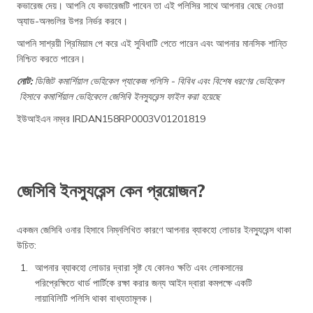
কভারেজ দেয়। আপনি যে কভারেজটি পাবেন তা এই পলিসির সাথে আপনার বেছে নেওয়া
অ্যাড-অনগুলির উপর নির্ভর করবে।
আপনি সাশ্রয়ী প্রিমিয়াম পে করে এই সুবিধাটি পেতে পারেন এবং আপনার মানসিক শান্তি
নিশ্চিত করতে পারেন।
নোট:
ডিজিট কমার্শিয়াল ভেহিকেল প্যাকেজ পলিসি - বিবিধ এবং বিশেষ ধরণের ভেহিকেল
হিসাবে কমার্শিয়াল ভেহিকেলে জেসিবি ইনস্যুরেন্স ফাইল করা হয়েছে
ইউআইএন নম্বর IRDAN158RP0003V01201819
জেসিবি ইনস্যুরেন্স কেন প্রয়োজন?
একজন জেসিবি ওনার হিসাবে নিম্নলিখিত কারণে আপনার ব্যাকহো লোডার ইনস্যুরেন্স থাকা
উচিত:
আপনার ব্যাকহো লোডার দ্বারা সৃষ্ট যে কোনও ক্ষতি এবং লোকসানের
পরিপ্রেক্ষিতে থার্ড পার্টিকে রক্ষা করার জন্য আইন দ্বারা কমপক্ষে একটি
লায়াবিলিটি পলিসি থাকা বাধ্যতামূলক।