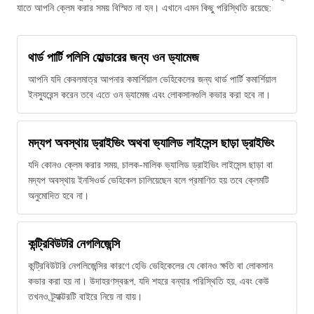
যাতে আপনি ক্লেম করার সময় বিস্মিত না হন। এখানে এমন কিছু পরিস্থিতি রয়েছে:
থার্ড পার্টি পলিসি হোল্ডারের জন্য ওন ড্যামেজ
আপনি যদি কেবলমাত্র আপনার কমার্শিয়াল ভেহিকেলের জন্য থার্ড পার্টি কমার্শিয়াল
ইনস্যুরেন্স করেন তবে এতে ওন ড্যামেজ এবং লোকসানগুলি কভার করা হবে না।
মদ্যপ অবস্থায় ড্রাইভিং অথবা ভ্যালিড লাইসেন্স ছাড়া ড্রাইভিং
যদি কোনও ক্লেম করার সময়, চালক-মালিক ভ্যালিড ড্রাইভিং লাইসেন্স ছাড়া বা
মদ্যপ অবস্থায় ইনসিওর্ড ভেহিকেল চালিয়েছেন বলে প্রমাণিত হয় তবে ক্লেমটি
অনুমোদিত হবে না।
কন্ট্রিবিউটরি নেগলিজেন্সি
কন্ট্রিবিউটরি নেগলিজেন্সির কারণে হেভি ভেহিকেলের যে কোনও ক্ষতি বা লোকসান
কভার করা হয় না। উদাহরণস্বরূপ, যদি শহরে বন্যার পরিস্থিতি হয়, এবং কেউ
তখনও ট্র্যাক্টরটি বাইরে নিয়ে না যায়।