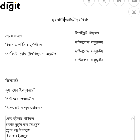
চাবি এবং তালা প্রতিস্থাপন কভার
পার্সোনাল অ্যাক্সিডেন্ট কভার
অ্যাবাউট
কনট্যাক্ট
ক্যারিয়ার
লাইট কমার্শিয়াল ভেহিকল ইনস্যুরেন্স
মোটর ইন্স্যুরেন্স কী
ইম্পর্ট্যান্ট লিঙ্কস
প্রেস মেনশন্স
ডাউনলোড ডকুমেন্টস
বিকাম এ পার্টনার হসপিটাল
ডাউনলোড ডকুমেন্টস
ট্যাক্সি ইন্স্যুরেন্স
কর্পোরেট অ্যান্ড ইন্ডিভিজুয়াল এজেন্টস
ডাউনলোড ডকুমেন্টস
রিসোর্সেস
ক্যানসেল ই-ম্যানডেট
লিস্ট অফ প্রোডাক্টস
সিকেওয়াইসি অ্যাওয়ারনেস
ফোর হুইলার গাইডস
মারুতি সুজুকি কার ইনশুরেন্স
হোন্ডা কার ইনশুরেন্স
কিয়া কার ইনশুরেন্স