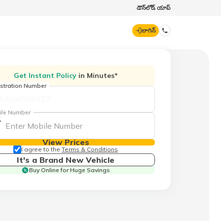
డౌన్‌లోడ్ యాప్
లాగిన్
డిజిట్ జనరల్
Get Instant Policy
in Minutes*
stration Number
70260 61234
ile Number
1
hello@godigit.com
View Prices
I agree to the
Terms & Conditions
It's a Brand New Vehicle
Buy Online for Huge Savings