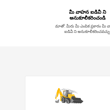
మీ వాహన ఐడివీ ని
అనుకూలీకరించండి
మాతో, మీరు మీ ఎంపిక ప్రకారం మీ
ఐడివీ ని అనుకూలీకరించవచ్చు