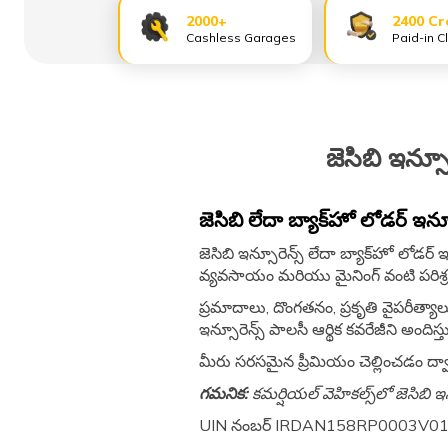
2000+
2400 Cr
Cashless Garages
Paid-in C
జెసిబి ఇన్స
జెసిబి లేదా బ్యాక్‌హో లోడర్ ఇన్
జెసిబి ఇన్సూరెన్స్ లేదా బ్యాక్‌హో లోడర్ 
వ్యవసాయం మరియు మైనింగ్ వంటి పరిశ్ర
ప్రమాదాలు, దొంగతనం, ప్రకృతి వైపరీత్యా
ఇన్సూరెన్స్ పాలసీ ఆర్థిక కవరేజీని అంద
మీరు సరసమైన ప్రీమియం చెల్లించడం ద్వ
గమనిక:
కమర్షియల్ వెహికల్స్‌లో జెసిబి 
UIN నంబర్ IRDAN158RP0003V0