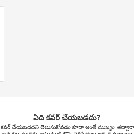
ఏది కవర్ చేయబడదు?
ఏది కవర్ చేయబడదని తెలుసుకోవడం కూడా అంతే ముఖ్యం, తద్వారా 
ఆశ్చర్యం ఉండదు. అటువంటి కొన్ని పరిస్థితులు ఇక్కడ ఉన్నాయి: