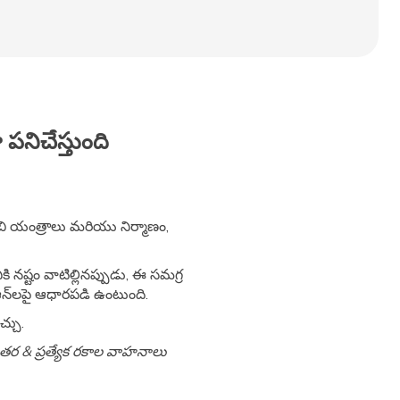
పనిచేస్తుంది
సిబి యంత్రాలు మరియు నిర్మాణం,
 నష్టం వాటిల్లినప్పుడు, ఈ సమగ్ర
-ఆన్‌లపై ఆధారపడి ఉంటుంది.
్చు.
- ఇతర & ప్రత్యేక రకాల వాహనాలు