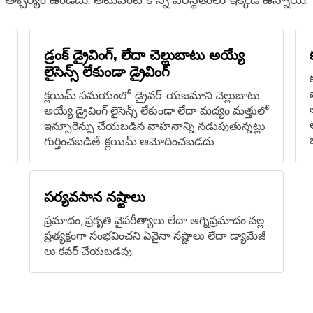
డ్రంక్ డ్రైవింగ్, లేదా చెల్లుబాటు అయ్యే
లైసెన్స్ లేకుండా డ్రైవింగ్
క్లయిమ్ సమయంలో, డ్రైవర్-యజమాని చెల్లుబాటు
అయ్యే డ్రైవింగ్ లైసెన్స్ లేకుండా లేదా మద్యం మత్తులో
ఇన్సూరెన్సు చేయబడిన వాహనాన్ని నడుపుతున్నట్లు
గుర్తించబడితే, క్లయిమ్ ఆమోదించబడదు.
పర్యవసాన నష్టాలు
ప్రమాదం, ప్రకృతి వైపరీత్యాలు లేదా అగ్నిప్రమాదం వల్ల
ప్రత్యక్షంగా సంభవించని ఏవైనా నష్టాలు లేదా డ్యామేజీ
లు కవర్ చేయబడవు.