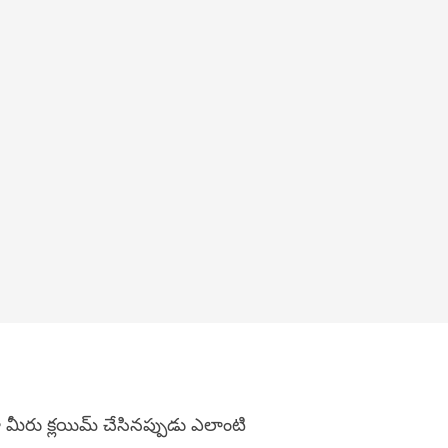
మీరు క్లయిమ్ చేసినప్పుడు ఎలాంటి