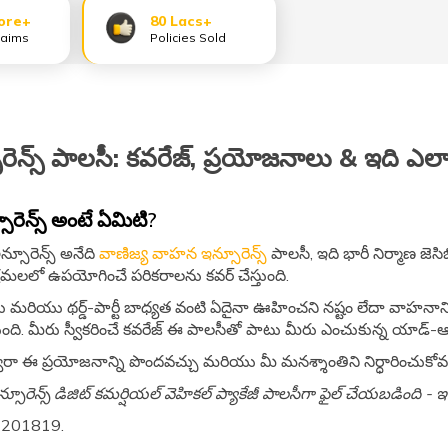
ore+
80 Lacs+
laims
Policies Sold
ూరెన్స్ పాలసీ: కవరేజ్, ప్రయోజనాలు & ఇది ఎలా 
సూరెన్స్ అంటే ఏమిటి?
ఇన్సూరెన్స్ అనేది
వాణిజ్య వాహన ఇన్సూరెన్స్
పాలసీ, ఇది భారీ నిర్మాణ జె
మలలో ఉపయోగించే పరికరాలను కవర్ చేస్తుంది.
లు మరియు థర్డ్-పార్టీ బాధ్యత వంటి ఏదైనా ఊహించని నష్టం లేదా వాహనానికి
ిస్తుంది. మీరు స్వీకరించే కవరేజ్ ఈ పాలసీతో పాటు మీరు ఎంచుకున్న యాడ్
ారా ఈ ప్రయోజనాన్ని పొందవచ్చు మరియు మీ మనశ్శాంతిని నిర్ధారించుకోవచ
ఇన్సూరెన్స్ డిజిట్ కమర్షియల్ వెహికల్ ప్యాకేజీ పాలసీగా ఫైల్ చేయబడింది 
1201819.