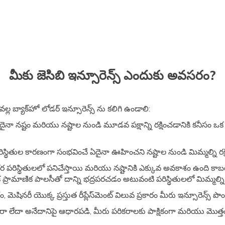
మీకు జెసిబి ఇన్సూరెన్స్ ఎందుకు అవసరం?
్ల బ్యాక్‌హో లోడర్ ఇన్సూరెన్స్ ను కలిగి ఉండాలి:
ఏదైనా నష్టం మరియు నష్టాల నుండి మూడవ పక్షాన్ని రక్షించడానికి కనీసం ఒక 
రిస్థితుల కారణంగా సంభవించే ఏదైనా ఊహించని నష్టాల నుండి మిమ్మల్ని రక్షిస
ర పరిస్థితులలో పనిచేస్తాయి మరియు నష్టానికి ఎక్కువ అవకాశం ఉంది కాబట్ట
, ఒక ప్రామాణిక పాలసీతో దాన్ని భద్రపరచడం అటువంటి పరిస్థితులలో మిమ్మల్ని 
, మెషినరీ యొక్క ప్రస్తుత రీప్లేస్‌మెంట్ విలువ ప్రకారం మీరు ఇన్సూరెన్స్ పొ
ారా లేదా అనేదానిపై ఆధారపడి, మీరు పరికరాలకు పాక్షికంగా మరియు మొత్తంగ