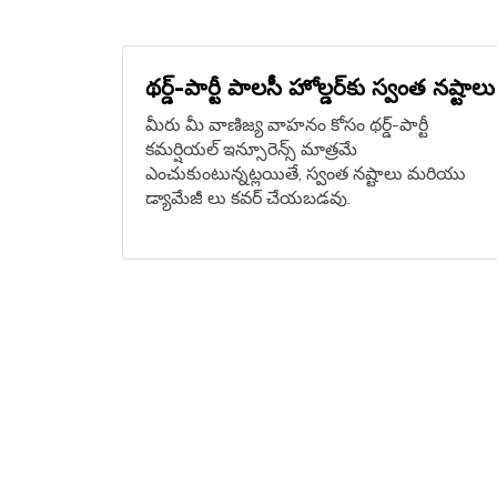
థర్డ్-పార్టీ పాలసీ హోల్డర్‌కు స్వంత నష్టాలు
మీరు మీ వాణిజ్య వాహనం కోసం థర్డ్-పార్టీ
కమర్షియల్ ఇన్సూరెన్స్ మాత్రమే
ఎంచుకుంటున్నట్లయితే, స్వంత నష్టాలు మరియు
డ్యామేజీ లు కవర్ చేయబడవు.