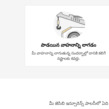
పాడయిన వాహనాన్ని లాగడం
మీ వాహనాన్ని లాగుతున్న సందర్భాల్లో దానికి కలిగే
నష్టాలకు కవర్లు.
మీ జెసిబి ఇన్సూరెన్స్ పాలసీలో 