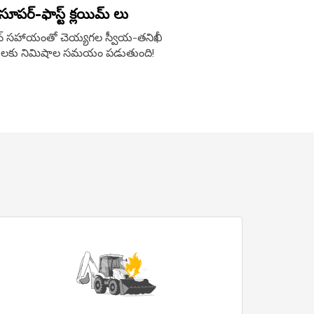
సూపర్-ఫాస్ట్ క్లయిమ్ లు
్‌ఫోన్ సహాయంతో చెయ్యగల స్వీయ-తనిఖీ
రియలకు నిమిషాల సమయం పడుతుంది!