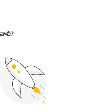
ోవాలి?