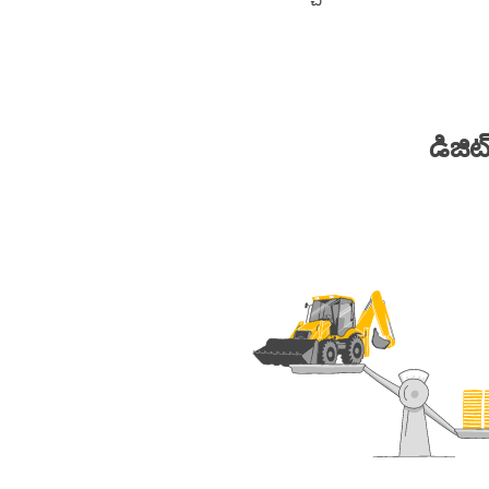
డిజిట