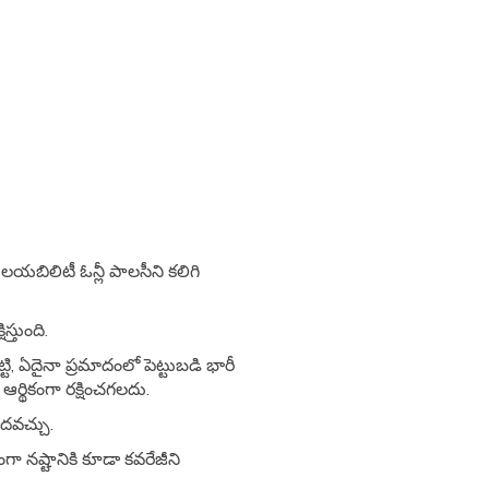
లయబిలిటీ ఓన్లీ పాలసీని కలిగి
్తుంది.
ి, ఏదైనా ప్రమాదంలో పెట్టుబడి భారీ
ఆర్థికంగా రక్షించగలదు.
ందవచ్చు.
ా నష్టానికి కూడా కవరేజీని