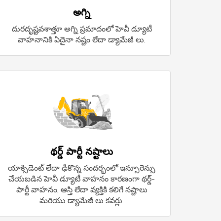
అగ్ని
దురదృష్టవశాత్తూ అగ్ని ప్రమాదంలో హెవీ డ్యూటీ
వాహనానికి ఏదైనా నష్టం లేదా డ్యామేజీ లు.
థర్డ్ పార్టీ నష్టాలు
యాక్సిడెంట్ లేదా ఢీకొన్న సందర్భంలో ఇన్సూరెన్సు
చేయబడిన హెవీ డ్యూటీ వాహనం కారణంగా థర్డ్-
పార్టీ వాహనం, ఆస్తి లేదా వ్యక్తికి కలిగే నష్టాలు
మరియు డ్యామేజీ లు కవర్లు.