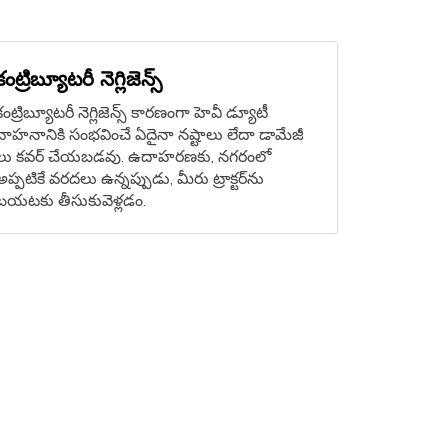
కంట్రిబ్యూటరీ నెగ్లిజెన్స్
కంట్రిబ్యూటరీ నెగ్లిజెన్స్ కారణంగా హెవీ డ్యూటీ
వాహనానికి సంభవించే ఏదైనా నష్టాలు లేదా డామేజీ
లు కవర్ చేయబడవు. ఉదాహరణకు, నగరంలో
అప్పటికే వరదలు ఉన్నప్పుడు, మీరు ట్రాక్టర్‌ను
బయటకు తీసుకువెళ్లడం.