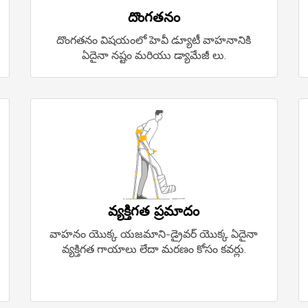
దొంగతనం
దొంగతనం విషయంలో హెవీ డ్యూటీ వాహనానికి
ఏదైనా నష్టం మరియు డ్యామేజీ లు.
వ్యక్తిగత ప్రమాదం
వాహనం యొక్క యజమాని-డ్రైవర్ యొక్క ఏదైనా
వ్యక్తిగత గాయాలు లేదా మరణం కోసం కవర్లు.