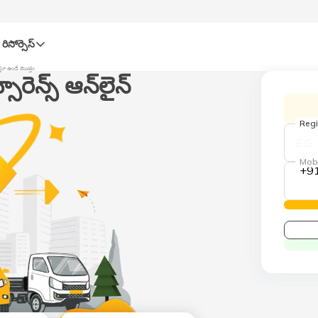
రిసోర్సెస్‌
్తూ ఉండే మొత్తం
రెన్స్ ఆన్‌లైన్
Regi
Mob
+9