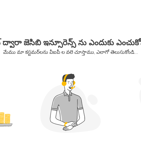
్ ద్వారా జెసిబి ఇన్సూరెన్స్ ను ఎందుకు ఎంచుక
మేము మా కస్టమర్‌లను వీఐపీ ల వలె చూస్తాము, ఎలాగో తెలుసుకోండి…