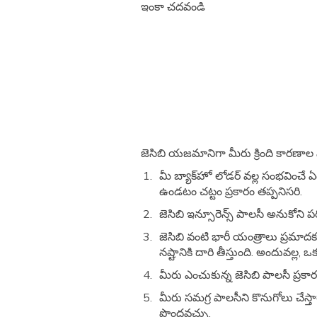
ఇంకా చదవండి
జెసిబి యజమానిగా మీరు క్రింది కారణాల వల
మీ బ్యాక్‌హో లోడర్ వల్ల సంభవించే 
ఉండటం చట్టం ప్రకారం తప్పనిసరి.
జెసిబి ఇన్సూరెన్స్ పాలసీ అనుకోని ప
జెసిబి వంటి భారీ యంత్రాలు ప్రమాదక
నష్టానికి దారి తీస్తుంది. అందువల్ల
మీరు ఎంచుకున్న జెసిబి పాలసీ ప్రకారం
మీరు సమగ్ర పాలసీని కొనుగోలు చేస్త
పొందవచ్చు.