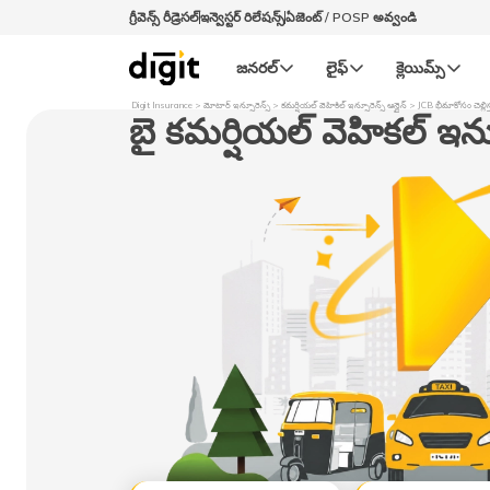
గ్రీవెన్స్ రీడ్రెసల్‌
ఇన్వెస్టర్ రిలేషన్స్
ఏజెంట్ / POSP అవ్వండి
జనరల్‌
లైఫ్‌
క్లెయిమ్స్‌
Digit Insurance
మోటార్​ ఇన్సూరెన్స్
కమర్షియల్ వెహికిల్ ఇన్సూరెన్స్ ఆన్లైన్
JCB భీమాకోసం చెల్లిస
బై కమర్షియల్ వెహికల్ ఇన్సూ