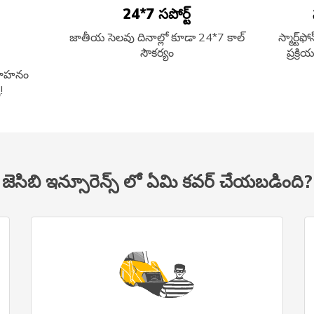
24*7 సపోర్ట్
జాతీయ సెలవు దినాల్లో కూడా 24*7 కాల్
స్మార్ట
సౌకర్యం
ప్రక్
 వాహనం
!
జెసిబి ఇన్సూరెన్స్ లో ఏమి కవర్ చేయబడింది?