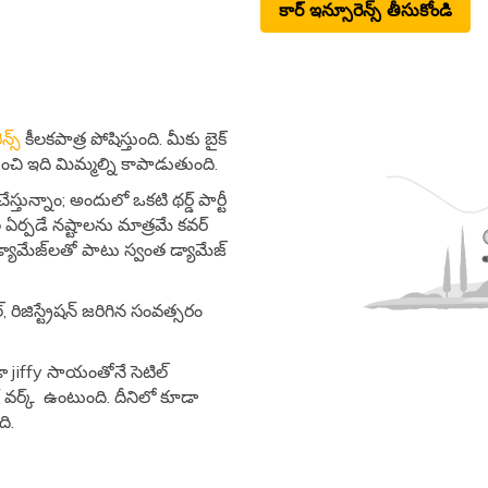
కార్​ ఇన్సూరెన్స్​ తీసుకోండి
్స్​
కీలకపాత్ర పోషిస్తుంది. మీకు బైక్​
నుంచి ఇది మిమ్మల్ని కాపాడుతుంది.
్తున్నాం; అందులో ఒకటి థర్డ్​ పార్టీ
ల్ల ఏర్పడే నష్టాలను మాత్రమే కవర్​
ీ డ్యామేజ్​ల​తో పాటు స్వంత​ డ్యామేజ్​
, రిజిస్ట్రేషన్​ జరిగిన సంవత్సరం
డా jiffy సాయంతోనే సెటిల్​
వర్క్​ ​ ఉంటుంది. దీనిలో కూడా
ది.