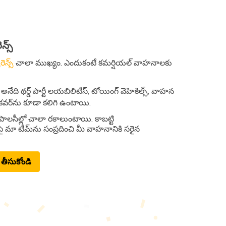
్స్​
న్స్​
చాలా ముఖ్యం. ఎందుకంటే కమర్షియల్​ వాహనాలకు
​ అనేది థర్డ్​ పార్టీ లయబిలిటీస్​, టోయింగ్​ వెహికిల్స్​, వాహన
్​ కవర్​ను కూడా కలిగి ఉంటాయి.
పాలసీల్లో చాలా రకాలుంటాయి. కాబట్టి
 మా టీమ్​ను సంప్రదించి మీ వాహనానికి సరైన
​ తీసుకోండి