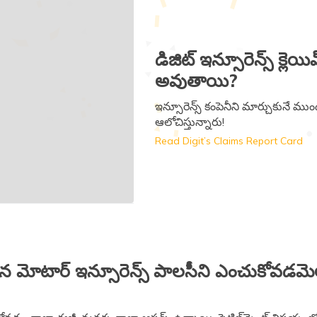
డిజిట్ ఇన్సూరెన్స్​ క్లెయ
అవుతాయి?
ఇన్సూరెన్స్ కంపెనీని మార్చుకునే ము
ఆలోచిస్తున్నారు!
Read Digit’s Claims Report Card
న మోటార్​ ఇన్సూరెన్స్​ పాలసీని ఎంచుకోవడమ