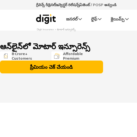
గ్రీవెన్స్ రీడ్రెసల్‌
ఇన్వెస్టర్ రిలేషన్స్
ఏజెంట్ / POSP అవ్వండి
జనరల్‌
లైఫ్‌
క్లెయిమ్స్‌
Digit Insurance
మోటార్​ ఇన్సూరెన్స్
ఆన్​లైన్​లో మోటార్​ ఇన్సూరెన్స్
8 Crore+
Affordable
Customers
Premium
ప్రీమియం చెక్ చేయండి