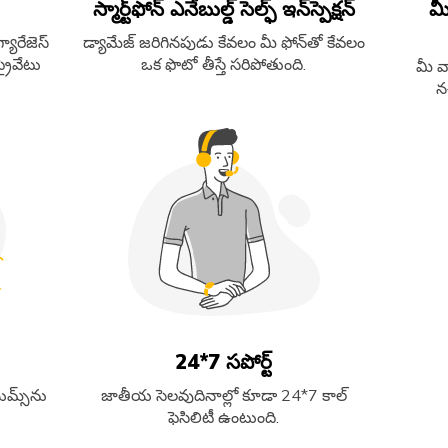
స్మార్ట్​ఫోన్​ ఎనేబుల్డ్​​ సెల్ఫ్​ ఇన్​స్పెక్షన్​
మీ
యారేజెస్​
డ్యామేజ్​ జరిగినపుడు కేవలం మీ ఫోన్​తో కేవలం
్రైవేటు
ఒక ఫొటో తీస్తే సరిపోతుంది.
మీ వ
నచ
24*7 సపోర్ట్​
ిమ్స్​ను
జాతీయ సెలవుదినాల్లో కూడా 24*7 కాల్​
ఫెసిలిటీ ఉంటుంది.