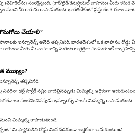
 (వెహికిల్​ను) సంరక్షిస్తుంది. (కార్​/బైక్​/కమర్షియల్​ వాహనం​) మీరు కనుక వెహ
భాల నుంచి మీ కారును కాపాడుతుంది. భారతదేశంలో ప్రస్తుతం 3 రకాల మోటా
 కొనుగోలు చేయాలి?
ాహనాలకు ఇన్సూరెన్స్​ అనేది తప్పనిసరి. భారతదేశంలో ఒక వాహనం రోడ్డు మీద 
 కాకుండా మీరు మీ వాహనాన్ని మరింత జాగ్రత్తగా చూసుకుంటే కాంప్రహెన్సివ
ంత ముఖ్యం​?
ూరెన్స్​ తప్పనిసరి.
రైనా థర్డ్​ పార్టీకీ నష్టం వాటిల్లినప్పుడు మిమ్మల్ని ఆర్థికంగా ఆదుకుంటుం
ు, దొంగతనాలు సంభవించినపుడు ఇన్సూరెన్స్​ పాలసీ మిమ్మల్ని కాపాడుతుంది.
.
ల నుంచి మిమ్మల్ని కాపాడుతుంది.
ంలో మీ ఫ్యామిలీని రోడ్డు మీద పడకుండా ఆర్థికంగా ఆదుకుంటుంది.