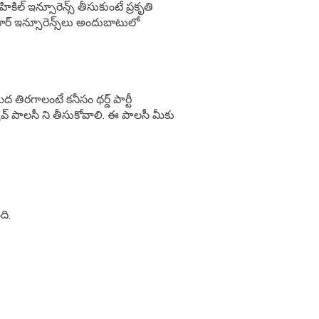
ికిల్​ ఇన్సూరెన్స్​ తీసుకుంటే ప్రకృతి
ర్​ ఇన్సూరెన్స్​లు అందుబాటులో
తిరగాలంటే కనీసం థర్డ్​ పార్టీ
్​ పాలసీ ని తీసుకోవాలి.
ఈ పాలసీ మీకు
ది.