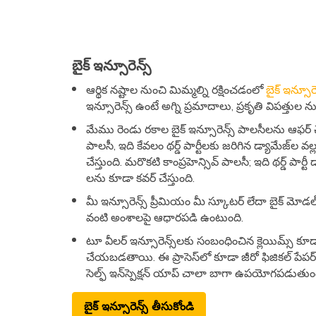
బైక్​ ఇన్సూరెన్స్​
ఆర్థిక నష్టాల నుంచి మిమ్మల్ని రక్షించడంలో
బైక్​ ఇన్సూరెన
ఇన్సూరెన్స్​ ఉంటే అగ్ని ప్రమాదాలు, ప్రకృతి విపత్తుల 
మేము రెండు రకాల బైక్​ ఇన్సూరెన్స్​ పాలసీలను ఆఫర్​ చేస
పాలసీ, ఇది కేవలం థర్డ్​ పార్టీలకు జరిగిన డ్యామేజ్​ల​ వ
చేస్తుంది. మరొకటి కాంప్రహెన్సివ్​ పాలసీ; ఇది థర్డ్​ పార్ట
ల​ను కూడా కవర్​ చేస్తుంది.
మీ ఇన్సూరెన్స్​ ప్రీమియం మీ స్కూటర్​ లేదా బైక్​ మోడల్​
వంటి అంశాలపై ఆధారపడి ఉంటుంది.
టూ వీలర్​ ఇన్సూరెన్స్​లకు సంబంధించిన క్లెయిమ్స్​ కూ
చేయబడతాయి. ఈ ప్రాసెస్​లో కూడా జీరో ఫిజికల్​ పేపర్​ 
సెల్ఫ్​ ఇన్​స్పెక్షన్​ యాప్​ చాలా బాగా ఉపయోగపడుతుం
బైక్​ ఇన్సూరెన్స్​ తీసుకోండి