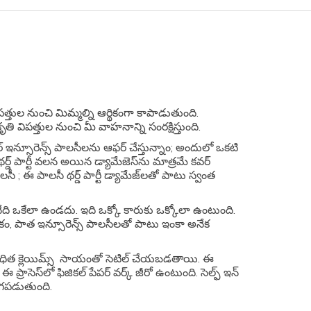
త్తుల నుంచి మిమ్మల్ని ఆర్థికంగా కాపాడుతుంది.
రకృతి విపత్తుల నుంచి మీ వాహనాన్ని సంరక్షిస్తుంది.
ఇన్సూరెన్స్​ పాలసీలను ఆఫర్​ చేస్తున్నాం; అందులో ఒకటి
 థర్డ్​ పార్టీ వలన అయిన డ్యామేజెస్​ను మాత్రమే కవర్​
ాలసీ ; ఈ పాలసీ థర్డ్​ పార్టీ డ్యామేజ్​ల​తో పాటు స్వంత
అనేది ఒకేలా ఉండదు. ఇది ఒక్కో కారుకు ఒక్కోలా ఉంటుంది.
రకం, పాత ఇన్సూరెన్స్​ పాలసీలతో పాటు ఇంకా అనేక
ంబంధిత క్లెయిమ్స్​ సాయంతో సెటిల్​ చేయబడతాయి. ఈ
ప్రాసెస్​లో ఫిజికల్​ పేపర్​ వర్క్​ జీరో ఉంటుంది. సెల్ఫ్​ ఇన్​
ోగపడుతుంది.