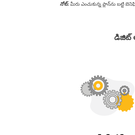
నోట్​:
మీరు ఎంచుకున్న ప్లాన్​ను బట్టి బెన
డిజిట్