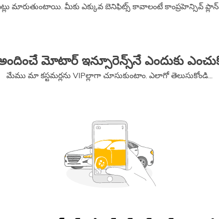
ిఫిట్లు మారుతుంటాయి. మీకు ఎక్కువ బెనిఫిట్స్​ కావాలంటే కాంప్రహెన్సివ్​ ప
 అందించే మోటార్​ ఇన్సూరెన్స్​నే ఎందుకు ఎంచు
మేము మా కస్టమర్లను VIPల్లాగా చూసుకుంటాం. ఎలాగో తెలుసుకోండి...