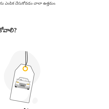
్లాన్​ను ఎంపిక చేసుకోవడం చాలా ఉత్తమం.
కోవాలి?