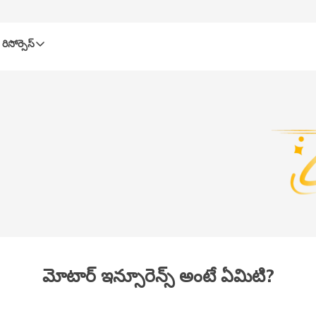
రిసోర్సెస్‌
మోటార్​ ఇన్సూరెన్స్​ అంటే ఏమిటి?