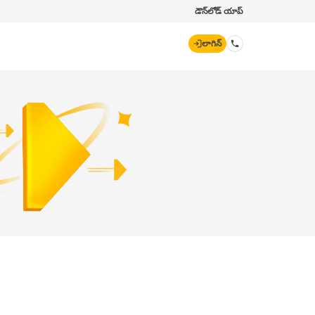
డౌన్‌లోడ్ యాప్
లాగిన్
డిజిట్ జనరల్
70260 61234
hello@godigit.com