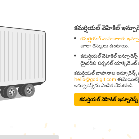
కమర్షియల్​ వెహికిల్​ ఇన్సూరెన
కమర్షియల్​ వాహనాల​కు ఇన్సూరె
చాలా రిస్కులు ఉంటాయి.
కమర్షియల్​ వెహికిల్​ ఇన్సూరెన్స్
డ్రైవర్​కు పర్సనల్​ యాక్సిడెంట
కమర్షియల్​ వాహనాల ఇన్సూరెన్స్​ 
hello@godigit.com
ఈమెయిల్​పై
ఇన్సూరెన్స్​ను ఎంపిక చేసుకోండి.
కమర్షియల్​ వెహికిల్​ ఇన్సూరెన్స్