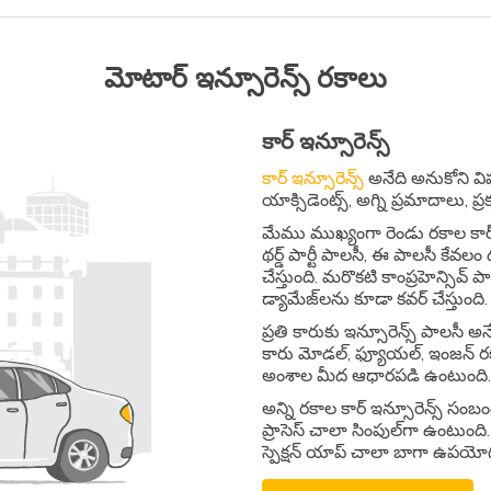
మోటార్​ ఇన్సూరెన్స్​ రకాలు​
కార్​ ఇన్సూరెన్స్​
కార్​ ఇన్సూరెన్స్​
అనేది అనుకోని విప
యాక్సిడెంట్స్​, అగ్ని ప్రమాదాలు, ప్
మేము ముఖ్యంగా రెండు రకాల కార్​ 
థర్డ్​ పార్టీ పాలసీ, ఈ పాలసీ కేవలం
చేస్తుంది. మరొకటి కాంప్రహెన్సివ్​ ప
డ్యామేజ్​ల​ను కూడా కవర్​ చేస్తుంది.
ప్రతి కారుకు ఇన్సూరెన్స్​ పాలసీ 
కారు మోడల్​, ఫ్యూయల్​, ఇంజన్​ 
అంశాల మీద ఆధారపడి ఉంటుంది.
అన్ని రకాల కార్​ ఇన్సూరెన్స్​ స
ప్రాసెస్ చాలా సింపుల్​గా ఉంటుంది. ఈ 
స్పెక్షన్​ యాప్​ చాలా బాగా ఉపయ