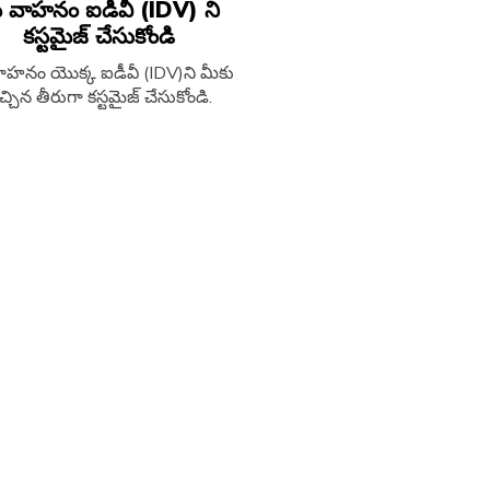
 వాహనం ఐడీవీ (IDV) ని
కస్టమైజ్​ చేసుకోండి
ాహనం యొక్క ఐడీవీ (IDV)ని మీకు
్చిన తీరుగా కస్టమైజ్​ చేసుకోండి.