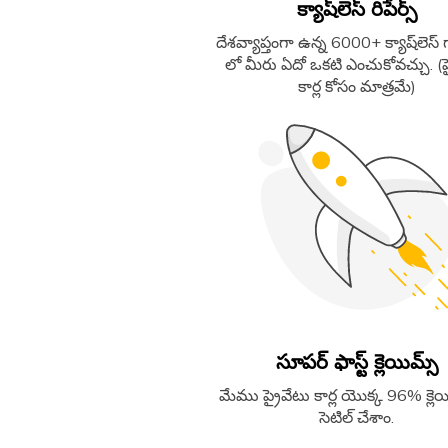
క్యాష్​లెస్​ రిపేర్స్​
దేశవ్యాప్తంగా ఉన్న 6000+ క్యాష్​లెస్​ గ్
లో మీరు ఏదో ఒకటి ఎంచుకోవచ్చు. (ప
కార్ల కోసం మాత్రమే)
సూపర్​ ఫాస్ట్​ క్లెయిమ్స్
మేము ప్రైవేటు కార్ల యొక్క 96% క్లెయ
సెటిల్​ చేశాం.