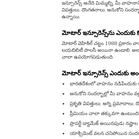
ఇన్సూరెన్స్​ అనేది మిమ్మల్ని, మీ వాహనాన్ని
విపత్తులు, దొంగతనాలు, అనుకోని సందర్
ఉన్నాయి.
మోటార్​ ఇన్సూరెన్స్​ను ఎందుకు
మోటార్​ వెహికిల్​ చట్టం 1988 ప్రకారం వ
లయబిలిటీ పాలసీ అయినా ఉండాలి.
అలా
చాలా ఉపయోగపడుతుంది.
మోటార్​ ఇన్సూరెన్స్​ ఎందుకు అ
భారతదేశంలో వాహనం నడిపేందుకు ఇన్స
అనుకోని సందర్భాల్లో మీ వాహనం వల్ల ఎవ
ప్రకృతి విపత్తులు, అగ్ని ప్రమాదాల
ప్రీమియం చాలా తక్కువగా ఉంటుంది
ప్రాపర్టీ డ్యామేజ్​ అయినపుడు నష్టా
యాక్సిడెంట్​ వలన చనిపోయిన సందర్భ