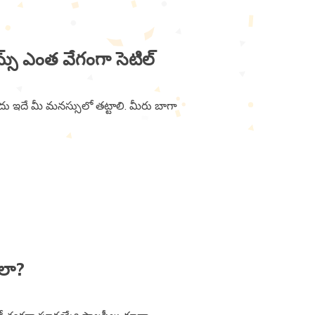
ిమ్స్​ ఎంత వేగంగా సెటిల్​
ందు ఇదే మీ మనస్సులో తట్టాలి. మీరు బాగా
ెలా?