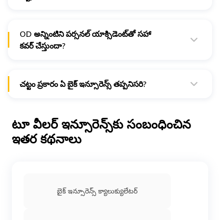
థర్డ్ పార్టీ బైక్ ఇన్సూరెన్స్ పాలసీ కలిగి ఉన్న ఎవరైనా తమ బైక్​కు
డ్యామేజ్​లు, నష్టాలను కవర్ చేయడానికి ఓన్ డ్యామేజ్ పాలసీని
తీసుకోవడానికి అర్హులవుతారు.
OD అన్నింటిని పర్సనల్ యాక్సిడెంట్​తో సహా
కవర్ చేస్తుందా?
పర్సనల్ యాక్సిడెంట్ కవర్ అనేది ప్రతి బైక్ ఓనర్​కు తప్పనిసరి. ఇది
థర్డ్ పార్టీ ఇన్సూరెన్స్​లో ఉంటుంది. ఒకవేళ మీకు లేకపోతే OD దీనిని
కవర్ అయ్యేలా ఎంచుకోవచ్చు.
చట్టం ప్రకారం ఏ బైక్ ఇన్సూరెన్స్ తప్పనిసరి?
మోటార్ వెహికల్ యాక్ట్ ప్రకారం ప్రతీ బైక్ ఓనర్​ థర్డ్ పార్టీ ఇన్సూరెన్స్​
ను కలిగి ఉండాలి. ఇది లేకుండా భారతదేశంలో బైక్ నడపడం చట్ట
విరుద్ధం. అది ట్రాఫిక్ పెనాల్టీలకు దారి తీయవచ్చు.
టూ వీలర్ ఇన్సూరెన్స్‌కు సంబంధించిన
ఇతర కథనాలు
బైక్​ ఇన్సూరెన్స్​ క్యాలుక్యులేటర్​