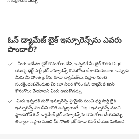
సంరక్షించుకోవచ్చు.
ఓన్ డ్యామేజ్ బైక్ ఇన్సూరెన్స్​ను ఎవరు
పొందాలి?
మీరు ఇటీవల బైక్ కొనుగోలు చేసి, ఇప్పటికే మీ బైక్ కొరకు Digit
యొక్క థర్డ్ పార్టీ బైక్ ఇన్సూరెన్స్ కొనుగోలు చేశారనుకుందాం. ఇప్పుడు
మీరు మీ సొంత బైక్​ను కూడా డ్యామేజ్​లు, నష్టాల నుంచి
సంరక్షించుకునేందుకు మీ టూ వీలర్ కోసం ఓన్ డ్యామేజ్ కవర్
కొనుగోలు చేయాలనీ మీరు అనుకోవచ్చు.
మీరు ఇప్పటికే మరో ఇన్సూరెన్స్ ప్రొవైడర్ నుంచి థర్డ్ పార్టీ బైక్
ఇన్సూరెన్స్ పాలసీని కలిగి ఉన్నట్లయితే, Digit ఇన్సూరెన్స్ నుంచి
స్టాండలోన్ ఓన్ డ్యామేజ్ బైక్ ఇన్సూరెన్స్​ను కొనుగోలు చేయవచ్చు.
తద్వారా నష్టాల నుంచి మీ సొంత బైక్ కూడా కవర్ చేయబడుతుంది.