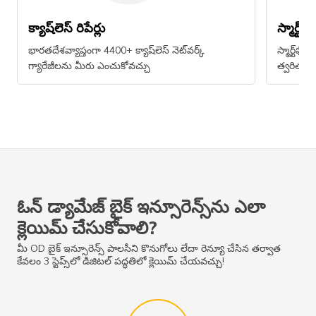
క్యాష్​లెస్ రిపేర్లు
స్మార్ట్​ఫ
భారతదేశవ్యాప్తంగా 4400+ క్యాష్​లెస్ నెట్​వర్క్
స్మార్ట్​ఫోన
గ్యారేజీలను మీరు ఎంచుకోవచ్చు
త్వరితమైన,
ఓన్ డ్యామేజ్ బైక్ ఇన్సూరెన్స్​ను ఎలా
క్లెయిమ్​ చేసుకోవాలి?
మీ OD బైక్ ఇన్సూరెన్స్ పాలసీని కొనుగోలు లేదా రెన్యూ చేసిన తర్వాత
కేవలం 3 స్టెప్స్​లో డిజిటల్ పద్ధతిలో క్లెయిమ్​ చేయవచ్చు!