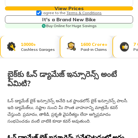
View Prices
I agree to the
Terms & Conditions
It's a Brand New Bike
Buy Online for Huge Savings
10000+
1600 Crore+
7
Cashless Garages
Paid-in Claims
Po
బైక్​కు ఓన్ డ్యామేజ్ ఇన్సూరెన్స్ అంటే
ఏమిటి?
ఓన్ డ్యామేజ్ బైక్ ఇన్సూరెన్స్ అనేది ఒక స్టాండలోన్ బైక్ ఇన్సూరెన్స్ పాలసీ.
ఇది డ్యామేజ్​లు, నష్టాల నుంచి మీ సొంత వాహనాన్ని మాత్రమే కవర్
చేస్తుంది. ప్రమాదం, తాకిడి, ప్రకృతి వైపరీత్యం లేదా అగ్నిప్రమాదం
సంభవించడం వంటి వాటికి కూడా కవర్ అవుతుంది.
ఓన్ డ్యామేజ్​ బైక్ ఇన్సూరెన్స్ ప్రవేశపెట్టడంలో అర్థం