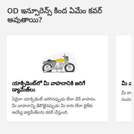
OD ఇన్సూరెన్స్ కింద ఏమేం కవర్
అవుతాయి?
యాక్సిడెంట్‌లో మీ వాహనానికి జరిగే
మీ వా
డ్యామేజ్‌లు
మీ కారు
ఏదైనా యాక్సిడెంట్‌ జరిగినప్పుడు లేదా వేరే వాహనం
సందర్భాల
మీ వాహనాన్ని ఢీకొట్టినప్పుడు మీ కారు లేదా బైక్‌కు
అయ్యే డ్యామేజ్‌లను కవర్‌ చేస్తుంది.