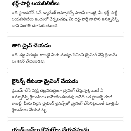
థర్డ్-పార్టీ లయబిలిటీలు
ఇది స్టాండలోన్​ ఓన్ డ్యామేజ్ ఇన్సూరెన్స్ పాలసీ కాబట్టి, మీ థర్డ్-పార్టీ
లయబిలిటీలు ఇందులో చేర్చబడవు. మీ థర్డ్-పార్టీ వాహన ఇన్సూరెన్స్
దాని సంగతి చూసుకుంటుంది.
తాగి డ్రైవ్ చేయడం
ఇది చట్ట విరుద్ధం. కాబట్టి మీరు మద్యం సేవించి డ్రైవింగ్ చేస్తే క్లెయిమ్​
లు కవర్ చేయబడవు.
లైసెన్స్ లేకుండా డ్రైవింగ్ చేయడం
క్లెయిమ్​ చేసే వ్యక్తి చట్టవిరుద్ధంగా డ్రైవింగ్ చేస్తున్నట్లయితే ఏ
ఇన్సూరెన్స్ క్లెయిమ్​లు ఆమోదించబడవు అనేది ఒక స్టాండర్డ్ రూల్.
కాబట్టి, మీరు సరైన డ్రైవింగ్ లైసెన్స్‌తో డ్రైవింగ్ చేసినట్లయితే మాత్రమే
క్లెయిమ్​లు చేయవచ్చు.
యాడ్-ఆన్‌లు కొనుగోలు చేయనప్పుడు