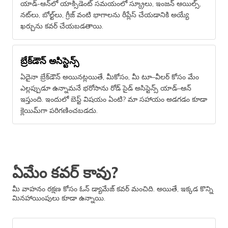
యాడ్-ఆన్‎లో యాక్సిడెంట్ సమయంలో స్క్రూలు, ఇంజన్ ఆయిల్స్,
నట్‎లు, బోల్ట్‎లు, గ్రీజ్ వంటి భాగాలను రీప్లేస్ చేయడానికి అయ్యే
ఖర్చును కవర్ చేయబడతాయి.
బ్రేక్​డౌన్ అసిస్టెన్స్
ఏదైనా బ్రేక్​డౌన్ అయినట్లయితే, మీకోసం, మీ టూ–వీలర్ కోసం మేం
ఎల్లప్పుడూ ఉన్నామనే భరోసాను రోడ్ సైడ్ అసిస్టెన్స్ యాడ్–ఆన్
ఇస్తుంది. ఇందులో బెస్ట్ విషయం ఏంటి? మా సహాయం అడగడం కూడా
క్లెయిమ్​గా పరిగణించబడదు.
ఏమేం కవర్ కావు?
మీ వాహనం రక్షణ కోసం ఓన్ డ్యామేజ్ కవర్ మంచిది. అయితే, ఇక్కడ కొన్ని
మినహాయింపులు కూడా ఉన్నాయి.