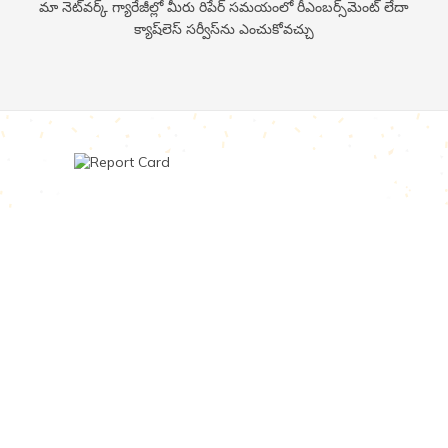
మా నెట్​వర్క్ గ్యారేజీల్లో మీరు రిపేర్ సమయంలో రీఎంబర్స్​మెంట్ లేదా
క్యాష్​లెస్ సర్వీస్​ను ఎంచుకోవచ్చు