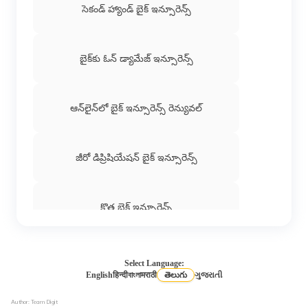
సెకండ్‌ హ్యాండ్‌ బైక్‌ ఇన్సూరెన్స్‌
బైక్​కు ఓన్​ డ్యామేజ్​ ఇన్సూరెన్స్
ఆన్​లైన్​లో బైక్​ ఇన్సూరెన్స్​ రెన్యువల్
జీరో డిప్రిషియేషన్ బైక్ ఇన్సూరెన్స్
కొత్త బైక్ ఇన్సూరెన్స్
థర్డ్ పార్టీ బైక్ ఇన్సూరెన్స్ ధర
Select Language:
English
हिन्दी
বাংলা
मराठी
తెలుగు
ગુજરાતી
గడువు ముగిసిన బైక్​ ఇన్సూరెన్స్​ను ఆన్​లైన్​లో
Author: Team Digit