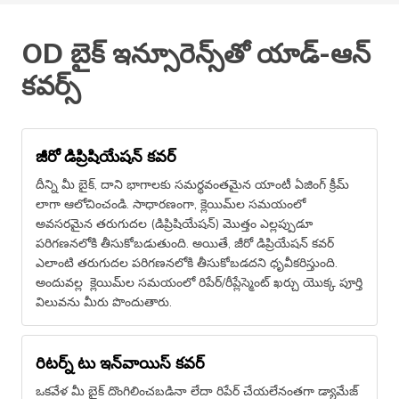
OD బైక్ ఇన్సూరెన్స్​తో యాడ్-ఆన్
కవర్స్
జీరో డిప్రిషియేషన్ కవర్
దీన్ని మీ బైక్, దాని భాగాలకు సమర్థవంతమైన యాంటీ ఏజింగ్ క్రీమ్​
లాగా ఆలోచించండి. సాధారణంగా, క్లెయిమ్​ల సమయంలో
అవసరమైన తరుగుదల (డిప్రిషియేషన్) మొత్తం ఎల్లప్పుడూ
పరిగణనలోకి తీసుకోబడుతుంది. అయితే, జీరో డిప్రియేషన్ కవర్
ఎలాంటి తరుగుదల పరిగణనలోకి తీసుకోబడదని ధృవీకరిస్తుంది.
అందువల్ల క్లెయిమ్​ల సమయంలో రిపేర్/రీప్లేస్మెంట్ ఖర్చు యొక్క పూర్తి
విలువను మీరు పొందుతారు.
రిటర్న్ టు ఇన్​వాయిస్ కవర్
ఒకవేళ మీ బైక్ దొంగిలించబడినా లేదా రిపేర్ చేయలేనంతగా డ్యామేజ్​