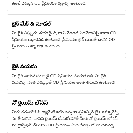
ఉంటే ఎక్కువ OD ప్రీమియం కట్టాల్సి ఉంటుంది.
బైక్ మేక్ & మోడల్
మీ బైక్ ఎప్పుడు తయారైంది, దాని మోడల్ ఏదనేదానిపై కూడా OD
ప్రీమియం ఆధారపడి ఉంటుంది. ప్రీమియం బైక్ అయితే దానికి OD
ప్రీమియం ఎక్కువగా ఉంటుంది.
బైక్ వయసు
మీ బైక్ వయసును బట్టి OD ప్రీమియం మారుతుంది. మీ బైక్​
వయస్సు ఎంత ఎక్కువైతే OD ప్రీమియం అంత తక్కువ ఉంటుంది!
నో క్లెయిమ్​ బోనస్
మీరు గతంలో ఓన్ డ్యామేజ్ కవర్ ఉన్న కాంప్రహెన్సివ్ బైక్ ఇన్సూరెన్స్​
ను తీసుకొని, దానిని క్లెయిమ్​ చేసుకోకపోతే మీరు నో క్లెయిమ్​ బోనస్​
ను ట్రాన్స్​ఫర్ చేసుకొని OD ప్రీమియం మీద డిస్కౌంట్ పొందవచ్చు.