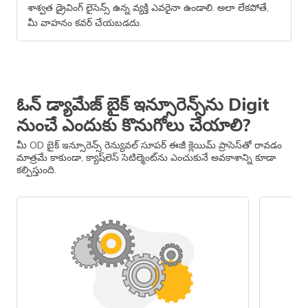
శాశ్వత డ్రైవింగ్ లైసెన్స్ ఉన్న వ్యక్తి ఎవరైనా ఉండాలి. అలా లేకపోతే,
మీ వాహనం కవర్ చేయబడదు.
ఓన్ డ్యామేజ్ బైక్ ఇన్సూరెన్స్​ను Digit
నుంచే ఎందుకు కొనుగోలు చేయాలి?
మీ OD బైక్ ఇన్సూరెన్స్ రెన్యువల్​ సూపర్​ ఈజీ క్లెయిమ్​ ప్రాసెస్​తో రావడం
మాత్రమే కాకుండా, క్యాష్​లెస్ సెటిల్మెంట్‎ను ఎంచుకునే అవకాశాన్ని కూడా
కల్పిస్తుంది.