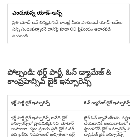
ఎంచుకున్న యాడ్-ఆన్స్
ప్రతి యాడ్-ఆన్ భిన్నమైనదే. కాబట్టి మీరు ఎంచుకునే యాడ్–ఆన్​లు,
ఎన్ని ఎంచుకున్నారనే దానిపై కూడా OD ప్రీమియం ఆధారపడి
ఉంటుంది.
పోల్చండి: థర్డ్ పార్టీ, ఓన్ డ్యామేజ్ &
కాంప్రహెన్సివ్ బైక్ ఇన్సూరెన్స్
థర్డ్ పార్టీ బైక్ ఇన్సూరెన్స్
ఓన్ డ్యామేజ్ బైక్ ఇన్సూరెన్స్
థర్డ్ పార్టీ బైక్ ఇన్సూరెన్స్ అనేది బైక్
బైక్ ఓన్ డ్యామేజ్​లను, నష్టాలన
ఇన్సూరెన్స్​లో ప్రాథమికమైనది. మోటార్
చేయడానికి అందుబాటులో ఉన్న
వాహనాల చట్టం ప్రకారం ప్రతీ బైక్ ఓనర్
స్టాండలోన్ బైక్ ఇన్సూరెన్స్ పాలస
తన బైక్​ను నడపాలంటే ఖచ్చితంగా థర్డ్
డ్యామేజ్ బైక్ ఇన్సూరెన్స్.