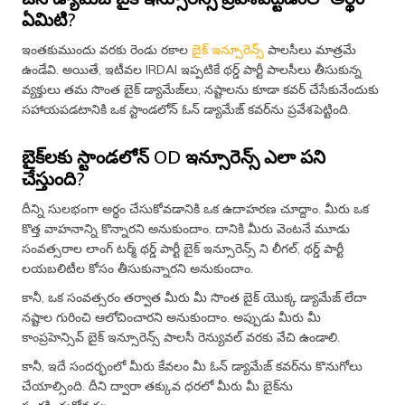
ఏమిటి?
ఇంతకుముందు వరకు రెండు రకాల
బైక్ ఇన్సూరెన్స్
పాలసీలు మాత్రమే
ఉండేవి. అయితే, ఇటీవల IRDAI ఇప్పటికే థర్డ్ పార్టీ పాలసీలు తీసుకున్న
వ్యక్తులు తమ సొంత బైక్ డ్యామేజ్​లు, నష్టాలను కూడా కవర్ చేసేకునేందుకు
సహాయపడటానికి ఒక స్టాండలోన్ ఓన్ డ్యామేజ్ కవర్​ను ప్రవేశపెట్టింది.
బైక్​లకు స్టాండలోన్ OD ఇన్సూరెన్స్ ఎలా పని
చేస్తుంది?
దీన్ని సులభంగా అర్థం చేసుకోవడానికి ఒక ఉదాహరణ చూద్దాం. మీరు ఒక
కొత్త వాహనాన్ని కొన్నారని అనుకుందాం. దానికి మీరు వెంటనే మూడు
సంవత్సరాల లాంగ్ టర్మ్ థర్డ్ పార్టీ బైక్ ఇన్సూరెన్స్ ని లీగల్, థర్డ్ పార్టీ
లయబలిటీల కోసం తీసుకున్నారని అనుకుందాం.
కానీ, ఒక సంవత్సరం తర్వాత మీరు మీ సొంత బైక్ యొక్క డ్యామేజ్ లేదా
నష్టాల గురించి ఆలోచించారని అనుకుందాం. అప్పుడు మీరు మీ
కాంప్రహెన్సివ్ బైక్ ఇన్సూరెన్స్ పాలసీ రెన్యువల్ వరకు వేచి ఉండాలి.
కానీ, ఇదే సందర్భంలో మీరు కేవలం మీ ఓన్ డ్యామేజ్ కవర్​ను కొనుగోలు
చేయాల్సింది. దీని ద్వారా తక్కువ ధరలో మీరు మీ బైక్​ను