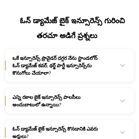
ఓన్ డ్యామేజ్ బైక్ ఇన్సూరెన్స్ గురించి
తరచూ అడిగే ప్రశ్నలు
ఒకే ఇన్సూరెన్స్ ప్రొవైడర్ దగ్గర నేను స్టాండలోన్
ఓన్ డ్యామేజ్ కవర్, థర్డ్ పార్టీ ఇన్సూరెన్స్​ను
కొనుగోలు చేయాలా?
అవసరం లేదు. ఒకే ఇన్సూరెన్స్ ప్రొవైడర్ దగ్గరే స్టాండలోన్ ఓన్
డ్యామేజ్ కవర్, థర్డ్ పార్టీ ఇన్సూరెన్స్ కొనుగోలు చేయాలన్న
నియమేమీ లేదు.
ఎన్ని రకాల బైక్ ఇన్సూరెన్స్ పాలసీలు
అందుబాటులో ఉన్నాయి?
ఎన్ని రకాల బైక్ ఇన్సూరెన్స్ పాలసీలు అందుబాటులో ఉన్నాయి?
ఓన్ డ్యామేజ్ బైక్ ఇన్సూరెన్స్ కొనడానికి ఎవరు
అర్హులు?