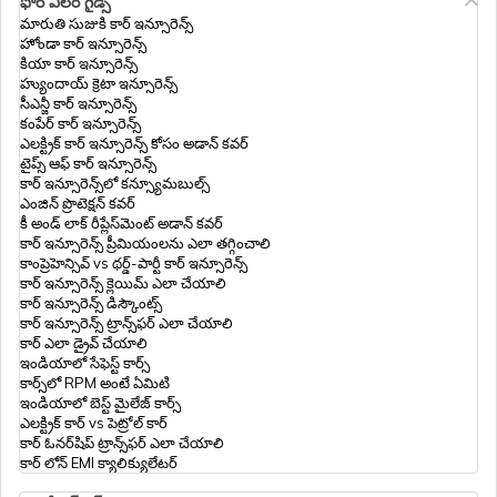
ఫోర్ వీలర్ గైడ్స్
మారుతి సుజుకి కార్ ఇన్సూరెన్స్
హోండా కార్ ఇన్సూరెన్స్
థర్డ్​ పార్టీ బైక్​ ఇన్సూరెన్స్
కియా కార్ ఇన్సూరెన్స్
హ్యుందాయ్ క్రెటా ఇన్సూరెన్స్
సీఎన్జీ కార్ ఇన్సూరెన్స్
కంపేర్ కార్ ఇన్సూరెన్స్
ఎలక్ట్రిక్ బైక్ ఇన్సూరెన్స్
ఎలక్ట్రిక్ కార్ ఇన్సూరెన్స్ కోసం అడాన్ కవర్
టైప్స్ ఆఫ్ కార్ ఇన్సూరెన్స్
కార్ ఇన్సూరెన్స్‌లో కన్స్యూమబుల్స్
ఎంజిన్ ప్రొటెక్షన్ కవర్
టూ వీలర్ బీమా లో కన్సూమబుల్స్ కవర్ అంటే
కీ అండ్ లాక్ రీప్లేస్‌మెంట్ అడాన్ కవర్
ఏమిటి
కార్ ఇన్సూరెన్స్ ప్రీమియంలను ఎలా తగ్గించాలి
కాంప్రెహెన్సివ్ vs థర్డ్-పార్టీ కార్ ఇన్సూరెన్స్
కార్ ఇన్సూరెన్స్ క్లెయిమ్ ఎలా చేయాలి
టూ వీలర్ బీమా లో ట్రావెల్ మరియు డైలీ అలవెన్స్
కార్ ఇన్సూరెన్స్ డిస్కౌంట్స్
బెనిఫిట్ యాడ్ ఆన్
కార్ ఇన్సూరెన్స్ ట్రాన్స్‌ఫర్ ఎలా చేయాలి
కార్ ఎలా డ్రైవ్ చేయాలి
ఇండియాలో సేఫెస్ట్ కార్స్
పాత బైక్​ ఇన్సూరెన్స్
కార్స్‌లో RPM అంటే ఏమిటి
ఇండియాలో బెస్ట్ మైలేజ్ కార్స్
ఎలక్ట్రిక్ కార్ vs పెట్రోల్ కార్
కార్ ఓనర్‌షిప్ ట్రాన్స్‌ఫర్ ఎలా చేయాలి
క్యాష్​లెస్​ బైక్​ ఇన్సూరెన్స్
కార్ లోన్ EMI క్యాలిక్యులేటర్