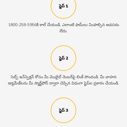
స్టెప్ 1
1800-258-5956కి కాల్ చేయండి. ఎలాంటి ఫామ్​లు నింపాల్సిన అవసరం
లేదు.
స్టెప్ 2
సెల్ఫ్ ఇన్​స్పెక్షన్ కోసం మీ మొబైల్ నెంబర్​పై లింక్ పొందండి. మీ వాహన
డ్యామేజ్​లను మీ స్మార్ట్​ఫోన్ ద్వారా చెప్పిన విధంగా స్టెప్​ల ప్రకారం చేయండి.
స్టెప్ 3