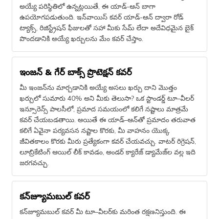
అయ్యే పరిస్థితిలో ఉన్నట్లయితే, ఈ యాడ్-ఆన్ బాగా
ఉపయోగపడుతుంది. ఇన్​వాయిస్ కవర్ యాడ్-ఆన్ ద్వారా రోడ్​
ట్యాక్స్, రిజిస్ట్రేషన్ ఫీజులతో సహా మీకు సేమ్​ లేదా అదేవిధమైన బైక్
పొందడానికి అయ్యే ఖర్చులను మేం కవర్ చేస్తాం.
ఇంజన్ & గేర్ బాక్స్ ప్రొటెక్షన్ కవర్
మీ ఇంజన్​ను మార్చడానికి అయ్యే అసలు ఖర్చు దాని మొత్తం
ఖర్చులో సుమారు 40% అని మీకు తెలుసా? ఒక స్టాండర్డ్​ టూ–వీలర్
ఇన్సూరెన్స్ పాలసీలో, ప్రమాద సమయంలో కలిగే నష్టాలు మాత్రమే
కవర్ చేయబడతాయి. అయితే ఈ యాడ్–ఆన్​తో ప్రమాదం తరువాత
కలిగే ఏవైనా పర్యవసన నష్టాల కొరకు, మీ వాహనం యొక్క
జీవితకాలం కొరకు మీరు ప్రత్యేకంగా కవర్ చేయవచ్చు. వాటర్ రిగ్రెషన్,
లూబ్రికేటింగ్ ఆయిల్ లీక్ కావడం, అండర్ క్యారేజ్ డ్యామేజ్​ల వల్ల ఇది
జరగవచ్చు.
కన్​జ్యూమబుల్​ కవర్
కన్​జ్యూమబుల్​ కవర్ మీ టూ–వీలర్​కు మరింత రక్షణనిస్తుంది. ఈ