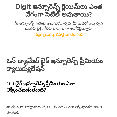
Digit ఇన్సూరెన్స్ క్లెయిమ్​లు ఎంత
వేగంగా సెటిల్ అవుతాయి?
మీ ఇన్సూరెన్స్ గురించి తెలుసుకోవాల్సిన, మీ మదిలో రావాల్సిన
మొదటి ప్రశ్న. మీరు చాలా బాగా ఆలోచిస్తున్నారు!
Digit క్లెయిమ్స్​ రిపోర్టును చదవండి
ఓన్ డ్యామేజ్ బైక్ ఇన్సూరెన్స్ ప్రీమియం
క్యాలుక్యులేషన్
OD బైక్ ఇన్సూరెన్స్ ప్రీమియం ఎలా
లెక్కించబడుతుంది?
సాంకేతికంగా మాట్లాడుకుంటే, OD ప్రీమియం ఎలా లెక్కిస్తారనేది ఇక్కడ
చూడండి: