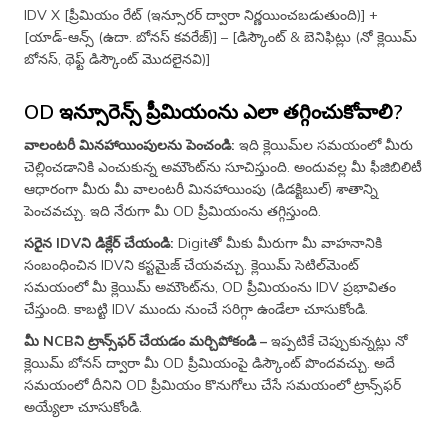
IDV X [ప్రీమియం రేట్ (ఇన్సూరర్ ద్వారా నిర్ణయించబడుతుంది)] +
[యాడ్-ఆన్స్ (ఉదా. బోనస్ కవరేజ్)] – [డిస్కౌంట్ & బెనిఫిట్లు (నో క్లెయిమ్​
బోనస్, థెఫ్ట్ డిస్కౌంట్ మొదలైనవి)]
OD ఇన్సూరెన్స్ ప్రీమియంను ఎలా తగ్గించుకోవాలి?
వాలంటరీ మినహాయింపులను పెంచండి:
ఇది క్లెయిమ్​ల సమయంలో మీరు
చెల్లించడానికి ఎంచుకున్న అమౌంట్​ను సూచిస్తుంది. అందువల్ల మీ ఫీజిబిలిటీ
ఆధారంగా మీరు మీ వాలంటరీ మినహాయింపు (డిడక్టిబుల్​) శాతాన్ని
పెంచవచ్చు. ఇది నేరుగా మీ OD ప్రీమియంను తగ్గిస్తుంది.
సరైన IDVని డిక్లేర్ చేయండి:
Digitతో మీకు మీరుగా మీ వాహనానికి
సంబంధించిన IDVని కస్టమైజ్ చేయవచ్చు. క్లెయిమ్​ సెటిల్​మెంట్
సమయంలో మీ క్లెయిమ్​ అమౌంట్​ను, OD ప్రీమియంను IDV ప్రభావితం
చేస్తుంది. కాబట్టి IDV ముందు నుంచే సరిగ్గా ఉండేలా చూసుకోండి.
మీ NCBని ట్రాన్స్​ఫర్ చేయడం మర్చిపోకండి –
ఇప్పటికే చెప్పుకున్నట్లు నో
క్లెయిమ్​ బోనస్ ద్వారా మీ OD ప్రీమియంపై డిస్కౌంట్ పొందవచ్చు. అదే
సమయంలో దీనిని OD ప్రీమియం కొనుగోలు చేసే సమయంలో ట్రాన్స్​ఫర్
అయ్యేలా చూసుకోండి.