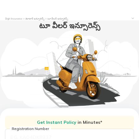
Digit Insurance
మోటార్​ ఇన్సూరెన్స్
టూ వీలర్​ ఇన్సూరెన్స్​
టూ వీలర్ ఇన్సూరెన్స్
Get Instant Policy
in Minutes*
Registration Number