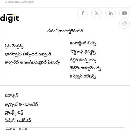
రెన్యూ చేసుకోండి
Last updated:
22-05-2026
కాంప్రెహెన్సివ్ బైక్ భీమాచేయడం
గురించి
కాంటాక్ట్
కేరియర్
ద్విచక్ర వాహన బీమా లో రిటర్న్ టు ఇన్వాయిస్
ఇంపార్టెంట్ లింక్స్
కవర్‌
ప్రెస్ మెన్షన్స్
బోర్డ్ ఆఫ్ డైరెక్టర్స్
భాగస్వామి హాస్పిటల్ అవ్వండి
పబ్లిక్ డిస్క్లోజర్స్
టూ వీలర్ బీమా లో టైర్ ప్రొటెక్షన్ యాడ్ ఆన్ కవర్
కార్పొరేట్ & ఇండివిడ్యువల్ ఏజెంట్స్
డౌన్లోడ్ డాక్యుమెంట్స్
ఇన్వెస్టర్ రిలేషన్స్
బైక్​ ఇన్సూరెన్స్​లో ఎన్​సీబీ (NCB)
రిసోర్సెస్
3 Sanvatsarāla baik bhīmā
క్యాన్సల్ ఈ-మాండేట్
ప్రొడక్ట్స్ లిస్ట్
సీకేవైసీ అవేర్‌నెస్
భారతదేశంలో బైక్ ఇన్సూరెన్స్ ఎందుకు తప్పనిసరి