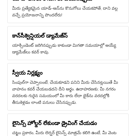
మీరు ప్రత్యేకమైన యాడ్–ఆన్​ను కొనుగోలు చేయకపోతే, దాని వల్ల
వచ్చే ప్రయోజనాన్ని పొందలేరు!
కాన్​సీక్వెన్షియల్​ డ్యామేజ్​స్
యాక్సిండెంట్​ జరిగినప్పుడు కాకుండా మిగతా సమయాల్లో అయ్యే
డ్యామేజ్​లు కవర్ కావు.
స్వీయ నిర్లక్ష్యం
సింపుల్​గా చెప్పాలంటే, చేయకూడని పనిని మీరు చేసినట్లయితే మీ
వాహనం కవర్ చేయబడదని దీని అర్థం. ఉదాహరణకు; మీ నగరం
వరదలకు గురైన సమయంలో మీ కారు లేదా బైక్‌ను వరదల్లోకి
తీసుకెళ్లడం లాంటి పనులు చేసినప్పుడు.
లైసెన్స్ హోల్డర్ లేకుండా డ్రైవింగ్ చేయడం
చట్టం ప్రకారం, మీరు లెర్నర్ లైసెన్స్ మాత్రమే కలిగి ఉంటే, మీ వెంట