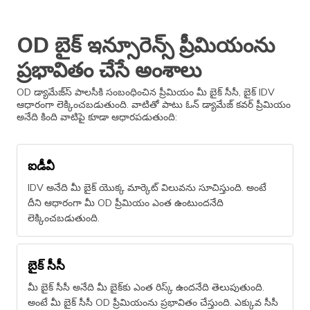
OD బైక్ ఇన్సూరెన్స్ ప్రీమియంను
ప్రభావితం చేసే అంశాలు
OD డ్యామేజ్​స్​ పాలసీకి సంబంధించిన ప్రీమియం మీ బైక్ సీసీ, బైక్ IDV
ఆధారంగా లెక్కించబడుతుంది. వాటితో పాటు ఓన్ డ్యామేజ్ కవర్ ప్రీమియం
అనేది కింది వాటిపై కూడా ఆధారపడుతుంది:
ఐడీవీ
IDV అనేది మీ బైక్ యొక్క మార్కెట్ విలువను సూచిస్తుంది. అంటే
దీని ఆధారంగా మీ OD ప్రీమియం ఎంత ఉంటుందనేది
లెక్కించబడుతుంది.
బైక్ సీసీ
మీ బైక్ సీసీ అనేది మీ బైక్​కు ఎంత రిస్క్ ఉందనేది తెలుపుతుంది.
అంటే మీ బైక్ సీసీ OD ప్రీమియంను ప్రభావితం చేస్తుంది. ఎక్కువ సీసీ