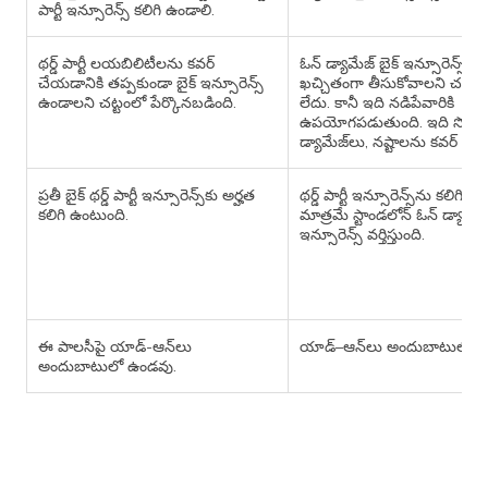
పార్టీ ఇన్సూరెన్స్ కలిగి ఉండాలి.
థర్డ్ పార్టీ లయబిలిటీలను కవర్
ఓన్ డ్యామేజ్ బైక్ ఇన్సూరెన్స్ అన
చేయడానికి తప్పకుండా బైక్ ఇన్సూరెన్స్
ఖచ్చితంగా తీసుకోవాలని చట్టం
ఉండాలని చట్టంలో పేర్కొనబడింది.
లేదు. కానీ ఇది నడిపేవారికి
ఉపయోగపడుతుంది. ఇది సొంత
డ్యామేజ్​లు, నష్టాలను కవర్ చేస్త
ప్రతీ బైక్​ థర్డ్ పార్టీ ఇన్సూరెన్స్​కు అర్హత
థర్డ్ పార్టీ ఇన్సూరెన్స్​ను కలిగిన
కలిగి ఉంటుంది.
మాత్రమే స్టాండలోన్ ఓన్ డ్యామేజ్
ఇన్సూరెన్స్ వర్తిస్తుంది.
ఈ పాలసీపై యాడ్-ఆన్​లు
యాడ్–ఆన్​లు అందుబాటులో ఉ
అందుబాటులో ఉండవు.