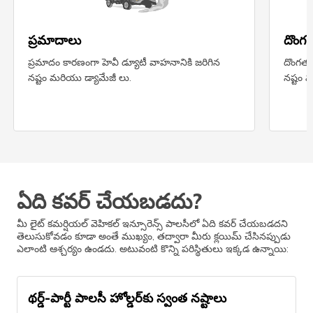
ప్రమాదాలు
దొంగ
ప్రమాదం కారణంగా హెవీ డ్యూటీ వాహనానికి జరిగిన
దొంగతన
నష్టం మరియు డ్యామేజీ లు.
నష్టం 
ఏది కవర్ చేయబడదు?
మీ లైట్ కమర్షియల్ వెహికల్ ఇన్సూరెన్స్ పాలసీలో ఏది కవర్ చేయబడదని
తెలుసుకోవడం కూడా అంతే ముఖ్యం, తద్వారా మీరు క్లయిమ్ చేసినప్పుడు
ఎలాంటి ఆశ్చర్యం ఉండదు. అటువంటి కొన్ని పరిస్థితులు ఇక్కడ ఉన్నాయి:
థర్డ్-పార్టీ పాలసీ హోల్డర్‌కు స్వంత నష్టాలు