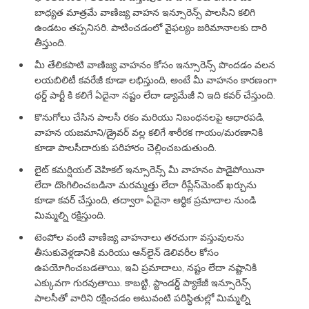
బాధ్యత మాత్రమే వాణిజ్య వాహన ఇన్సూరెన్స్ పాలసీని కలిగి
ఉండటం తప్పనిసరి. పాటించడంలో వైఫల్యం జరిమానాలకు దారి
తీస్తుంది.
మీ తేలికపాటి వాణిజ్య వాహనం కోసం ఇన్సూరెన్స్ పొందడం వలన
లయబిలిటీ కవరేజీ కూడా లభిస్తుంది, అంటే మీ వాహనం కారణంగా
థర్డ్ పార్టీ కి కలిగే ఏదైనా నష్టం లేదా డ్యామేజీ ని ఇది కవర్ చేస్తుంది.
కొనుగోలు చేసిన పాలసీ రకం మరియు నిబంధనలపై ఆధారపడి,
వాహన యజమాని/డ్రైవర్ వల్ల కలిగే శారీరక గాయం/మరణానికి
కూడా పాలసీదారుకు పరిహారం చెల్లించబడుతుంది.
లైట్ కమర్షియల్ వెహికల్ ఇన్సూరెన్స్ మీ వాహనం పాడైపోయినా
లేదా దొంగిలించబడినా మరమ్మత్తు లేదా రీప్లేస్‌మెంట్ ఖర్చును
కూడా కవర్ చేస్తుంది, తద్వారా ఏదైనా ఆర్థిక ప్రమాదాల నుండి
మిమ్మల్ని రక్షిస్తుంది.
టెంపోల వంటి వాణిజ్య వాహనాలు తరచుగా వస్తువులను
తీసుకువెళ్లడానికి మరియు ఆన్‌లైన్ డెలివరీల కోసం
ఉపయోగించబడతాయి, ఇవి ప్రమాదాలు, నష్టం లేదా నష్టానికి
ఎక్కువగా గురవుతాయి. కాబట్టి, స్టాండర్డ్ ప్యాకేజీ ఇన్సూరెన్స్
పాలసీతో వారిని రక్షించడం అటువంటి పరిస్థితుల్లో మిమ్మల్ని