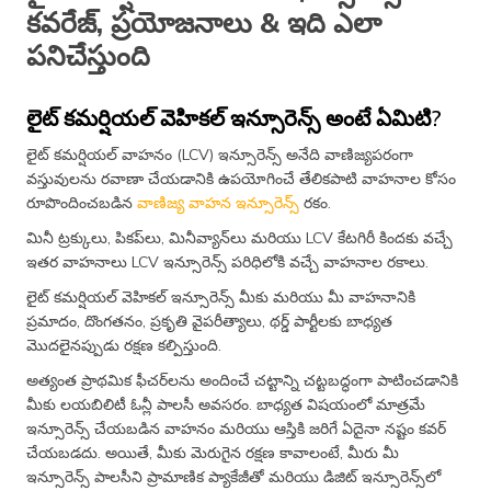
కవరేజ్, ప్రయోజనాలు & ఇది ఎలా
పనిచేస్తుంది
లైట్ కమర్షియల్ వెహికల్ ఇన్సూరెన్స్ అంటే ఏమిటి?
లైట్ కమర్షియల్ వాహనం (LCV) ఇన్సూరెన్స్ అనేది వాణిజ్యపరంగా
వస్తువులను రవాణా చేయడానికి ఉపయోగించే తేలికపాటి వాహనాల కోసం
రూపొందించబడిన
వాణిజ్య వాహన ఇన్సూరెన్స్
రకం.
మినీ ట్రక్కులు, పికప్‌లు, మినీవ్యాన్‌లు మరియు LCV కేటగిరీ కిందకు వచ్చే
ఇతర వాహనాలు LCV ఇన్సూరెన్స్ పరిధిలోకి వచ్చే వాహనాల రకాలు.
లైట్ కమర్షియల్ వెహికల్ ఇన్సూరెన్స్ మీకు మరియు మీ వాహనానికి
ప్రమాదం, దొంగతనం, ప్రకృతి వైపరీత్యాలు, థర్డ్ పార్టీలకు బాధ్యత
మొదలైనప్పుడు రక్షణ కల్పిస్తుంది.
అత్యంత ప్రాథమిక ఫీచర్‌లను అందించే చట్టాన్ని చట్టబద్ధంగా పాటించడానికి
మీకు లయబిలిటీ ఓన్లీ పాలసీ అవసరం. బాధ్యత విషయంలో మాత్రమే
ఇన్సూరెన్స్ చేయబడిన వాహనం మరియు ఆస్తికి జరిగే ఏదైనా నష్టం కవర్
చేయబడదు. అయితే, మీకు మెరుగైన రక్షణ కావాలంటే, మీరు మీ
ఇన్సూరెన్స్ పాలసీని ప్రామాణిక ప్యాకేజీతో మరియు డిజిట్ ఇన్సూరెన్స్‌లో