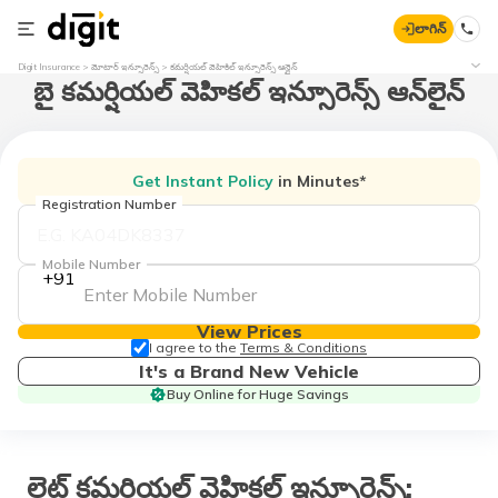
లాగిన్
Digit Insurance
మోటార్​ ఇన్సూరెన్స్
కమర్షియల్ వెహికిల్ ఇన్సూరెన్స్ ఆన్లైన్
బై కమర్షియల్ వెహికల్ ఇన్సూరెన్స్ ఆన్‌లైన్
Get Instant Policy
in Minutes*
Registration Number
Mobile Number
+91
View Prices
I agree to the
Terms & Conditions
It's a Brand New Vehicle
Buy Online for Huge Savings
లైట్ కమర్షియల్ వెహికల్ ఇన్సూరెన్స్: