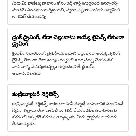
మీరు మీ వాణిజ్య వాహనం కోసం థర్డ్-పార్టీ కమర్షియల్ ఇన్సూరెన్స్
మాత్రమే ఎంచుకుంటున్నట్లయితే, స్వంత నష్టాలు మరియు డ్యామేజీ
లు కవర్ చేయబడవు.
డ్రంక్ డ్రైవింగ్, లేదా చెల్లుబాటు అయ్యే లైసెన్స్ లేకుండా
డ్రైవింగ్
క్లయిమ్ సమయంలో, డ్రైవర్-యజమాని చెల్లుబాటు అయ్యే డ్రైవింగ్
లైసెన్స్ లేకుండా లేదా మద్యం మత్తులో ఇన్సూరెన్సు చేయబడిన
వాహనాన్ని నడుపుతున్నట్లు గుర్తించబడితే, క్లయిమ్
ఆమోదించబడదు.
కంట్రిబ్యూటరీ నెగ్లిజెన్స్
కంట్రిబ్యూటరీ నెగ్లిజెన్స్ కారణంగా హెవీ డ్యూటీ వాహనానికి సంభవించే
ఏదైనా నష్టాలు లేదా డామేజీ లు కవర్ చేయబడవు. ఉదాహరణకు,
నగరంలో అప్పటికే వరదలు ఉన్నప్పుడు, మీరు ట్రాక్టర్‌ను బయటకు
తీసుకువెళ్లడం.