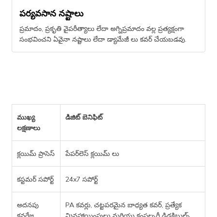
పర్యవసాన నష్టాలు
ప్రమాదం, ప్రకృతి వైపరీత్యాలు లేదా అగ్నిప్రమాదం వల్ల ప్రత్యక్షంగా
సంభవించని ఏవైనా నష్టాలు లేదా డ్యామేజీ లు కవర్ చేయబడవు.
ముఖ్య
డిజిట్ బెనిఫిట్
లక్షణాలు
క్లయిమ్ ప్రాసెస్
పేపర్‌లెస్ క్లయిమ్ లు
కస్టమర్ సపోర్ట్
24x7 సపోర్ట్
అదనపు
PA కవర్లు, చట్టపరమైన బాధ్యత కవర్, ప్రత్యేక
కవరేజ
మినహాయింపులు మరియు కంపల్సరీ డిడక్టిబుల్స్