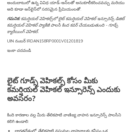
అందుబాటులో ఉన్న వివిధ యాడ్-ఆన్‌లతో అనుకూలీకరించవచ్చు మరియు
అది కూడా ఆన్‌లైన్‌లో సరసమైన ప్రీమియంలతో.
గమనిక:
కమర్షియల్ వెహికల్స్‌లో లైట్ కమర్షియల్ వెహికల్ ఇన్సూరెన్స్ డిజిట్
కమర్షియల్ వెహికల్ ప్యాకేజీ పాలసీ కింద కవర్ చేయబడుతుంది - గూడ్స్
క్యారీయింగ్ వెహికల్.
UIN నంబర్ IRDAN158RP0001V01201819
ఇంకా చదవండి
లైట్ గూడ్స్ వెహికల్స్ కోసం మీకు
కమర్షియల్ వెహికల్ ఇన్సూరెన్స్ ఎందుకు
అవసరం?
కింది కారణాల వల్ల మీరు తేలికపాటి వాణిజ్య వాహన ఇన్సూరెన్స్ పాలసీని
కలిగి ఉండాలి:
భారతదేశంలో, తేలికపాటి వస్తువుల వాహనాలకు కనీసం ఒక