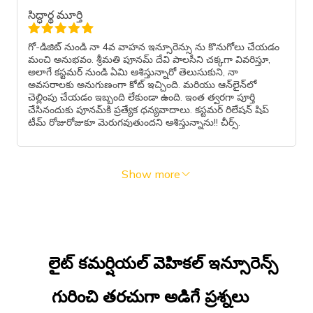
సిద్ధార్థ మూర్తి
గో-డిజిట్ నుండి నా 4వ వాహన ఇన్సూరెన్సు ను కొనుగోలు చేయడం
మంచి అనుభవం. శ్రీమతి పూనమ్ దేవి పాలసీని చక్కగా వివరిస్తూ,
అలాగే కస్టమర్ నుండి ఏమి ఆశిస్తున్నారో తెలుసుకుని, నా
అవసరాలకు అనుగుణంగా కోట్ ఇచ్చింది. మరియు ఆన్‌లైన్‌లో
చెల్లింపు చేయడం ఇబ్బంది లేకుండా ఉంది. ఇంత త్వరగా పూర్తి
చేసినందుకు పూనమ్‌కి ప్రత్యేక ధన్యవాదాలు. కస్టమర్ రిలేషన్ షిప్
టీమ్ రోజురోజుకూ మెరుగవుతుందని ఆశిస్తున్నాను!! చీర్స్.
Show more
లైట్ కమర్షియల్ వెహికల్ ఇన్సూరెన్స్
గురించి తరచుగా అడిగే ప్రశ్నలు