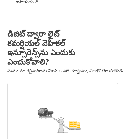
కాపాడుతుంది.
డిజిట్ ద్వారా లైట్
కమర్షియల్ వెహికల్
ఇన్సూరెన్స్‌ను ఎందుకు
ఎంచుకోవాలి?
మేము మా కస్టమర్‌లను వీఐపీ ల వలె చూస్తాము, ఎలాగో తెలుసుకోండి…