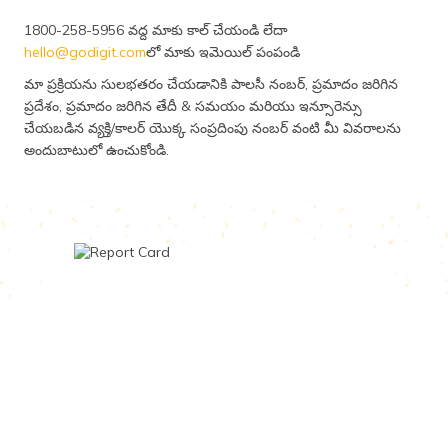
1800-258-5956 వద్ద మాకు కాల్ చేయండి లేదా
hello@godigit.com
లో మాకు ఇమెయిల్ పంపండి
మా ప్రక్రియను సులభతరం చేయడానికి పాలసీ నంబర్, ప్రమాదం జరిగిన
ప్రదేశం, ప్రమాదం జరిగిన తేదీ & సమయం మరియు ఇన్సూరెన్సు
చేయబడిన వ్యక్తి/కాలర్ యొక్క సంప్రదింపు నంబర్ వంటి మీ వివరాలను
అందుబాటులో ఉంచుకోండి.