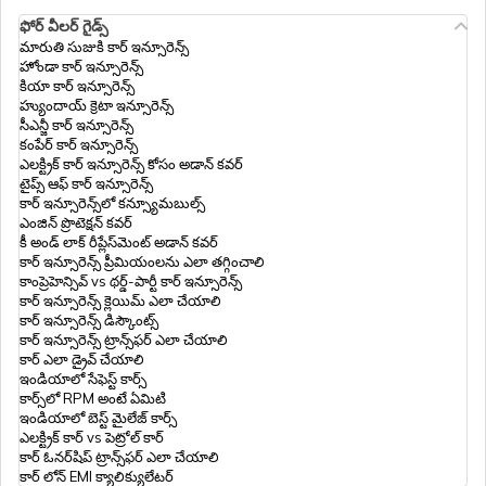
ట్రెయిలర్‌ ఇన్సూరెన్స్ ధర & ఆన్‌లైన్ పాలసీ
రెన్యూవల్
ఫోర్ వీలర్ గైడ్స్
మారుతి సుజుకి కార్ ఇన్సూరెన్స్
హోండా కార్ ఇన్సూరెన్స్
కియా కార్ ఇన్సూరెన్స్
ట్రక్​ ఇన్సూరెన్స్
హ్యుందాయ్ క్రెటా ఇన్సూరెన్స్
సీఎన్జీ కార్ ఇన్సూరెన్స్
కంపేర్ కార్ ఇన్సూరెన్స్
భారతదేశంలో కమర్షియల్ వెహికల్ థర్డ్ పార్టీ
ఎలక్ట్రిక్ కార్ ఇన్సూరెన్స్ కోసం అడాన్ కవర్
ఇన్సూరెన్స్ ఆన్‌లైన్
టైప్స్ ఆఫ్ కార్ ఇన్సూరెన్స్
కార్ ఇన్సూరెన్స్‌లో కన్స్యూమబుల్స్
ఎంజిన్ ప్రొటెక్షన్ కవర్
కీ అండ్ లాక్ రీప్లేస్‌మెంట్ అడాన్ కవర్
ఎక్స్కవేటర్ భీమాకోసం చెల్లిస్తూ ఉండే మొత్తం
కార్ ఇన్సూరెన్స్ ప్రీమియంలను ఎలా తగ్గించాలి
కాంప్రెహెన్సివ్ vs థర్డ్-పార్టీ కార్ ఇన్సూరెన్స్
కార్ ఇన్సూరెన్స్ క్లెయిమ్ ఎలా చేయాలి
కమర్షియల్ వెహికల్ ఇన్సూరెన్స్‌లో కన్జూమబుల్
కార్ ఇన్సూరెన్స్ డిస్కౌంట్స్
కవర్
కార్ ఇన్సూరెన్స్ ట్రాన్స్‌ఫర్ ఎలా చేయాలి
కార్ ఎలా డ్రైవ్ చేయాలి
ఇండియాలో సేఫెస్ట్ కార్స్
కార్స్‌లో RPM అంటే ఏమిటి
ఆటో రిక్షా ఇన్సూరెన్స్​
ఇండియాలో బెస్ట్ మైలేజ్ కార్స్
ఎలక్ట్రిక్ కార్ vs పెట్రోల్ కార్
కార్ ఓనర్‌షిప్ ట్రాన్స్‌ఫర్ ఎలా చేయాలి
కార్ లోన్ EMI క్యాలిక్యులేటర్