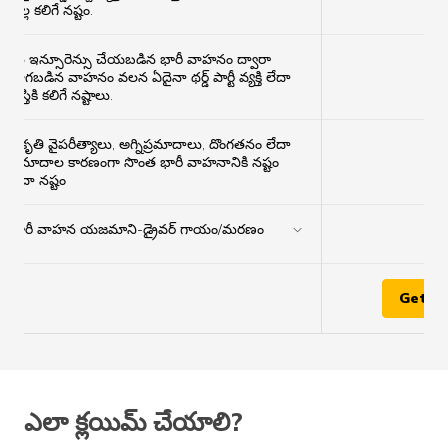
✔
వల్ల కలిగే నష్టం.
మీ ఇన్సూరెన్సు చేయబడిన భారీ వాహనం ద్వారా
లాగబడిన వాహనం వలన ఏదైనా థర్డ్ పార్టీ వ్యక్తి లేదా
✔
ఆస్తికి కలిగే నష్టాలు.
ప్రకృతి వైపరీత్యాలు, అగ్నిప్రమాదాలు, దొంగతనం లేదా
×
ప్రమాదాల కారణంగా సొంత భారీ వాహనానికి నష్టం
లేదా నష్టం
భారీ వాహన యజమాని-డ్రైవర్ గాయం/మరణం
✔
Get Q
ఎలా క్లయిమ్ చేయాలి?