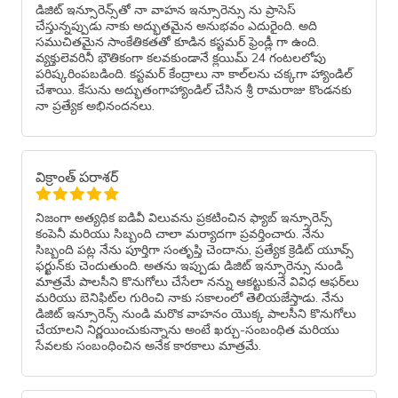
డిజిట్ ఇన్సూరెన్స్‌తో నా వాహన ఇన్సూరెన్సు ను ప్రాసెస్
చేస్తున్నప్పుడు నాకు అద్భుతమైన అనుభవం ఎదురైంది. అది
సముచితమైన సాంకేతికతతో కూడిన కస్టమర్ ఫ్రెండ్లీ గా ఉంది.
వ్యక్తులెవరినీ భౌతికంగా కలవకుండానే క్లయిమ్ 24 గంటలలోపు
పరిష్కరింపబడింది. కస్టమర్ కేంద్రాలు నా కాల్‌లను చక్కగా హ్యాండిల్
చేశాయి. కేసును అద్భుతంగాహ్యాండిల్ చేసిన శ్రీ రామరాజు కొండనకు
నా ప్రత్యేక అభినందనలు.
విక్రాంత్ పరాశర్
నిజంగా అత్యధిక ఐడివీ విలువను ప్రకటించిన ఫ్యాబ్ ఇన్సూరెన్స్
కంపెనీ మరియు సిబ్బంది చాలా మర్యాదగా ప్రవర్తించారు. నేను
సిబ్బంది పట్ల నేను పూర్తిగా సంతృప్తి చెందాను, ప్రత్యేక క్రెడిట్ యూవ్స్
ఫర్ఖున్‌కు చెందుతుంది. అతను ఇప్పుడు డిజిట్ ఇన్సూరెన్సు నుండి
మాత్రమే పాలసీని కొనుగోలు చేసేలా నన్ను ఆకట్టుకునే వివిధ ఆఫర్‌లు
మరియు బెనిఫిట్‌ల గురించి నాకు సకాలంలో తెలియజేస్తాడు. నేను
డిజిట్ ఇన్సూరెన్స్ నుండి మరొక వాహనం యొక్క పాలసీని కొనుగోలు
చేయాలని నిర్ణయించుకున్నాను అంటే ఖర్చు-సంబంధిత మరియు
సేవలకు సంబంధించిన అనేక కారకాలు మాత్రమే.