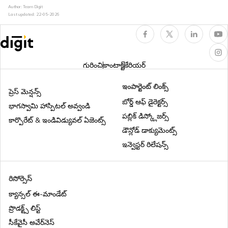
Author: Team Digit
హెవీ వెహికిల్​ ఇన్సూరెన్స్
Last updated:
22-05-2026
ఇన్వాయిస్ కవర్‌కి తిరిగి వెళ్లండి
గురించి
కాంటాక్ట్
కేరియర్
ట్యాక్సీ ఇన్సూరెన్స్
ఇంపార్టెంట్ లింక్స్
ప్రెస్ మెన్షన్స్
బోర్డ్ ఆఫ్ డైరెక్టర్స్
భాగస్వామి హాస్పిటల్ అవ్వండి
పబ్లిక్ డిస్క్లోజర్స్
కార్పొరేట్ & ఇండివిడ్యువల్ ఏజెంట్స్
ఆన్​లైన్లో ట్రాక్టర్​ ఇన్సూరెన్స్​
డౌన్లోడ్ డాక్యుమెంట్స్
ఇన్వెస్టర్ రిలేషన్స్
తేలికపాటి వాణిజ్య వాహన బీమా
రిసోర్సెస్
క్యాన్సల్ ఈ-మాండేట్
గూడ్స్ క్యారీయింగ్​ వెహికిల్ ఇన్సూరెన్స్
ప్రొడక్ట్స్ లిస్ట్
సీకేవైసీ అవేర్‌నెస్