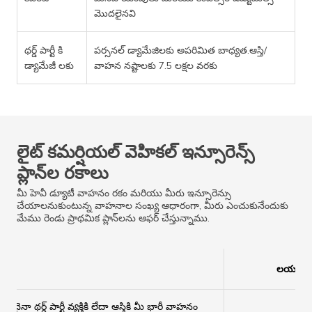
మొదలైనవి
థర్డ్ పార్టీ కి
పర్సనల్ డ్యామేజిలకు అపరిమిత బాధ్యత.ఆస్తి/
డ్యామేజీ లకు
వాహన నష్టాలకు 7.5 లక్షల వరకు
లైట్ కమర్షియల్ వెహికల్ ఇన్సూరెన్స్
ప్లాన్‌ల రకాలు
మీ హెవీ డ్యూటీ వాహనం రకం మరియు మీరు ఇన్సూరెన్సు
చేయాలనుకుంటున్న వాహనాల సంఖ్య ఆధారంగా, మీరు ఎంచుకునేందుకు
మేము రెండు ప్రాథమిక ప్లాన్‌లను ఆఫర్ చేస్తున్నాము.
లయబిలిటీ
ఏదైనా థర్డ్ పార్టీ వ్యక్తికి లేదా ఆస్తికి మీ భారీ వాహనం