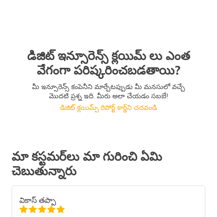
డిజిట్ ఇన్సూరెన్స్ క్లయిమ్ లు ఎంత
వేగంగా పరిష్కరించబడతాయి?
మీ ఇన్సూరెన్స్ కంపెనీని మార్చేటప్పుడు మీ మనసులో వచ్చే
మొదటి ప్రశ్న ఇది. మీరు అలా చేయడం సబబే!
డిజిట్ క్లయిమ్స్ రిపోర్ట్ కార్డ్‌ని చదవండి
మా కస్టమర్‌లు మా గురించి ఏమి
చెబుతున్నారు
వికాస్ తప్పా