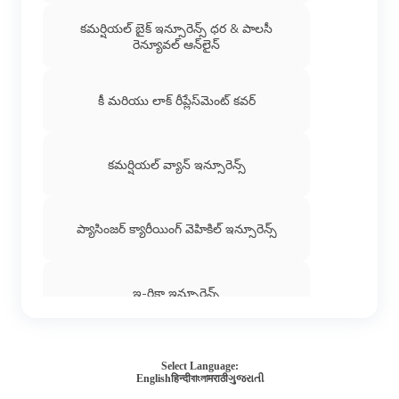
కమర్షియల్ బైక్ ఇన్సూరెన్స్ ధర & పాలసీ
రెన్యూవల్ ఆన్‌లైన్
కీ మరియు లాక్ రీప్లేస్‌మెంట్ కవర్
కమర్షియల్ వ్యాన్ ఇన్సూరెన్స్
ప్యాసింజర్ క్యారీయింగ్ వెహికిల్ ఇన్సూరెన్స్
ఇ-రిక్షా ఇన్సూరెన్స్
JCB భీమాకోసం చెల్లిస్తూ ఉండే మొత్తం
Select Language:
English
हिन्दी
বাংলা
मराठी
ગુજરાતી