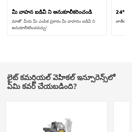
మీ వాహన ఐడివీ ని అనుకూలీకరించండి
24*7 సప
మాతో, మీరు మీ ఎంపిక ప్రకారం మీ వాహనం ఐడివీ ని
జాతీయ సె
అనుకూలీకరించవచ్చు!
లైట్ కమర్షియల్ వెహికల్ ఇన్సూరెన్స్‌లో
ఏమి కవర్ చేయబడింది?