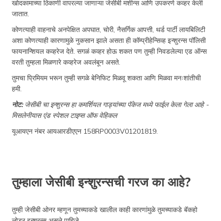
खोदकामाच्या ठिकाणी वापरल्या जाणाऱ्या जेसीबी मशीन्स आणि उपकरणे कव्हर केली
जातात.
कोणत्याही वाहनाचे अनपेक्षित अपघात, चोरी, नैसर्गिक आपत्ती, थर्ड पार्टी लायबिलिटी
अशा कोणत्याही कारणामुळे नुकसान झाले असता ही कॉम्प्रीहेन्सिव्ह इन्शुरन्स पॉलिसी
फायनान्शियल कव्हरेज देते. सगळं कव्हर होऊ शकत पण तुम्ही निवडलेल्या एड ऑन्स
वरती तुम्हला मिळणारे कव्हरेज अवलंबून असते.
तुमचा प्रिमियम भरून तुम्ही सगळे बेनिफिट मिळवू शकता आणि मिळवा मनःशांतीची
हमी.
नोट:
जेसीबी चा इन्शुरन्स हा कमर्शियल गाड्यांच्या पॅकेज मध्ये फाईल केला गेला आहे -
मिसलेनीयास एंड स्पेशल टाइप्स ऑफ वेहिकल
यूआयएन नंबर आयआरडीएएन 158RP0003V01201819.
तुम्हाला जेसीबी इन्शुरन्सची गरज का आहे?
तुम्ही जेसीबी ओनर म्हणून तुमच्याकडे खालील काही कारणांमुळे तुमच्याकडे बॅकहो
लोडर इन्शुरन्स असले पाहिजे