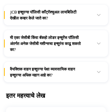
JCB इन्शुरन्स पॉलिसी कॉंट्रॅक्चुअल लायबिलिटी
देखील कव्हर केले जाते का?
नाही, इन्शुरन्स पॉलिसी अंतर्गत कोणतेही कॉंट्रॅक्चुअल लायबिलिटी समाविष्ट
नाही.
मी एका जेसीबी किंवा बॅकहो लोडर इन्शुरेंस पॉलिसी
अंतर्गत अनेक जेसीबी मशीन्सचा इन्शुरंस काढू शकतो
का?
नाही, प्रत्येक JCB मशिनसाठी तुम्हाला वेगळी इन्सुरन्स पॉलिसी घ्यावी लागेल.
तुमच्या सर्व JCB मशिनससाठी योग्य प्रीमियमवर योग्य इन्शुरन्स पॉलिसि
मिळवण्यासाठी तुम्ही आमच्याशी संपर्क साधू शकता.
वैयक्तिक वाहन इन्शुरन्स पेक्षा व्यावसायिक वाहन
इन्शुरन्स अधिक महाग आहे का?
होय, असे असण्याचे कारण आहे की व्यावसायिक वाहनांना अधिक जोखीम
असते आणि व्यावसायिक वाहनांची लायबिलिटी लिमिट वैयक्तिक वाहनापेक्षा
जास्त असल्यामुळे त्याची विम्याची किंमत देखील वाढते.
इतर महत्त्वाचे लेख