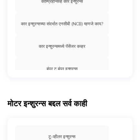
कॉम्प्रिहेन्सिव्ह कार इन्शुरन्स
कार इन्शुरन्सच्या संदर्भात एनसीबी (NCB) म्हणजे काय?
कार इन्शुरन्समध्ये पॅसेंजर कव्हर
बंपर टू बंपर इन्शुरन्स
कार इन्शुरन्स कव्हरबद्दल आपल्याला माहीत नसलेल्या 10
गोष्टी
मोटर इन्शुरन्स बद्दल सर्व काही
सीएनजी (CNG) कार इन्शुरन्स
Claims
टू-व्हीलर इन्शुरन्स