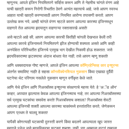
म्हणूनच, आपले इंजिन नियमितपणे सर्व्हिस करून आणि ते नेहमीच चांगले वंगण आहे
याची खात्री करून निरोगी स्थितीत ठेवणे अत्यंत महत्वाचे आहे, जसे आपण स्वस्थ
आहात याची खात्री करण्यासाठी आपण नियमित आरोग्य तपासणी करतो. आपण
उल्लेख करू नये, आम्ही चांगले वंगण म्हटले कारण आपल्या कारच्या इंजिनमधून
वाहणारे तेल आपल्या हृदयातून वाहणाऱ्या रक्तासारखे असते!
असे म्हटले आहे की, आपण आपल्या कारची कितीही चांगली देखभाल केली तरी
आपल्या कारचे इंजिनामध्ये नियमितपणे झीज होण्याची शक्यता असते आणि काही
अनपेक्षित परिस्थितीत इंजिनचे प्रमुख भाग देखील निकामी होऊ शकतात. जसे
हृदयविकाराच्या झटक्याचा अंदाज बांधता येत नाही, तसे आपण म्हणू शकतो!
आणि धक्कादायक गोष्ट म्हणजे, आपले इंजिन आपल्या
कॉम्प्रिहेन्सिव्ह कार इन्शुरन्स
अंतर्गत समाविष्ट नाही! हे सहसा
कॉनसीक्वेनशियल नुकसान
किंवा एखाद्या दुर्दैवी
घटनेचा थेट परिणाम नसलेले नुकसान म्हणून वर्गीकृत केले जाते.
आणि येथे इंजिन आणि गिअरबॉक्स इन्शुरन्स संरक्षणाचे महत्त्व येते. हे 'अॅड ऑन'
कव्हर, अपघात झाल्यास केवळ आपल्या इंजिनच्याच नव्हे, तर आपल्या गिअरबॉक्सच्या
सर्व प्रमुख घटकांचा समावेश करते! गिअरबॉक्सच कशाला? गिअरबॉक्स शेवटी
आपल्या इंजिनची शक्ती आपल्या कारच्या चाकांमध्ये हस्तांतरित करते, जेणेकरून
आपण प्रथम ते चालवू शकता!
यापैकी कोणत्याही घटकाची दुरुस्ती करणे किंवा बदलणे आपल्याला खूप जास्त
महागडे पडेल जसे हृदयविकरचा झटका! शब्दशः नाही, पण आम्हाला वाटतं तुम्हाला