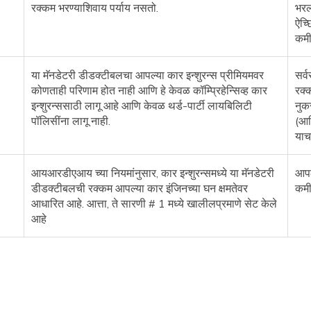
रक्कम भरण्याशिवाय पर्याय नसतो.
भरल
ऐच्छ
कमी
या मॅनडेटरी डीडक्टीबलचा आपल्या कार इन्शुरन्स प्रीमियमवर
सर्
कोणताही परिणाम होत नाही आणि हे केवळ कॉम्प्रिहेन्सिव्ह कार
रक्
इन्शुरन्ससाठी लागू आहे आणि केवळ थर्ड-पार्टी लायबिलिटी
नुक
पॉलिसींना लागू नाही.
(आण
याच
आयआरडीएआय च्या नियमांनुसार, कार इन्शुरन्समध्ये या मॅनडेटरी
आपल
डीडक्टीबलची रक्कम आपल्या कार इंजिनच्या घन क्षमतेवर
कमी
आधारित आहे. आत्ता, ते सारणी # 1 मध्ये खालीलप्रमाणे सेट केले
आहे