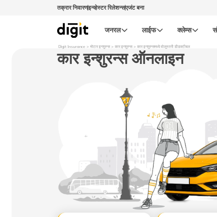
तक्रार निवारण
इन्व्हेस्टर रिलेशन्स
एजंट बना
जनरल
लाईफ
क्लेम्स
स
Digit Insurance
मोटार इन्शुरन्स
कार इन्शुरन्स
कार इन्शुरन्समध्ये वोलूनतरी डीडक्टीबल
कार इन्शुरन्स ऑनलाइन