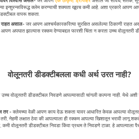
्यावर विश्वास असेल-
जर आपण
एक उत्कृष्ट ड्रायव्हर
असाल जो सावध, सतर्क, स
 इन्शुरन्सविरूद्ध क्लेम करण्याची शक्यता खूपच कमी आहे. अशा प्रकारे आपण आपल
 डीडक्टीबल वापरू शकता.
रात राहत असाल-
जर आपण आश्चर्यकारकरित्या सुरक्षित असलेल्या ठिकाणी राह
तर आपण अपघात झाल्यास रक्कम देण्याबद्दल फारशी चिंता न करता उच्च वोलूनतरी 
वोलूनतरी डीडक्टीबलला कधी अर्थ उरत नाही?
 उच्च वोलूनतरी डीडक्टीबल निवडणे आपल्यासाठी चांगली कल्पना नाही. येथे अशी
ल तर -
क्लेमच्या वेळी आपण काय देऊ शकता यावर आधारित केवळ आपल्या वोलून
री, नेहमी लक्षात ठेवा की आपल्याला ही रक्कम आपल्या खिशातून भरावी लागू शकते
कमी वोलूनतरी डीडक्टीबल निवडा किंवा प्रथम ते निवडणे टाळा. हे आपल्याला पै