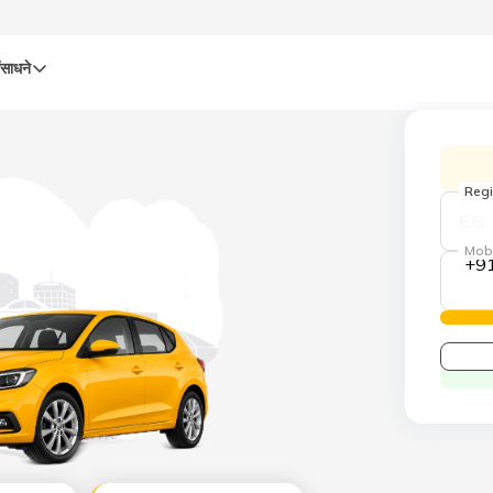
ंसाधने
Regi
Mob
+9