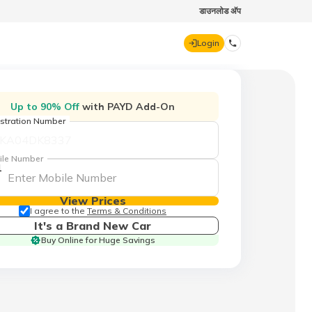
डाउनलोड अ‍ॅप
Login
DIGIT GENERAL
Up to 90% Off
with PAYD Add-On
stration Number
70260 61234
ile Number
1
hello@godigit.com
View Prices
I agree to the
Terms & Conditions
It's a Brand New Car
Buy Online for Huge Savings