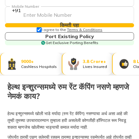
Mobile Number
+91
किमती पहा
I agree to the
Terms & Conditions
Port Existing Policy
Get Exclusive Porting Benefits
9000+
3.8 Crore+
8 
Cashless Hospitals
Lives Insured
Cla
हेल्थ इन्शुरन्समध्ये रुम रेंट कॅपिंग नसणे म्हणजे
नेमकं काय?
हेल्थ इन्शुरन्समध्ये खोली भाडे मर्यादा (रुम रेंट कॅपिंग) नसण्याचा अर्थ असा आहे की
तुम्ही तुमच्या उपचारादरम्यान तुम्हाला हवी असलेली कोणतीही हॉस्पिटल रूम निवडू
शकता म्हणजेच खोलीच्या भाड्याची कमाल मर्यादा नाही.
जोपर्यंत तुमची एकूण क्लेमची रक्कम तुमच्या इन्शुरन्सच्या रकमेपर्यंत आहे तोपर्यंत तुम्ही