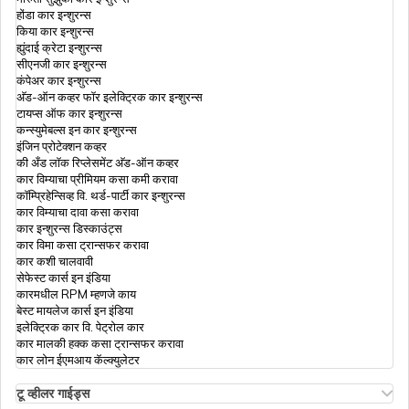
होंडा कार इन्शुरन्स
किया कार इन्शुरन्स
ह्युंदाई क्रेटा इन्शुरन्स
हेल्थ इन्शुरन्स डीडक्टीबल काय आहे, उदाहरणासह
सीएनजी कार इन्शुरन्स
समजून घ्या | डिजिट
कंपेअर कार इन्शुरन्स
अ‍ॅड-ऑन कव्हर फॉर इलेक्ट्रिक कार इन्शुरन्स
टायप्स ऑफ कार इन्शुरन्स
हेल्थ इन्शुरन्स प्रीमियम कॅल्क्युलेटर
कन्स्युमेबल्स इन कार इन्शुरन्स
इंजिन प्रोटेक्शन कव्हर
की अँड लॉक रिप्लेसमेंट अ‍ॅड-ऑन कव्हर
कार विम्याचा प्रीमियम कसा कमी करावा
लवकरच रिटायर होणाऱ्या कर्मचाऱ्यांसाठी सुपर टॉप-अप
कॉम्प्रिहेन्सिव्ह वि. थर्ड-पार्टी कार इन्शुरन्स
हेल्थ इन्शुरन्स
कार विम्याचा दावा कसा करावा
कार इन्शुरन्स डिस्काउंट्स
कार विमा कसा ट्रान्सफर करावा
हेल्थ इन्शुरन्समध्ये कंझ्युमेबल कव्हर
कार कशी चालवावी
सेफेस्ट कार्स इन इंडिया
कारमधील RPM म्हणजे काय
बेस्ट मायलेज कार्स इन इंडिया
हेल्थ इन्शुरन्स प्रीमियम नूतनीकर वाढतो?
इलेक्ट्रिक कार वि. पेट्रोल कार
कार मालकी हक्क कसा ट्रान्सफर करावा
कार लोन ईएमआय कॅल्क्युलेटर
पेरेंट्स साठी हेल्थ इन्शुरन्स
टू व्हीलर गाईड्स