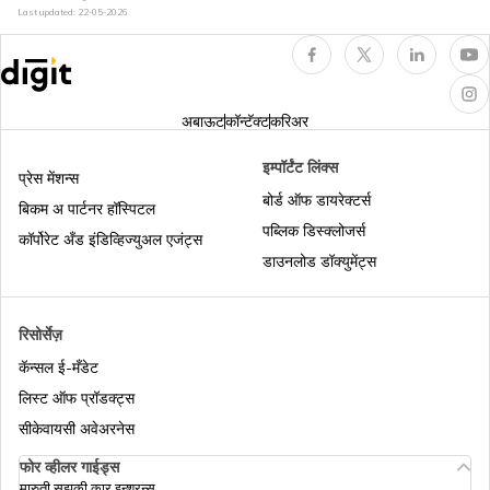
भारतातील कोरोना कवच पॉलिसी
Last updated:
22-05-2026
कॅशलेस हेल्थ इन्शुरन्स
अबाऊट
कॉन्टॅक्ट
करिअर
इम्पॉर्टंट लिंक्स
भारतातील पालकांसाठी हेल्थ इन्शुरन्स
प्रेस मेंशन्स
बोर्ड ऑफ डायरेक्टर्स
बिकम अ पार्टनर हॉस्पिटल
पब्लिक डिस्क्लोजर्स
कॉर्पोरेट अँड इंडिव्हिज्युअल एजंट्स
हेल्थ इन्शुरन्समध्ये क्युम्युलेटिव्ह बोनस
डाउनलोड डॉक्युमेंट्स
भारतातील हेल्थ इन्शुरन्स प्लॅन्सची तुलना
रिसोर्सेज़
कॅन्सल ई-मँडेट
लिस्ट ऑफ प्रॉडक्ट्स
लाइफ इन्शुरन्स आणि हेल्थ इन्शुरन्स यांच्यातील फरक
सीकेवायसी अवेअरनेस
फोर व्हीलर गाईड्स
हेल्थ इन्शुरन्सत डे केअर ट्रीटमेंट
मारुती सुझुकी कार इन्शुरन्स