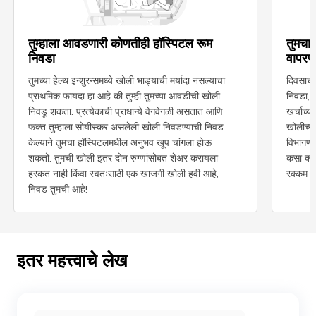
तुम्हाला आवडणारी कोणतीही हॉस्पिटल रूम
तुमचा 
निवडा
वापरण्य
तुमच्या हेल्थ इन्शुरन्समध्ये खोली भाड्याची मर्यादा नसल्याचा
दिवसाच्य
प्राथमिक फायदा हा आहे की तुम्ही तुमच्या आवडीची खोली
निवडा; 
निवडू शकता. प्रत्येकाची प्राधान्ये वेगवेगळी असतात आणि
खर्चाच्य
फक्त तुम्हाला सोयीस्कर असलेली खोली निवडण्याची निवड
खोलीच्या
केल्याने तुमचा हॉस्पिटलमधील अनुभव खूप चांगला होऊ
विभागणी
शकतो. तुमची खोली इतर दोन रुग्णांसोबत शेअर करायला
कसा कराय
हरकत नाही किंवा स्वतःसाठी एक खाजगी खोली हवी आहे,
रक्कम तुम
निवड तुमची आहे!
इतर महत्त्वाचे लेख