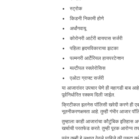
स्ट्रोक
किडनी निकामी होणे
अर्धांगवायू
कोरोनरी आर्टरी बायपास सर्जरी
पहिला हृदयविकाराचा झटका
पल्मनरी आर्टेरियल हायपरटेन्शन
मल्टीपल स्क्लेरोसिस
एओटा ग्राफ्ट सर्जरी
या आजारांवर उपचार घेणे ही महागडी बाब आहे. 
पूर्वनिर्धारित रक्कम दिली जाईल.
क्रिटीकल इलनेस पॉलिसी खरेदी करणे ही एक स
नूतनीकरणक्षमता आहे. तुम्ही गंभीर आजार पॉ
तुम्हाला काही आजारांचा कौटुंबिक इतिहास 
खर्चाची परतफेड करते. तुम्ही पूरक आरोग्य
परंतु तुम्ही हे लक्षात ठेवले पाहिजे की एकदा