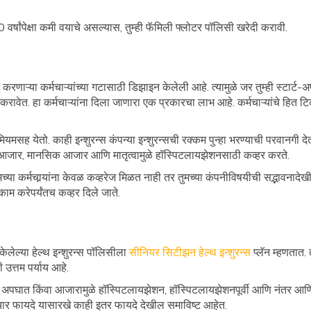
 60 वर्षांपेक्षा कमी वयाचे असल्यास, तुम्ही फॅमिली फ्लोटर पॉलिसी खरेदी करावी.
रणाऱ्या कर्मचाऱ्यांच्या गटासाठी डिझाइन केलेली आहे. त्यामुळे जर तुम्ही स्टार्
रेदी करावेत. हा कर्मचाऱ्यांना दिला जाणारा एक प्रकारचा लाभ आहे. कर्मचाऱ्यांचे हित
रीमियमसह येतो. काही इन्शुरन्स कंपन्या इन्शुरन्सची रक्कम पुन्हा भरण्याची परवानगी द
भीर आजार, मानसिक आजार आणि मातृत्वामुळे हॉस्पिटलायझेशनसाठी कव्हर करते.
ुमच्या कर्मचार्‍यांना केवळ कव्हरेज मिळत नाही तर तुमच्या कंपनीविषयीची सद्भावनादेखी
ाम करेपर्यंतच कव्हर दिले जाते.
ित केलेल्या हेल्थ इन्शुरन्स पॉलिसीला
सीनियर सिटीझन हेल्थ इन्शुरन्स
प्लॅन म्हणता
ी उत्तम पर्याय आहे.
पघात किंवा आजारामुळे हॉस्पिटलायझेशन, हॉस्पिटलायझेशनपूर्वी आणि नंतर आणि
र फायदे यासारखे काही इतर फायदे देखील समाविष्ट आहेत.