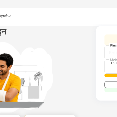
ंसाधने
इन
Pin
Mob
+9