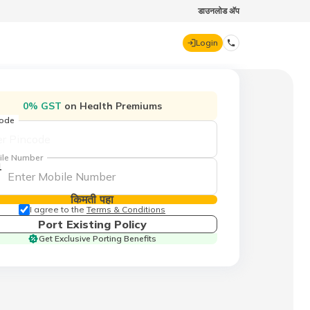
डाउनलोड अ‍ॅप
Login
DIGIT GENERAL
0% GST
on Health Premiums
code
70260 61234
ile Number
1
hello@godigit.com
किमती पहा
I agree to the
Terms & Conditions
Port Existing Policy
Get Exclusive Porting Benefits