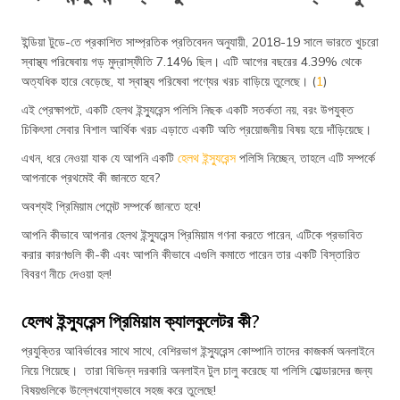
ইন্ডিয়া টুডে-তে প্রকাশিত সাম্প্রতিক প্রতিবেদন অনুযায়ী, 2018-19 সালে ভারতে খুচরো
স্বাস্থ্য পরিষেবায় গড় মুদ্রাস্ফীতি 7.14% ছিল। এটি আগের বছরের 4.39% থেকে
অত্যধিক হারে বেড়েছে, যা স্বাস্থ্য পরিষেবা পণ্যের খরচ বাড়িয়ে তুলেছে। (
1
)
এই প্রেক্ষাপটে, একটি হেলথ ইন্স্যুরেন্স পলিসি নিছক একটি সতর্কতা নয়, বরং উপযুক্ত
চিকিৎসা সেবার বিশাল আর্থিক খরচ এড়াতে একটি অতি প্রয়োজনীয় বিষয় হয়ে দাঁড়িয়েছে।
এখন, ধরে নেওয়া যাক যে আপনি একটি
হেলথ ইন্স্যুরেন্স
পলিসি নিচ্ছেন, তাহলে এটি সম্পর্কে
আপনাকে প্রথমেই কী জানতে হবে?
অবশ্যই প্রিমিয়াম পেমেন্ট সম্পর্কে জানতে হবে!
আপনি কীভাবে আপনার হেলথ ইন্স্যুরেন্স প্রিমিয়াম গণনা করতে পারেন, এটিকে প্রভাবিত
করার কারণগুলি কী-কী এবং আপনি কীভাবে এগুলি কমাতে পারেন তার একটি বিস্তারিত
বিবরণ নীচে দেওয়া হল!
হেলথ ইন্স্যুরেন্স প্রিমিয়াম ক্যালকুলেটর কী?
প্রযুক্তির আবির্ভাবের সাথে সাথে, বেশিরভাগ ইন্স্যুরেন্স কোম্পানি তাদের কাজকর্ম অনলাইনে
নিয়ে গিয়েছে। তারা বিভিন্ন দরকারি অনলাইন টুল চালু করেছে যা পলিসি হোল্ডারদের জন্য
বিষয়গুলিকে উল্লেখযোগ্যভাবে সহজ করে তুলেছে!