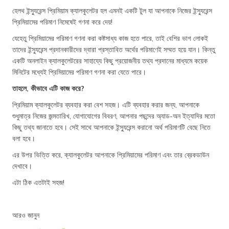
হেলথ ইন্স্যুরেন্স প্রিমিয়াম ক্যালকুলেটর হল এমনই একটি টুল যা আপনাকে নিজের ইন্স্যুরেন্স
প্রিমিয়ামের পরিমাণ নিমেষেই গণনা করে দেয়!
যেহেতু প্রিমিয়ামের পরিমাণ গণনা করা কষ্টসাধ্য কাজ হতে পারে, তাই বেশির ভাগ লোকই
তাদের ইন্স্যুরেন্স প্রদানকারীদের দ্বারা প্রস্তাবিত অর্থের পরিমাণেই সম্মত হয়ে যান। কিন্তু
একটি অনলাইন ক্যালকুলেটরের সাহায্যে কিছু প্রয়োজনীয় তথ্য প্রদানের মাধ্যমে কয়েক
মিনিটের মধ্যেই প্রিমিয়ামের পরিমাণ গণনা করা যেতে পারে।
তাহলে, কীভাবে এটি কাজ করে?
প্রিমিয়াম ক্যালকুলেটর ব্যবহার করা বেশ সহজ। এটি ব্যবহার করার জন্য, আপনাকে
শুধুমাত্র নিজের জন্মতারিখ, যোগাযোগের বিবরণ, আপনার পছন্দের অ্যাড-অন ইত্যাদির মতো
কিছু তথ্য জানাতে হবে। সেই সাথে আপনাকে ইন্স্যুরেন্স করানো অর্থ পরিমাণটি বেছে নিতে
বলা হবে।
এর উপর ভিত্তি করে, ক্যালকুলেটর আপনাকে প্রিমিয়ামের পরিমাণ এবং তার ব্রেকডাউন
দেখাবে।
এটা ঠিক এতটাই সহজ!
আরও জানুন