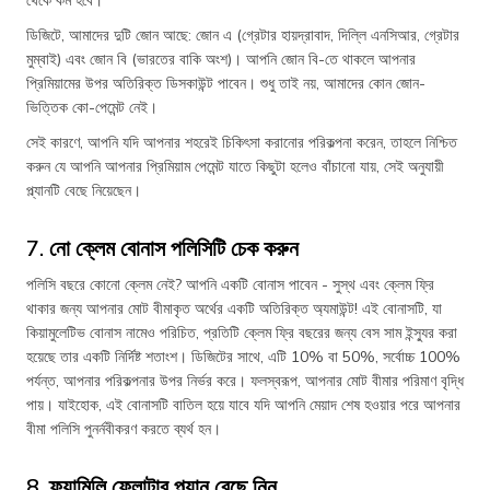
থেকে কম হবে।
ডিজিটে, আমাদের দুটি জোন আছে: জোন এ (গ্রেটার হায়দ্রাবাদ, দিল্লি এনসিআর, গ্রেটার
মুম্বাই) এবং জোন বি (ভারতের বাকি অংশ)। আপনি জোন বি-তে থাকলে আপনার
প্রিমিয়ামের উপর অতিরিক্ত ডিসকাউন্ট পাবেন। শুধু তাই নয়, আমাদের কোন জোন-
ভিত্তিক কো-পেমেন্ট নেই।
সেই কারণে, আপনি যদি আপনার শহরেই চিকিৎসা করানোর পরিকল্পনা করেন, তাহলে নিশ্চিত
করুন যে আপনি আপনার প্রিমিয়াম পেমেন্ট যাতে কিছুটা হলেও বাঁচানো যায়, সেই অনুযায়ী
প্ল্যানটি বেছে নিয়েছেন।
7. নো ক্লেম বোনাস পলিসিটি চেক করুন
পলিসি বছরে কোনো ক্লেম নেই? আপনি একটি বোনাস পাবেন - সুস্থ এবং ক্লেম ফ্রি
থাকার জন্য আপনার মোট বীমাকৃত অর্থের একটি অতিরিক্ত অ্যমাউন্ট! এই বোনাসটি, যা
কিয়ামুলেটিভ বোনাস নামেও পরিচিত, প্রতিটি ক্লেম ফ্রি বছরের জন্য বেস সাম ইন্স্যুর করা
হয়েছে তার একটি নির্দিষ্ট শতাংশ। ডিজিটের সাথে, এটি 10% বা 50%, সর্বোচ্চ 100%
পর্যন্ত, আপনার পরিকল্পনার উপর নির্ভর করে। ফলস্বরূপ, আপনার মোট বীমার পরিমাণ বৃদ্ধি
পায়। যাইহোক, এই বোনাসটি বাতিল হয়ে যাবে যদি আপনি মেয়াদ শেষ হওয়ার পরে আপনার
বীমা পলিসি পুনর্নবীকরণ করতে ব্যর্থ হন।
8. ফ্যামিলি ফ্লোটার প্ল্যান বেছে নিন