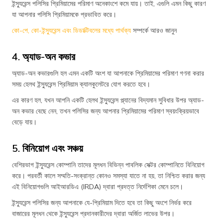
ইন্স্যুরেন্স পলিসির প্রিমিয়ামের পরিমাণ অনেকাংশে কমে যায়। তাই, এগুলি এমন কিছু কারণ
যা আপনার পলিসি প্রিমিয়ামকে প্রভাবিত করে।
কো-পে, কো-ইন্স্যুরেন্স এবং ডিডাক্টিবলের মধ্যে পার্থক্য
সম্পর্কে আরও জানুন
4. অ্যাড-অন কভার
অ্যাড-অন কভারগুলি হল এমন একটি অংশ যা আপনাকে প্রিমিয়ামের পরিমাণ গণনা করার
সময় হেলথ ইন্স্যুরেন্স প্রিমিয়াম ক্যালকুলেটরে যোগ করতে হবে।
এর কারণ হল, যখন আপনি একটি হেলথ ইন্স্যুরেন্স প্ল্যানের বিদ্যমান সুবিধার উপর অ্যাড-
অন কভার বেছে নেন, তখন পলিসির জন্য আপনার প্রিমিয়ামের পরিমাণ স্বয়ংক্রিয়ভাবে
বেড়ে যায়।
5. বিনিয়োগ এবং সঞ্চয়
বেশিরভাগ ইন্স্যুরেন্স কোম্পানি তাদের মূলধন বিভিন্ন পাবলিক সেক্টর কোম্পানিতে বিনিয়োগ
করে। পরবর্তী কালে সম্মতি-সংক্রান্ত কোনও সমস্যা যাতে না হয়, তা নিশ্চিত করার জন্য
এই বিনিয়োগগুলি আইআরডিএ (IRDA) দ্বারা প্রদত্ত নির্দেশিকা মেনে চলে।
ইন্স্যুরেন্স পলিসির জন্য আপনাকে যে-প্রিমিয়াম দিতে হবে তা কিছু অংশে নির্ভর করে
বাজারের মূলধন থেকে ইন্স্যুরেন্স প্রদানকারীদের দ্বারা অর্জিত লাভের উপর।