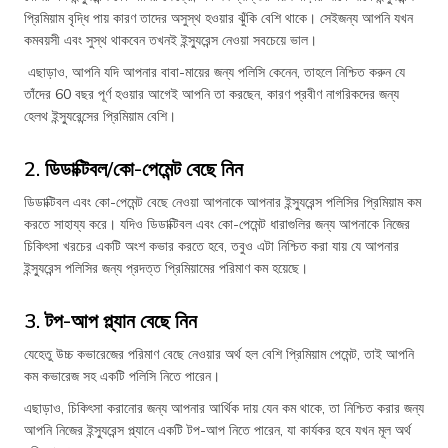
প্রিমিয়াম বৃদ্ধি পায় কারণ তাদের অসুস্থ হওয়ার ঝুঁকি বেশি থাকে। সেইজন্য আপনি যখন
কমবয়সী এবং সুস্থ থাকবেন তখনই ইন্স্যুরেন্স নেওয়া সবচেয়ে ভাল।
এছাড়াও, আপনি যদি আপনার বাবা-মায়ের জন্য পলিসি কেনেন, তাহলে নিশ্চিত করুন যে
তাঁদের 60 বছর পূর্ণ হওয়ার আগেই আপনি তা করছেন, কারণ প্রবীণ নাগরিকদের জন্য
হেলথ ইন্স্যুরেন্সের প্রিমিয়াম বেশি।
2. ডিডাক্টিবল/কো-পেমেন্ট বেছে নিন
ডিডাক্টিবল এবং কো-পেমেন্ট বেছে নেওয়া আপনাকে আপনার ইন্স্যুরেন্স পলিসির প্রিমিয়াম কম
করতে সাহায্য করে। যদিও ডিডাক্টিবল এবং কো-পেমেন্ট ধারাগুলির জন্য আপনাকে নিজের
চিকিৎসা খরচের একটি অংশ কভার করতে হবে, তবুও এটা নিশ্চিত করা যায় যে আপনার
ইন্স্যুরেন্স পলিসির জন্য প্রদত্ত প্রিমিয়ামের পরিমাণ কম হয়েছে।
3. টপ-আপ প্ল্যান বেছে নিন
যেহেতু উচ্চ কভারেজের পরিমাণ বেছে নেওয়ার অর্থ হল বেশি প্রিমিয়াম পেমেন্ট, তাই আপনি
কম কভারেজ সহ একটি পলিসি নিতে পারেন।
এছাড়াও, চিকিৎসা করানোর জন্য আপনার আর্থিক দায় যেন কম থাকে, তা নিশ্চিত করার জন্য
আপনি নিজের ইন্স্যুরেন্স প্ল্যানে একটি টপ-আপ নিতে পারেন, যা কার্যকর হবে যখন মূল অর্থ