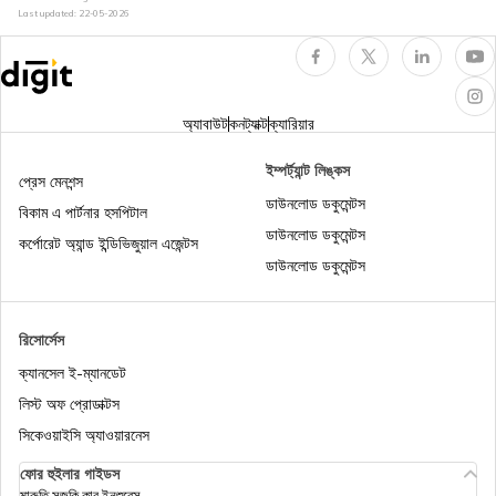
ইন্স্যুরেন্সের ব্যাখ্যা
Last updated:
22-05-2026
প্রবীণ নাগরিকদের জন্য হেলথ ইন্স্যুরেন্স
অ্যাবাউট
কনট্যাক্ট
ক্যারিয়ার
অনলাইনে আরোগ্য সঞ্জীবনী হেলথ ইন্স্যুরেন্স পলিসি, ₹201/
ইম্পর্ট্যান্ট লিঙ্কস
মাস* থেকে শুরু
প্রেস মেনশন্স
ডাউনলোড ডকুমেন্টস
বিকাম এ পার্টনার হসপিটাল
হেলথ ইন্স্যুরেন্সে কিউমুলেটিভ বোনাস : 100% পর্যন্ত নো
ডাউনলোড ডকুমেন্টস
কর্পোরেট অ্যান্ড ইন্ডিভিজুয়াল এজেন্টস
ক্লেম বোনাস ডিসকাউন্ট
ডাউনলোড ডকুমেন্টস
হেলথ ইনস্যুরেন্স ডিডাক্টিবেল কী, একটি উদাহরণ দিয়ে বুঝুন |
ডিজিট
রিসোর্সেস
ক্যানসেল ই-ম্যানডেট
হেলথ ইন্সুরেন্স টিপস
লিস্ট অফ প্রোডাক্টস
সিকেওয়াইসি অ্যাওয়ারনেস
ফোর হুইলার গাইডস
ফ্যামিলি ফ্লোটার হেলথ ইনস্যুরেন্স
মারুতি সুজুকি কার ইনশুরেন্স