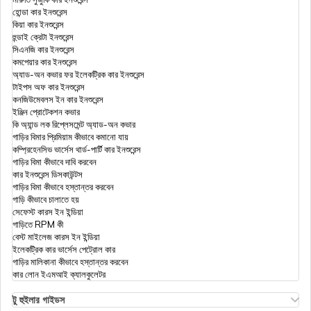
হোন্ডা কার ইনশুরেন্স
কিয়া কার ইনশুরেন্স
আসন্ন রিটায়ারিং এমপ্লয়ীজদের জন্য সুপার টপ-আপ হেলথ
হুন্ডাই ক্রেটা ইনশুরেন্স
ইনস্যুরেন্স - চেক প্রাইসেস
সিএনজি কার ইনশুরেন্স
কমপেয়ার কার ইনশুরেন্স
অ্যাড-অন কভার ফর ইলেকট্রিক কার ইনশুরেন্স
মোরেটোরিয়াম এবং ফুল মেডিকেল আন্ডাররাইটিং এর মধ্যে
টাইপস অফ কার ইনশুরেন্স
পার্থক্য
কনজিউমেবলস ইন কার ইনশুরেন্স
ইঞ্জিন প্রোটেকশন কভার
কি অ্যান্ড লক রিপ্লেসমেন্ট অ্যাড-অন কভার
ডিজিট হেলথ ক্লেম: ডিজিট ইনস্যুরেন্সের সাহায্যে হেলথ
গাড়ির বিমার প্রিমিয়াম কীভাবে কমানো যায়
ইনস্যুরেন্স ক্লেম ফাইল করুন
কম্প্রিহেনসিভ ভার্সেস থার্ড-পার্টি কার ইনশুরেন্স
গাড়ির বিমা কীভাবে দাবি করবেন
কার ইনশুরেন্স ডিসকাউন্টস
করোনাভাইরাস হেলথ ইন্স্যুরেন্স: ভারতে কোভিড-19
গাড়ির বিমা কীভাবে হস্তান্তর করবেন
ইন্স্যুরেন্স পলিসি
গাড়ি কীভাবে চালাতে হয়
সেফেস্ট কারস ইন ইন্ডিয়া
গাড়িতে RPM কী
বেস্ট মাইলেজ কারস ইন ইন্ডিয়া
সেলফ-এমপ্লয়েড এবং ফ্রিল্যান্সারদের জন্য হেলথ ইনস্যুরেন্স
ইলেকট্রিক কার ভার্সেস পেট্রোল কার
গাড়ির মালিকানা কীভাবে হস্তান্তর করবেন
কার লোন ইএমআই ক্যালকুলেটর
গোভেনমেনৰ হেলথ ইন্সুরেন্স স্কিমস
টু হুইলার গাইডস