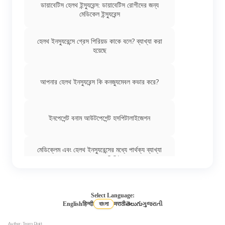
ডায়াবেটিস হেলথ ইন্স্যুরেন্স: ডায়াবেটিস রোগীদের জন্য
মেডিকেল ইন্স্যুরেন্স
হেলথ ইনস্যুরেন্সে গ্রেস পিরিয়ড কাকে বলে? ব্যাখ্যা করা
হয়েছে
আপনার হেলথ ইনস্যুরেন্স কি কনজ্যুমেবল কভার করে?
ইনপেশেন্ট বনাম আউটপেশেন্ট হসপিটালাইজেশন
মেডিক্লেম এবং হেলথ ইনস্যুরেন্সের মধ্যে পার্থক্য ব্যাখ্যা
করা হয়েছে | ডিজিট
ভারতের 17টি সরকারি হেলথ ইনস্যুরেন্স স্কিম: সরকারি
মেডিক্লেম পলিসি
Select Language:
English
हिन्दी
বাংলা
मराठी
తెలుగు
ગુજરાતી
হেলথ ইন্স্যুরেন্সের প্রকারভেদ: 7 রকমের মেডিক্যাল
Author: Team Digit