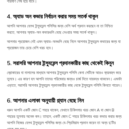
পরিমাণ শেষ হয়ে যাবে।
4. অ্যাড অন কভার নির্বাচন করার সময় সতর্ক থাকুন
আপনি আপনার হেলথ ইন্স্যুরেন্স পলিসির জন্য বেশি অর্থ প্রদান করছেন না তা নিশ্চিত
করতে, আপনার অ্যাড-অন কভারগুলি বেছে নেওয়ার সময় সতর্ক থাকুন।
আপনার প্রয়োজন নেই এমন অ্যাড-অনগুলি বেছে নিলে আপনার ইন্স্যুরেন্স কভারের জন্য যা
প্রয়োজন তার চেয়ে বেশি খরচ হবে।
5. সরাসরি আপনার ইন্স্যুরেন্স প্রদানকারীর কাছ থেকেই কিনুন
ব্রোকারের বা দালালের মাধ্যমে আপনার ইন্স্যুরেন্স পলিসি কেনা সেটিকে আরও ব্যয়বহুল করে
তুলবে। এর কারণ হল আপনি তাদের পরিষেবার জন্যও চার্জ দিতে দায়বদ্ধ থাকবেন। এমনটা
এড়াতে, সরাসরি আপনার ইন্স্যুরেন্স প্রদানকারীর কাছ থেকে ইন্স্যুরেন্স পলিসি কিনতে পারেন।
6. আপনার এলাকা অনুযায়ী প্ল্যান বেছে নিন
ধরুন আপনি একটি জোন C শহরে থাকেন, যেখানে চিকিৎসার খরচ জোন A বা জোন B
শহরের তুলনায় অনেক কম। তাহলে, একটি জোন C শহরে চিকিৎসার খরচ কভার করার জন্য
আপনি নিজের হেলথ ইন্স্যুরেন্স পলিসির জন্য যে-প্রিমিয়াম প্রদান করেন তা অন্য দু’টির