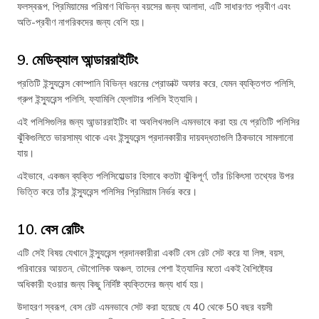
ফলস্বরূপ, প্রিমিয়ামের পরিমাণ বিভিন্ন বয়সের জন্য আলাদা, এটি সাধারণত প্রবীণ এবং
অতি-প্রবীণ নাগরিকদের জন্য বেশি হয়।
9. মেডিক্যাল আন্ডাররাইটিং
প্রতিটি ইন্স্যুরেন্স কোম্পানি বিভিন্ন ধরনের প্রোডাক্ট অফার করে, যেমন ব্যক্তিগত পলিসি,
গ্রুপ ইন্স্যুরেন্স পলিসি, ফ্যামিলি ফ্লোটার পলিসি ইত্যাদি।
এই পলিসিগুলির জন্য আন্ডাররাইটিং বা অবলিখনগুলি এমনভাবে করা হয় যে প্রতিটি পলিসির
ঝুঁকিগুলিতে ভারসাম্য থাকে এবং ইন্স্যুরেন্স প্রদানকারীর দায়বদ্ধতাগুলি ঠিকভাবে সামলানো
যায়।
এইভাবে, একজন ব্যক্তি পলিসিহোল্ডার হিসাবে কতটা ঝুঁকিপূর্ণ, তাঁর চিকিৎসা তথ্যের উপর
ভিত্তি করে তাঁর ইন্স্যুরেন্স পলিসির প্রিমিয়াম নির্ভর করে।
10. বেস রেটিং
এটি সেই বিষয় যেখানে ইন্স্যুরেন্স প্রদানকারীরা একটি বেস রেট সেট করে যা লিঙ্গ, বয়স,
পরিবারের আয়তন, ভৌগোলিক অঞ্চল, তাদের পেশা ইত্যাদির মতো একই বৈশিষ্ট্যের
অধিকারী হওয়ার জন্য কিছু নির্দিষ্ট ব্যক্তিদের জন্য ধার্য হয়।
উদাহরণ স্বরূপ, বেস রেট এমনভাবে সেট করা হয়েছে যে 40 থেকে 50 বছর বয়সী