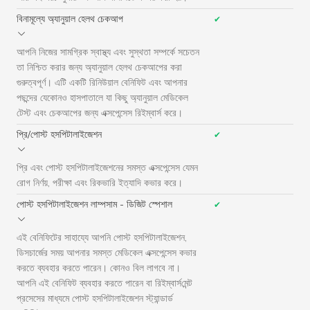
বিনামূল্যে অ্যানুয়াল হেলথ চেকআপ
✔
আপনি নিজের সামগ্রিক স্বাস্থ্য এবং সুস্থতা সম্পর্কে সচেতন
তা নিশ্চিত করার জন্য অ্যানুয়াল হেলথ চেকআপের করা
গুরুত্বপূর্ণ। এটি একটি রিনিউয়াল বেনিফিট এবং আপনার
পছন্দের যেকোনও হাসপাতালে যা কিছু অ্যানুয়াল মেডিকেল
টেস্ট এবং চেকআপের জন্য এক্সপেন্সেস রিইম্বার্স‌ করে।
প্রি/পোস্ট হসপিটালাইজেশন
✔
প্রি এবং পোস্ট হসপিটালাইজেশনের সমস্ত এক্সপেন্সেস যেমন
রোগ নির্ণয়, পরীক্ষা এবং রিকভারি ইত্যাদি কভার করে।
পোস্ট হসপিটালাইজেশন লাম্পসাম - ডিজিট স্পেশাল
✔
এই বেনিফিটের সাহায্যে আপনি পোস্ট হসপিটালাইজেশন,
ডিসচার্জের সময় আপনার সমস্ত মেডিকেল এক্সপেন্সেস কভার
করতে ব্যবহার করতে পারেন। কোনও বিল লাগবে না।
আপনি এই বেনিফিট ব্যবহার করতে পারেন বা রিইম্বার্স‌মেন্ট
প্রসেসের মাধ্যমে পোস্ট হসপিটালাইজেশন স্ট্যান্ডার্ড