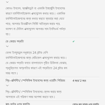
কোনও ইলনেস, অ্যাক্সিডেন্ট বা এমনকি ইমার্জেন্সি ইলনেসের
কারণে হসপিটালাইজেশন এক্সপেন্সেস কভার করে। একাধিক
হসপিটালাইজেশনের জন্য কভার করতে ব্যবহার করা যেতে
পারে, আপনার ডিডাক্টিবল লিমিট অতিক্রম করার পরে,
যতক্ষণ না টোটাল এক্সপেন্সেস আপনার সাম ইনসিওর্ড পর্যন্ত
হয়।
ডে কেয়ার পদ্ধতি
✔
হেলথ ইনস্যুরেন্স শুধুমাত্র 24 ঘন্টার বেশি
হসপিটালাইজেশনের জন্য মেডিকেল এক্সপেন্সেস কভার করে।
ডে কেয়ার পদ্ধতি বলতে হাসপাতালে গৃহীত চিকিৎসা বোঝায়,
প্রযুক্তিগত অগ্রগতির কারণে এই পদ্ধতিতে 24 ঘন্টার কম
সময় লাগে।
প্রি-এক্সিস্টিং/ স্পেসিফিক ইলনেসের জন্য ওয়েটিং পিরিয়ড
4 বছর/ 2 বছর
প্রি-এক্সিস্টিং/ স্পেসিফিক ইলনেসের ক্লেম করার জন্য
আপনাকে এই পরিমাণ সময় অপেক্ষা করতে হবে।
রুম রেন্টের ওপর ক্যাপিং
কোনও রুম ভাড়ার ওপর ক্যাপিং