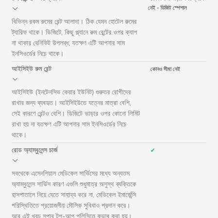
নেই - ডিজিট স্পেশাল
বিভিন্ন রকম রুমের রেন্ট আলাদা। ঠিক যেমন হোটেল রুমের
ট্যারিফ থাকে। ডিজিটে, কিছু প্ল্যানে রুম রেন্টের ওপর ক্যাপ
না থাকার বেনিফিট উপলব্ধ, যতক্ষণ এটি আপনার সাম
ইনসিওর্ডের নিচে থাকে।
আইসিইউ রুম রেন্ট
কোনও সীমা নেই
আইসিইউ (ইনটেনসিভ কেয়ার ইউনিট) গুরুতর রোগীদের
রাখার জন্য ব্যবহৃত। আইসিইউতে যত্নের মাত্রা বেশি,
সেই কারণে রেন্টও বেশি। ডিজিটে ভাড়ার ওপর কোনো লিমিট
রাখা হয় না যতক্ষণ এটি আপনার সাম ইনসিওর্ডের নিচে
থাকে।
রোড অ্যাম্বুলেন্স চার্জ
✔
সবথেকে এসেনশিয়াল মেডিকেল সার্ভিসের মধ্যে অন্যতম
অ্যাম্বুলেন্স সার্ভিস কারণ এগুলি শুধুমাত্র অসুস্থ ব্যক্তিকে
হাসপাতালে নিয়ে যেতে সাহায্য করে না, মেডিকেল ইমার্জেন্সি
পরিস্থিতিতে প্রয়োজনীয় মৌলিক সুবিধাও প্রদান করে।
আর এই খরচ সুপার টপ-আপ পলিসিতে কভার করা হয়।