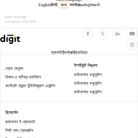
English
हिन्दी
বাংলা
मराठी
తెలుగు
ગુજરાતી
হেলথ ইন্স্যুরেন্সের প্রকারভেদ: 7 রকমের মেডিক্যাল
Author: Team Digit
ইন্স্যুরেন্সের ব্যাখ্যা
Last updated:
22-05-2026
প্রবীণ নাগরিকদের জন্য হেলথ ইন্স্যুরেন্স
অ্যাবাউট
কনট্যাক্ট
ক্যারিয়ার
অনলাইনে আরোগ্য সঞ্জীবনী হেলথ ইন্স্যুরেন্স পলিসি, ₹201/
ইম্পর্ট্যান্ট লিঙ্কস
মাস* থেকে শুরু
প্রেস মেনশন্স
ডাউনলোড ডকুমেন্টস
বিকাম এ পার্টনার হসপিটাল
হেলথ ইন্স্যুরেন্সে কিউমুলেটিভ বোনাস : 100% পর্যন্ত নো
ডাউনলোড ডকুমেন্টস
কর্পোরেট অ্যান্ড ইন্ডিভিজুয়াল এজেন্টস
ক্লেম বোনাস ডিসকাউন্ট
ডাউনলোড ডকুমেন্টস
হেলথ ইনস্যুরেন্স ডিডাক্টিবেল কী, একটি উদাহরণ দিয়ে বুঝুন |
ডিজিট
রিসোর্সেস
ক্যানসেল ই-ম্যানডেট
হেলথ ইন্সুরেন্স টিপস
লিস্ট অফ প্রোডাক্টস