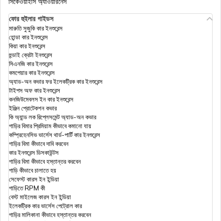
সিকেওয়াইসি অ্যাওয়ারনেস
ফোর হুইলার গাইডস
ফ্যামিলি ফ্লোটার হেলথ ইনস্যুরেন্স
মারুতি সুজুকি কার ইনশুরেন্স
হোন্ডা কার ইনশুরেন্স
কিয়া কার ইনশুরেন্স
আসন্ন রিটায়ারিং এমপ্লয়ীজদের জন্য সুপার টপ-আপ হেলথ
হুন্ডাই ক্রেটা ইনশুরেন্স
ইনস্যুরেন্স - চেক প্রাইসেস
সিএনজি কার ইনশুরেন্স
কমপেয়ার কার ইনশুরেন্স
অ্যাড-অন কভার ফর ইলেকট্রিক কার ইনশুরেন্স
মোরেটোরিয়াম এবং ফুল মেডিকেল আন্ডাররাইটিং এর মধ্যে
টাইপস অফ কার ইনশুরেন্স
পার্থক্য
কনজিউমেবলস ইন কার ইনশুরেন্স
ইঞ্জিন প্রোটেকশন কভার
কি অ্যান্ড লক রিপ্লেসমেন্ট অ্যাড-অন কভার
ডিজিট হেলথ ক্লেম: ডিজিট ইনস্যুরেন্সের সাহায্যে হেলথ
গাড়ির বিমার প্রিমিয়াম কীভাবে কমানো যায়
ইনস্যুরেন্স ক্লেম ফাইল করুন
কম্প্রিহেনসিভ ভার্সেস থার্ড-পার্টি কার ইনশুরেন্স
গাড়ির বিমা কীভাবে দাবি করবেন
কার ইনশুরেন্স ডিসকাউন্টস
করোনাভাইরাস হেলথ ইন্স্যুরেন্স: ভারতে কোভিড-19
গাড়ির বিমা কীভাবে হস্তান্তর করবেন
ইন্স্যুরেন্স পলিসি
গাড়ি কীভাবে চালাতে হয়
সেফেস্ট কারস ইন ইন্ডিয়া
গাড়িতে RPM কী
বেস্ট মাইলেজ কারস ইন ইন্ডিয়া
সেলফ-এমপ্লয়েড এবং ফ্রিল্যান্সারদের জন্য হেলথ ইনস্যুরেন্স
ইলেকট্রিক কার ভার্সেস পেট্রোল কার
গাড়ির মালিকানা কীভাবে হস্তান্তর করবেন