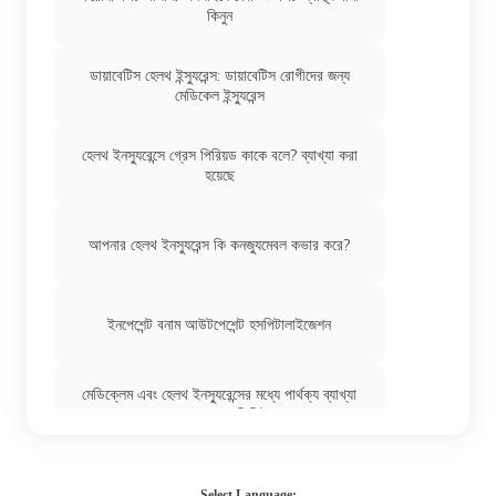
কিনুন
ডায়াবেটিস হেলথ ইন্স্যুরেন্স: ডায়াবেটিস রোগীদের জন্য
মেডিকেল ইন্স্যুরেন্স
হেলথ ইনস্যুরেন্সে গ্রেস পিরিয়ড কাকে বলে? ব্যাখ্যা করা
হয়েছে
আপনার হেলথ ইনস্যুরেন্স কি কনজ্যুমেবল কভার করে?
ইনপেশেন্ট বনাম আউটপেশেন্ট হসপিটালাইজেশন
মেডিক্লেম এবং হেলথ ইনস্যুরেন্সের মধ্যে পার্থক্য ব্যাখ্যা
করা হয়েছে | ডিজিট
ভারতের 17টি সরকারি হেলথ ইনস্যুরেন্স স্কিম: সরকারি
মেডিক্লেম পলিসি
Select Language: