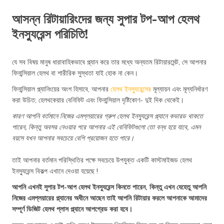
আসন্ন রিটায়ারিংদের জন্য সুপার টপ-আপ হেলথ
ইনস্যুরেন্স পরিচিতি!
যে সব বিষয় মানুষ ধারাবাহিকভাবে প্ল্যান করে তার মধ্যে অন্যতম রিটায়ারমেন্ট, সে আপনার
ফিনান্সিয়াল হেলথ বা শারীরিক সুস্থতা যাই হোক না কেন।
ফিনান্সিয়াল প্ল্যানিংয়ের অংশ হিসাবে, আপনার
হেলথ ইনস্যুরেন্সের
মূল্যায়ন এবং মূল্যনির্ধারণ
করা উচিত; হেলথকেয়ার বেনিফিট এবং ফিনান্সিয়াল দৃষ্টিকোণ- দুই দিক থেকেই।
কারণ আপনি বর্তমানে নিজের এমপ্লয়ারের গ্রুপ হেলথ ইনস্যুরেন্স প্ল্যানে কভারড থাকতে
পারেন, কিন্তু অবসর নেওয়ার পরে আপনার এই বেনিফিটগুলো তো বন্ধ হয়ে যাবে, এমন
বয়সে যখন আপনার সবচেয়ে বেশি প্রয়োজন হতে পারে।
তাই আপনার বর্তমান পরিস্থিতির পক্ষে সবচেয়ে উপযুক্ত একটি কাস্টমাইজড হেলথ
ইনস্যুরেন্স বিকল্প এখানে দেওয়া হয়েছে !
আপনি এখনই সুপার টপ-আপ হেলথ ইনস্যুরেন্স কিনতে পারেন, কিন্তু এখন যেহেতু আপনি
নিজের এমপ্লয়ারের প্ল্যানের অধীনে আছেন তাই আপনি রিটায়ার করলে আপনাকে আমাদের
সম্পূর্ণ ডিজিট হেলথ প্লাস প্ল্যানে আপগ্রেড করা হবে।