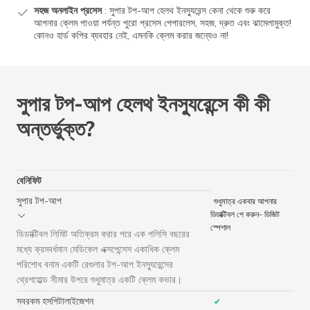
সহজ অনলাইন প্রসেস
: সুপার টপ-আপ হেলথ ইনস্যুরেন্স কেনা থেকে শুরু করে
আপনার ক্লেম পাওয়া পর্যন্ত পুরো প্রসেস পেপারলেস, সহজ, দ্রুত এবং ঝামেলামুক্ত!
কোনও হার্ড কপির ব্যবহার নেই, এমনকি ক্লেম করার জন্যেও না!
সুপার টপ-আপ হেলথ ইনস্যুরেন্সে কী কী
অন্তর্ভুক্ত?
বেনিফিট
সুপার টপ-আপ
শুধুমাত্র একবার আপনার
ডিডাক্টিবল পে করুন- ডিজিট
স্পেশাল
ডিডাক্টিবল লিমিট অতিক্রম করার পরে এক পলিসি বছরের
মধ্যে ক্রমবর্ধমান মেডিকেল এক্সপেন্সেস একাধিক ক্লেম
পরিশোধ বনাম একটি রেগুলার টপ-আপ ইনস্যুরেন্সের
থ্রেশহোল্ড সীমার উপরে শুধুমাত্র একটি ক্লেম কভার।
সবরকম হসপিটালাইজেশন
✔