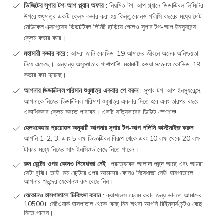
ডিজিটের সুপার টপ-আপ প্ল্যান অফার :
নিয়মিত টপ-আপ প্ল্যানে ডিডাক্টিবল লিমিটের
উপরে শুধুমাত্র একটি ক্লেম কভার করা হয় কিন্তু কোনও পলিসি বছরের মধ্যে মোট
মেডিকেল এক্সপেন্সেস ডিডাক্টিবল লিমিট ছাড়িয়ে গেলেও সুপার টপ-আপ ইনস্যুরেন্স
ক্লেম কভার করে।
মহামারী কভার করে
: আমরা জানি কোভিড-19 আমাদের জীবনে অনেক অনিশ্চয়তা
নিয়ে এসেছে। অন্যান্য অসুস্থতার পাশাপাশি, মহামারী হওয়া সত্ত্বেও কোভিড-19
কভার করা হয়েছে।
আপনার ডিডাক্টিবল পরিমান শুধুমাত্র একবার পে করুন
: সুপার টপ-আপ ইনস্যুরেন্সে,
আপনাকে নিজের ডিডাক্টিবল পরিমাণ শুধুমাত্র একবার দিতে হবে এবং তারপর বছরে
একাধিকবার ক্লেম করতে পারবেন। একটি সত্যিকারের ডিজিট স্পেশাল!
হেলথকেয়ার প্রয়োজন অনুযায়ী আপনার সুপার টপ-আপ পলিসি কাস্টমাইজ করুন
:
আপনি 1, 2, 3, এবং 5 লক্ষ ডিডাক্টিবল বিকল্প থেকে এবং 10 লক্ষ থেকে 20 লক্ষ
টাকার মধ্যে নিজের সাম ইনসিওর্ড বেছে নিতে পারেন।
রুম রেন্টের ওপর কোনও নিষেধাজ্ঞা নেই
: প্রত্যেকের আলাদা পছন্দ আছে এবং আমরা
সেটা বুঝি। তাই, রুম রেন্টেরে ওপর আমাদের কোনও নিষেধাজ্ঞা নেই! হাসপাতালে
আপনার পছন্দের যেকোনও রুম বেছে নিন।
যেকোনও হাসপাতালে চিকিৎসা করান
: ক্যাশলেস ক্লেম করার জন্য ভারতে আমাদের
10500+ নেটওয়ার্ক হাসপাতাল থেকে বেছে নিন অথবা আপনি রিইম্বার্স‌মেন্টও বেছে
নিতে পারেন।