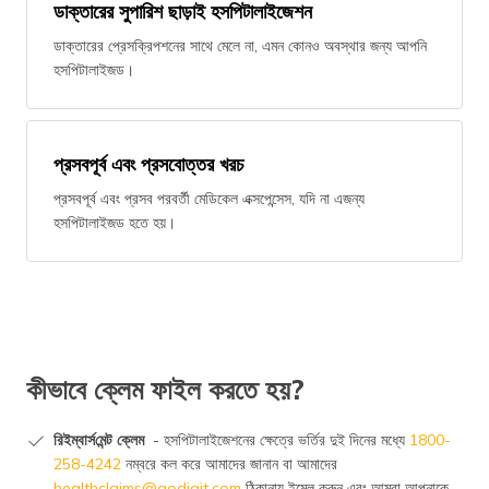
ডাক্তারের সুপারিশ ছাড়াই হসপিটালাইজেশন
ডাক্তারের প্রেসক্রিপশনের সাথে মেলে না, এমন কোনও অবস্থার জন্য আপনি
হসপিটালাইজড।
প্রসবপূর্ব এবং প্রসবোত্তর খরচ
প্রসবপূর্ব এবং প্রসব পরবর্তী মেডিকেল এক্সপেন্সেস, যদি না এজন্য
হসপিটালাইজড হতে হয়।
কীভাবে ক্লেম ফাইল করতে হয়?
রিইম্বার্স‌মেন্ট ক্লেম
- হসপিটালাইজেশনের ক্ষেত্রে ভর্তির দুই দিনের মধ্যে
1800-
258-4242
নম্বরে কল করে আমাদের জানান বা আমাদের
healthclaims@godigit.com
ঠিকানায় ইমেল করুন এবং আমরা আপনাকে