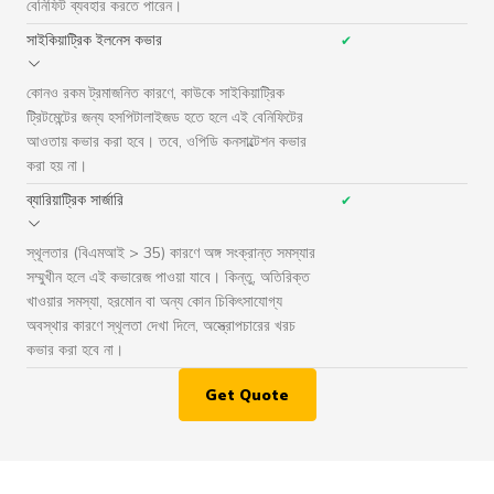
বেনিফিট ব্যবহার করতে পারেন।
সাইকিয়াট্রিক ইলনেস কভার
✔
কোনও রকম ট্রমাজনিত কারণে, কাউকে সাইকিয়াট্রিক
ট্রিটমেন্টের জন্য হসপিটালাইজড হতে হলে এই বেনিফিটের
আওতায় কভার করা হবে। তবে, ওপিডি কনসাল্টেশন কভার
করা হয় না।
ব্যারিয়াট্রিক সার্জারি
✔
স্থূলতার (বিএমআই > 35) কারণে অঙ্গ সংক্রান্ত সমস্যার
সম্মুখীন হলে এই কভারেজ পাওয়া যাবে। কিন্তু, অতিরিক্ত
খাওয়ার সমস্যা, হরমোন বা অন্য কোন চিকিৎসাযোগ্য
অবস্থার কারণে স্থূলতা দেখা দিলে, অস্ত্রোপচারের খরচ
কভার করা হবে না।
Get Quote