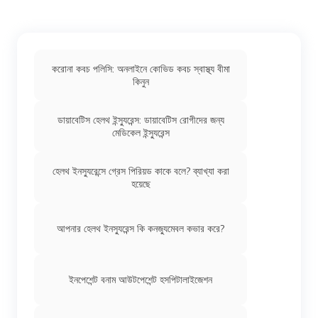
করোনা কবচ পলিসি: অনলাইনে কোভিড কবচ স্বাস্থ্য বীমা
কিনুন
ডায়াবেটিস হেলথ ইন্স্যুরেন্স: ডায়াবেটিস রোগীদের জন্য
মেডিকেল ইন্স্যুরেন্স
হেলথ ইনস্যুরেন্সে গ্রেস পিরিয়ড কাকে বলে? ব্যাখ্যা করা
হয়েছে
আপনার হেলথ ইনস্যুরেন্স কি কনজ্যুমেবল কভার করে?
ইনপেশেন্ট বনাম আউটপেশেন্ট হসপিটালাইজেশন