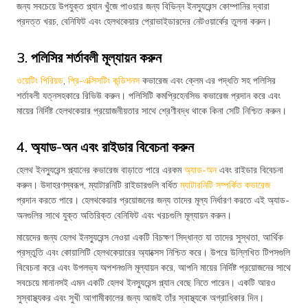
জন্য সবচেয়ে উপযুক্ত প্ল্যান খুঁজে পাওয়ার জন্য বিভিন্ন ইনস্যুরেন্স কোম্পানির দ্বারা
প্রদত্ত খরচ, বেনিফিট এবং হেলথকেয়ার প্রোভাইডারদের নেটওয়ার্কের তুলনা করুন।
3. পলিসির শর্তাবলী মূল্যায়ন করুন
ওয়েটিং পিরিয়ড
,
প্রি-এক্সিসটিং কন্ডিশনস
কভারেজ এবং ক্লেম এর পদ্ধতি সহ পলিসির
শর্তাবলী যত্নসহকারে রিভিউ করুন। পলিসিটি কমপ্রিহেনসিভ কভারেজ প্রদান করে এবং
মায়ের নির্দিষ্ট হেলথকেয়ার প্রয়োজনীয়তার সাথে শ্রেণীবদ্ধ থাকে কিনা সেটি নিশ্চিত করুন।
4. অ্যাড-অন এবং রাইডার বিবেচনা করুন
হেলথ ইনস্যুরেন্স প্ল্যানের কভারেজ বাড়াতে পারে এরকম
অ্যাড-অন
এবং রাইডার বিবেচনা
করুন। উদাহরণস্বরূপ, ম্যাটারনিটি রাইডারগুলি বর্ধিত
ম্যাটারনিটি সম্পর্কিত কভারেজ
প্রদান করতে পারে। হেলথকেয়ার প্রয়োজনের জন্য তাদের মূল্য নির্ধারণ করতে এই অ্যাড-
অনগুলির সাথে যুক্ত অতিরিক্ত বেনিফিট এবং খরচগুলি মূল্যায়ন করুন।
মায়েদের জন্য হেলথ ইনস্যুরেন্স নেওয়া একটি বিচক্ষণ সিদ্ধান্ত যা তাদের সুস্থতা, আর্থিক
প্রস্তুতি এবং কোয়ালিটি হেলথকেয়ারের অ্যাক্সেস নিশ্চিত করে। উপরে উল্লিখিত টিপসগুলি
বিবেচনা করে এবং উপলভ্য অপশনগুলি মূল্যায়ন করে, আপনি মায়ের নির্দিষ্ট প্রয়োজনের সাথে
সবচেয়ে মানানসই এমন একটি হেলথ ইনস্যুরেন্স প্ল্যান বেছে নিতে পারেন। একটি আরও
সুস্বাস্থ্যকর এবং সুখী আগামীকালের জন্য আজই তাঁর স্বাস্থ্যকে অগ্রাধিকার দিন।