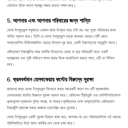
এইভাবে তাঁকে ভালো স্বাস্থ্য বজায় রাখতে সক্ষম করে।
5. আপনার এবং আপনার পরিবারের জন্য শান্তি
হেলথ ইনস্যুরেন্স শুধুমাত্র একজন মাকে উপকৃত করে তাই নয়, বরং পুরো পরিবারের জন্য
শান্তি প্রদান করে। তিনি যে হেলথ ইনস্যুরেন্স দ্বারা কভারড আছেন সেটি জেনে,
অপ্রত্যাশিত চিকিৎসাজনিত খরচের উদ্বেগ দূর করে, একটি নিরাপত্তার অনুভূতি আসে।
মেডিক্যাল ইমার্জেন্সির সময় আর্থিক উদ্বেগের বোঝা না হয়ে পরিবারটি যাতে একটি
স্বাস্থ্যকর এবং সুখী পরিবেশ লালন করার দিকে মনোনিবেশ করতে পারে, এটি তা নিশ্চিত
করে।
6. ক্রমবর্ধমান হেলথকেয়ার কস্টের বিরুদ্ধে সুরক্ষা
মায়েদের জন্য হেলথ ইনস্যুরেন্স বিবেচনা করার আরেকটি কারণ হল এটি ক্রমবর্ধমান
হেলথকেয়ার কস্টের বিরুদ্ধে সুরক্ষা প্রদান করে। মেডিকেল ট্রিটমেন্ট এবং হসপিটালাইজেশন
এক্সপেন্সেস ক্রমাগত বৃদ্ধি পাচ্ছে, যা সাধারণ ব্যক্তিদের পক্ষে অপ্রত্যাশিত মেডিক্যাল
ইমার্জেন্সি ম্যানেজ করার কাজকে চ্যালেঞ্জিং করে তুলেছে।
হেলথ ইনস্যুরেন্স একটি সুরক্ষা হিসাবে কাজ করে, আপনার মা এবং পরিবারগুলিকে এই ধরনের
পরিস্থিতিতে উঠে আসা আর্থিক চাপ থেকে রক্ষা করে।