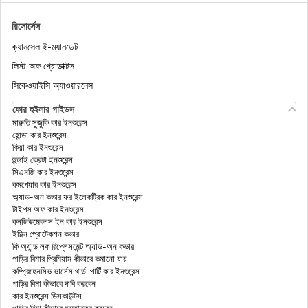
ডিজিট
রিসোর্সেস
ক্যানসেল ই-ম্যানডেট
হেলথ ইন্সুরেন্স টিপস
লিস্ট অফ প্রোডাক্টস
সিকেওয়াইসি অ্যাওয়ারনেস
ফ্যামিলি ফ্লোটার হেলথ ইনস্যুরেন্স
ফোর হুইলার গাইডস
মারুতি সুজুকি কার ইনশুরেন্স
হোন্ডা কার ইনশুরেন্স
আসন্ন রিটায়ারিং এমপ্লয়ীজদের জন্য সুপার টপ-আপ হেলথ
কিয়া কার ইনশুরেন্স
ইনস্যুরেন্স - চেক প্রাইসেস
হুন্ডাই ক্রেটা ইনশুরেন্স
সিএনজি কার ইনশুরেন্স
কমপেয়ার কার ইনশুরেন্স
মোরেটোরিয়াম এবং ফুল মেডিকেল আন্ডাররাইটিং এর মধ্যে
অ্যাড-অন কভার ফর ইলেকট্রিক কার ইনশুরেন্স
পার্থক্য
টাইপস অফ কার ইনশুরেন্স
কনজিউমেবলস ইন কার ইনশুরেন্স
ইঞ্জিন প্রোটেকশন কভার
ডিজিট হেলথ ক্লেম: ডিজিট ইনস্যুরেন্সের সাহায্যে হেলথ
কি অ্যান্ড লক রিপ্লেসমেন্ট অ্যাড-অন কভার
ইনস্যুরেন্স ক্লেম ফাইল করুন
গাড়ির বিমার প্রিমিয়াম কীভাবে কমানো যায়
কম্প্রিহেনসিভ ভার্সেস থার্ড-পার্টি কার ইনশুরেন্স
গাড়ির বিমা কীভাবে দাবি করবেন
করোনাভাইরাস হেলথ ইন্স্যুরেন্স: ভারতে কোভিড-19
কার ইনশুরেন্স ডিসকাউন্টস
ইন্স্যুরেন্স পলিসি
গাড়ির বিমা কীভাবে হস্তান্তর করবেন