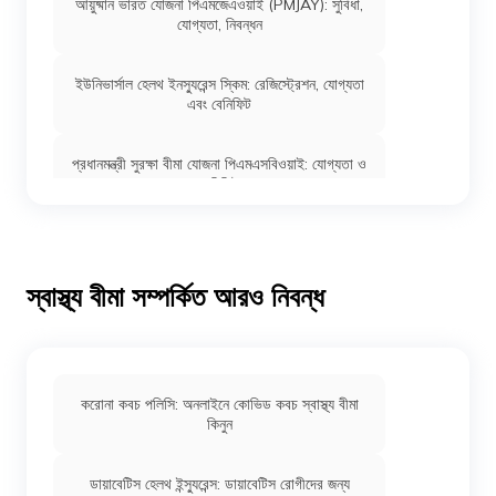
আয়ুষ্মান ভারত যোজনা পিএমজেএওয়াই (PMJAY): সুবিধা,
যোগ্যতা, নিবন্ধন
ইউনিভার্সাল হেলথ ইনস্যুরেন্স স্কিম: রেজিস্ট্রেশন, যোগ্যতা
এবং বেনিফিট
প্রধানমন্ত্রী সুরক্ষা বীমা যোজনা পিএমএসবিওয়াই: যোগ্যতা ও
বেনিফিট
ডাঃ ওয়াইএসআর (YSR) আরোগ্যশ্রী হেলথ কেয়ার ট্রাস্ট:
যোগ্যতা ও সুবিধা
স্বাস্থ্য বীমা সম্পর্কিত আরও নিবন্ধ
আম আদমি বীমা যোজনা এএবিওয়াই (AABY): যোগ্যতা,
রেজিস্ট্রেশন ও বেনিফিট
এমপ্লয়ী স্টেট ইনস্যুরেন্স (ইএসআই স্কিম): কভারেজ,
করোনা কবচ পলিসি: অনলাইনে কোভিড কবচ স্বাস্থ্য বীমা
যোগ্যতা এবং রেজিস্ট্রেশন
কিনুন
ডায়াবেটিস হেলথ ইন্স্যুরেন্স: ডায়াবেটিস রোগীদের জন্য