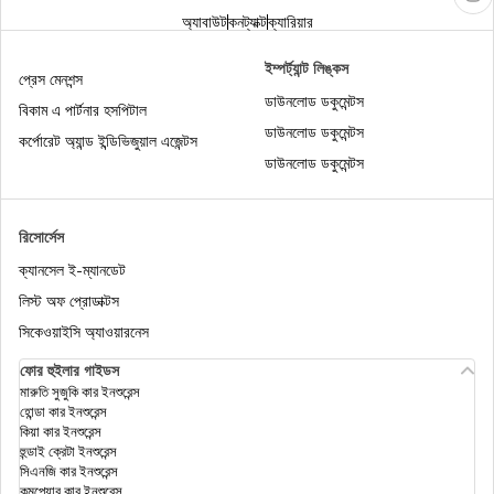
অ্যাবাউট
কনট্যাক্ট
ক্যারিয়ার
প্রবীণ নাগরিকদের জন্য হেলথ ইন্স্যুরেন্স
ইম্পর্ট্যান্ট লিঙ্কস
প্রেস মেনশন্স
ডাউনলোড ডকুমেন্টস
বিকাম এ পার্টনার হসপিটাল
অনলাইনে আরোগ্য সঞ্জীবনী হেলথ ইন্স্যুরেন্স পলিসি, ₹201/
ডাউনলোড ডকুমেন্টস
কর্পোরেট অ্যান্ড ইন্ডিভিজুয়াল এজেন্টস
মাস* থেকে শুরু
ডাউনলোড ডকুমেন্টস
হেলথ ইন্স্যুরেন্সে কিউমুলেটিভ বোনাস : 100% পর্যন্ত নো
ক্লেম বোনাস ডিসকাউন্ট
রিসোর্সেস
ক্যানসেল ই-ম্যানডেট
হেলথ ইনস্যুরেন্স ডিডাক্টিবেল কী, একটি উদাহরণ দিয়ে বুঝুন |
লিস্ট অফ প্রোডাক্টস
ডিজিট
সিকেওয়াইসি অ্যাওয়ারনেস
ফোর হুইলার গাইডস
হেলথ ইন্সুরেন্স টিপস
মারুতি সুজুকি কার ইনশুরেন্স
হোন্ডা কার ইনশুরেন্স
কিয়া কার ইনশুরেন্স
হুন্ডাই ক্রেটা ইনশুরেন্স
ফ্যামিলি ফ্লোটার হেলথ ইনস্যুরেন্স
সিএনজি কার ইনশুরেন্স
কমপেয়ার কার ইনশুরেন্স