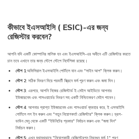
কীভাবে ইএসআইসি ( ESIC)-এর জন্য
রেজিস্টার করবেন?
আপনি যদি একটি কোম্পানির মালিক হন এবং ইএসআইসি-এর অধীনে এটি রেজিস্টার করতে
চান তবে এখানে তার জন্য স্টেপে স্টেপে নির্দেশিকা রয়েছে।
স্টেপ 1
:অফিসিয়াল ইএসআইসি পোর্টালে যান এবং "সাইন আপ" ক্লিক করুন।
স্টেপ 2
: সঠিক বিবরণ দিয়ে পরবর্তী স্ক্রিনে ফর্ম পূরণ করুন এবং জমা দিন।
স্টেপ 3
: এরপরে, আপনি নিজের রেজিস্টার্ড ই-মেইল আইডিতে আপনার
ইউজারনেম এবং পাসওয়ার্ডের বিবরণ সহ একটি নিশ্চিতকরণ মেইল ​​পাবেন।
স্টেপ 4
: আপনার প্রাপ্ত ইউজারনেম এবং পাসওয়ার্ড ব্যবহার করে, ই এসআইসি
পোর্টালে লগ ইন করুন এবং "নতুন নিয়োগকর্তা রেজিস্টার" ক্লিক করুন। ড্রপ-
ডাউন মেনু থেকে একটি "ইউনিটের প্রকার" নির্বাচন করুন এবং "জমা দিন"
নির্বাচন করুন।
স্টেপ 5
: এখন যথাযথভাবে "নিয়োগকারী রেজিস্ট্রেশন নিবন্ধন ফর্ম 1" পূরণ