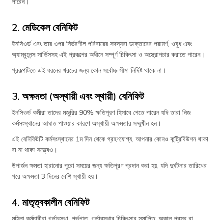
পারেন।
2. মেডিকেল বেনিফিট
ইনসিওর্ড এবং তার ওপর নির্ভরশীল পরিবারের সদস্যরা ডাক্তারের পরামর্শ, ওষুধ এবং
অ্যাম্বুলেন্স সার্ভিসসহ এই প্রকল্পের অধীনে সম্পূর্ণ চিকিৎসা ও অস্ত্রোপচার করাতে পারেন।
প্রকল্পটিতে এই ধরনের খরচের জন্য কোন সর্বোচ্চ সীমা নির্দিষ্ট থাকে না।
3. অক্ষমতা (অস্থায়ী এবং স্থায়ী) বেনিফিট
ইনসিওর্ড কর্মীরা তাদের মজুরির 90% ক্ষতিপূরণ হিসাবে পেতে পারেন যদি তারা নিজ
কর্মসংস্থানের আঘাত পাওয়ার কারণে অস্থায়ী অক্ষমতার সম্মুখীন হন।
এই বেনিফিটটি কর্মসংস্থানের 1ম দিন থেকে গ্রহণযোগ্য, আপনার কোনও কন্ট্রিবিউশন থাকা
বা না থাকা সত্ত্বেও।
উপার্জন ক্ষমতা হারানোর পুরো সময়ের জন্য ক্ষতিপূরণ প্রদান করা হয়, যদি দুর্ঘটনার তারিখের
পরে অক্ষমতা 3 দিনের বেশি স্থায়ী হয়।
4. মাতৃত্বকালীন বেনিফিট
মহিলা কর্মচারীরা গর্ভাবস্থা, গর্ভপাত, গর্ভাবস্থার চিকিৎসার সমাপ্তি, অকাল প্রসব বা