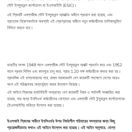
স্টেট ইনস্যুরেন্স কর্পোরেশন বা ইএসআইসি (ESIC)।
এই স্কিমটি এমপ্লয়ীজ স্টেট ইনস্যুরেন্স অ্যাক্টের অধীনে প্রয়োগ করা হয়েছে, এবং
প্রত্যেক নিয়োগকর্তাকে অবশ্যই এই প্রোগ্রামের অধীনে নতুন কর্মচারীদের তালিকাভুক্তি
নিশ্চিত করতে হবে।
ভারতীয় সংসদ 1948 সালে এমপ্লয়ীজ স্টেট ইনস্যুরেন্স অ্যাক্ট প্রবর্তন করে এবং 1952
সালে প্রথম দিল্লি এবং কানপুরে চালু করে, প্রায় 1.20 লক্ষ কর্মচারীকে কভার করা হয়।
প্রাথমিক এই বাস্তবায়নের পরে, রাজ্য সরকারগুলি বেশ কয়েকটি পদক্ষেপে দেশের আরও
অংশ এই পরিকল্পনার অন্তর্ভুক্ত করার উদ্যোগ নিয়েছে।
এই আইনে স্কিমের ভ্যালিডিটি সংক্রান্ত বেশ কয়েকটি নিয়ম ও শর্তাবলী সংজ্ঞায়িত করা
হয়েছে, যার মধ্যে ইনসিওর্ড কর্মচারীদের যোগ্যতা এবং এমপ্লয়ী স্টেট ইন্স্যুরেন্স কর্পোরেশনের
(ইএসআইসি) দায়িত্ব উল্লেখ করা হয়েছে।
ইএসআই স্কিমের অধীনে ইনসিওর্ডর উপর নির্ভরশীল পরিবারের সদস্যদের জন্য কিছু
প্রয়োজনীয়তার কথাও এই আইনে উল্লেখ করা হয়েছে। এই আইন অনুসারে, যোগ্য