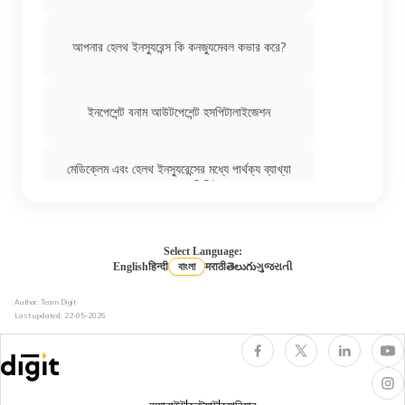
আপনার হেলথ ইনস্যুরেন্স কি কনজ্যুমেবল কভার করে?
ইনপেশেন্ট বনাম আউটপেশেন্ট হসপিটালাইজেশন
মেডিক্লেম এবং হেলথ ইনস্যুরেন্সের মধ্যে পার্থক্য ব্যাখ্যা
করা হয়েছে | ডিজিট
ভারতের 17টি সরকারি হেলথ ইনস্যুরেন্স স্কিম: সরকারি
মেডিক্লেম পলিসি
Select Language:
English
हिन्दी
বাংলা
मराठी
తెలుగు
ગુજરાતી
হেলথ ইন্স্যুরেন্সের প্রকারভেদ: 7 রকমের মেডিক্যাল
Author: Team Digit
ইন্স্যুরেন্সের ব্যাখ্যা
Last updated:
22-05-2026
প্রবীণ নাগরিকদের জন্য হেলথ ইন্স্যুরেন্স