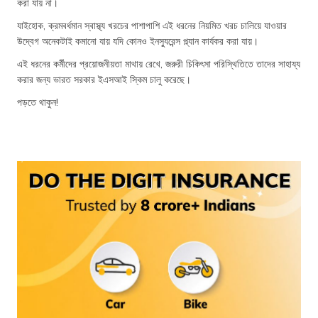
করা যায় না।
যাইহোক, ক্রমবর্ধমান স্বাস্থ্য খরচের পাশাপাশি এই ধরনের নিয়মিত খরচ চালিয়ে যাওয়ার
উদ্বেগ অনেকটাই কমানো যায় যদি কোনও ইনস্যুরেন্স প্ল্যান কার্যকর করা যায়।
এই ধরনের কর্মীদের প্রয়োজনীয়তা মাথায় রেখে, জরুরী চিকিৎসা পরিস্থিতিতে তাদের সাহায্য
করার জন্য ভারত সরকার ইএসআই স্কিম চালু করেছে।
পড়তে থাকুন!