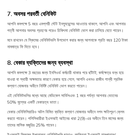
7. অবসর পরবর্তী বেনিফিট
আপনি কমপক্ষে 5 বছর এমপ্লয়ী স্টেট ইনস্যুরেন্সের আওতায় থাকলে, আপনি এবং আপনার
পত্নী আপনার অবসর গ্রহণের পরেও চিকিৎসা বেনিফিট ভোগ করা চালিয়ে যেতে পারেন।
মনে রাখবেন যে স্কিমের বেনিফিটগুলি উপভোগ করার জন্য আপনাকে প্রতি বছর 120 টাকা
নামমাত্র ফি দিতে হবে।
8. বেকার ব্যক্তিদের জন্য ব্যবস্থা
আপনি কমপক্ষে 3 বছরের জন্য ইনসিওর্ড কর্মচারী থাকার পরে ছাঁটাই, কর্মক্ষেত্র বন্ধ হয়ে
যাওয়া বা স্থায়ী অক্ষমতার কারণে বেকার হয়ে গেলে, আপনি এখনও রাজীব গান্ধী শ্রমিক
কল্যাণ যোজনার অধীনে নির্দিষ্ট বেনিফিট ভোগ করতে পারেন।
এই বেনিফিটগুলির মধ্যে আছে মেডিকেল সার্ভিসএবং 1 বছর পর্যন্ত আপনার বেতনের
50% মূল্যের একটি বেকারত্ব ভাতা।
বেকার বেনিফিসিয়ারিও অটল বিমিত ব্যক্তি কল্যাণ যোজনার অধীনে নগদ ক্ষতিপূরণ ক্লেম
করতে পারেন। পলিসিধারীরা ইএসআই আইনের ধারা 2(9)-এর অধীনে তিন মাসের জন্য
তাদের মাসিক মজুরির 25% পাবেন।
ইএসআই স্কিমের উপরোক্ত বেনিফিটগুলি ছাড়াও, ব্যক্তিরা ইএসআই হাসপাতাল/