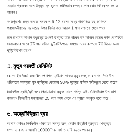
সন্তান প্রসবের ফলে উদ্ভূত স্বাস্থ্যগত জটিলতার ক্ষেত্রে নগদ বেনিফিট ক্লেম করতে
পারেন।
ক্ষতিপূরণের জন্য সর্বোচ্চ সময়কাল 6-12 মাসের মধ্যে পরিবর্তিত হয়, চিকিৎসা
প্রয়োজনীয়তার প্রকারের উপর নির্ভর করে আরও 1 মাস বাড়ানো যেতে পারে।
মনে রাখবেন আপনি শুধুমাত্র তখনই উপকৃত হতে পারেন যদি আপনি নিজের নগদ বেনিফিটর
সময়কালের আগে 2টি ধারাবাহিক কন্ট্রিবিউশনের সময়ের মধ্যে কমপক্ষে 70 দিনের জন্য
কন্ট্রিবিউশন রাখেন।
5. মৃত্যু পরবর্তী বেনিফিট
কোনও ইনসিওর্ড কর্মচারীর পেশাগত দুর্ঘটনার কারনে মৃত্যু হলে, তার ওপর নির্ভরশীল
পরিবারের সদস্যরা মৃত ব্যক্তির বেতনের 90% মূল্যের মাসিক ক্ষতিপূরণ পেতে পারেন।
নির্ভরশীল স্বামী/স্ত্রী এবং পিতামাতারা মৃত্যুর আগে পর্যন্ত এই বেনিফিটগুলি উপভোগ
করলেও নির্ভরশীল সন্তানেরা 25 বছর বয়স থেকে এর দ্বারা উপকৃত হতে পারে।
6. অন্ত্যেষ্টিক্রিয়া ব্যয়
আপনি কোনও নির্ভরশীল পরিবারের সদস্য হলে, মেয়াদ উত্তীর্ণ ব্যক্তির শেষকৃত্য
সম্পাদনের জন্য আপনি 10000 টাকা পর্যন্ত দাবি করতে পারেন।