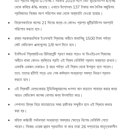
এটি প্রদেয় মজুরির 0.75%। সরকার 2019 সালে মোট কন্ট্রিবিউশন 6.5%
থেকে কমিয়ে 4% করেছে। এখানে উল্লেখ্য 137 টাকার কম দৈনিক মজুরিসহ
শ্রমিকদের নিজের অংশ পরিশোধ করা থেকে অব্যাহতি দেওয়া হয়েছে।
নিয়োগকর্তাকে মাসের 21 দিনের মধ্যে যে কোনও প্রাপ্য কন্ট্রিবিউশন অবশ্যই
পরিশোধ করতে হবে।
রাজ্য সরকারগুলিকে ইএসআই স্কিমের অধীনে মাথাপিছু 1500 টাকা পর্যন্ত
মোট মেডিকেল এক্সপেন্সের 1/8 অংশ দিতে হবে।
ইনসিওর্ড প্রিম্যাচিওর রিটায়ার্মেন্ট গ্রহণ করার পরেও বা ভিএইচএস স্কিমের
অধীনে থাকা কোনও ব্যক্তির প্রতি এই স্কিম বেনিফিট প্রদান অব্যাহত রাখবে।
এমনকি একজন বেকারও 3 বছর পর্যন্ত এই স্কিম থেকে উপকৃত হতে পারেন।
তবে, তাদের ছাঁটাই পত্র এবং শেষ কর্মস্থল সংক্রান্ত সমস্ত বিবরণ প্রদান
করতে হবে।
এই স্কিমটি হেল্থ‌কেয়ার ইন্ডিভিজ্যুয়ালের গুণগত মান বাড়াতে সাহায্য করার জন্য
আরও মেডিকেল কলেজ খোলার জন্য উৎসাহিত করে।
পেশাগত রিস্ক নিয়ে যাতায়াতের সময় দুর্ঘটনার সম্মুখীন হলে এই স্কিমে কভার
করা হয়।
মহিলা কর্মচারী গর্ভাবস্থা সংক্রান্ত সমস্যার ক্ষেত্রে বিশেষ বেনিফিট পেতে
পারেন। নিজের ওয়েজ স্ল্যাব প্রভাবিত না করে তারা 26 সপ্তাহের মাতৃত্বকালীন