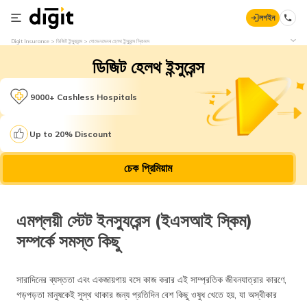
লগইন
Digit Insurance
ডিজিট ইন্স্যুরেন্স
গোভেনমেনৰ হেলথ ইন্সুরেন্স স্কিমস
ডিজিট হেলথ ইন্সুরেন্স
9000+ Cashless Hospitals
Up to 20% Discount
চেক প্রিমিয়াম
এমপ্লয়ী স্টেট ইনস্যুরেন্স (ইএসআই স্কিম)
সম্পর্কে সমস্ত কিছু
সারাদিনের ব্যস্ততা এবং একজায়গায় বসে কাজ করার এই সাম্প্রতিক জীবনযাত্রার কারণে,
গড়পড়তা মানুষকেই সুস্থ থাকার জন্য প্রতিদিন বেশ কিছু ওষুধ খেতে হয়, যা অস্বীকার