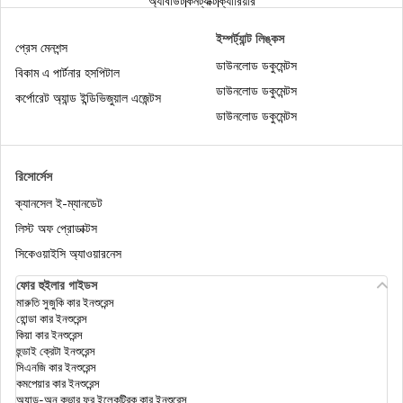
অ্যাবাউট
কনট্যাক্ট
ক্যারিয়ার
অনলাইনে আরোগ্য সঞ্জীবনী হেলথ ইন্স্যুরেন্স পলিসি, ₹201/
ইম্পর্ট্যান্ট লিঙ্কস
মাস* থেকে শুরু
প্রেস মেনশন্স
ডাউনলোড ডকুমেন্টস
বিকাম এ পার্টনার হসপিটাল
হেলথ ইন্স্যুরেন্সে কিউমুলেটিভ বোনাস : 100% পর্যন্ত নো
ডাউনলোড ডকুমেন্টস
কর্পোরেট অ্যান্ড ইন্ডিভিজুয়াল এজেন্টস
ক্লেম বোনাস ডিসকাউন্ট
ডাউনলোড ডকুমেন্টস
হেলথ ইনস্যুরেন্স ডিডাক্টিবেল কী, একটি উদাহরণ দিয়ে বুঝুন |
ডিজিট
রিসোর্সেস
ক্যানসেল ই-ম্যানডেট
হেলথ ইন্সুরেন্স টিপস
লিস্ট অফ প্রোডাক্টস
সিকেওয়াইসি অ্যাওয়ারনেস
ফোর হুইলার গাইডস
ফ্যামিলি ফ্লোটার হেলথ ইনস্যুরেন্স
মারুতি সুজুকি কার ইনশুরেন্স
হোন্ডা কার ইনশুরেন্স
কিয়া কার ইনশুরেন্স
আসন্ন রিটায়ারিং এমপ্লয়ীজদের জন্য সুপার টপ-আপ হেলথ
হুন্ডাই ক্রেটা ইনশুরেন্স
ইনস্যুরেন্স - চেক প্রাইসেস
সিএনজি কার ইনশুরেন্স
কমপেয়ার কার ইনশুরেন্স
অ্যাড-অন কভার ফর ইলেকট্রিক কার ইনশুরেন্স