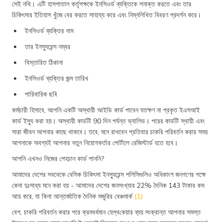
সেই নথি। এটি হাসপাতাল কর্তৃপক্ষকে ইনসিওর্ড ব্যক্তিকে শনাক্ত করতে এবং তার
চিকিৎসার ইতিহাস খুঁজে বের করতে সাহায্য করে এবং নিম্নলিখিত বিবরণ প্রদর্শন করে।
ইনসিওর্ড ব্যক্তির নাম
তার ইনস্যুরেন্স নম্বর
বিস্তারিত ঠিকানা
ইনসিওর্ড ব্যক্তির জন্ম তারিখ
পারিবারিক ছবি
কর্মচারী হিসাবে, আপনি একটি অস্থায়ী আইডি কার্ড পাবেন যতক্ষণ না প্রকৃত ইএসআই
কার্ড ইস্যু করা হয়। অস্থায়ী কার্ডটি 90 দিন পর্যন্ত ভ্যালিড। পরের কার্ডটি স্থায়ী এবং
সারা জীবন আপনার কাছে থাকবে। তবে, মনে রাখবেন প্রতিবার চাকরি পরিবর্তন করার সময়
আপনাকে অবশ্যই আপনার নতুন নিয়োগকর্তার পোর্টালে রেজিস্টার্ড হতে হবে।
আপনি এখনও নিজের পেহচান কার্ড পাননি?
আমাদের দেশের সবথেকে বেসিক চিকিৎসা ইনস্যুরেন্স পলিসিগুলিও অধিকাংশ জনগণের পক্ষে
কেনা দুঃসাধ্য মনে করা হয় - আমাদের দেশের জনসংখ্যার 22% দৈনিক 143 টাকার কম
আয় করে, যা কিনা আন্তর্জাতিক দৈনিক মজুরির বেঞ্চমার্ক
(1)
বেশ, চাকরি পরিবর্তন করার পরে ক্রমবর্ধমান হেল্থ‌কেয়ার ব্যয় সংক্রান্ত আপনার সমস্ত