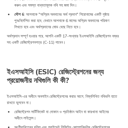
করুন এবং সমস্ত বাধ্যতামূলক নথি সহ জমা দিন।
স্টেপ 6
: আপনাকে "অগ্রিম অবদানের অর্থ প্রদান" শিরোনামের একটি পৃষ্ঠায়
পুনঃনির্দেশিত করা হবে, যেখানে আপনাকে 6 মাসের অগ্রিম অবদানের পরিমাণ
লিখতে হবে এবং অর্থপ্রদানের মোড বেছে নিতে হবে।
অর্থপ্রদান সম্পূর্ণ হওয়ার পরে, আপনি একটি 17-সংখ্যার ইএসআইসি রেজিস্ট্রেশন নম্বর
সহ একটি রেজিস্ট্রেশনপত্র (C-11) পাবেন।
ইএসআইসি (ESIC) রেজিস্ট্রেশনের জন্য
প্রয়োজনীয় নথিগুলি কী কী?
ইএসআইসি-এর অধীনে অনলাইন রেজিস্ট্রেশনের করার আগে, নিম্নলিখিত নথিগুলি হাতে
রাখতে ভুলবেন না।
রেজিস্ট্রেশন সার্টিফিকেট বা দোকান ও প্রতিষ্ঠান আইন বা কারখানা আইনের
অধীনে লাইসেন্স।
অংশীদারিত্বের দলিল এবং প্রাইভেট লিমিটেড কোম্পানিগুলির রেজিস্ট্রেশনের