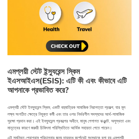
এমপ্লয়ী স্টেট ইন্স্যুরেন্স স্কিম
ইএসআইএস(ESIS): এটি কী এবং কীভাবে এটি
আপনাকে প্রভাবিত করে?
এমপ্লয়ী স্টেট ইনস্যুরেন্স স্কিম, একটি বহুমাত্রিক সামাজিক নিরাপত্তা প্রকল্প, যার মূল
লক্ষ্য সংগঠিত ক্ষেত্রে নিযুক্ত কর্মী এবং তার ওপর নির্ভরশীল সদস্যদের আর্থ-সামাজিক
সুরক্ষা প্রদান করা। এই ইনস্যুরেন্স প্রকল্পের অধীনে, মানুষ পেশাগত ঝঞ্ঝাট, অসুস্থতা এবং
মাতৃত্বের কারণে জরুরী চিকিৎসা পরিস্থিতিতে আর্থিক সহায়তা পেতে পারেন।
এই সমন্বিত প্রোগ্রাম পরিচালনার জন্য দায়বদ্ধ কর্পোরেট সংস্থাকে বলা হয় এমপ্লয়ী