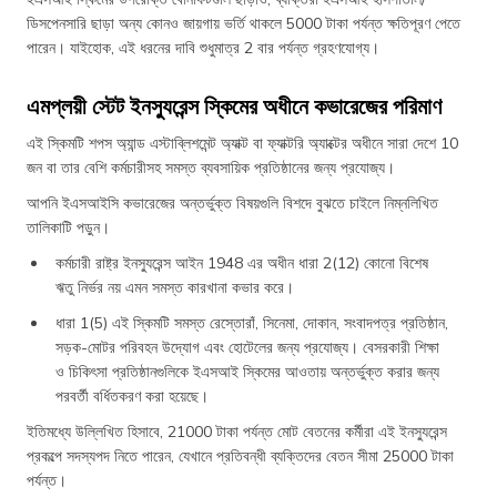
ডিসপেনসারি ছাড়া অন্য কোনও জায়গায় ভর্তি থাকলে 5000 টাকা পর্যন্ত ক্ষতিপূরণ পেতে
পারেন। যাইহোক, এই ধরনের দাবি শুধুমাত্র 2 বার পর্যন্ত গ্রহণযোগ্য।
এমপ্লয়ী স্টেট ইনস্যুরেন্স স্কিমের অধীনে কভারেজের পরিমাণ
এই স্কিমটি শপস অ্যান্ড এস্টাব্লিশমেন্ট অ্যাক্ট বা ফ্যাক্টরি অ্যাক্টের অধীনে সারা দেশে 10
জন বা তার বেশি কর্মচারীসহ সমস্ত ব্যবসায়িক প্রতিষ্ঠানের জন্য প্রযোজ্য।
আপনি ইএসআইসি কভারেজের অন্তর্ভুক্ত বিষয়গুলি বিশদে বুঝতে চাইলে নিম্নলিখিত
তালিকাটি পড়ুন।
কর্মচারী রাষ্ট্র ইনস্যুরেন্স আইন 1948 এর অধীন ধারা 2(12) কোনো বিশেষ
ঋতু নির্ভর নয় এমন সমস্ত কারখানা কভার করে।
ধারা 1(5) এই স্কিমটি সমস্ত রেস্তোরাঁ, সিনেমা, দোকান, সংবাদপত্র প্রতিষ্ঠান,
সড়ক-মোটর পরিবহন উদ্যোগ এবং হোটেলের জন্য প্রযোজ্য। বেসরকারী শিক্ষা
ও চিকিৎসা প্রতিষ্ঠানগুলিকে ইএসআই স্কিমের আওতায় অন্তর্ভুক্ত করার জন্য
পরবর্তী বর্ধিতকরণ করা হয়েছে।
ইতিমধ্যে উল্লিখিত হিসাবে, 21000 টাকা পর্যন্ত মোট বেতনের কর্মীরা এই ইনস্যুরেন্স
প্রকল্পে সদস্যপদ নিতে পারেন, যেখানে প্রতিবন্ধী ব্যক্তিদের বেতন সীমা 25000 টাকা
পর্যন্ত।