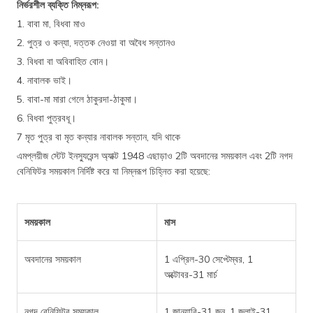
নির্ভরশীল ব্যক্তি নিম্নরূপ:
1. বাবা মা, বিধবা মাও
2. পুত্র ও কন্যা, দত্তক নেওয়া বা অবৈধ সন্তানও
3. বিধবা বা অবিবাহিত বোন।
4. নাবালক ভাই।
5. বাবা-মা মারা গেলে ঠাকুরদা-ঠাকুমা।
6. বিধবা পুত্রবধূ।
7 মৃত পুত্র বা মৃত কন্যার নাবালক সন্তান, যদি থাকে
এমপ্লয়ীজ স্টেট ইনস্যুরেন্স অ্যাক্ট 1948 এছাড়াও 2টি অবদানের সময়কাল এবং 2টি নগদ
বেনিফিটর সময়কাল নির্দিষ্ট করে যা নিম্নরূপ চিহ্নিত করা হয়েছে:
সময়কাল
মাস
অবদানের সময়কাল
1 এপ্রিল-30 সেপ্টেম্বর, 1
অক্টোবর-31 মার্চ
নগদ বেনিফিটর সময়কাল
1 জানুয়ারি-31 জুন, 1 জুলাই-31