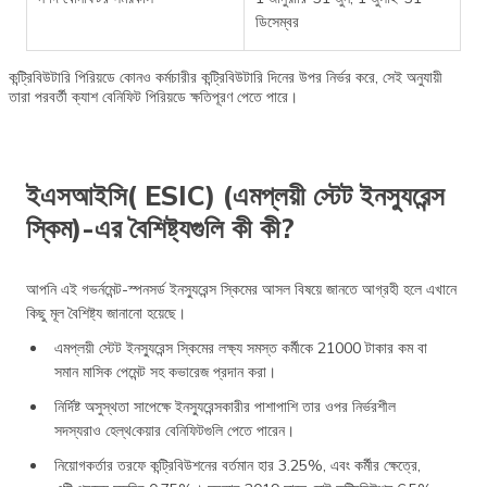
ডিসেম্বর
কন্ট্রিবিউটারি পিরিয়ডে কোনও কর্মচারীর কন্ট্রিবিউটারি দিনের উপর নির্ভর করে, সেই অনুযায়ী
তারা পরবর্তী ক্যাশ বেনিফিট পিরিয়ডে ক্ষতিপূরণ পেতে পারে।
ইএসআইসি( ESIC) (এমপ্লয়ী স্টেট ইনস্যুরেন্স
স্কিম)-এর বৈশিষ্ট্যগুলি কী কী?
আপনি এই গভর্নমেন্ট-স্পনসর্ড ইনস্যুরেন্স স্কিমের আসল বিষয়ে জানতে আগ্রহী হলে এখানে
কিছু মূল বৈশিষ্ট্য জানানো হয়েছে।
এমপ্লয়ী স্টেট ইনস্যুরেন্স স্কিমের লক্ষ্য সমস্ত কর্মীকে 21000 টাকার কম বা
সমান মাসিক পেমেন্ট সহ কভারেজ প্রদান করা।
নির্দিষ্ট অসুস্থতা সাপেক্ষে ইনস্যুরেন্সকারীর পাশাপাশি তার ওপর নির্ভরশীল
সদস্যরাও হেল্থ‌কেয়ার বেনিফিটগুলি পেতে পারেন।
নিয়োগকর্তার তরফে কন্ট্রিবিউশনের বর্তমান হার 3.25%, এবং কর্মীর ক্ষেত্রে,