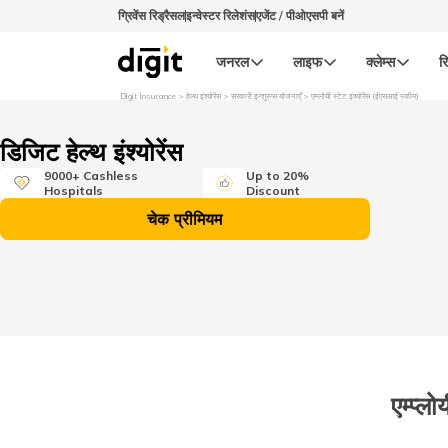
ग्रिवेंस रिड्रैसल
इन्वेस्टर रिलेशंस
एजेंट / पीओएसपी बनें
जनरल
लाइफ
क्लेम्स
रि
Digit Insurance
हेल्थ इंश्योरेंस
सरकारी इन्शुरन्स योजनाएँ
एम्प्लोयी स्टेट इंश्योरेंस (ईएसआई स्कीम)
डिजिट हेल्थ इंश्योरेंस
9000+ Cashless
Up to 20%
Hospitals
Discount
चेक प्रीमियम
एम्प्ल