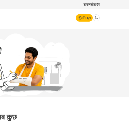
डाउनलोड ऐप
लॉग इन
डिजिट जनरल
70260 61234
hello@godigit.com
 सब कुछ