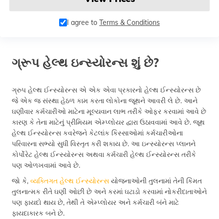
I agree to
Terms & Conditions
ગ્રૂપ હેલ્થ ઇન્સ્યોરન્સ શું છે?
ગ્રુપ હેલ્થ ઈન્સ્યોરન્સ એ એક એવા પ્રકારનો હેલ્થ ઈન્સ્યોરન્સ છે
જે એક જ સંસ્થા હેઠળ કામ કરતા લોકોના જૂથને આવરી લે છે. આને
ઘણીવાર કર્મચારીઓ માટેના મૂલ્યવાન લાભ તરીકે ઓફર કરવામાં આવે છે
કારણ કે તેના માટેનું પ્રીમિયમ એમ્પ્લોયર દ્વારા ઉઠાવવામાં આવે છે. જૂથ
હેલ્થ ઈન્સ્યોરન્સ કવરેજને કેટલાંક કિસ્સાઓમાં કર્મચારીઓના
પરિવારના સભ્યો સુધી વિસ્તૃત કરી શકાય છે. આ ઇન્સ્યોરન્સ પ્લાનને
કોર્પોરેટ હેલ્થ ઈન્સ્યોરન્સ અથવા કર્મચારી હેલ્થ ઈન્સ્યોરન્સ તરીકે
પણ ઓળખવામાં આવે છે.
જો કે,
વ્યક્તિગત હેલ્થ ઈન્સ્યોરન્સ
યોજનાઓની તુલનામાં તેની કિંમત
તુલનાત્મક રીતે ઘણી ઓછી છે અને કરમાં ઘટાડો કરવામાં નોકરીદાતાઓને
પણ ફાયદો થાય છે, તેથી તે એમ્પ્લોયર અને કર્મચારી બંને માટે
ફાયદાકારક બને છે.