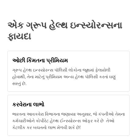
એક ગ્રૂપ હેલ્થ ઇન્સ્યોરન્સના
ફાયદા
ઓછી કિંમતના પ્રીમિયમ
ગ્રૂપ હેલ્થ ઇન્સ્યોરન્સ પૉલિસી લોકોના જૂથમાં ફેલાયેલી
હોવાથી, તેના માટેનું પ્રીમિયમ અન્ય હેલ્થ પૉલિસી કરતાં ઘણું
સસ્તું છે.
કરવેરાના લાભો
ભારતના આવકવેરા વિભાગના જણાવ્યા અનુસાર, જે કંપનીઓ તેમના
કર્મચારીઓને કોર્પોરેટ હેલ્થ ઈન્સ્યોરન્સ ઓફર કરે છે તેઓ
કેટલીક કર બચતનો લાભ મેળવી શકે છે!