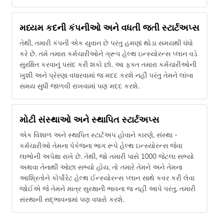
મધ્યમ કદની કંપનીઓ અને વધતી જતી સ્ટાર્ટઅપ્સ
તેથી, તમારી કંપની એક યુવાન છે પરંતુ હમણાં થોડા સમયથી ધંધો
કરે છે. તમે તમારા કર્મચારીઓને ગ્રૂપ હેલ્થ ઇન્સ્યોરન્સ પ્લાન વડે
સુરક્ષિત કરવાનું પસંદ કરી શકો છો. આ ફક્ત તમારા કર્મચારીઓની
ખુશી અને પ્રેરણા વધારવામાં જ મદદ કરશે નહીં પરંતુ તેમને લાંબા
સમય સુધી જાળવી રાખવામાં પણ મદદ કરશે.
મોટી સંસ્થાઓ અને સ્થાપિત સ્ટાર્ટઅપ્સ
એક વિશાળ અને સ્થાપિત સ્ટાર્ટઅપ હોવાને કારણે, સંસ્થા -
કર્મચારીઓ તેમના પેકેજના ભાગ રૂપે હેલ્થ ઇન્સ્યોરન્સ જેવા
લાભોની અપેક્ષા રાખે છે. તેથી, જો તમારી પાસે 1000 જેટલા સભ્યો
અથવા તેનાથી ઓછા સભ્યો હોય, તો તમારે તેમને અને તેમના
આશ્રિતોને કોર્પોરેટ હેલ્થ ઈન્સ્યોરન્સ પ્લાન સાથે કવર કરી લેવા
જોઈએ જે તેમને માત્ર સુરક્ષાની ભાવના જ નહીં આપે પરંતુ, તમારી
સંસ્થાની સદ્ભાવનામાં પણ વધારો કરશે.