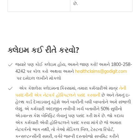
છે.
ક્લેઇમ કઈ રીતે કરવો?
જ્યારે પણ કોઈ ક્લેઇમ હોય, અમને જાણ કરો! અમને 1800-258-
4242 પર કૉલ કરો અથવા અમને
healthclaims@godigit.com
પર ઇમેઇલ લખીને મોકલો
એક કેશલેસ ક્લેઇમના કિસ્સામાં, તમારા કર્મચારીએ માત્ર
તેની
પસંદગીની એક નેટવર્ક હોસ્પિટલને પસંદ કરવાની
છે અને તેમનું ઇ-
હેલ્થ કાર્ડ દેખાડવાનું રહેશે અને બાકીની બધી બાબતોને અમે સંભાળી
લેશું. એ કર્મચારી અંદાજીત તબીબી ખર્ચ બતાવીને 50% સુધીનો
એડવાન્સ કેશ બેનિફિટ લેવાનું પણ પસંદ કરી શકે છે. જો કદાચ
એક કર્મચારી એવી હોસ્પિટલને પસંદ કરવા માંગે છે જે અમારા
નેટવર્કનો ભાગ નથી, તો તેઓ મેડિકલ બિલ, ટેસ્ટના રિપોર્ટ,
કન્સલ્ટન્સીની સમરી, વગેરે જરૂરી દસ્તાવેજો સબમિટ કરીને