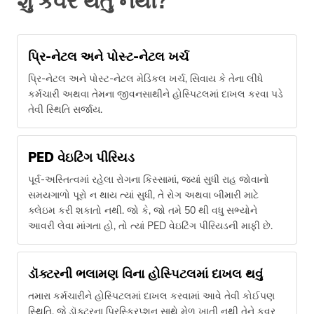
શું કવર થતું નથી?
પ્રિ-નેટલ અને પોસ્ટ-નેટલ ખર્ચ
પ્રિ-નેટલ અને પોસ્ટ-નેટલ મેડિકલ ખર્ચ, સિવાય કે તેના લીધે
કર્મચારી અથવા તેમના જીવનસાથીને હોસ્પિટલમાં દાખલ કરવા પડે
તેવી સ્થિતિ સર્જાય.
PED વેઇટિંગ પીરિયડ
પૂર્વ-અસ્તિત્વમાં રહેલા રોગના કિસ્સામાં, જ્યાં સુધી રાહ જોવાનો
સમયગાળો પૂરો ન થાય ત્યાં સુધી, તે રોગ અથવા બીમારી માટે
ક્લેઇમ કરી શકાતો નથી. જો કે, જો તમે 50 થી વધુ સભ્યોને
આવરી લેવા માંગતા હો, તો ત્યાં PED વેઇટિંગ પીરિયડની માફી છે.
ડૉક્ટરની ભલામણ વિના હોસ્પિટલમાં દાખલ થવું
તમારા કર્મચારીને હોસ્પિટલમાં દાખલ કરવામાં આવે તેવી કોઈપણ
સ્થિતિ, જે ડૉક્ટરના પ્રિસ્ક્રિપ્શન સાથે મેળ ખાતી નથી તેને કવર