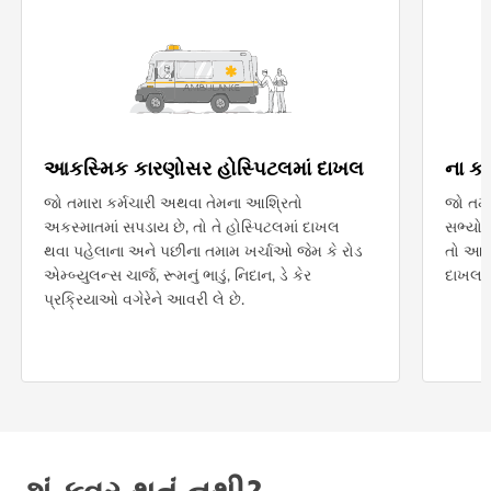
આકસ્મિક કારણોસર હોસ્પિટલમાં દાખલ
ના કા
જો તમારા કર્મચારી અથવા તેમના આશ્રિતો
જો તમા
અકસ્માતમાં સપડાય છે, તો તે હોસ્પિટલમાં દાખલ
સભ્યોનુ
થવા પહેલાના અને પછીના તમામ ખર્ચાઓ જેમ કે રોડ
તો આ કો
એમ્બ્યુલન્સ ચાર્જ, રૂમનું ભાડું, નિદાન, ડે કેર
દાખલ થ
પ્રક્રિયાઓ વગેરેને આવરી લે છે.