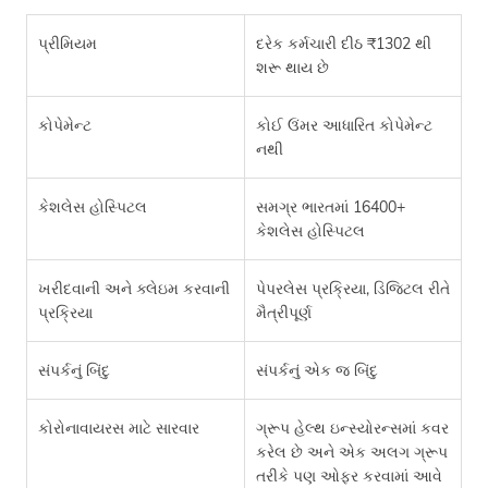
પ્રીમિયમ
દરેક કર્મચારી દીઠ ₹1302 થી
શરૂ થાય છે
કોપેમેન્ટ
કોઈ ઉંમર આધારિત કોપેમેન્ટ
નથી
કેશલેસ હોસ્પિટલ
સમગ્ર ભારતમાં 16400+
કેશલેસ હોસ્પિટલ
ખરીદવાની અને ક્લેઇમ કરવાની
પેપરલેસ પ્રક્રિયા, ડિજિટલ રીતે
પ્રક્રિયા
મૈત્રીપૂર્ણ
સંપર્કનું બિંદુ
સંપર્કનું એક જ બિંદુ
કોરોનાવાયરસ માટે સારવાર
ગ્રૂપ હેલ્થ ઇન્સ્યોરન્સમાં કવર
કરેલ છે અને એક અલગ ગ્રૂપ
તરીકે પણ ઓફર કરવામાં આવે