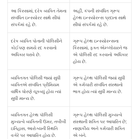
આ કિસ્સામાં, દરેક વ્યક્તિ તેમના
અહીં, કંપની સંબંધિત ગ્રૂપ
સંબંધિત ઇન્સ્યોરર સાથે સીધાં
હેલ્થ ઇન્સ્યોરન્સ પ્રદાતા સાથે
સંપર્કમાં રહે છે.
સીધાં સંપર્કમાં રહે છે.
દરેક વ્યક્તિ પોતાની પૉલિસીને
ગ્રૂપ હેલ્થ ઇન્સ્યોરન્સના
કોઈપણ સમયે રદ કરવાનો
કિસ્સામાં, ફક્ત એમ્પ્લોયરને જ
અધિકાર ધરાવે છે.
એ પૉલિસી રદ કરવાનો અધિકાર
હોય છે.
વ્યક્તિગત પોલિસી જ્યાં સુધી
ગ્રૂપ હેલ્થ પૉલિસી જ્યાં સુધી
વ્યક્તિએ સંબંધિત પ્રીમિયમ
એ કર્મચારી સંબંધિત સંસ્થાનો
વાર્ષિક ધોરણે ચૂકવ્યું હોય ત્યાં
ભાગ હોય ત્યાં સુધી માન્ય છે.
સુધી માન્ય છે.
વ્યક્તિગત હેલ્થ પૉલિસી
ગ્રૂપ હેલ્થ પૉલિસી મુખ્યત્વે
મુખ્યત્વે વ્યક્તિની ઉંમર, તબીબી
સંસ્થાની શક્તિ પર આધારિત છે;
ઇતિહાસ, આરોગ્યની સ્થિતિ
નાણાકીય અને કર્મચારી શક્તિ
વગેરે પર આધારિત હોય છે.
એ બંને.