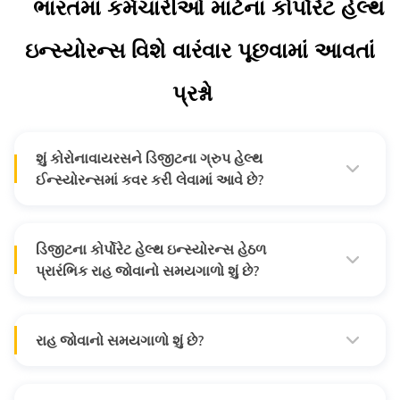
ભારતમાં કર્મચારીઓ માટેના કોર્પોરેટ હેલ્થ
ઇન્સ્યોરન્સ વિશે વારંવાર પૂછવામાં આવતાં
પ્રશ્નો
શું કોરોનાવાયરસને ડિજીટના ગ્રુપ હેલ્થ
ઈન્સ્યોરન્સમાં કવર કરી લેવામાં આવે છે?
હા, કોરોનાવાયરસને ડિજીટના ગ્રુપ હેલ્થ ઈન્સ્યોરન્સમાં કવર
કરી લેવામાં આવે છે અને અલગ કવર તરીકે પણ ઓફર કરવામાં
આવે છે..
ડિજીટના કોર્પોરેટ હેલ્થ ઇન્સ્યોરન્સ હેઠળ
પ્રારંભિક રાહ જોવાનો સમયગાળો શું છે?
અમારા કોર્પોરેટ હેલ્થ ઇન્સ્યોરન્સમાં પ્રારંભિક રાહ જોવાનો
સમયગાળો માત્ર 15 દિવસનો છે. જો કે, 50+ સભ્યોને આવરી લેતી
સંસ્થાઓ માટે તેને માફ કરી શકાય છે.
રાહ જોવાનો સમયગાળો શું છે?
રાહ જોવાનો સમયગાળો એ ચોક્કસ લાભો મેળવવા માટેનો ક્લેઇમ
કરવાનું શરૂ કરે તે પહેલાં કોઈ રાહ જોવાની જરૂર હોય તેવા
સમયગાળાનો ઉલ્લેખ કરે છે.