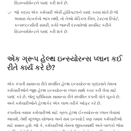
રિઇમ્બર્સમેન્ટને પસંદ કરી શકે છે.
જો કદાચ એક કર્મચારી એવી હોસ્પિટલને પસંદ કરવા માંગે છે જે
અમારા નેટવર્કનો ભાગ નથી, તો તેઓ મેડિકલ બિલ, ટેસ્ટના રિપોર્ટ,
કન્સલ્ટન્સીની સમરી, વગેરે જરૂરી દસ્તાવેજો સબમિટ કરીને
રિઇમ્બર્સમેન્ટને પસંદ કરી શકે છે.
એક ગ્રૂપ હેલ્થ ઇન્સ્યોરન્સ પ્લાન કઈ
રીતે કાર્ય કરે છે?
એક કંપની સામાન્ય રીતે સંબંધિત હેલ્થ ઇન્સ્યોરન્સ પ્રદાતાને તેમના
કર્મચારીઓને જૂથ હેલ્થ ઇન્સ્યોરન્સ પ્લાન સાથે કવર કરી લેવા માટે
પસંદ કરે છે, જેનું પ્રીમિયમ સામાન્ય રીતે સંબંધિત કંપની પોતે ચૂકવે છે,
અને કર્મચારીઓને હેલ્થકેર એક લાભ તરીકે ઓફર કરે છે.
કંપનીના તમામ કર્મચારીઓ માટે ગ્રુપ હેલ્થ ઈન્સ્યોરન્સ પ્લાન લેવામાં
આવશે, તેથી મૂળભૂત યોજના અને સમ ઇન્સ્યોર્ડ પણ તમામ કર્મચારીઓ
માટે સમાન હશે. જો કે, કર્મચારીઓ તેમના જીવનસાથી અને બાળકો જેવા