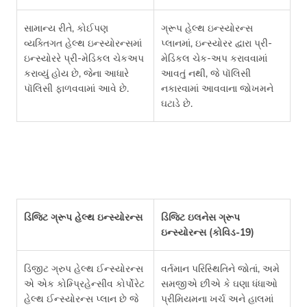
સામાન્ય રીતે, કોઈપણ
ગ્રૂપ હેલ્થ ઇન્સ્યોરન્સ
વ્યક્તિગત હેલ્થ ઇન્સ્યોરન્સમાં
પ્લાનમાં, ઇન્સ્યોરર દ્વારા પ્રી-
ઇન્સ્યોરરે પ્રી-મેડિકલ ચેકઅપ
મેડિકલ ચેક-અપ કરાવવામાં
કરાવ્યું હોય છે, જેના આધારે
આવતું નથી, જે પૉલિસી
પૉલિસી ફાળવવામાં આવે છે.
નકારવામાં આવવાના જોખમને
ઘટાડે છે.
ડિજિટ ગ્રૂપ હેલ્થ ઇન્સ્યોરન્સ
ડિજિટ ઇલનેસ ગ્રૂપ
ઇન્સ્યોરન્સ (કોવિડ-19)
ડિજીટ ગ્રુપ હેલ્થ ઈન્સ્યોરન્સ
વર્તમાન પરિસ્થિતિને જોતાં, અમે
એ એક કોમ્પ્રિહેન્સીવ કોર્પોરેટ
સમજીએ છીએ કે ઘણા ધંધાઓ
હેલ્થ ઈન્સ્યોરન્સ પ્લાન છે જે
પ્રીમિયમના ખર્ચ અને હાલમાં