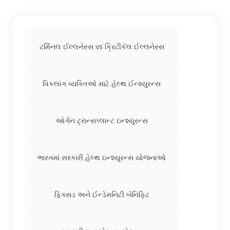
ટર્મિનલ ઈલ્લનેસ્સ vs ક્રિટીકૅલ ઈલ્લનેસ્સ
વિકલાંગ વ્યક્તિઓ માટે હેલ્થ ઈન્શ્યુરન્સ
ઓર્ગન ટ્રાન્સપ્લાન્ટ ઇન્શ્યુરન્સ
ભારતમાં સરકારી હેલ્થ ઇન્શ્યુરન્સ યોજનાઓ
ફિક્સડ અને ઈન્ડેમનિટી બેનિફિટ