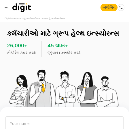
લોગિન
Digit Insurance
હેલ્થ ઈન્સ્યોરન્સ
ગ્રુપ હેલ્થ ઈન્સ્યોરન્સ
કર્મચારીઓ માટે ગ્રૂપ હેલ્થ ઇન્સ્યોરન્સ
26,000+
45 લાખ+
કોર્પોરેટ કવર કર્યાં
જીવન ઇન્સ્યોર કર્યાં
Your name