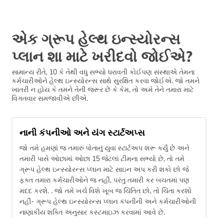
એક ગ્રૂપ હેલ્થ ઇન્સ્યોરન્સ
પ્લાન શા માટે ખરીદવો જોઈએ?
સામાન્ય રીતે, 10 કે તેથી વધુ સભ્યો ધરાવતી કોઈપણ સંસ્થાએ તેમના
કર્મચારીઓને હેલ્થ ઇન્સ્યોરન્સ સાથે સુરક્ષિત કરવા જોઈએ. જો તમને
ખાતરી ન હોય કે તમને તેની જરૂર છે કે કેમ, તો અમે તેને તમારા માટે
વિગતવાર સમજાવીએ છીએ.
નાની કંપનીઓ અને યંગ સ્ટાર્ટઅપ્સ
જો તમે હમણાં જ તમારું પોતાનું યુવા સ્ટાર્ટઅપ શરૂ કર્યું છે અને
તમારી પાસે ઓછામાં ઓછા 15 જેટલાં ટીમના સભ્યો છે, તો તમે
ગ્રૂપ હેલ્થ ઇન્સ્યોરન્સ પ્લાન માટે સાઇન અપ કરી શકો છો જે
ફક્ત તમારા કર્મચારીઓને જ નહીં, પરંતુ તમારી કર બચતમાં પણ
મદદ કરશે. . જો તમે ખર્ચ વિશે ખૂબ જ ચિંતિત છો, તો ચિંતા કરશો
નહીં- ગ્રૂપ હેલ્થ ઇન્સ્યોરન્સ પ્લાન કંપનીની અને કર્મચારીઓની
નાણાકીય શક્તિ અનુસાર કસ્ટમાઇઝ કરવામાં આવે છે.