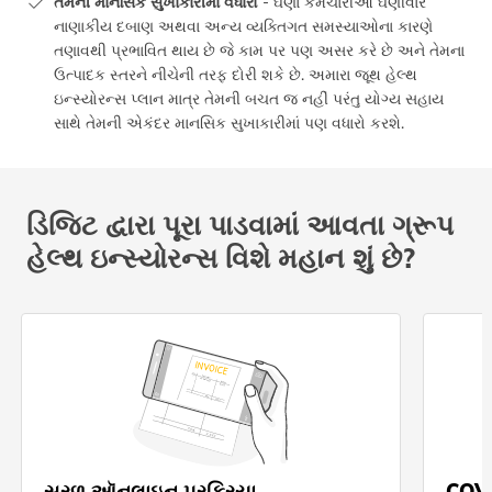
તેમની માનસિક સુખાકારીમાં વધારો
- ઘણા કર્મચારીઓ ઘણીવાર
નાણાકીય દબાણ અથવા અન્ય વ્યક્તિગત સમસ્યાઓના કારણે
તણાવથી પ્રભાવિત થાય છે જે કામ પર પણ અસર કરે છે અને તેમના
ઉત્પાદક સ્તરને નીચેની તરફ દોરી શકે છે. અમારા જૂથ હેલ્થ
ઇન્સ્યોરન્સ પ્લાન માત્ર તેમની બચત જ નહીં પરંતુ યોગ્ય સહાય
સાથે તેમની એકંદર માનસિક સુખાકારીમાં પણ વધારો કરશે.
ડિજિટ દ્વારા પૂરા પાડવામાં આવતા ગ્રૂપ
હેલ્થ ઇન્સ્યોરન્સ વિશે મહાન શું છે?
સરળ ઑનલાઇન પ્રક્રિયા
COVID