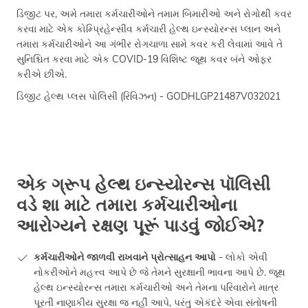
ડિજીટ પર, અમે તમારા કર્મચારીઓને તમામ બિમારીઓ અને રોગોથી કવર
કરવા માટે એક કોમ્પ્રિહેન્સીવ કર્મચારી હેલ્થ ઇન્સ્યોરન્સ પ્લાન અને
તમારા કર્મચારીઓને આ ગંભીર રોગચાળા સામે કવર કરી લેવામાં આવે તે
સુનિશ્ચિત કરવા માટે એક COVID-19 વિશિષ્ટ જૂથ કવર બંને ઓફર
કરીએ છીએ.
ડિજીટ હેલ્થ પ્લસ પોલિસી (રિવિઝન) - GODHLGP21487V032021
એક ગ્રૂપ હેલ્થ ઇન્સ્યોરન્સ પૉલિસી
વડે શા માટે તમારા કર્મચારીઓના
આરોગ્યને રક્ષણ પૂરૂં પાડવું જોઈએ?
કર્મચારીઓને જાળવી રાખવાને પ્રોત્સાહન આપો
- લોકો એવી
નોકરીઓને મહત્ત્વ આપે છે જે તેમને સુરક્ષાની ભાવના આપે છે. જૂથ
હેલ્થ ઇન્સ્યોરન્સ તમારા કર્મચારીઓ અને તેમના પરિવારોને માત્ર
પૂરતી નાણાકીય સુરક્ષા જ નહીં આપે, પરંતુ એકંદરે એવા સંતોષની