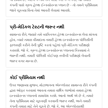
કંપની પાસે ગ્રુપ હેલ્થ ઈન્સ્યોરન્સ પ્લાન છે - તો તમને પ્રીમિયમ
જાતે ચૂકવ્યા વિના તેમાં આવરી લેવામાં આવશે.
પ્રી-મેડિકલ ટેસ્ટની જરૂર નથી
સામાન્ય રીતે, જ્યારે તમે વ્યક્તિગત હેલ્થ ઇન્સ્યોરન્સ લેવા માંગતા
હોવ, ત્યારે તમારા વીમાદાતા તમારી હેલ્થ ઇન્સ્યોરન્સ પૉલિસીની
ફાળવણી કરીને તેની પુષ્ટિ કરતાં પહેલાં પ્રી-મેડિકલ પરીક્ષણો
કરાવશે. જો કે, ગ્રૂપ હેલ્થ ઇન્સ્યોરન્સ પ્લાનના કિસ્સામાં તે
જરૂરી નથી. તમારી પૉલિસી કોઈપણ તબીબી પરીક્ષણો લેવાની
જરૂર વગર માન્ય છે.
કોઈ પ્રીમિયમ નથી
ઉપર જણાવ્યા મુજબ, મોટાભાગના એમ્પ્લોયર સામાન્ય રીતે કંપની
દ્વારા ઓફર કરવામાં આવતા તમારા વાર્ષિક લાભોમાં તમારા હેલ્થ
ઇન્સ્યોરન્સ પ્લાનનો સમાવેશ કરશે. આનો અર્થ એ છે કે, તમારે
તેના પ્રીમિયમ માટે ચૂકવણી કરવાની જરૂર નથી, અને તમારી
કંપની તમારા માટે તેને ચૂકવે છે. જો કે, આ એમ્પ્લોયરથી