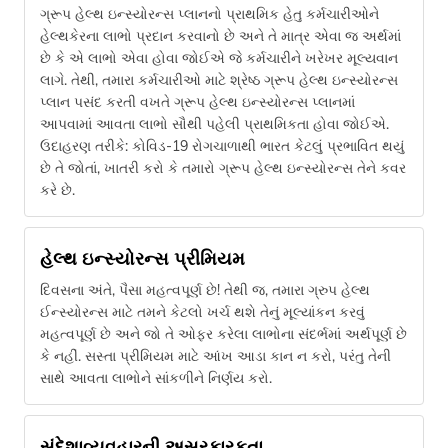
ગ્રૂપ હેલ્થ ઇન્સ્યોરન્સ પ્લાનનો પ્રાથમિક હેતુ કર્મચારીઓને
હેલ્થકેરના લાભો પ્રદાન કરવાનો છે અને તે માત્ર એવા જ અર્થમાં
છે કે એ લાભો એવા હોવા જોઈએ જે કર્મચારીને ખરેખર મૂલ્યવાન
લાગે. તેથી, તમારા કર્મચારીઓ માટે શ્રેષ્ઠ ગ્રૂપ હેલ્થ ઇન્સ્યોરન્સ
પ્લાન પસંદ કરતી વખતે ગ્રૂપ હેલ્થ ઇન્સ્યોરન્સ પ્લાનમાં
આપવામાં આવતા લાભો સૌથી પહેલી પ્રાથમિકતા હોવા જોઈએ.
ઉદાહરણ તરીકે: કોવિડ-19 રોગચાળાથી ભારત કેટલું પ્રભાવિત થયું
છે તે જોતાં, ખાતરી કરો કે તમારો ગ્રૂપ હેલ્થ ઇન્સ્યોરન્સ તેને કવર
કરે છે.
હેલ્થ ઇન્સ્યોરન્સ પ્રીમિયમ
દિવસના અંતે, પૈસા મહત્વપૂર્ણ છે! તેથી જ, તમારા ગ્રુપ હેલ્થ
ઈન્સ્યોરન્સ માટે તમને કેટલો ખર્ચ થશે તેનું મૂલ્યાંકન કરવું
મહત્વપૂર્ણ છે અને જો તે ઓફર કરેલા લાભોના સંદર્ભમાં અર્થપૂર્ણ છે
કે નહીં. સસ્તા પ્રીમિયમ માટે આંખ આડા કાન ન કરો, પરંતુ તેની
સાથે આવતા લાભોને સાંકળીને નિર્ણય કરો.
સંદેશાવ્યવહારની અસરકારકતા