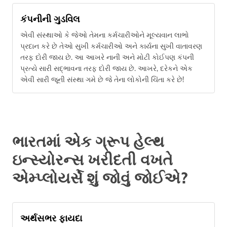
કંપનીની ગુડવિલ
એવી સંસ્થાઓ કે જેઓ તેમના કર્મચારીઓને મૂલ્યવાન લાભો
પ્રદાન કરે છે તેઓ સુખી કર્મચારીઓ અને કાર્યના સુખી વાતાવરણ
તરફ દોરી જાય છે. આ આખરે નાની અને મોટી કોઈપણ કંપની
પ્રત્યે સારી સદ્ભાવના તરફ દોરી જાય છે. આખરે, દરેકને એક
એવી સારી જૂની સંસ્થા ગમે છે જે તેના લોકોની ચિંતા કરે છે!
ભારતમાં એક ગ્રૂપ હેલ્થ
ઇન્સ્યોરન્સ ખરીદતી વખતે
એમ્પ્લોયર્સે શું જોવું જોઈએ?
અર્થસભર ફાયદા