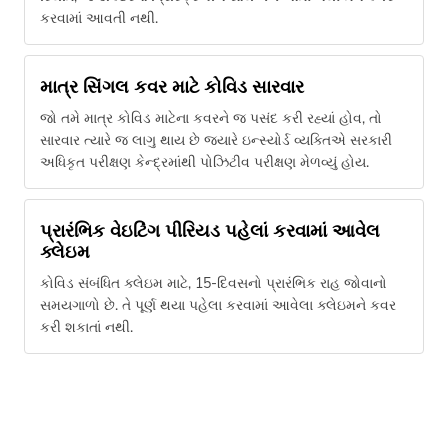
કરવામાં આવતી નથી.
માત્ર સિંગલ કવર માટે કોવિડ સારવાર
જો તમે માત્ર કોવિડ માટેના કવરને જ પસંદ કરી રહ્યાં હોવ, તો
સારવાર ત્યારે જ લાગુ થાય છે જ્યારે ઇન્સ્યોર્ડ વ્યક્તિએ સરકારી
અધિકૃત પરીક્ષણ કેન્દ્રમાંથી પોઝિટીવ પરીક્ષણ મેળવ્યું હોય.
પ્રારંભિક વેઇટિંગ પીરિયડ પહેલાં કરવામાં આવેલ
ક્લેઇમ
કોવિડ સંબંધિત ક્લેઇમ માટે, 15-દિવસનો પ્રારંભિક રાહ જોવાનો
સમયગાળો છે. તે પૂર્ણ થયા પહેલા કરવામાં આવેલા ક્લેઇમને કવર
કરી શકાતાં નથી.