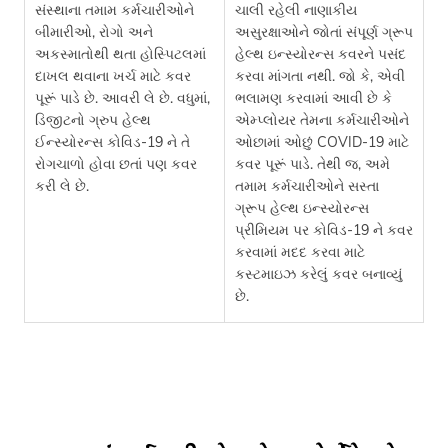
સંસ્થાના તમામ કર્મચારીઓને
ચાલી રહેલી નાણાકીય
બીમારીઓ, રોગો અને
અસુરક્ષાઓને જોતાં સંપૂર્ણ ગ્રૂપ
અકસ્માતોથી થતા હોસ્પિટલમાં
હેલ્થ ઇન્સ્યોરન્સ કવરને પસંદ
દાખલ થવાના ખર્ચ માટે કવર
કરવા માંગતા નથી. જો કે, એવી
પૂરૂં પાડે છે. આવરી લે છે. વધુમાં,
ભલામણ કરવામાં આવી છે કે
ડિજીટનો ગ્રુપ હેલ્થ
એમ્પ્લોયર તેમના કર્મચારીઓને
ઈન્સ્યોરન્સ કોવિડ-19 ને તે
ઓછામાં ઓછું COVID-19 માટે
રોગચાળો હોવા છતાં પણ કવર
કવર પૂરૂં પાડે. તેથી જ, અમે
કરી લે છે.
તમામ કર્મચારીઓને સસ્તા
ગ્રૂપ હેલ્થ ઇન્સ્યોરન્સ
પ્રીમિયમ પર કોવિડ-19 ને કવર
કરવામાં મદદ કરવા માટે
કસ્ટમાઇઝ કરેલું કવર બનાવ્યું
છે.