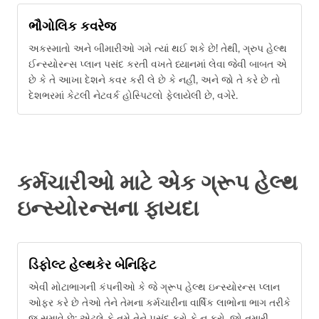
ભૌગોલિક કવરેજ
અકસ્માતો અને બીમારીઓ ગમે ત્યાં થઈ શકે છે! તેથી, ગ્રુપ હેલ્થ
ઈન્સ્યોરન્સ પ્લાન પસંદ કરતી વખતે ધ્યાનમાં લેવા જેવી બાબત એ
છે કે તે આખા દેશને કવર કરી લે છે કે નહીં, અને જો તે કરે છે તો
દેશભરમાં કેટલી નેટવર્ક હોસ્પિટલો ફેલાયેલી છે, વગેરે.
કર્મચારીઓ માટે એક ગ્રૂપ હેલ્થ
ઇન્સ્યોરન્સના ફાયદા
ડિફોલ્ટ હેલ્થકેર બેનિફિટ
એવી મોટાભાગની કંપનીઓ કે જે ગ્રૂપ હેલ્થ ઇન્સ્યોરન્સ પ્લાન
ઓફર કરે છે તેઓ તેને તેમના કર્મચારીના વાર્ષિક લાભોના ભાગ તરીકે
જ સમાવે છે; એટલે કે તમે તેને પસંદ કરો કે ન કરો, જો તમારી