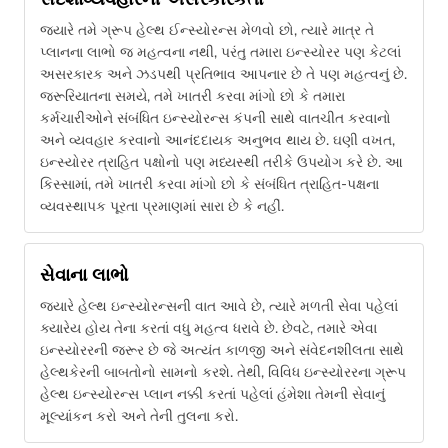
જ્યારે તમે ગ્રૂપ હેલ્થ ઈન્સ્યોરન્સ મેળવો છો, ત્યારે માત્ર તે
પ્લાનના લાભો જ મહત્વના નથી, પરંતુ તમારા ઇન્સ્યોરર પણ કેટલાં
અસરકારક અને ઝડપથી પ્રતિભાવ આપનાર છે તે પણ મહત્વનું છે.
જરૂરિયાતના સમયે, તમે ખાતરી કરવા માંગો છો કે તમારા
કર્મચારીઓને સંબંધિત ઇન્સ્યોરન્સ કંપની સાથે વાતચીત કરવાનો
અને વ્યવહાર કરવાનો આનંદદાયક અનુભવ થાય છે. ઘણી વખત,
ઇન્સ્યોરર ત્રાહિત પક્ષોનો પણ મધ્યસ્થી તરીકે ઉપયોગ કરે છે. આ
કિસ્સામાં, તમે ખાતરી કરવા માંગો છો કે સંબંધિત ત્રાહિત-પક્ષના
વ્યવસ્થાપક પૂરતા પ્રમાણમાં સારા છે કે નહીં.
સેવાના લાભો
જ્યારે હેલ્થ ઇન્સ્યોરન્સની વાત આવે છે, ત્યારે મળતી સેવા પહેલાં
ક્યારેય હોય તેના કરતાં વધુ મહત્વ ધરાવે છે. છેવટે, તમારે એવા
ઇન્સ્યોરરની જરૂર છે જે અત્યંત કાળજી અને સંવેદનશીલતા સાથે
હેલ્થકેરની બાબતોનો સામનો કરશે. તેથી, વિવિધ ઇન્સ્યોરરના ગ્રૂપ
હેલ્થ ઇન્સ્યોરન્સ પ્લાન નક્કી કરતાં પહેલાં હંમેશા તેમની સેવાનું
મૂલ્યાંકન કરો અને તેની તુલના કરો.