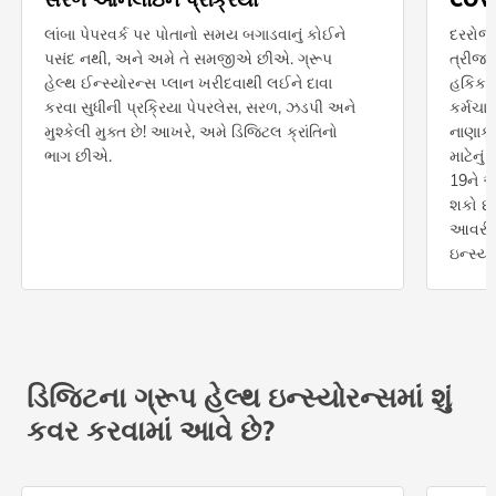
લાંબા પેપરવર્ક પર પોતાનો સમય બગાડવાનું કોઈને
દરરોજ 
પસંદ નથી, અને અમે તે સમજીએ છીએ. ગ્રૂપ
ત્રીજા
હેલ્થ ઈન્સ્યોરન્સ પ્લાન ખરીદવાથી લઈને દાવા
હકિકતન
કરવા સુધીની પ્રક્રિયા પેપરલેસ, સરળ, ઝડપી અને
કર્મચા
મુશ્કેલી મુક્ત છે! આખરે, અમે ડિજિટલ ક્રાંતિનો
નાણાકી
ભાગ છીએ.
માટેનું
19ને આ
શકો છ
આવરી લે
ઇન્સ્યો
ડિજિટના ગ્રૂપ હેલ્થ ઇન્સ્યોરન્સમાં શું
કવર કરવામાં આવે છે?