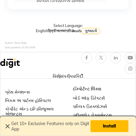
સરકારી ઇન્સ્યોરન્સ યોજના
હેલ્થ ઈન્શ્યુરન્સમાં કૂલિંગ-ઓફ પીરિયડ
Select Language:
English
हिन्दी
বাংলা
मराठी
తెలుగు
ગુજરાતી
Author: Team Digit
હેલ્થ ઈન્સ્યોરન્સમાં ડે કેર ટ્રીટમેન્ટ
Last updated:
22-05-2026
ધુમ્રપાન કરનારાઓ માટે હેલ્થ ઈન્શ્યુરન્સ
વિશે
સંપર્ક
કારકિર્દી
નિવૃત્ત થનાર એમ્પલોય માટે સુપર ટોપ-અપ
ઈમ્પોર્ટન્ટ લિંક્સ
હેલ્થ ઇન્શ્યુરન્સ
પ્રેસ મેનશન્સ
બોર્ડ ઑફ ડિરેક્ટર્સ
બિકમ અ પાર્ટનર હૉસ્પિટલ
પબ્લિક ડિસ્ક્લોઝર્સ
સિનિયર સિટિઝન માટે સુપર ટોપ-અપ હેલ્થ
કોર્પોરેટ એન્ડ ઇન્ડિવિજુઅલ
ઈન્સ્યોરન્સ
એજન્ટ્સ
ડાઉનલોડ ડોક્યુમેન્ટ્સ
Get 10+ Exclusive Features only on Digit
close
Install
App
એર એમ્બ્યુલન્સ કવર
રિસોર્સિસ