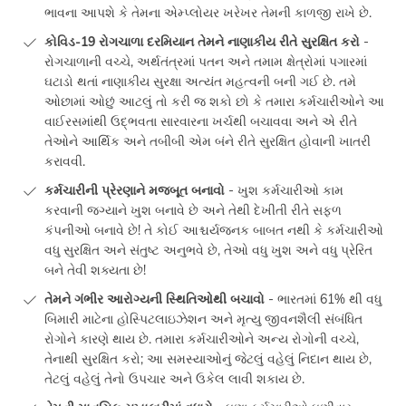
ભાવના આપશે કે તેમના એમ્પ્લોયર ખરેખર તેમની કાળજી રાખે છે.
કોવિડ-19 રોગચાળા દરમિયાન તેમને નાણાકીય રીતે સુરક્ષિત કરો
-
રોગચાળાની વચ્ચે, અર્થતંત્રમાં પતન અને તમામ ક્ષેત્રોમાં પગારમાં
ઘટાડો થતાં નાણાકીય સુરક્ષા અત્યંત મહત્વની બની ગઈ છે. તમે
ઓછામાં ઓછું આટલું તો કરી જ શકો છો કે તમારા કર્મચારીઓને આ
વાઈરસમાંથી ઉદ્ભવતા સારવારના ખર્ચથી બચાવવા અને એ રીતે
તેઓને આર્થિક અને તબીબી એમ બંને રીતે સુરક્ષિત હોવાની ખાતરી
કરાવવી.
કર્મચારીની પ્રેરણાને મજબૂત બનાવો
- ખુશ કર્મચારીઓ કામ
કરવાની જગ્યાને ખુશ બનાવે છે અને તેથી દેખીતી રીતે સફળ
કંપનીઓ બનાવે છે! તે કોઈ આશ્ચર્યજનક બાબત નથી કે કર્મચારીઓ
વધુ સુરક્ષિત અને સંતુષ્ટ અનુભવે છે, તેઓ વધુ ખુશ અને વધુ પ્રેરિત
બને તેવી શક્યતા છે!
તેમને ગંભીર આરોગ્યની સ્થિતિઓથી બચાવો
- ભારતમાં 61% થી વધુ
બિમારી માટેના હોસ્પિટલાઇઝેશન અને મૃત્યુ જીવનશૈલી સંબંધિત
રોગોને કારણે થાય છે. તમારા કર્મચારીઓને અન્ય રોગોની વચ્ચે,
તેનાથી સુરક્ષિત કરો; આ સમસ્યાઓનું જેટલું વહેલું નિદાન થાય છે,
તેટલું વહેલું તેનો ઉપચાર અને ઉકેલ લાવી શકાય છે.