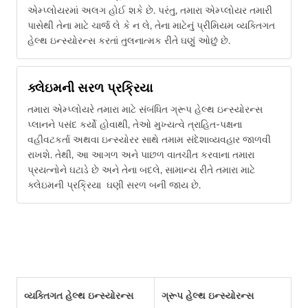
એમ્પ્લોયરમાં અલગ હોઈ શકે છે. પરંતુ, તમારા એમ્પ્લોયર તમારી
પાસેથી તેના માટે ચાર્જ લે કે ન લે, તેના માટેનું પ્રીમિયમ વ્યક્તિગત
હેલ્થ ઇન્સ્યોરન્સ કરતાં તુલનાત્મક રીતે ઘણું ઓછું છે.
ક્લેઇમની સરળ પ્રક્રિયા
તમારા એમ્પ્લોયરે તમારા માટે સંબંધિત ગ્રૂપ હેલ્થ ઇન્સ્યોરન્સ
પ્લાનને પસંદ કર્યો હોવાથી, તેઓ મુખ્યત્વે ત્રાહિત-પક્ષના
વહીવટકર્તા અથવા ઇન્સ્યોરર સાથે તમામ સંદેશાવ્યવહાર જાળવી
રાખશે. તેથી, આ આગળ અને પાછળ વાતચીત કરવાના તમારા
પ્રયત્નોને ઘટાડે છે અને તેના બદલે, સામાન્ય રીતે તમારા માટે
ક્લેઇમની પ્રક્રિયા ઘણી સરળ બની જાય છે.
વ્યક્તિગત હેલ્થ ઇન્સ્યોરન્સ
ગ્રૂપ હેલ્થ ઇન્સ્યોરન્સ