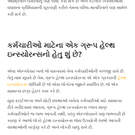
આશ્રિતોને ઉમેરવાનું પણ પસંદ કરી શકે છે અને કેટલાક કિસ્સાઓમાં
વધારાના પ્રીમિયમની ચૂકવણી કરીને તેમના વરિષ્ઠ માતાપિતાને પણ સામેલ
કરી શકે છે.
કર્મચારીઓ માટેના એક ગ્રૂપ હેલ્થ
ઇન્સ્યોરન્સનો હેતુ શું છે?
એવા એમ્પ્લોયર બનો જે વાસ્તવમાં તેના કર્મચારીઓની કાળજી રાખે છે.
તેનું નામ સૂચવે છે તેમ, ગ્રૂપ હેલ્થ ઇન્સ્યોરન્સ એ એક પ્રકારની
હેલ્થ
ઇન્સ્યોરન્સ
પૉલિસી છે જે એવા લોકોના જૂથને સમર્પિત છે, જે એક
સામાન્ય છત્ર હેઠળ કામ કરે છે.
યુવા સ્ટાર્ટઅપ્સ અને મોટી સંસ્થાઓ બંનેના કર્મચારીઓ માટે સામાન્ય
રીતે ખરીદવામાં આવતા, ગ્રૂપ હેલ્થ ઇન્સ્યોરન્સ પ્લાન માત્ર
કર્મચારીઓને જ લાભ આપતી નથી, પરંતુ એમ્પ્લોયરને પણ લાભકારી છે
કારણ કે આજે લોકો હેલ્થ ઇન્સ્યોરન્સ જેવા ઉપયોગી લાભો આપતી
સંસ્થાઓની તરફેણ કરે છે અને નોકરી ચાલુ રાખે છે.