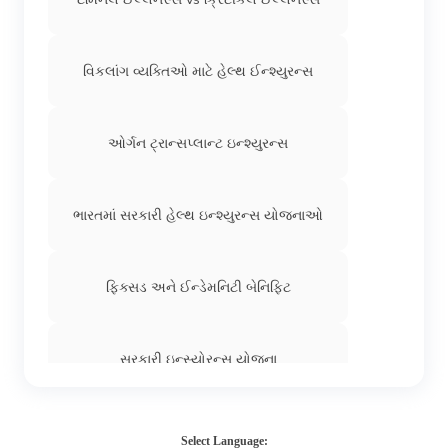
વિકલાંગ વ્યક્તિઓ માટે હેલ્થ ઈન્શ્યુરન્સ
ઓર્ગન ટ્રાન્સપ્લાન્ટ ઇન્શ્યુરન્સ
ભારતમાં સરકારી હેલ્થ ઇન્શ્યુરન્સ યોજનાઓ
ફિક્સડ અને ઈન્ડેમનિટી બેનિફિટ
સરકારી ઇન્સ્યોરન્સ યોજના
હેલ્થ ઈન્શ્યુરન્સમાં કૂલિંગ-ઓફ પીરિયડ
Select Language: