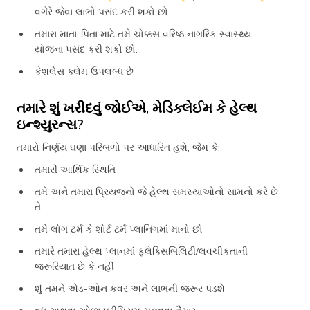
વગેરે જેવા લાભો પસંદ કરી શકો છો.
તમારા માતા-પિતા માટે તમે ચોક્કસ વરિષ્ઠ નાગરિક સ્વાસ્થ્ય
યોજના પસંદ કરી શકો છો.
કેશલેસ ક્લેમ ઉપલબ્ધ છે
તમારે શું ખરીદવું જોઈએ, મેડિક્લેઈમ કે હેલ્થ
ઇન્શ્યુરન્સ?
તમારો નિર્ણય ઘણા પરિબળો પર આધારિત હશે, જેમ કે:
તમારી આર્થિક સ્થિતિ
તમે અને તમારા પ્રિયજનો જે હેલ્થ સમસ્યાઓનો સામનો કરે છે
તે
તમે લોંગ ટર્મ કે શોર્ટ ટર્મ પ્લાનિંગમાં માનો છો
તમારે તમારા હેલ્થ પ્લાનમાં ફ્લેક્સિબિલિટી/લવચીકતાની
જરૂરિયાત છે કે નહીં
શું તમને એડ-ઓન કવર અને લાભની જરૂર પડશે