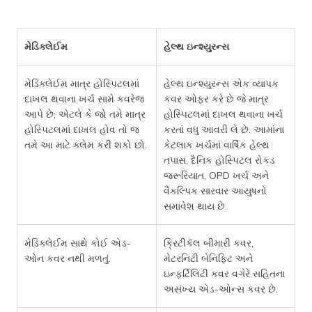
મેડિક્લેઈમ
હેલ્થ ઇન્શ્યુરન્સ
મેડિક્લેઈમ માત્ર હોસ્પિટલમાં
હેલ્થ ઇન્શ્યુરન્સ એક વ્યાપક
દાખલ થવાના ખર્ચ સામે કવરેજ
કવર ઓફર કરે છે જે માત્ર
આપે છે; એટલે કે જો તમે માત્ર
હોસ્પિટલમાં દાખલ થવાના ખર્ચ
હોસ્પિટલમાં દાખલ હોવ તો જ
કરતાં વધુ આવરી લે છે. આમાંના
તમે આ માટે ક્લેમ કરી શકો છો.
કેટલાક ખર્ચમાં વાર્ષિક હેલ્થ
તપાસ, દૈનિક હોસ્પિટલ રોકડ
જરૂરિયાત, OPD ખર્ચ અને
વૈકલ્પિક સારવાર આયુષનો
સમાવેશ થાય છે.
મેડિક્લેઈમ સાથે કોઈ એડ-
ક્રિટીકૅલ બીમારી કવર,
ઓન કવર નથી મળતું.
મેટરનિટી બેનિફિટ અને
ઇન્ફર્ટિલિટી કવર વગેરે સહિતના
અસંખ્ય એડ-ઓન્સ કવર છે.