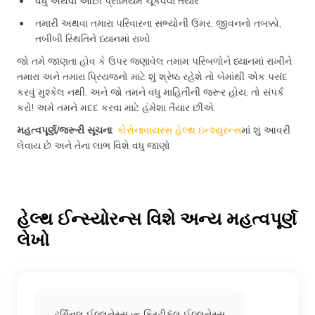
વધુ અથવા ઓછા પ્રીમિયમ ચૂકવવા તૈયાર
તમારી અથવા તમારા પરિવારના સભ્યોની ઉંમર, જીવનનો તબક્કો,
તબીબી સ્થિતિને ધ્યાનમાં રાખો
જો તમે જાણતા હોવ કે ઉપર જણાવેલ તમામ પરિબળોને ધ્યાનમાં રાખીને
તમારા અને તમારા પ્રિયજનો માટે શું શ્રેષ્ઠ રહેશે તો બેમાંથી એક પસંદ
કરવું મુશ્કેલ નથી. અને જો તમને વધુ માહિતીની જરૂર હોય, તો સંપર્ક
કરો! અમે તમને મદદ કરવા માટે હંમેશા તૈયાર છીએ.
મહત્વપૂર્ણ/જરૂરી સૂચના
:
કોરોનાવાયરસ હેલ્થ ઇન્શ્યુરન્સ
માં શું આવરી
લેવાય છે અને તેના લાભ વિશે વધુ જાણો
હેલ્થ ઈન્સ્યોરન્સ વિશે અન્ય મહત્વપૂર્ણ
લેખો
ટર્મિનલ ઈલ્લનેસ્સ vs ક્રિટીકૅલ ઈલ્લનેસ્સ