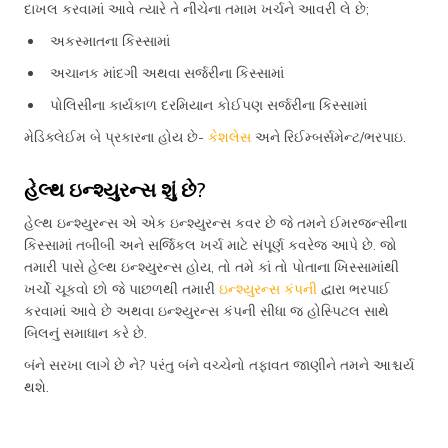
દાખલ કરવામાં આવે ત્યારે તે નીચેના તમામ ખર્ચને આવરી લે છે;
અકસ્માતના કિસ્સામાં
અચાનક માંદગી અથવા સર્જરીના કિસ્સામાં
પોલિસીના કાર્યકાળ દરમિયાન કોઈપણ સર્જરીના કિસ્સામાં
મેડિક્લેઈમ બે પ્રકારના હોય છે-
કેશલેસ
અને રિઈમ્બર્સમેન્ટ/ભરપાઇ.
હેલ્થ ઇન્શ્યુરન્સ શું છે?
હેલ્થ ઇન્શ્યુરન્સ એ એક ઇન્શ્યુરન્સ કવર છે જે તમને ઈમરજન્સીના
કિસ્સામાં તબીબી અને સર્જિકલ ખર્ચ માટે સંપૂર્ણ કવરેજ આપે છે. જો
તમારી પાસે હેલ્થ ઇન્શ્યુરન્સ હોય, તો તમે કાં તો પોતાના ખિસ્સામાંથી
ખર્ચો ચૂકવો છો જે પાછળથી તમારી
ઇન્શ્યુરન્સ કંપની
દ્વારા ભરપાઈ
કરવામાં આવે છે અથવા ઇન્શ્યુરન્સ કંપની સીધા જ હોસ્પિટલ સાથે
બિલનું સમાધાન કરે છે.
બંને સરખા લાગે છે ને? પરંતુ બંને વચ્ચેનો તફાવત જાણીને તમને આશ્ચર્ય
થશે.