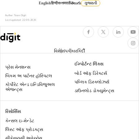
English
हिन्दी
বাংলা
मराठी
తెలుగు
ગુજરાતી
Author: Team Digit
હેલ્થ ઈન્સ્યોરન્સમાં ડે કેર ટ્રીટમેન્ટ
Last updated:
22-05-2026
ધુમ્રપાન કરનારાઓ માટે હેલ્થ ઈન્શ્યુરન્સ
વિશે
સંપર્ક
કારકિર્દી
નિવૃત્ત થનાર એમ્પલોય માટે સુપર ટોપ-અપ
ઈમ્પોર્ટન્ટ લિંક્સ
હેલ્થ ઇન્શ્યુરન્સ
પ્રેસ મેનશન્સ
બોર્ડ ઑફ ડિરેક્ટર્સ
બિકમ અ પાર્ટનર હૉસ્પિટલ
સિનિયર સિટિઝન માટે સુપર ટોપ-અપ હેલ્થ
પબ્લિક ડિસ્ક્લોઝર્સ
કોર્પોરેટ એન્ડ ઇન્ડિવિજુઅલ
ઈન્સ્યોરન્સ
એજન્ટ્સ
ડાઉનલોડ ડોક્યુમેન્ટ્સ
એર એમ્બ્યુલન્સ કવર
રિસોર્સિસ
કેન્સલ ઇ-મેન્ડેટ
મેડિક્લેઈમ vs હેલ્થ ઇન્શ્યુરન્સ
લિસ્ટ ઑફ પ્રોડક્ટ્સ
સીકેવાયસી અવેરનેસ