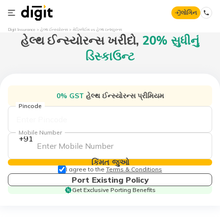
લોગિન
Digit Insurance
હેલ્થ ઈન્સ્યોરન્સ
મેડિક્લેઈમ vs હેલ્થ ઇન્શ્યુરન્સ
હેલ્થ ઈન્સ્યોરન્સ
ખરીદો,
20% સુધીનું
ડિસ્કાઉન્ટ
0% GST
હેલ્થ ઈન્સ્યોરન્સ પ્રીમિયમ
Pincode
Mobile Number
+91
કિંમત જુઓ
I agree to the
Terms & Conditions
Port Existing Policy
Get Exclusive Porting Benefits