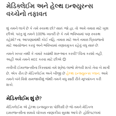
મેડિક્લેઈમ અને હેલ્થ ઇન્શ્યુરન્સ
વચ્ચેનો તફાવત
શું તમને લાગે છે કે તમે સ્વસ્થ છો? સારું, જો હા, તો અમે તમારા માટે ખુશ
છીએ. પરંતુ શું તમને 100% ખાતરી છે કે તમે ભવિષ્યમાં પણ સ્વસ્થ
રહેશો? ના, આપણામાંથી કોઈ નહિ. તમારા માટે અને તમારા પ્રિયજનો
માટે આયોજન કરવું અને ભવિષ્યમાં તણાવમુક્ત રહેવું વધુ સારું છે.
તમને ખબર નથી કે તમારે ક્યાંથી શરૂઆત કરવી? ચિંતા કરશો નહીં,
અહીં અમે તમને મદદ કરવા માટે છીએ 😊
તબીબી ઈમરજન્સીના કિસ્સામાં તમે શ્રેષ્ઠ લાભો મેળવી શકો તેવા બે માર્ગો
છે, એક રીત છે મેડિક્લેઈમ અને બીજી છે
હેલ્થ ઇન્શ્યુરન્સ પ્લાન
. અમે
તમને બંને વિશે સમજાવીશું જેથી તમને વધુ સારી રીતે મૂલ્યાંકન કરી
શકો.
મેડિક્લેઈમ શું છે?
મેડિક્લેઈમ એ હેલ્થ ઇન્શ્યુરન્સ પોલિસી છે જે તમને મેડિકલ
ઇમરજન્સીના સમયે ચોક્કસ નાણાકીય સુરક્ષા આપે છે. હોસ્પિટલમાં