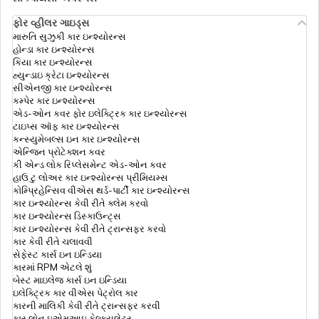
ફોર વ્હીલર ગાઇડ્સ
કોમ્પ્રીહેન્સીવ હેલ્થ ઈન્શ્યુરન્સ
મારુતિ સુઝુકી કાર ઇન્શ્યોરન્સ
હોન્ડા કાર ઇન્શ્યોરન્સ
કિયા કાર ઇન્શ્યોરન્સ
હ્યુન્ડાઇ ક્રેટા ઇન્શ્યોરન્સ
યોગ્ય સમ ઈન્સુરેડ કેવી રીતે પસંદ કરવી
સીએનજી કાર ઇન્શ્યોરન્સ
કમ્પેર કાર ઇન્શ્યોરન્સ
એડ-ઓન કવર ફોર ઇલેક્ટ્રિક કાર ઇન્શ્યોરન્સ
ટાઇપ્સ ઑફ કાર ઇન્શ્યોરન્સ
હેલ્થ ઇન્સ્યોરન્સ પ્રીમિયમ કેલ્ક્યુલેટર
કન્સ્યુમેબલ્સ ઇન કાર ઇન્શ્યોરન્સ
એન્જિન પ્રોટેક્શન કવર
કી એન્ડ લોક રિપ્લેસમેન્ટ એડ-ઓન કવર
હાઉ ટુ લોઅર કાર ઇન્શ્યોરન્સ પ્રીમિયમ્સ
ઇનપેશન્ટ vs આઉટપેશન્ટ
કોમ્પ્રિહેન્સિવ વીએસ થર્ડ-પાર્ટી કાર ઇન્શ્યોરન્સ
કાર ઇન્શ્યોરન્સ કેવી રીતે ક્લેમ કરવો
કાર ઇન્શ્યોરન્સ ડિસ્કાઉન્ટ્સ
કાર ઇન્શ્યોરન્સ કેવી રીતે ટ્રાન્સફર કરવો
રેટોરિમેન્ટ લોકો માટે હેલ્થ ઇન્સ્યોરન્સના
કાર કેવી રીતે ચલાવવી
સેફેસ્ટ કાર્સ ઇન ઇન્ડિયા
કારમાં RPM એટલે શું
બેસ્ટ માઇલેજ કાર્સ ઇન ઇન્ડિયા
લોન્ગ ટર્મ હેલ્થ ઈન્શ્યુરન્સ
ઇલેક્ટ્રિક કાર વીએસ પેટ્રોલ કાર
કારની માલિકી કેવી રીતે ટ્રાન્સફર કરવી
કાર લોન ઇએમઆઇ કેલ્ક્યુલેટર