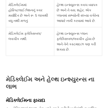
મેડિક્લેઈમમાં
હેલ્થ ઇન્શ્યુરન્સ કવચ વ્યાપક
હોસ્પિટલાઈઝેશનનું કવર
છે અને તે વય, શહેર, એક
મર્યાદિત છે અને રૂ. 5 લાખથી
પ્લાનમાં સભ્યોની સંખ્યા વગેરેના
વધુ નથી મળતું.
આધારે નક્કી કરવામાં આવે છે.
મેડિક્લેઈમ ફ્લેક્સિબલ/
હેલ્થ ઇન્શ્યુરન્સ પ્લાન
લવચીક નથી.
ફ્લેક્સિબલ/લવચીક હોય છે
અને તેને કસ્ટમાઇઝ પણ કરી
શકાય છે.
મેડિક્લેઈમ અને હેલ્થ ઇન્શ્યુરન્સ ના
લાભ
મેડિક્લેઈમના ફાયદા