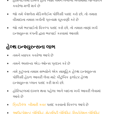
હોસ્પિટલમાં દાખલ હોવ ત્યારે તમને તબીબી ખર્ચમાંથી તાત્કાલિક
કવરેજ મળી શકે છે
જો તમે કેશલેસ મેડિક્લેઈમ પોલિસી પસંદ કરો છો, તો તમારા
વીમાદાતા તમારા ખર્ચની પ્રત્યક્ષ ચૂકવણી કરે છે
જો તમે ભરપાઈનો વિકલ્પ પસંદ કરો છો, તો તમારા નાણાં ખર્ચ
ઇન્શ્યુરન્સ કંપની દ્વારા ભરપાઈ કરવામાં આવશે
હેલ્થ ઇન્શ્યુરન્સના લાભ
તમને વ્યાપક કવરેજ આપે છે
તમને અસંખ્ય એડ-ઓન્સ પ્રદાન કરે છે
તમે કુટુંબના તમામ સભ્યોને એક સામૂહિક હેલ્થ ઇન્શ્યુરન્સ
પોલિસી હેઠળ આવરી લેવા માટે કૌટુંબિક ફ્લોટર હેલ્થ
ઇન્શ્યુરન્સ પ્લાન પસંદ કરી શકો છો.
હોસ્પિટલમાં દાખલ થવા પહેલા અને બાદના ખર્ચ આવરી લેવામાં
આવે છે
ક્રિટીકૅલ બીમારી કવર
પસંદ કરવાનો વિકલ્પ આપે છે
આઉટપેશન્ટ બેનિફિટ
,
મેટરનિટી બેનિફિટ
,
રિસ્ટોરેશન બેનિફિટ