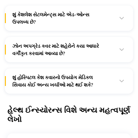
શું કેશલેશ સેટલમેન્ટ્સ માટે એડ-ઓન્સ
ઉપલબ્ધ છે?
હા, તમારા ઇન્શ્યોરરની નેટવર્ક હોસ્પિટલ્સમાં કેશલેસ સેટલમેન્ટ્સ
માટે એડ-ઓન્સ ઉપલબ્ધ છે.
ઝોન અપગ્રેડ કવર માટે શહેરોને કયા આધારે
વર્ગીકૃત કરવામાં આવ્યા છે?
જે તે શહેરમાં થતાં મેડિકલના ખર્ચાઓના આધારે ઈન્શ્યોરન્સ
કંપની દ્વારા શહેરોને વિવિધ ઝોનમાં મુકવામાં આવે છે.
શું હોસ્પિટલ કેશ કવારનો ઉપયોગ મેડિકલ
સિવાય કોઈ અન્ય ખર્ચાઓ માટે થઈ શકે?
હા, કેશ અલાઉન્સનો ઉપયોગ કરવા માટે કોઈ પણ પ્રકારનો
પ્રતિબંધ નથી.
હેલ્થ ઈન્સ્યોરન્સ વિશે અન્ય મહત્વપૂર્ણ
લેખો