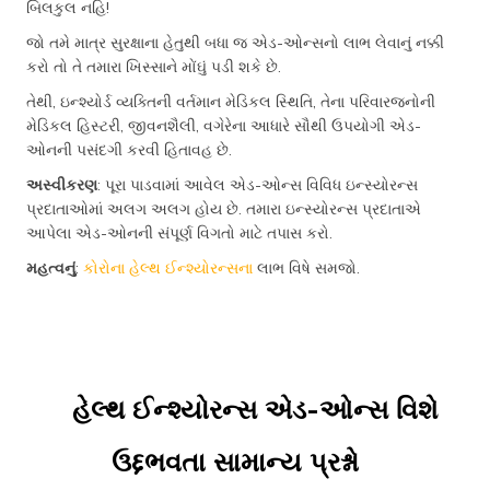
બિલકુલ નહિ!
જો તમે માત્ર સુરક્ષાના હેતુથી બધા જ એડ-ઓન્સનો લાભ લેવાનું નક્કી
કરો તો તે તમારા ખિસ્સાને મોંઘું પડી શકે છે.
તેથી, ઇન્શ્યોર્ડ વ્યક્તિની વર્તમાન મેડિકલ સ્થિતિ, તેના પરિવારજનોની
મેડિકલ હિસ્ટરી, જીવનશૈલી, વગેરેના આધારે સૌથી ઉપયોગી એડ-
ઓનની પસંદગી કરવી હિતાવહ છે.
અસ્વીકરણ
: પૂરા પાડવામાં આવેલ એડ-ઓન્સ વિવિધ ઇન્સ્યોરન્સ
પ્રદાતાઓમાં અલગ અલગ હોય છે. તમારા ઇન્સ્યોરન્સ પ્રદાતાએ
આપેલા એડ-ઓનની સંપૂર્ણ વિગતો માટે તપાસ કરો.
મહત્વનું
:
કોરોના હેલ્થ ઈન્શ્યોરન્સના
લાભ વિષે સમજો.
હેલ્થ ઈન્શ્યોરન્સ એડ-ઓન્સ વિશે
ઉદ્દભવતા સામાન્ય પ્રશ્નો