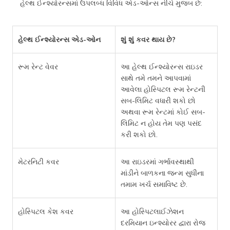
હેલ્થ ઈન્શ્યોરન્સમાં ઉપલબ્ધ વિવિધ એડ-ઓન્સ નીચે મુજબ છે:
હેલ્થ ઈન્શ્યોરન્સ એડ-ઓન
શું શું કવર થાય છે?
રૂમ રેન્ટ વેવર
આ હેલ્થ ઈન્શ્યોરન્સ રાઇડર
સાથે તમે તમને આપવામાં
આવેલા હોસ્પિટલ રૂમ રેન્ટની
સબ-લિમિટ વધારી શકો છો
અથવા રૂમ રેન્ટમાં કોઈ સબ-
લિમિટ ન હોય તેમ પણ પસંદ
કરી શકો છો.
મેટરનિટી કવર
આ રાઇડરમાં ગર્ભાવસ્થાથી
માંડીને બાળકના જન્મ સુધીના
તમામ ખર્ચ સમાવિષ્ટ છે.
હોસ્પિટલ કેશ કવર
આ હોસ્પિટલાઈઝેશન
દરમિયાન ઇન્શ્યોરર દ્વારા રોજ