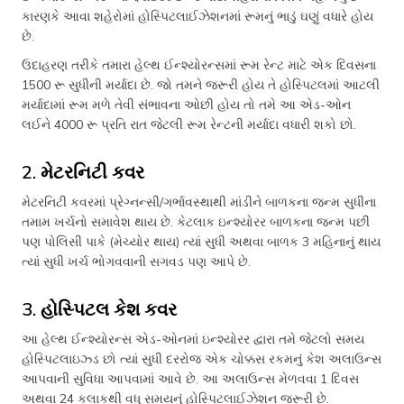
કારણકે આવા શહેરોમાં હોસ્પિટલાઈઝેશનમાં રૂમનું ભાડું ઘણું વધારે હોય
છે.
ઉદાહરણ તરીકે તમારા હેલ્થ ઈન્શ્યોરન્સમાં રૂમ રેન્ટ માટે એક દિવસના
1500 રૂ સુધીની મર્યાદા છે. જો તમને જરૂરી હોય તે હોસ્પિટલમાં આટલી
મર્યાદામાં રૂમ મળે તેવી સંભાવના ઓછી હોય તો તમે આ એડ-ઓન
લઈને 4000 રૂ પ્રતિ રાત જેટલી રૂમ રેન્ટની મર્યાદા વધારી શકો છો.
2. મેટરનિટી કવર
મેટરનિટી કવરમાં પ્રેગ્નન્સી/ગર્ભાવસ્થાથી માંડીને બાળકના જન્મ સુધીના
તમામ ખર્ચનો સમાવેશ થાય છે. કેટલાક ઇન્શ્યોરર બાળકના જન્મ પછી
પણ પોલિસી પાકે (મેચ્યોર થાય) ત્યાં સુધી અથવા બાળક 3 મહિનાનું થાય
ત્યાં સુધી ખર્ચ ભોગવવાની સગવડ પણ આપે છે.
3. હોસ્પિટલ કેશ કવર
આ હેલ્થ ઈન્શ્યોરન્સ એડ-ઓનમાં ઇન્શ્યોરર દ્વારા તમે જેટલો સમય
હોસ્પિટલાઇઝ્ડ છો ત્યાં સુધી દરરોજ એક ચોક્કસ રકમનું કેશ અલાઉન્સ
આપવાની સુવિધા આપવામાં આવે છે. આ અલાઉન્સ મેળવવા 1 દિવસ
અથવા 24 કલાકથી વધુ સમયનું હોસ્પિટલાઈઝેશન જરૂરી છે.