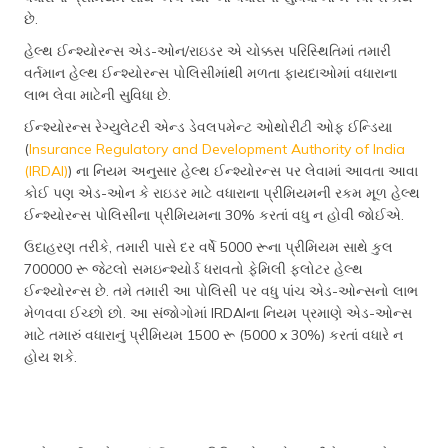
છે.
હેલ્થ ઈન્શ્યોરન્સ એડ-ઓન/રાઇડર એ ચોક્કસ પરિસ્થિતિમાં તમારી
વર્તમાન હેલ્થ ઈન્શ્યોરન્સ પોલિસીમાંથી મળતા ફાયદાઓમાં વધારાના
લાભ લેવા માટેની સુવિધા છે.
ઈન્શ્યોરન્સ રેગ્યુલેટરી એન્ડ ડેવલપમેન્ટ ઓથોરીટી ઓફ ઈન્ડિયા
(
Insurance Regulatory and Development Authority of India
(IRDAI)
) ના નિયમ અનુસાર હેલ્થ ઈન્શ્યોરન્સ પર લેવામાં આવતા આવા
કોઈ પણ એડ-ઓન કે રાઇડર માટે વધારાના પ્રીમિયમની રકમ મૂળ હેલ્થ
ઈન્શ્યોરન્સ પોલિસીના પ્રીમિયમના 30% કરતાં વધુ ન હોવી જોઈએ.
ઉદાહરણ તરીકે, તમારી પાસે દર વર્ષે 5000 રૂના પ્રીમિયમ સાથે કુલ
700000 રૂ જેટલો સમઇન્શ્યોર્ડ ધરાવતો ફેમિલી ફ્લોટર હેલ્થ
ઈન્શ્યોરન્સ છે. તમે તમારી આ પોલિસી પર વધુ પાંચ એડ-ઓન્સનો લાભ
મેળવવા ઈચ્છો છો. આ સંજોગોમાં IRDAIના નિયમ પ્રમાણે એડ-ઓન્સ
માટે તમારું વધારાનું પ્રીમિયમ 1500 રૂ (5000 x 30%) કરતાં વધારે ન
હોય શકે.