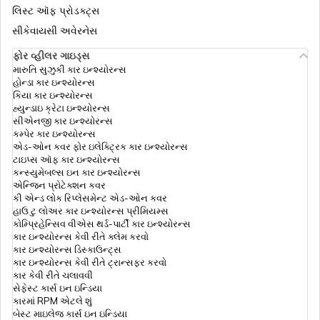
મેડિક્લેઈમ vs હેલ્થ ઇન્શ્યુરન્સ
લિસ્ટ ઑફ પ્રોડક્ટ્સ
સીકેવાયસી અવેરનેસ
ફોર વ્હીલર ગાઇડ્સ
કોમ્પ્રીહેન્સીવ હેલ્થ ઈન્શ્યુરન્સ
મારુતિ સુઝુકી કાર ઇન્શ્યોરન્સ
હોન્ડા કાર ઇન્શ્યોરન્સ
કિયા કાર ઇન્શ્યોરન્સ
હ્યુન્ડાઇ ક્રેટા ઇન્શ્યોરન્સ
યોગ્ય સમ ઈન્સુરેડ કેવી રીતે પસંદ કરવી
સીએનજી કાર ઇન્શ્યોરન્સ
કમ્પેર કાર ઇન્શ્યોરન્સ
એડ-ઓન કવર ફોર ઇલેક્ટ્રિક કાર ઇન્શ્યોરન્સ
ટાઇપ્સ ઑફ કાર ઇન્શ્યોરન્સ
હેલ્થ ઇન્સ્યોરન્સ પ્રીમિયમ કેલ્ક્યુલેટર
કન્સ્યુમેબલ્સ ઇન કાર ઇન્શ્યોરન્સ
એન્જિન પ્રોટેક્શન કવર
કી એન્ડ લોક રિપ્લેસમેન્ટ એડ-ઓન કવર
હાઉ ટુ લોઅર કાર ઇન્શ્યોરન્સ પ્રીમિયમ્સ
ઇનપેશન્ટ vs આઉટપેશન્ટ
કોમ્પ્રિહેન્સિવ વીએસ થર્ડ-પાર્ટી કાર ઇન્શ્યોરન્સ
કાર ઇન્શ્યોરન્સ કેવી રીતે ક્લેમ કરવો
કાર ઇન્શ્યોરન્સ ડિસ્કાઉન્ટ્સ
કાર ઇન્શ્યોરન્સ કેવી રીતે ટ્રાન્સફર કરવો
રેટોરિમેન્ટ લોકો માટે હેલ્થ ઇન્સ્યોરન્સના
કાર કેવી રીતે ચલાવવી
સેફેસ્ટ કાર્સ ઇન ઇન્ડિયા
કારમાં RPM એટલે શું
બેસ્ટ માઇલેજ કાર્સ ઇન ઇન્ડિયા
લોન્ગ ટર્મ હેલ્થ ઈન્શ્યુરન્સ