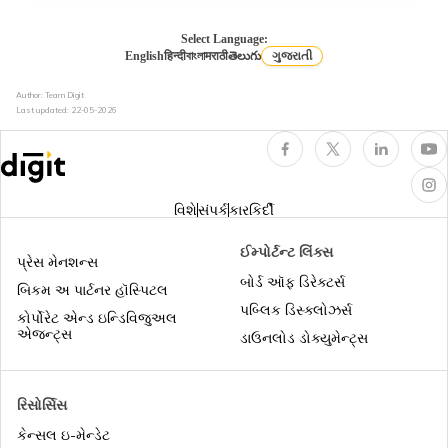
હેલ્થ ઈન્શ્યુરન્સમાં કૂલિંગ-ઓફ પીરિયડ
Select Language:
English
हिन्दी
বাংলা
मराठी
తెలుగు
ગુજરાતી
Author: Team Digit
હેલ્થ ઈન્સ્યોરન્સમાં ડે કેર ટ્રીટમેન્ટ
Last updated:
22-05-2026
ધુમ્રપાન કરનારાઓ માટે હેલ્થ ઈન્શ્યુરન્સ
વિશે
સંપર્ક
કારકિર્દી
નિવૃત્ત થનાર એમ્પલોય માટે સુપર ટોપ-અપ
ઈમ્પોર્ટન્ટ લિંક્સ
હેલ્થ ઇન્શ્યુરન્સ
પ્રેસ મેનશન્સ
બોર્ડ ઑફ ડિરેક્ટર્સ
બિકમ અ પાર્ટનર હૉસ્પિટલ
સિનિયર સિટિઝન માટે સુપર ટોપ-અપ હેલ્થ
પબ્લિક ડિસ્ક્લોઝર્સ
કોર્પોરેટ એન્ડ ઇન્ડિવિજુઅલ
ઈન્સ્યોરન્સ
એજન્ટ્સ
ડાઉનલોડ ડોક્યુમેન્ટ્સ
એર એમ્બ્યુલન્સ કવર
રિસોર્સિસ
કેન્સલ ઇ-મેન્ડેટ