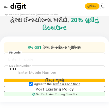
લોગિન
Digit Insurance
હેલ્થ ઈન્સ્યોરન્સ
હેલ્થ ઈન્શ્યોરન્સ એડ-ઓન્સ
હેલ્થ ઈન્સ્યોરન્સ
ખરીદો,
20% સુધીનું
ડિસ્કાઉન્ટ
0% GST
હેલ્થ ઈન્સ્યોરન્સ પ્રીમિયમ
Pincode
Mobile Number
+91
કિંમત જુઓ
I agree to the
Terms & Conditions
Port Existing Policy
Get Exclusive Porting Benefits