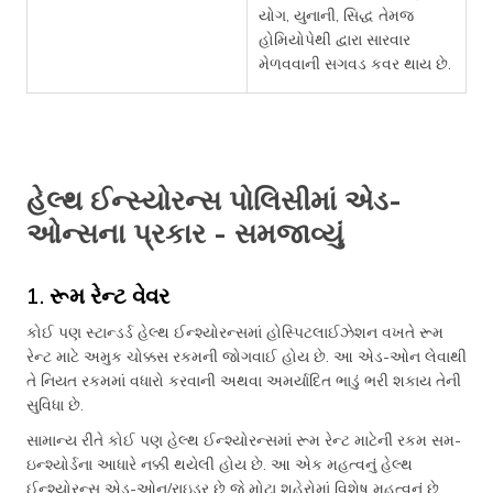
યોગ, યુનાની, સિદ્ધ તેમજ
હોમિયોપેથી દ્વારા સારવાર
મેળવવાની સગવડ કવર થાય છે.
હેલ્થ ઈન્સ્યોરન્સ પોલિસીમાં એડ-
ઓન્સના પ્રકાર - સમજાવ્યું
1. રૂમ રેન્ટ વેવર
કોઈ પણ સ્ટાન્ડર્ડ હેલ્થ ઈન્શ્યોરન્સમાં હોસ્પિટલાઈઝેશન વખતે રૂમ
રેન્ટ માટે અમુક ચોક્કસ રકમની જોગવાઈ હોય છે. આ એડ-ઓન લેવાથી
તે નિયત રકમમાં વધારો કરવાની અથવા અમર્યાદિત ભાડું ભરી શકાય તેની
સુવિધા છે.
સામાન્ય રીતે કોઈ પણ હેલ્થ ઈન્શ્યોરન્સમાં રૂમ રેન્ટ માટેની રકમ સમ-
ઇન્શ્યોર્ડના આધારે નક્કી થયેલી હોય છે. આ એક મહત્વનું હેલ્થ
ઈન્શ્યોરન્સ એડ-ઓન/રાઇડર છે જે મોટા શહેરોમાં વિશેષ મહત્વનું છે