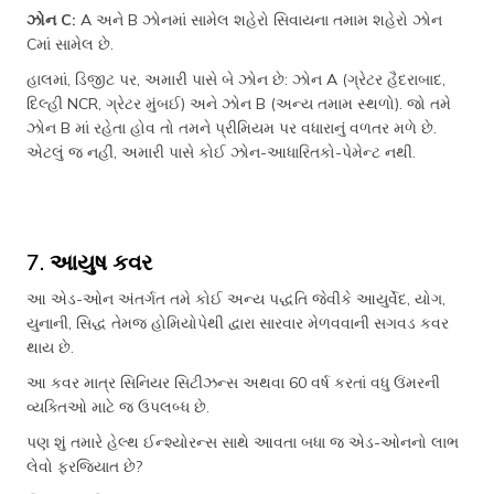
ઝોન C:
A અને B ઝોનમાં સામેલ શહેરો સિવાયના તમામ શહેરો ઝોન
Cમાં સામેલ છે.
હાલમાં, ડિજીટ પર, અમારી પાસે બે ઝોન છે: ઝોન A (ગ્રેટર હૈદરાબાદ,
દિલ્હી NCR, ગ્રેટર મુંબઈ) અને ઝોન B (અન્ય તમામ સ્થળો). જો તમે
ઝોન B માં રહેતા હોવ તો તમને પ્રીમિયમ પર વધારાનું વળતર મળે છે.
એટલું જ નહીં, અમારી પાસે કોઈ ઝોન-આધારિતકો-પેમેન્ટ નથી.
7. આયુષ કવર
આ એડ-ઓન અંતર્ગત તમે કોઈ અન્ય પદ્ધતિ જેવીકે આયુર્વેદ, યોગ,
યુનાની, સિદ્ધ તેમજ હોમિયોપેથી દ્વારા સારવાર મેળવવાની સગવડ કવર
થાય છે.
આ કવર માત્ર સિનિયર સિટીઝન્સ અથવા 60 વર્ષ કરતાં વધુ ઉંમરની
વ્યક્તિઓ માટે જ ઉપલબ્ધ છે.
પણ શું તમારે હેલ્થ ઈન્શ્યોરન્સ સાથે આવતા બધા જ એડ-ઓનનો લાભ
લેવો ફરજિયાત છે?