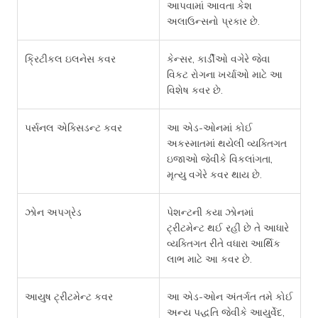
આપવામાં આવતા કેશ
અલાઉન્સનો પ્રકાર છે.
ક્રિટીકલ ઇલનેસ કવર
કેન્સર, કાર્ડીઓ વગેરે જેવા
વિકટ રોગના ખર્ચાઓ માટે આ
વિશેષ કવર છે.
પર્સનલ એક્સિડન્ટ કવર
આ એડ-ઓનમાં કોઈ
અકસ્માતમાં થયેલી વ્યક્તિગત
ઇજાઓ જેવીકે વિકલાંગતા,
મૃત્યુ વગેરે કવર થાય છે.
ઝોન અપગ્રેડ
પેશન્ટની કયા ઝોનમાં
ટ્રીટમેન્ટ થઈ રહી છે તે આધારે
વ્યક્તિગત રીતે વધારા આર્થિક
લાભ માટે આ કવર છે.
આયુષ ટ્રીટમેન્ટ કવર
આ એડ-ઓન અંતર્ગત તમે કોઈ
અન્ય પદ્ધતિ જેવીકે આયુર્વેદ,