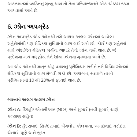
અકસ્માતમાં વ્યક્તિનું મૃત્યુ થાય તો તેના પરિવારજનને એક ચોક્કસ રકમ
આપવામાં આવે છે.
6. ઝોન અપગ્રેડ
ઝોન અપગ્રેડ એડ-ઓનથી તમે અલગ અલગ ઝોનમાં આવેલા
શહેરોમાંથી પણ મેડિકલ સુવિધાનો લાભ લઈ શકો છો. કોઈ પણ શહેરમાં
થતાં અંદાજિત મેડિકલ ખર્ચના આધારે તેનો ઝોન નક્કી થાય છે. જે
પ્રદેશમાં ખર્ચ વધુ હોય તેને ઊંચા ઝોનમાં મુકવામાં આવે છે.
આ એડ-ઓનથી માત્ર થોડું વધારાનું પ્રીમિયમ ભરીને તમે વિવિધ ઝોનમાં
મેડિકલ સુવિધાનો લાભ મેળવી શકો છો. અલબત્ત, સરવાળે તમને
પ્રીમિયમમાં 10 થી 20%નો ફાયદો થાય છે.
ભારતમાં અલગ અલગ ઝોન:
ઝોન A:
દિલ્હી/ એનસીઆર (NCR) અને મુંબઈ (નવી મુંબઈ, થાણે,
કલ્યાણ સહિત)
ઝોન B:
હૈદરાબાદ, સિકંદરાબાદ, બેંગલોર, કોલકાતા, અમદાવાદ, વડોદરા,
ચેન્નાઈ, પૂણે અને સુરત