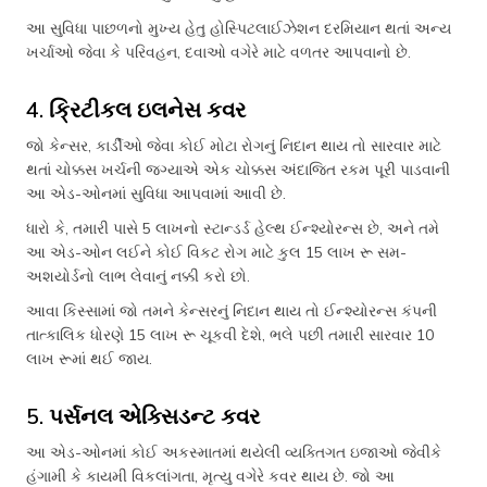
આ સુવિધા પાછળનો મુખ્ય હેતુ હોસ્પિટલાઈઝેશન દરમિયાન થતાં અન્ય
ખર્ચાઓ જેવા કે પરિવહન, દવાઓ વગેરે માટે વળતર આપવાનો છે.
4. ક્રિટીકલ ઇલનેસ કવર
જો કેન્સર, કાર્ડીઓ જેવા કોઈ મોટા રોગનું નિદાન થાય તો સારવાર માટે
થતાં ચોક્કસ ખર્ચની જગ્યાએ એક ચોક્કસ અંદાજિત રકમ પૂરી પાડવાની
આ એડ-ઓનમાં સુવિધા આપવામાં આવી છે.
ધારો કે, તમારી પાસે 5 લાખનો સ્ટાન્ડર્ડ હેલ્થ ઈન્શ્યોરન્સ છે, અને તમે
આ એડ-ઓન લઈને કોઈ વિકટ રોગ માટે કુલ 15 લાખ રૂ સમ-
અશયોર્ડનો લાભ લેવાનું નક્કી કરો છો.
આવા કિસ્સામાં જો તમને કેન્સરનું નિદાન થાય તો ઈન્શ્યોરન્સ કંપની
તાત્કાલિક ધોરણે 15 લાખ રૂ ચૂકવી દેશે, ભલે પછી તમારી સારવાર 10
લાખ રૂમાં થઈ જાય.
5. પર્સનલ એક્સિડન્ટ કવર
આ એડ-ઓનમાં કોઈ અકસ્માતમાં થયેલી વ્યક્તિગત ઇજાઓ જેવીકે
હંગામી કે કાયમી વિકલાંગતા, મૃત્યુ વગેરે કવર થાય છે. જો આ