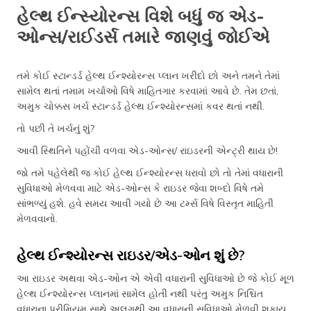
હેલ્થ ઈન્સ્યોરન્સ વિશે બધું જ એડ-
ઓન્સ/રાઈડર્સ તમારે જાણવું જોઈએ
તમે કોઈ સ્ટાન્ડર્ડ હેલ્થ ઈન્શ્યોરન્સ પ્લાન ખરીદો છો અને તમને તેમાં
સામેલ થતાં તમામ ખર્ચાઓ વિષે માહિતગાર કરવામાં આવે છે. તેમ છતાં,
અમુક ચોક્કસ ખર્ચ સ્ટાન્ડર્ડ હેલ્થ ઈન્શ્યોરન્સમાં કવર થતાં નથી.
તો પછી તે ખર્ચનું શું?
આવી સ્થિતિને પહોંચી વળવા એડ-ઓન્સ/ રાઇડરની એન્ટ્રી થાય છે!
જો તમે પહેલેથી જ કોઈ હેલ્થ ઈન્શ્યોરન્સ ધરાવો છો તો તેમાં વધારાની
સુવિધાઓ મેળવવા માટે એડ-ઓન્સ કે રાઇડર જેવા શબ્દો વિષે તમે
સાંભળ્યું હશે. હવે સમય આવી ગયો છે આ ટર્મ્સ વિષે વિસ્તૃત માહિતી
મેળવવાનો.
હેલ્થ ઈન્શ્યોરન્સ રાઇડર/એડ-ઓન શું છે?
આ રાઇડર અથવા એડ-ઓન એ એવી વધારાની સુવિધાઓ છે જે કોઈ મૂળ
હેલ્થ ઈન્શ્યોરન્સ પ્લાનમાં સામેલ હોતી નથી પરંતુ અમુક નિશ્ચિત
વધારાના પ્રીમિયમ સાથે અલગથી આ વધારાની સુવિધાઓ મેળવી શકાય