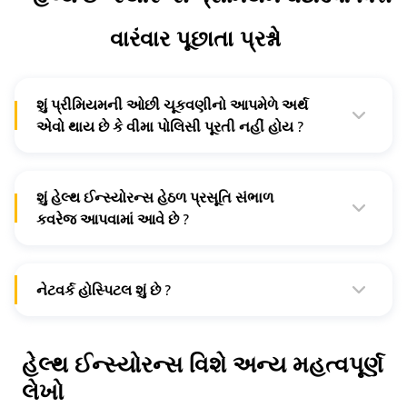
વારંવાર પૂછાતા પ્રશ્નો
શું પ્રીમિયમની ઓછી ચૂકવણીનો આપમેળે અર્થ
એવો થાય છે કે વીમા પોલિસી પૂરતી નહીં હોય ?
ના, આ સાચું નથી કારણ કે હેલ્થ ઈન્સ્યોરન્સ પોલિસીની કિંમત
દરેક ઈન્સ્યોર્ર સાથે બદલાય છે. પરિણામે એક કંપની દ્વારા
આપવામાં આવતું વીમા કવચ બીજી કંપની કરતાં વધુ સસ્તું હોઈ
શકે છે.
શું હેલ્થ ઈન્સ્યોરન્સ હેઠળ પ્રસૂતિ સંભાળ
કવરેજ આપવામાં આવે છે ?
મેટરનિટી કેર કવર મોટે ભાગે હેલ્થ ઈન્સ્યોરન્સ પોલિસી માટે એડ-
ઓન તરીકે ઉપલબ્ધ છે.
નેટવર્ક હોસ્પિટલ શું છે ?
માતૃત્વ લાભો સાથે હેલ્થ ઈન્સ્યોરન્સ
વિશે વધુ જાણો
નેટવર્ક હોસ્પિટલ એ હોસ્પિટલોનો ઉલ્લેખ કરે છે જ્યાં તમે તમારી
વીમા પ્લાન હેઠળ કેશલેસ સારવાર મેળવી શકો છો.
હેલ્થ ઈન્સ્યોરન્સ વિશે અન્ય મહત્વપૂર્ણ
કેશલેસ હેલ્થ ઈન્સ્યોરન્સ
વિશે વધુ જાણો
લેખો