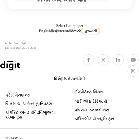
સરકારી ઇન્સ્યોરન્સ યોજના
હેલ્થ ઈન્શ્યુરન્સમાં કૂલિંગ-ઓફ પીરિયડ
Select Language:
English
हिन्दी
বাংলা
मराठी
తెలుగు
ગુજરાતી
Author: Team Digit
હેલ્થ ઈન્સ્યોરન્સમાં ડે કેર ટ્રીટમેન્ટ
Last updated:
22-05-2026
ધુમ્રપાન કરનારાઓ માટે હેલ્થ ઈન્શ્યુરન્સ
વિશે
સંપર્ક
કારકિર્દી
નિવૃત્ત થનાર એમ્પલોય માટે સુપર ટોપ-અપ
ઈમ્પોર્ટન્ટ લિંક્સ
હેલ્થ ઇન્શ્યુરન્સ
પ્રેસ મેનશન્સ
બોર્ડ ઑફ ડિરેક્ટર્સ
બિકમ અ પાર્ટનર હૉસ્પિટલ
સિનિયર સિટિઝન માટે સુપર ટોપ-અપ હેલ્થ
પબ્લિક ડિસ્ક્લોઝર્સ
કોર્પોરેટ એન્ડ ઇન્ડિવિજુઅલ
ઈન્સ્યોરન્સ
એજન્ટ્સ
ડાઉનલોડ ડોક્યુમેન્ટ્સ
એર એમ્બ્યુલન્સ કવર