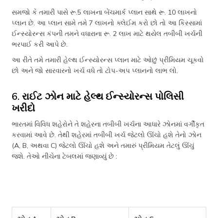
સમજો કે તમારી પાસે રૂ.5 લાખના બેંચમાર્ક પ્લાન સાથે રૂ. 10 લાખનો
પ્લાન છે. આ પ્લાન સામે તમે 7 લાખનો ક્લેઈમ કરો છો તો આ કિસ્સામાં
ઈન્સ્યોરન્સ કંપની તમને વધારાના રૂ. 2 લાખ માટે થયેલ તબીબી ખર્ચની
ભરપાઈ કરી આપે છે.
આ રીતે તમે તમારી હેલ્થ ઈન્સ્યોરન્સ પ્લાન માટે ઓછું પ્રીમિયમ ચૂકવો
છો અને જો સારવારનો ખર્ચ વધે તો ટોપ-અપ પ્લાનનો લાભ લો.
6. રાઈટ ઝોન માટે હેલ્થ ઈન્સ્યોરન્સ પોલિસી
ખરીદો
ભારતમાં વિવિધ શહેરોને તે શહેરના તબીબી ખર્ચના આધારે ઝોનમાં વર્ગીકૃત
કરવામાં આવે છે. તેથી શહેરમાં તબીબી ખર્ચ જેટલો ઊંચો હશે તેનો ઝોન
(A, B, અથવા C) જેટલો ઊંચો હશે અને તમારું પ્રીમિયમ તેટલું ઊંચું
જશે. તેઓ નીચેના ટેબલમાં જણાવ્યું છે :