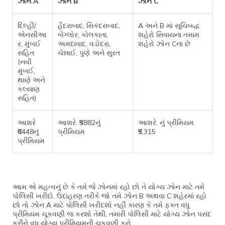
ઝોન A
ઝોન B
ઝોન C
દિલ્હી/
હૈદરાબાદ, સિકંદરાબાદ,
A અને B માં સૂચિબદ્ધ
એનસીઆ
બેંગ્લોર, કોલકાતા,
શહેરો સિવાયના તમામ
ર, મુંબઈ
અમદાવાદ, વડોદરા,
શહેરો ઝોન Cના છે
સહિત
ચેન્નાઈ, પુણે અને સુરત
(નવી
મુંબઈ,
થાણે અને
કલ્યાણ
સહિત)
આશરે
આશરે. ₹5882નું
આશરે. નું પ્રીમિયમ
₹6448નું
પ્રીમિયમ
₹5,315
પ્રીમિયમ
આમ એ મહત્વનું છે કે તમે જે ઝોનમાં રહો છો તે યોગ્ય ઝોન માટે તમે
પોલિસી ખરીદો. ઉદાહરણ તરીકે જો તમે ઝોન B અથવા C શહેરમાં રહો
છો તો ઝોન A માટે પોલિસી ખરીદશો નહીં કારણ કે તમે ફક્ત વધુ
પ્રીમિયમ ચૂકવણી જ કરશો તેથી, તમારી પોલિસી માટે યોગ્ય ઝોન પસંદ
કરીને વધુ યોગ્ય પ્રીમિયમની ચૂકવણી કરો.