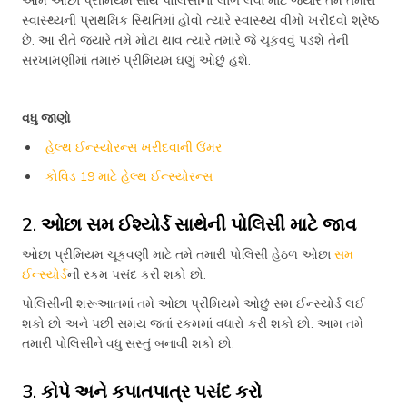
આમ ઓછા પ્રીમિયમ સાથે પોલિસીનો લાભ લેવા માટે જ્યારે તમે તમારા
સ્વાસ્થ્યની પ્રાથમિક સ્થિતિમાં હોવો ત્યારે સ્વાસ્થ્ય વીમો ખરીદવો શ્રેષ્ઠ
છે. આ રીતે જ્યારે તમે મોટા થાવ ત્યારે તમારે જે ચૂકવવું પડશે તેની
સરખામણીમાં તમારું પ્રીમિયમ ઘણું ઓછું હશે.
વધુ જાણો
હેલ્થ ઈન્સ્યોરન્સ ખરીદવાની ઉંમર
કોવિડ 19 માટે હેલ્થ ઈન્સ્યોરન્સ
2. ઓછા સમ ઈશ્યોર્ડ સાથેની પોલિસી માટે જાવ
ઓછા પ્રીમિયમ ચૂકવણી માટે તમે તમારી પોલિસી હેઠળ ઓછા
સમ
ઈન્સ્યોર્ડ
ની રકમ પસંદ કરી શકો છો.
પોલિસીની શરૂઆતમાં તમે ઓછા પ્રીમિયમે ઓછું સમ ઈન્સ્યોર્ડ લઈ
શકો છો અને પછી સમય જતાં રકમમાં વધારો કરી શકો છો. આમ તમે
તમારી પોલિસીને વધુ સસ્તું બનાવી શકો છો.
3. કોપે અને કપાતપાત્ર પસંદ કરો