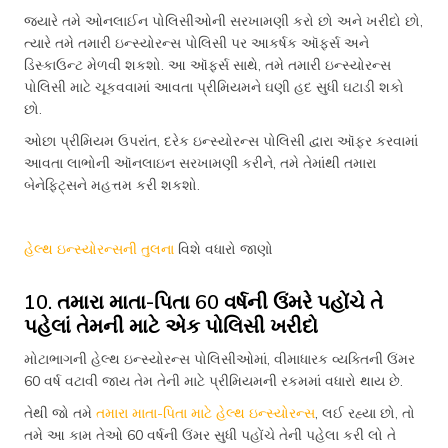
જ્યારે તમે ઓનલાઈન પોલિસીઓની સરખામણી કરો છો અને ખરીદો છો,
ત્યારે તમે તમારી ઇન્સ્યોરન્સ પોલિસી પર આકર્ષક ઑફર્સ અને
ડિસ્કાઉન્ટ મેળવી શકશો. આ ઑફર્સ સાથે, તમે તમારી ઇન્સ્યોરન્સ
પોલિસી માટે ચૂકવવામાં આવતા પ્રીમિયમને ઘણી હદ સુધી ઘટાડી શકો
છો.
ઓછા પ્રીમિયમ ઉપરાંત, દરેક ઇન્સ્યોરન્સ પોલિસી દ્વારા ઑફર કરવામાં
આવતા લાભોની ઑનલાઇન સરખામણી કરીને, તમે તેમાંથી તમારા
બેનેફિટ્સને મહત્તમ કરી શકશો.
હેલ્થ ઇન્સ્યોરન્સની તુલના
વિશે વધારો જાણો
10. તમારા માતા-પિતા 60 વર્ષની ઉંમરે પહોંચે તે
પહેલાં તેમની માટે એક પોલિસી ખરીદો
મોટાભાગની હેલ્થ ઇન્સ્યોરન્સ પોલિસીઓમાં, વીમાધારક વ્યક્તિની ઉંમર
60 વર્ષ વટાવી જાય તેમ તેની માટે પ્રીમિયમની રકમમાં વધારો થાય છે.
તેથી જો તમે
તમારા માતા-પિતા માટે હેલ્થ ઇન્સ્યોરન્સ
, લઈ રહ્યા છો, તો
તમે આ કામ તેઓ 60 વર્ષની ઉંમર સુધી પહોંચે તેની પહેલા કરી લો તે