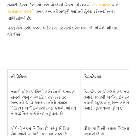
તમારી હેલ્થ ઈન્સ્યોરન્સ પોલિસી હેઠળ સ્વેચ્છાએ
કપાતપાત્ર
અને
કોપેમેન્ટ કલમો
પસંદ કરવાની મંજૂરી આપતી હેલ્થ ઈન્સ્યોરન્સ
પોલિસીઓ છે.
પરંતુ તેને પસંદ કરતા પહેલા તમારે તેની દરેક બાબતો અંગેની શીખવું
જોઈએ :
કો પેમેન્ટ
ડિડક્ટેબલ
તમારી વીમા પોલિસી ક્લેઈમની પતાવટ
ડિડક્ટેબલ એટલેકે કપાતપાત્ર
સમયે અમુક નિધારિત રકમ તમારે
તમારે તબીબી ખર્ચના ઈન્સ્યોરન
ભરવાની આવે અને બાકીનો તમામ
કંપની ચૂકવવાનું શરૂ કરે તે પહે
મેડિકલ ખર્ચ ઈન્સ્યોરન્સ કંપની ભોગવે
તમારે ચૂકવવાના હોય છે.
તે પદ્ધતિને કોપેમેન્ટ કહેવાય છે.
કોપેની રકમ નિશ્ચિત છે પરંતુ, વિવિધ
વીમા પોલિસી તમારા બિલના મોટ
સેવાઓને આધારે રકમ બદલાય છે.
આવરી લે છે.