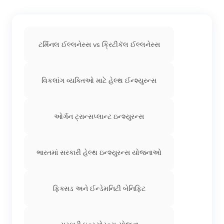
ટર્મિનલ ઈલ્લનેસ્સ vs ક્રિટીકૅલ ઈલ્લનેસ્સ
વિકલાંગ વ્યક્તિઓ માટે હેલ્થ ઈન્શ્યુરન્સ
ઓર્ગન ટ્રાન્સપ્લાન્ટ ઇન્શ્યુરન્સ
ભારતમાં સરકારી હેલ્થ ઇન્શ્યુરન્સ યોજનાઓ
ફિક્સડ અને ઈન્ડેમનિટી બેનિફિટ