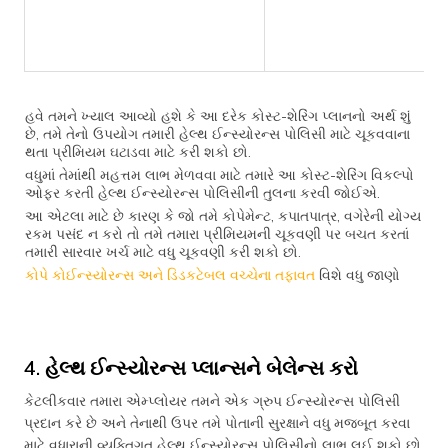
હવે તમને ખ્યાલ આવ્યો હશે કે આ દરેક કોસ્ટ-શેરિંગ પ્લાનનો અર્થ શું
છે, તમે તેનો ઉપયોગ તમારી હેલ્થ ઈન્સ્યોરન્સ પોલિસી માટે ચૂકવવાના
થતા પ્રીમિયમ ઘટાડવા માટે કરી શકો છો.
વધુમાં તેમાંથી મહત્તમ લાભ મેળવવા માટે તમારે આ કોસ્ટ-શેરિંગ વિકલ્પો
ઓફર કરતી હેલ્થ ઈન્સ્યોરન્સ પોલિસીની તુલના કરવી જોઈએ.
આ એટલા માટે છે કારણ કે જો તમે કોપેમેન્ટ, કપાતપાત્ર, વગેરેની યોગ્ય
રકમ પસંદ ન કરો તો તમે તમારા પ્રીમિયમની ચૂકવણી પર બચત કરતાં
તમારી સારવાર ખર્ચ માટે વધુ ચૂકવણી કરી શકો છો.
કોપે કોઈન્સ્યોરન્સ અને ડિડકટેબલ વચ્ચેના તફાવત
વિશે વધુ જાણો
4. હેલ્થ ઈન્સ્યોરન્સ પ્લાન્સને બેલેન્સ કરો
કેટલીકવાર તમારા એમ્પ્લોયર તમને એક ગ્રુપ ઈન્સ્યોરન્સ પોલિસી
પ્રદાન કરે છે અને તેનાથી ઉપર તમે પોતાની સુરક્ષાને વધુ મજબૂત કરવા
માટે વધારાની વ્યક્તિગત હેલ્થ ઈન્સ્યોરન્સ પોલિસીનો લાભ લઈ શકો છો.