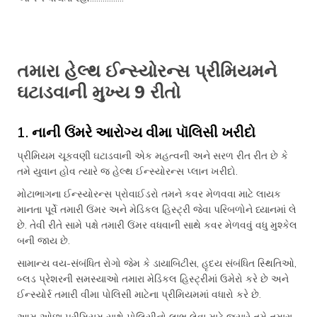
તમારા હેલ્થ ઈન્સ્યોરન્સ પ્રીમિયમને
ઘટાડવાની મુખ્ય 9 રીતો
1. નાની ઉંમરે આરોગ્ય વીમા પૉલિસી ખરીદો
પ્રીમિયમ ચૂકવણી ઘટાડવાની એક મહત્વની અને સરળ રીત રીત છે કે
તમે યુવાન હોવ ત્યારે જ હેલ્થ ઈન્સ્યોરન્સ પ્લાન ખરીદો.
મોટાભાગના ઈન્સ્યોરન્સ પ્રોવાઈડરો તમને કવર મેળવવા માટે લાયક
માનતા પૂર્વે તમારી ઉંમર અને મેડિકલ હિસ્ટ્રી જેવા પરિબળોને ધ્યાનમાં લે
છે. તેવી રીતે સામે પક્ષે તમારી ઉંમર વધવાની સાથે કવર મેળવવું વધુ મુશ્કેલ
બની જાય છે.
સામાન્ય વય-સંબંધિત રોગો જેમ કે ડાયાબિટીસ, હૃદય સંબંધિત સ્થિતિઓ,
બ્લડ પ્રેશરની સમસ્યાઓ તમારા મેડિકલ હિસ્ટ્રીમાં ઉમેરો કરે છે અને
ઈન્સ્યોર્ર તમારી વીમા પોલિસી માટેના પ્રીમિયમમાં વધારો કરે છે.