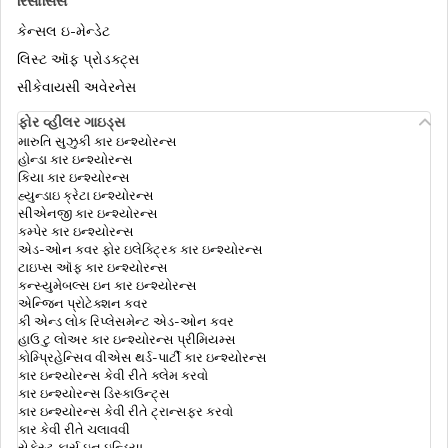
રિસોર્સિસ
કેન્સલ ઇ-મેન્ડેટ
મેડિક્લેઈમ vs હેલ્થ ઇન્શ્યુરન્સ
લિસ્ટ ઑફ પ્રોડક્ટ્સ
સીકેવાયસી અવેરનેસ
ફોર વ્હીલર ગાઇડ્સ
કોમ્પ્રીહેન્સીવ હેલ્થ ઈન્શ્યુરન્સ
મારુતિ સુઝુકી કાર ઇન્શ્યોરન્સ
હોન્ડા કાર ઇન્શ્યોરન્સ
કિયા કાર ઇન્શ્યોરન્સ
હ્યુન્ડાઇ ક્રેટા ઇન્શ્યોરન્સ
યોગ્ય સમ ઈન્સુરેડ કેવી રીતે પસંદ કરવી
સીએનજી કાર ઇન્શ્યોરન્સ
કમ્પેર કાર ઇન્શ્યોરન્સ
એડ-ઓન કવર ફોર ઇલેક્ટ્રિક કાર ઇન્શ્યોરન્સ
ટાઇપ્સ ઑફ કાર ઇન્શ્યોરન્સ
હેલ્થ ઇન્સ્યોરન્સ પ્રીમિયમ કેલ્ક્યુલેટર
કન્સ્યુમેબલ્સ ઇન કાર ઇન્શ્યોરન્સ
એન્જિન પ્રોટેક્શન કવર
કી એન્ડ લોક રિપ્લેસમેન્ટ એડ-ઓન કવર
હાઉ ટુ લોઅર કાર ઇન્શ્યોરન્સ પ્રીમિયમ્સ
ઇનપેશન્ટ vs આઉટપેશન્ટ
કોમ્પ્રિહેન્સિવ વીએસ થર્ડ-પાર્ટી કાર ઇન્શ્યોરન્સ
કાર ઇન્શ્યોરન્સ કેવી રીતે ક્લેમ કરવો
કાર ઇન્શ્યોરન્સ ડિસ્કાઉન્ટ્સ
કાર ઇન્શ્યોરન્સ કેવી રીતે ટ્રાન્સફર કરવો
રેટોરિમેન્ટ લોકો માટે હેલ્થ ઇન્સ્યોરન્સના
કાર કેવી રીતે ચલાવવી
સેફેસ્ટ કાર્સ ઇન ઇન્ડિયા