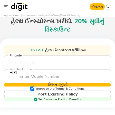
લોગિન
Digit Insurance
હેલ્થ ઈન્સ્યોરન્સ
તમારું હેલ્થ ઈન્સ્યોરન્સ પ્રીમિયમ કેવી રીતે ઘટાડવું
હેલ્થ ઈન્સ્યોરન્સ
ખરીદો,
20% સુધીનું
ડિસ્કાઉન્ટ
0% GST
હેલ્થ ઈન્સ્યોરન્સ પ્રીમિયમ
Pincode
Mobile Number
+91
કિંમત જુઓ
I agree to the
Terms & Conditions
Port Existing Policy
Get Exclusive Porting Benefits