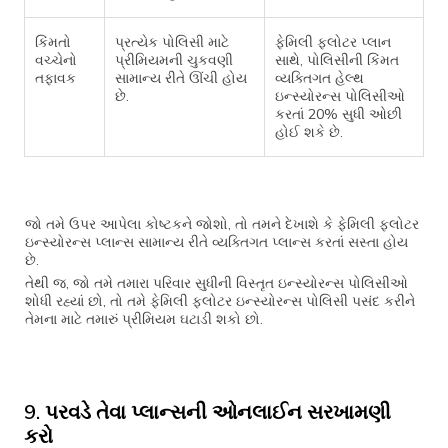
કિંમતો
પ્રત્યેક પોલિસી માટે
ફેમિલી ફ્લોટર પ્લાન
વચ્ચેનો
પ્રીમિયમની ચુકવણી
સાથે, પોલિસીની કિંમત
તફાવક
સામાન્ય રીતે ઊંચી હોય
વ્યક્તિગત હેલ્થ
છે.
ઇન્સ્યોરન્સ પોલિસીઓ
કરતાં 20% સુધી ઓછી
હોઈ શકે છે.
જો તમે ઉપર આપેલા કોષ્ટકને જોશો, તો તમને દેખાશે કે ફેમિલી ફ્લોટર
ઇન્સ્યોરન્સ પ્લાન્સ સામાન્ય રીતે વ્યક્તિગત પ્લાન્સ કરતાં સસ્તા હોય
છે.
તેથી જ, જો તમે તમારા પરિવાર સુધીની વિસ્તૃત ઇન્સ્યોરન્સ પોલિસીઓ
શોધી રહ્યાં છો, તો તમે ફેમિલી ફ્લોટર ઇન્સ્યોરન્સ પોલિસી પસંદ કરીને
તેમના માટે તમારું પ્રીમિયમ ઘટાડી શકો છો.
9. પરવડે તેવા પ્લાન્સની ઓનલાઈન સરખામણી
કરો