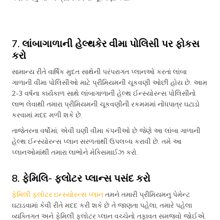
7. લાંબાગાળાની હેલ્થકેર વીમા પોલિસી પર ફોકસ
કરો
સામાન્ય રીતે વાર્ષિક મુદત સાથેની પરંપરાગત પ્લાનઓ કરતાં લાંબા
ગાળાની વીમા પોલિસીઓ માટે પ્રીમિયમની ચૂકવણી ઓછી હોય છે. આમ
2-3 વર્ષના કાર્યકાળ સાથે લાંબાગાળાની હેલ્થ ઈન્સ્યોરન્સ પોલિસીનો
લાભ લેવાથી તમારા પ્રીમિયમની ચૂકવણીની રકમમમાં નોંધપાત્ર ઘટાડો
કરવામાં મદદ મળી શકે છે.
તાજેતરના વર્ષોમાં, એવી ઘણી વીમા કંપનીઓ છે જેણે આ લાંબા ગાળાની
હેલ્થ ઈન્સ્યોરન્સ પ્લાન સરળતાથી ઉપલબ્ધ કરાવી છે. તમે આ
પ્લાનઓમાંથી તમારા લાભોને મેક્સિમાઈઝ કરો.
8. ફેમિલિ- ફ્લોટર પ્લાન્સ પસંદ કરો
ફેમિલી ફ્લોટર ઇન્સ્યોરન્સ પ્લાન
તમને તમારી પ્રીમિયમનુ પેમેન્ટ
ઘટાડવામાં કેવી રીતે મદદ કરી શકે છે તે જાણતા પહેલા, તમારે પહેલા
વ્યક્તિગત અને ફેમિલી ફ્લોટર પ્લાન વચ્ચેનો તફાવત સમજવો જોઈએ.