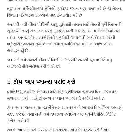
તદુપરાંત પોલિસીધારકો ફેમિલી ફ્લોટર પ્લાન પણ પસંદ કરે છે જે તેમના
સિવાય પરિવારના સભ્યોને પણ ઈન્સ્યોર કરે છે.
આટલી બધી વીમા પોલિસી ચાલુ હોવાથી તમારા માટે તેમની પ્રીમિયમની
ચુકવણીઓનું સંચાલન કરવું મુશ્કેલ બની શકે છે. આ પરિસ્થિતિમાં તમે
તમારા અન્ય વીમા કવર્સમાંથી પહેલેથી જ મેળવી શકો તેવા લાભોની
શ્રેણીને ધ્યાનમાં રાખીને તમે તમારા વ્યક્તિગત વીમાનો લાભ લો તે
સલાહભર્યું છે.
આ રીતે તમે તમારી વીમા પોલિસી માટે પ્રીમિયમની ચૂકવણીને વધુ
વ્યાજબી રીતે મેનેજ કરી શકો છો.
5. ટોપ-અપ પ્લાન્સ પસંદ કરો
વધારે ઉંચું કવરેજ મેળવવા માટે મોટું પ્રીમિયમ ચૂકવ્યા વિના જ કવર
મેળવવા માંગો ત્યારે ટોપ-અપ પ્લાન અત્યંત ઉપયોગી બને છે.
ટોપ-અપ પ્લાન સામાન્ય રીતે તમારા કવરને બે ભાગમાં વિભાજિત કરવામાં
મદદ કરે છે. તેના થકી તમે વધારાના ક્લેઈમ માટે પૂર્વ-નિર્ધારિત લિમિટ
ક્રોસ કરો છો.
ચાલો આ બાબતને સરળતાથી સમજવા એક ઉદાહરણ જોઈએ :