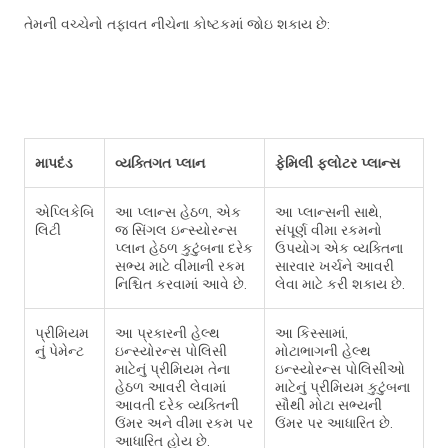
તેમની વચ્ચેનો તફાવત નીચેના કોષ્ટકમાં જોઇ શકાય છે:
માપદંડ
વ્યક્તિગત પ્લાન
ફેમિલી ફ્લોટર પ્લાન્સ
એપ્લિકેબિ
આ પ્લાન્સ હેઠળ, એક
આ પ્લાન્સની સાથે,
લિટી
જ સિંગલ ઇન્સ્યોરન્સ
સંપૂર્ણ વીમા રકમનો
પ્લાન હેઠળ કુટુંબના દરેક
ઉપયોગ એક વ્યક્તિના
સભ્ય માટે વીમાની રકમ
સારવાર ખર્ચને આવરી
નિશ્ચિત કરવામાં આવે છે.
લેવા માટે કરી શકાય છે.
પ્રીમિયમ
આ પ્રકારની હેલ્થ
આ કિસ્સામાં,
નું પેમેન્ટ
ઇન્સ્યોરન્સ પોલિસી
મોટાભાગની હેલ્થ
માટેનું પ્રીમિયમ તેના
ઇન્સ્યોરન્સ પોલિસીઓ
હેઠળ આવરી લેવામાં
માટેનું પ્રીમિયમ કુટુંબના
આવતી દરેક વ્યક્તિની
સૌથી મોટા સભ્યની
ઉંમર અને વીમા રકમ પર
ઉંમર પર આધારિત છે.
આધારિત હોય છે.