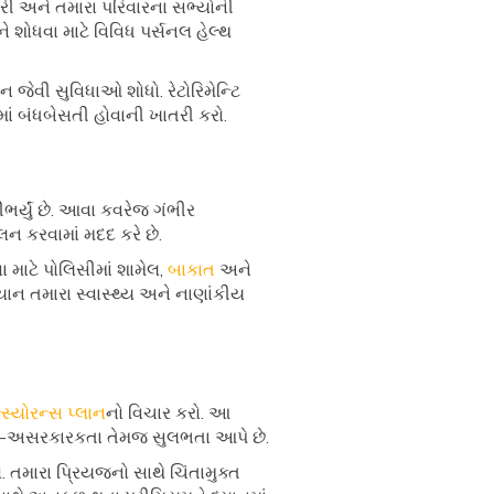
ી અને તમારા પરિવારના સભ્યોની
ે શોધવા માટે વિવિધ પર્સનલ હેલ્થ
 જેવી સુવિધાઓ શોધો. રેટોરિમેન્ટિ
ાં બંધબેસતી હોવાની ખાતરી કરો.
ભર્યું છે. આવા કવરેજ ગંભીર
ન કરવામાં મદદ કરે છે.
ા માટે પોલિસીમાં શામેલ,
બાકાત
અને
યાન તમારા સ્વાસ્થ્ય અને નાણાંકીય
્સ્યોરન્સ પ્લાન
નો વિચાર કરો. આ
્ચ-અસરકારકતા તેમજ સુલભતા આપે છે.
ો. તમારા પ્રિયજનો સાથે ચિંતામુક્ત