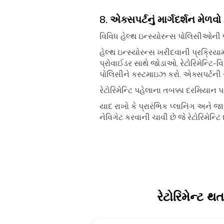
8. એક્સપર્ટનું માર્ગદર્શન મેળવો
વિવિધ હેલ્થ ઇન્સ્યોરન્સ પોલિસીઓન
હેલ્થ ઇન્સ્યોરન્સ ખરીદવાની પ્રક્રિયામ
પ્રોવાઈડર સાથે જોડાઓ, રેટોરિમેન્ટિ-
પોલિસીને કસ્ટમાઇઝ કરો. એક્સપર્ટની સલા
રેટોરિમેન્ટિ પહેલાના તબક્કા દરમિયાન પ
યાદ રાખો કે પ્રારંભિક પ્લાનિંગ અને જ
નેવિગેટ કરવાની ચાવી છે જે રેટોરિમેન્ટિ 
રેટોરિમેન્ટ થત