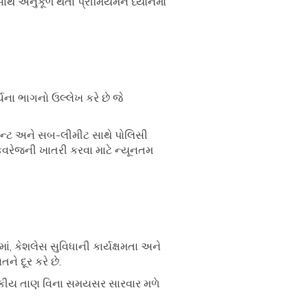
 સાથે અનુકૂળ થતા પ્રીમિયમને ધ્યાનમાં
ના ભાગનો ઉલ્લેખ કરે છે જે
મેન્ટ અને સબ-લીમીટ સાથે પોલિસી
વ કવરેજની ખાતરી કરવા માટે ન્યૂનતમ
માં, કેશલેસ સુવિધાની કાર્યક્ષમતા અને
ે દૂર કરે છે.
ણાકીય તાણ વિના સમયસર સારવાર મળે