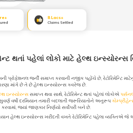
ore+
8 Lacs+
sured
Claims Settled
મેન્ટ થતાં પહેલાં લોકો માટે હેલ્થ ઇન્સ્યોરન્સ 
તેમની પ્રોફેશનલ જર્ની સમાપ્ત કરવાની નજીક પહોંચે છે, રેટોરિમેન્ટિ માટે
ારણા માંગે છે તે છે હેલ્થ ઇન્સ્યોરન્સ કવરેજ છે.
લ્થ ઇન્સ્યોરન્સ
સમાપ્ત થવા સાથે, રેટોરિમેન્ટ થતાં પહેલાં લોકોએ
પર્સનલ
ુવર્ણ વર્ષો દરમિયાન તમારી બદલાતી જરૂરિયાતોને અનુરૂપ
કોમ્પ્રીહેન
કરવામાં, જ્યાં જાણકાર નિર્ણયો સર્વોપરી બને છે.
ન હેલ્થ ઇન્સ્યોરન્સ ખરીદતી વખતે રેટોરિમેન્ટિ પહેલા વ્યક્તિએ જ