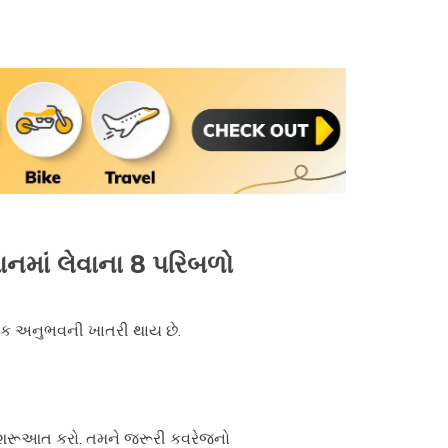
્યાનમાં લેવાના 8 પરિબળો
ાયક અનુભવની ખાતરી થાય છે.
ીને શરૂઆત કરો. તમને જરૂરી કવરેજનો