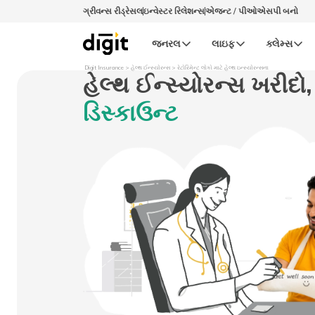
ગ્રીવન્સ રીડ્રેસલ
ઇન્વેસ્ટર રિલેશન્સ
એજન્ટ / પીઓએસપી બનો
જનરલ
લાઇફ
ક્લેમ્સ
Digit Insurance
હેલ્થ ઈન્સ્યોરન્સ
રેટોરિમેન્ટ લોકો માટે હેલ્થ ઇન્સ્યોરન્સના
હેલ્થ ઈન્સ્યોરન્સ
ખરીદો,
ડિસ્કાઉન્ટ