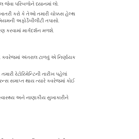
ઇલ જેવા પરિબળોને ધ્યાનમાં લો.
 ખાતરી કરો કે તેઓ તમારી ચોક્કસ હેલ્થ
રીમિયમની અફોર્ડેબીલીટી તપાસો.
રણ કરવામાં માર્ગદર્શન મળશે.
ને કવરેજમાં અંતરાલ ટાળવું એ નિર્ણાયક
 તમારી રેટોરિમેન્ટિની તારીખ પહેલાં
યોરન્સ સમાપ્ત થાય ત્યારે કવરેજમાં કોઈ
 સ્વાસ્થ્ય અને નાણાકીય સુખાકારીને