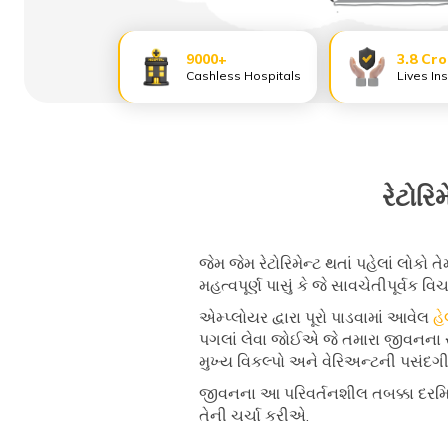
9000+
3.8 Cr
Cashless Hospitals
Lives In
રેટોરિ
જેમ જેમ રેટોરિમેન્ટ થતાં પહેલાં લોકો 
મહત્વપૂર્ણ પાસું કે જે સાવચેતીપૂર્વક વિચ
એમ્પ્લોયર દ્વારા પૂરો પાડવામાં આવેલ
હે
પગલાં લેવા જોઈએ જે તમારા જીવનના સ
મુખ્ય વિકલ્પો અને વેરિઅન્ટની પસંદગી 
જીવનના આ પરિવર્તનશીલ તબક્કા દરમિયા
તેની ચર્ચા કરીએ.