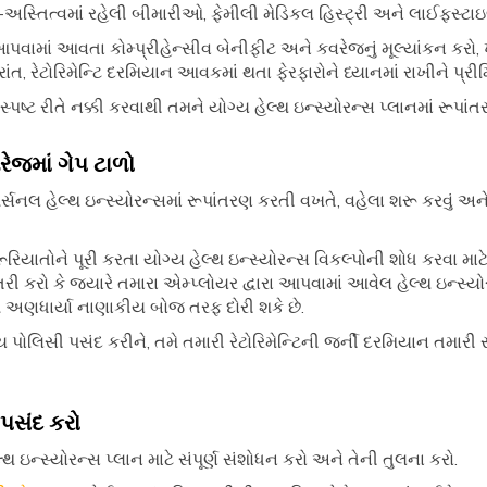
ર્વ-અસ્તિત્વમાં રહેલી બીમારીઓ, ફેમીલી મેડિકલ હિસ્ટ્રી અને લાઈફસ્ટા
ા આપવામાં આવતા કોમ્પ્રીહેન્સીવ બેનીફીટ અને કવરેજનું મૂલ્યાંકન કરો,
ાંત, રેટોરિમેન્ટિ દરમિયાન આવકમાં થતા ફેરફારોને ધ્યાનમાં રાખીને પ્
સ્પષ્ટ રીતે નક્કી કરવાથી તમને યોગ્ય હેલ્થ ઇન્સ્યોરન્સ પ્લાનમાં રૂપાંત
ેજમાં ગેપ ટાળો
પર્સનલ હેલ્થ ઇન્સ્યોરન્સમાં રૂપાંતરણ કરતી વખતે, વહેલા શરૂ કરવું અ
જરૂરિયાતોને પૂરી કરતા યોગ્ય હેલ્થ ઇન્સ્યોરન્સ વિકલ્પોની શોધ કરવા માટે
ાતરી કરો કે જ્યારે તમારા એમ્પ્લોયર દ્વારા આપવામાં આવેલ હેલ્થ ઇન્સ્
પ અણધાર્યા નાણાકીય બોજ તરફ દોરી શકે છે.
ય પોલિસી પસંદ કરીને, તમે તમારી રેટોરિમેન્ટિની જર્ની દરમિયાન તમારી
 પસંદ કરો
થ ઇન્સ્યોરન્સ પ્લાન માટે સંપૂર્ણ સંશોધન કરો અને તેની તુલના કરો.