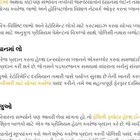
ારીઓ
અથવા કોઈપણ સંભવિત તબીબી જરૂરિયાતોને ધ્યાનમાં લઈને તમાર
. યોગ્ય કવરેજ, લાભો અને હોસ્પિટલોના વિશાળ નેટવર્ક ઓફર કરતા પ્લાનન
-વિશિષ્ટ લાભો અને રેટોરિમેન્ટ લોકો માટે કસ્ટમાઇઝ કરવા યોગ્ય પ્લાન
માટે અનુકૂળ પ્રીમિયમ પેમેન્ટના વિકલ્પો સાથે, પોલિસી તમારા બજેટમ
યાનમાં લો
રેજ પ્રદાન કરતા હેલ્થ ઇન્સ્યોરન્સ પ્લાનને એક્સ્પ્લોર કરવા સમજદારી
દાન કરી શકે છે, જે તમને પડકારજનક સમયમાં વધારાના ખર્ચનું સંચાલ
 રેટોરિમેન્ટિ દરમિયાન તમારી પાસે પર્યાપ્ત સુરક્ષા છે તેની ખાતરી કરવ
બીમારી માટે યોગ્ય કવરેજ
પસંદ કરીને, તમે આ મહત્વપૂર્ણ ફેરફાર દરમિ
ે જુઓ
પરિવારના સભ્યોને પણ આવરી લેવા માંગતા હો, તો
ફેમિલી ફ્લોટર હેલ્થ ઈન
ત બાળકો માટે એક જ પ્રીમિયમ હેઠળ કવરેજ પ્રદાન કરે છે, જે ખર
િયાતોનું મૂલ્યાંકન કરો અને શ્રેષ્ઠ કવરેજ પ્રદાન કરતી પોલિસી પસંદ કર