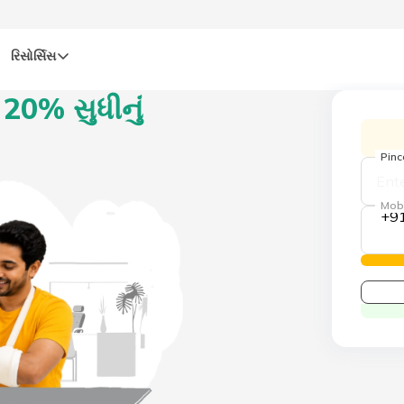
રિસોર્સિસ
20% સુધીનું
Pin
Mob
+9