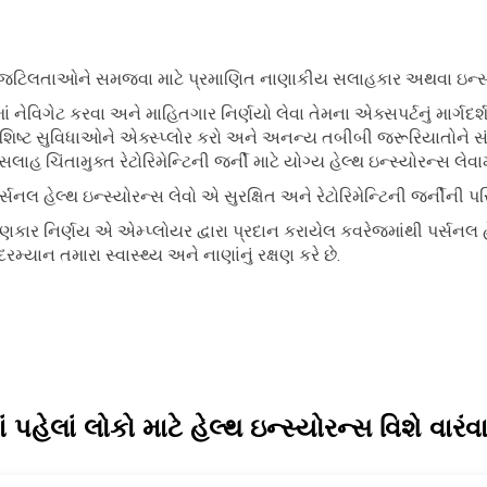
ી જટિલતાઓને સમજવા માટે પ્રમાણિત નાણાકીય સલાહકાર અથવા ઇન્સ્
ાં નેવિગેટ કરવા અને માહિતગાર નિર્ણયો લેવા તેમના એક્સપર્ટનું માર્ગદર
વિશિષ્ટ સુવિધાઓને એક્સ્પ્લોર કરો અને અનન્ય તબીબી જરૂરિયાતોને સં
હ ચિંતામુક્ત રેટોરિમેન્ટિની જર્ની માટે યોગ્ય હેલ્થ ઇન્સ્યોરન્સ લેવા
ર્સનલ હેલ્થ ઇન્સ્યોરન્સ લેવો એ સુરક્ષિત અને રેટોરિમેન્ટિની જર્નીની પર
ાણકાર નિર્ણય એ એમ્પ્લોયર દ્વારા પ્રદાન કરાયેલ કવરેજમાંથી પર્સનલ હે
દરમ્યાન તમારા સ્વાસ્થ્ય અને નાણાંનું રક્ષણ કરે છે.
ાં પહેલાં લોકો માટે હેલ્થ ઇન્સ્યોરન્સ વિશે વારંવાર