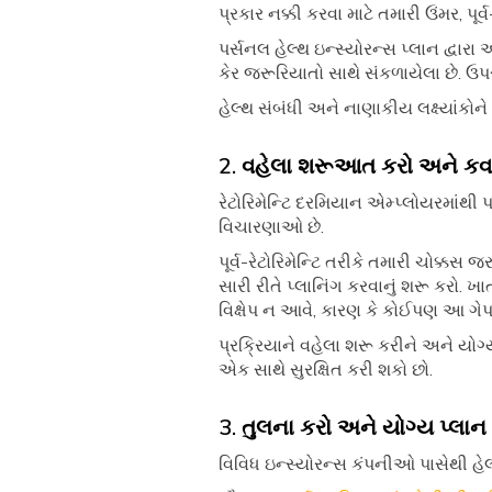
પ્રકાર નક્કી કરવા માટે તમારી ઉંમર, પૂ
પર્સનલ હેલ્થ ઇન્સ્યોરન્સ પ્લાન દ્વાર
કેર જરૂરિયાતો સાથે સંકળાયેલા છે. ઉપર
હેલ્થ સંબંધી અને નાણાકીય લક્ષ્યાંકોને 
2. વહેલા શરૂઆત કરો અને કવર
રેટોરિમેન્ટિ દરમિયાન એમ્પ્લોયરમાંથી 
વિચારણાઓ છે.
પૂર્વ-રેટોરિમેન્ટિ તરીકે તમારી ચોક્કસ 
સારી રીતે પ્લાનિંગ કરવાનું શરૂ કરો. ખ
વિક્ષેપ ન આવે, કારણ કે કોઈપણ આ ગે
પ્રક્રિયાને વહેલા શરૂ કરીને અને યોગ્
એક સાથે સુરક્ષિત કરી શકો છો.
3. તુલના કરો અને યોગ્ય પ્લાન
વિવિધ ઇન્સ્યોરન્સ કંપનીઓ પાસેથી હેલ્