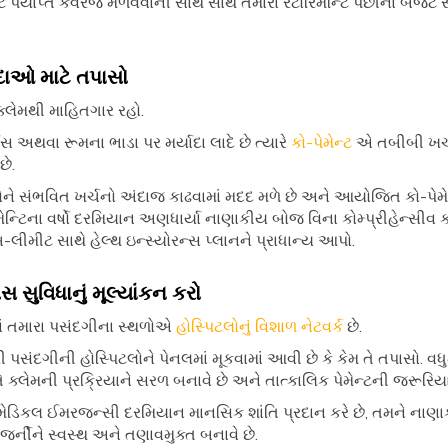
ટે પર્યાપ્ત કવરેજ મેળવવાની સાથે સાથે તમારા રેટોરિમેન્ટિ પછીના બજેટ
દાઓ માટે તપાસો
ક્લેમથી માહિતગાર રહો.
 અથવા રૂમના ભાડા પર મર્યાદા લાદે છે ત્યારે
કો-પેમેન્ટ
એ તબીબી ખર્ચ
છે.
ોને સંભવિત ખર્ચનો અંદાજ કાઢવામાં મદદ મળે છે અને આયોજિત કો-પે
રિમેન્ટિના વર્ષો દરમિયાન અણધાર્યા નાણાકીય બોજ વિના કોમ્પ્રીહેન્સી
ીમીટ સાથે હેલ્થ ઇન્સ્યોરન્સ પ્લાનને પ્રાધાન્ય આપો.
સ સુવિધાનું મૂલ્યાંકન કરો
માં તમારા પસંદગીના સ્થળોએ
હોસ્પિટલોનું વિશાળ નેટવર્ક
છે.
 પસંદગીની હોસ્પિટલોને પેનલમાં મૂકવામાં આવી છે કે કેમ તે તપાસો. વધુ
્લેમની પ્રક્રિયાને સરળ બનાવે છે અને તાત્કાલિક પેમેન્ટની જરૂરિયાતન
 મેડિકલ ઈમરજન્સી દરમિયાન માનસિક શાંતિ પ્રદાન કરે છે, તમને ના
ી જર્નીને સ્વસ્થ અને તણાવમુક્ત બનાવે છે.