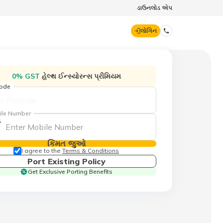
ડાઉનલોડ એપ
લોગિન
ડિજિટ જનરલ
0% GST
હેલ્થ ઈન્સ્યોરન્સ પ્રીમિયમ
code
70260 61234
ile Number
1
hello@godigit.com
કિંમત જુઓ
I agree to the
Terms & Conditions
Port Existing Policy
Get Exclusive Porting Benefits