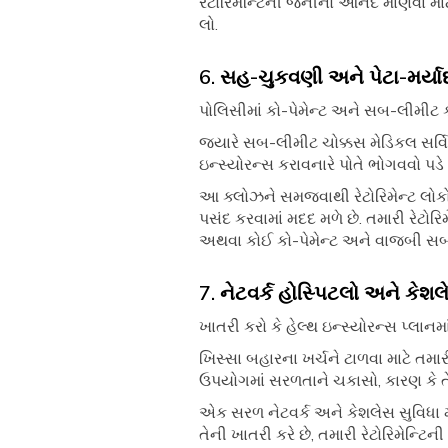
રેટોરિમેન્ટિની જર્નીનો આનંદ માણવા મા
લો.
6. સહ-ચુકવણી અને પેટા-મર્યા
પોલિસીમાં કો-પેમેન્ટ અને સબ-લીમીટ 
જ્યારે સબ-લીમીટ ચોક્કસ મેડિકલ સર્વિસ
ઇન્સ્યોરન્સ કરાવનારે પોતે ભોગવવો પડે 
આ ક્લોઝને સમજવાથી રેટોરિમેન્ટ લોક
પસંદ કરવામાં મદદ મળે છે. તમારી રેટો
અથવા કોઈ કો-પેમેન્ટ અને વાજબી સબ-લ
7. નેટવર્ક હોસ્પિટલો અને કેશલે
ખાતરી કરો કે હેલ્થ ઇન્સ્યોરન્સ પ્લાન
ખિસ્સા બહારના ખર્ચને ટાળવા માટે તમારી
ઉપયોગમાં સરળતાને ચકાસો, કારણ કે તે ક
એક સરળ નેટવર્ક અને કેશલેસ સુવિધા
તેની ખાતરી કરે છે, તમારી રેટોરિમેન્ટિન