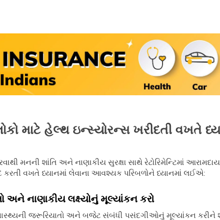
ં લોકો માટે હેલ્થ ઇન્સ્યોરન્સ ખરીદતી વખતે ધ
વાથી મનની શાંતિ અને નાણાકીય સુરક્ષા સાથે રેટોરિમેન્ટિમાં આરામદ
 કરતી વખતે ધ્યાનમાં લેવાના આવશ્યક પરિબળોને ધ્યાનમાં લઈએ:
ો અને નાણાકીય લક્ષ્યોનું મૂલ્યાંકન કરો
 સ્વાસ્થ્યની જરૂરિયાતો અને બજેટ સંબંધી પસંદગીઓનું મૂલ્યાંકન કર