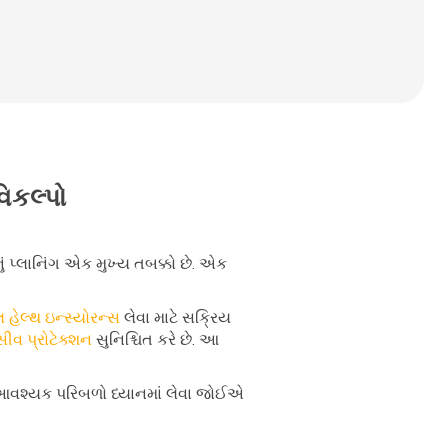
વિકલ્પો
નું પ્લાનિંગ એક મુખ્ય તબક્કો છે. એક
 હેલ્થ ઇન્સ્યોરન્સ
લેવા માટે સક્રિય
્સીવ પ્રોટેક્શન
સુનિશ્ચિત કરે છે. આ
ે આવશ્યક પરિબળો ધ્યાનમાં લેવા જોઈએ