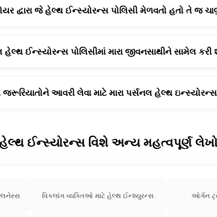
્પ્લોયર દ્વારા જે હેલ્થ ઈન્સ્યોરન્સ પોલિસી મેળવતો હતો તે જ ચાલ
આવેલ ગ્રૂપ હેલ્થ ઇન્સ્યોરન્સ પોલિસી સામાન્ય રીતે રેટોરિમેન્ટિ પછી બં
રવાનો વિકલ્પ આપે છે જેનું પ્રીમિયમ તમારે ચૂકવવું આવશ્યક છે. આથી, 
ર્સનલ હેલ્થ ઈન્સ્યોરન્સ પોલિસીમાં મારા જીવનસાથીને સામેલ કરી 
્લાન તમને તમારા જીવનસાથીને ફેમિલી ફ્લોટર પોલિસી હેઠળ અથવા વ્યક્
તબીબી જરૂરિયાતોને આવરી લેવા માટે મારા પર્સનલ હેલ્થ ઇન્સ્યોરન
લ હેલ્થ ઇન્સ્યોરન્સને કસ્ટમાઇઝ કરી શકો છો જે ચોક્કસ તબીબી જરૂરિ
ર કરે છે. મોટાભાગના હેલ્થ પ્લાન રાઇડર ઓફર કરે છે.
હેલ્થ ઈન્સ્યોરન્સ વિશે અન્ય મહત્વપૂર્ણ લેખ
્લનેસ્સ
વિકલાંગ વ્યક્તિઓ માટે હેલ્થ ઈન્શ્યુરન્સ
ઓર્ગન ટ્ર