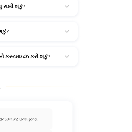
ુ રાખી શકું?
ધ થઈ જાય છે. કેટલાક પ્રોવાઈડર તેને
તમારે પર્સનલ હેલ્થ ઇન્સ્યોરન્સ
શકું?
તિગત લાભાર્થી તરીકે સામેલ કરવાની
્સને કસ્ટમાઇઝ કરી શકું?
યાતો, જેમ કે ગંભીર બીમારી અથવા
ો
ાન્સપ્લાન્ટ ઇન્શ્યુરન્સ