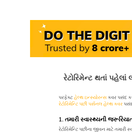
રેટોરિમેન્ટ થતાં પહેલા
પરફેક્ટ
હેલ્થ ઇન્સ્યોરન્સ
કવર પસંદ કર
રેટોરિમેન્ટિ પછી પર્સનલ હેલ્થ કવર
પસંદ
1. તમારી સ્વાસ્થ્યની જરૂરિયાત
રેટોરિમેન્ટિ પછીના જીવન માટે તમારી