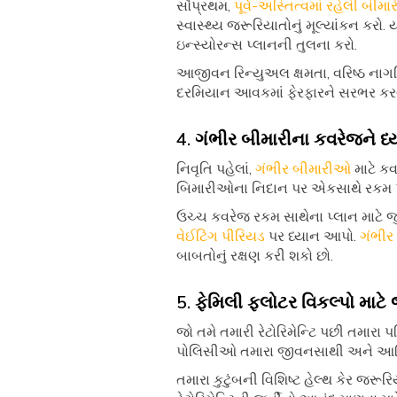
સૌપ્રથમ,
પૂર્વ-અસ્તિત્વમાં રહેલી બીમ
સ્વાસ્થ્ય જરૂરિયાતોનું મૂલ્યાંકન કરો
ઇન્સ્યોરન્સ પ્લાનની તુલના કરો.
આજીવન રિન્યુઅલ ક્ષમતા, વરિષ્ઠ નાગરિક
દરમિયાન આવકમાં ફેરફારને સરભર કરવા 
4. ગંભીર બીમારીના કવરેજને ધ્
નિવૃતિ પહેલાં,
ગંભીર બીમારીઓ
માટે કવ
બિમારીઓના નિદાન પર એકસાથે રકમ પ્ર
ઉચ્ચ કવરેજ રકમ સાથેના પ્લાન માટે જુઓ.
વેઈટિંગ પીરિયડ
પર ધ્યાન આપો.
ગંભીર 
બાબતોનું રક્ષણ કરી શકો છો.
5. ફેમિલી ફ્લોટર વિકલ્પો માટ
જો તમે તમારી રેટોરિમેન્ટિ પછી તમારા 
પોલિસીઓ તમારા જીવનસાથી અને આશ્રિ
તમારા કુટુંબની વિશિષ્ટ હેલ્થ કેર જરૂર