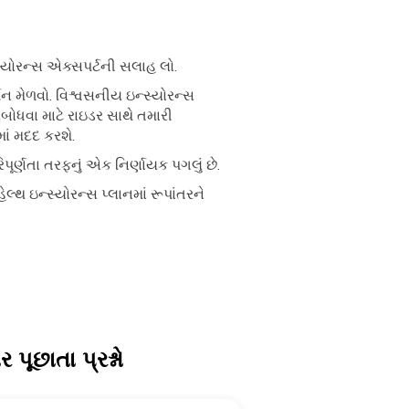
યોરન્સ એક્સપર્ટની સલાહ લો.
્શન મેળવો. વિશ્વસનીય ઇન્સ્યોરન્સ
બોધવા માટે રાઇડર સાથે તમારી
માં મદદ કરશે.
િપૂર્ણતા તરફનું એક નિર્ણાયક પગલું છે.
લ્થ ઇન્સ્યોરન્સ પ્લાનમાં રૂપાંતરને
 પૂછાતા પ્રશ્નો