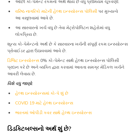
ઓછી કો-પેમેન્ટ રકમનો અર્થ થાય છે વધુ પ્રીમિયમ ચૂકવણી.
વરિષ્ઠ નાગરિકો માટેની હેલ્થ ઇન્સ્યોરન્સ પોલિસી
પર મુખ્યત્વે
આ વસૂલવામાં આવે છે.
આ સારવારનો ખર્ચ વધુ છે તેવા મેટ્રોપોલિટન શહેરોમાં વધુ
લોકપ્રિય છે.
શૂન્ય કો-પેમેન્ટનો અર્થ છે કે સારવારના ખર્ચની સંપૂર્ણ રકમ ઇન્સ્યોરન્સ
પ્રોવાઈડર દ્વારા ઉઠાવવામાં આવે છે.
ડિજિટ ઇન્સ્યોરન્સ
0% કો-પેમેન્ટ સાથે હેલ્થ ઇન્સ્યોરન્સ પોલિસી
પ્રદાન કરે છે અને વ્યક્તિ દ્વારા કરવામાં આવતા સમગ્ર મેડિકલ ખર્ચને
આવરી લેવાય છે.
વિશે વધુ જાણો
:
હેલ્થ ઇન્સ્યોરન્સમાં કો-પે શું છે
COVID 19 માટે હેલ્થ ઇન્સ્યોરન્સ
ભારતમાં ઓપીડી કવર સાથે હેલ્થ ઇન્સ્યોરન્સ
ડિડક્ટિબલ્સનો અર્થ શું છે?