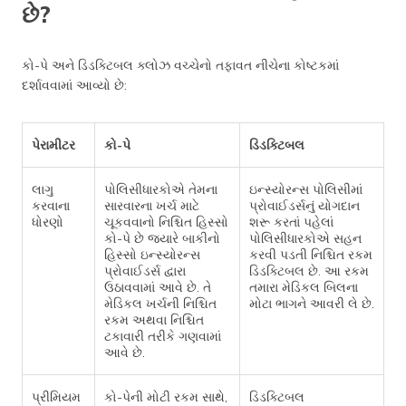
છે?
કો-પે અને ડિડક્ટિબલ ક્લોઝ વચ્ચેનો તફાવત નીચેના કોષ્ટકમાં
દર્શાવવામાં આવ્યો છે:
પેરામીટર
કો-પે
ડિડક્ટિબલ
લાગુ
પોલિસીધારકોએ તેમના
ઇન્સ્યોરન્સ પોલિસીમાં
કરવાના
સારવારના ખર્ચ માટે
પ્રોવાઈડર્સનું યોગદાન
ધોરણો
ચૂકવવાનો નિશ્ચિત હિસ્સો
શરૂ કરતાં પહેલાં
કો-પે છે જ્યારે બાકીનો
પોલિસીધારકોએ સહન
હિસ્સો ઇન્સ્યોરન્સ
કરવી પડતી નિશ્ચિત રકમ
પ્રોવાઈડર્સ દ્વારા
ડિડક્ટિબલ છે. આ રકમ
ઉઠાવવામાં આવે છે. તે
તમારા મેડિકલ બિલના
મેડિકલ ખર્ચની નિશ્ચિત
મોટા ભાગને આવરી લે છે.
રકમ અથવા નિશ્ચિત
ટકાવારી તરીકે ગણવામાં
આવે છે.
પ્રીમિયમ
કો-પેની મોટી રકમ સાથે,
ડિડક્ટિબલ