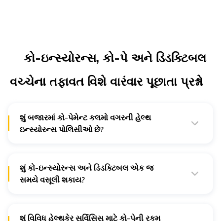
કો-ઇન્સ્યોરન્સ, કો-પે અને ડિડક્ટિબલ
વચ્ચેના તફાવત વિશે વારંવાર પૂછાતા પ્રશ્નો
શું બજારમાં કો-પેમેન્ટ કલમો વગરની હેલ્થ
ઇન્સ્યોરન્સ પોલિસીઓ છે?
હા, ડિજિટના હેલ્થ ઇન્સ્યોરન્સ 0% કો-પેમેન્ટ સાથે આવે છે.
ઉપરાંત તમે પોલિસી સાથે ઝોન અપગ્રેડ કવર ખરીદી શકો છો.
શું કો-ઇન્સ્યોરન્સ અને ડિડક્ટિબલ એક જ
સમયે વસૂલી શકાય?
હા, ઇન્સ્યોરન્સ પોલિસીઓમાં મોટે ભાગે ડિડક્ટિબલ સાથે કો-
ઇન્સ્યોરન્સ ક્લોઝ ઉમેરવામાં આવે છે.
શું વિવિધ હેલ્થકેર સર્વિસિસ માટે કો-પેની રકમ