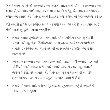
ડિડક્ટિબલ અને કો-ઇન્સ્યોરન્સ કલમો મોટાભાગે એક જ ઇન્સ્યોરન્સ
પ્લાન હેઠળ એકસાથે લાગુ કરવામાં આવે છે પરંતુ, કેટલાક ઇન્સ્યોરન્સ
પ્લાન એકસાથે કો-પેમેન્ટ અને ડિડક્ટિબલ કલમોનો પણ અમલ કરે છે.
જો તમારો હેલ્થ ઇન્સ્યોરન્સ પ્લાન પણ આવું જ કરે છે, તો તમારા માટે
તેનો અર્થ શું હશે, આવો જાણીએ-
તમારે તમારા ટ્રીટમેન્ટ પ્લાન માટે એક નિશ્ચિત રકમ ચૂકવવી
પડશે. તમે ચૂકવેલ ડિડક્ટિબલ રકમ ખતમ થઈ જાય પછી જ
તમારો ઇન્સ્યોરન્સ પ્લાન તમારી સારવારમાં યોગદાન આપવાનું
શરૂ કરશે.
એકવાર ઇન્સ્યોરન્સ પ્લાન શરૂ થઈ જાય, પછી જ્યારે પણ તમે
પોલિસી સામે ક્લેમ કરો ત્યારે તમારે ચોક્કસ રકમ ચૂકવવાની
જરૂર પડશે. તમે તમારી કો-પેમેન્ટની રકમ ચૂકવી દો તે પછી
ઇન્સ્યોરન્સ પ્લાન બાકી રહેલી રકમને આવરી લેશે.
તમારે પોલિસી માટે ઓછા પ્રિમીયમ ચૂકવવાના રહેશે એટલેકે
પ્લાન સસ્તા રહેશે.