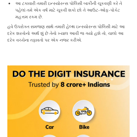
આ ટકાવારી તમારી ઇન્સ્યોરન્સ પોલિસી બાકીની ચૂકવણી કરે તે
પહેલાં તમે એક વર્ષ માટે ચૂકવી શકો છો તે આઉટ-ઓફ-પોકેટ
મહત્તમ રકમ છે.
હવે ઉપરોક્ત સમજણ સાથે તમારી હેલ્થ ઇન્સ્યોરન્સ પોલિસી માટે આ
દરેક શરતોનો અર્થ શું છે તેનો ખ્યાલ આવી જ ગયો હશે તો, ચાલો આ
દરેક વચ્ચેના તફાવતો પર એક નજર કરીએ.