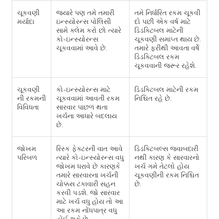
ચૂકવણી
જ્યારે પણ તમે તમારી
તમે નિર્ધારિત રકમ ચૂકવી
મર્યાદા
ઇન્સ્યોરન્સ પોલિસી
દો પછી એક વર્ષ માટે
સામે ક્લેમ કરો છો ત્યારે
ડિડક્ટિબલ માટેની
કો-ઇન્સ્યોરન્સ
ચૂકવણી સમાપ્ત થાય છે.
ચૂકવવામાં આવે છે.
તમારે ફરીથી આવતા વર્ષે
ડિડક્ટિબલ રકમ
ચૂકવવાની જરૂર રહેશે.
ચૂકવણી
કો-ઇન્સ્યોરન્સ માટે
ડિડક્ટિબલ માટેની રકમ
ની રકમની
ચૂકવવામાં આવતી રકમ
નિશ્ચિત રહે છે.
વિવિધતા
સારવાર પાછળ થતા
ખર્ચના આધારે બદલાય
છે.
જોખમ
રિસ્ક ફેક્ટરની વાત આવે
ડિડક્ટિબલ્સ જવાબદારી
પરિબળ
ત્યારે કો-ઇન્સ્યોરન્સ વધુ
નથી કારણ કે સારવારનો
જોખમ ધરાવે છે કારણકે
ખર્ચ ગમે તેટલો હોય
તમારે સારવારના ખર્ચની
ચૂકવણીની રકમ નિશ્ચિત
ચોક્કસ ટકાવારી સહન
છે.
કરવી પડશે. જો સારવાર
માટે ખર્ચ વધુ હોય તો આ
આ રકમ નોંધપાત્ર વધુ
હોઈ શકે છે.