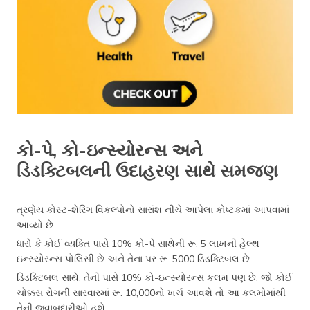
કો-પે, કો-ઇન્સ્યોરન્સ અને
ડિડક્ટિબલની ઉદાહરણ સાથે સમજણ
ત્રણેય કોસ્ટ-શેરિંગ વિકલ્પોનો સારાંશ નીચે આપેલા કોષ્ટકમાં આપવામાં
આવ્યો છે:
ધારો કે કોઈ વ્યક્તિ પાસે 10% કો-પે સાથેની રૂ. 5 લાખની હેલ્થ
ઇન્સ્યોરન્સ પોલિસી છે અને તેના પર રૂ. 5000 ડિડક્ટિબલ છે.
ડિડક્ટિબલ સાથે, તેની પાસે 10% કો-ઇન્સ્યોરન્સ કલમ પણ છે. જો કોઈ
ચોક્કસ રોગની સારવારમાં રૂ. 10,000નો ખર્ચ આવશે તો આ કલમોમાંથી
તેની જવાબદારીઓ હશે: