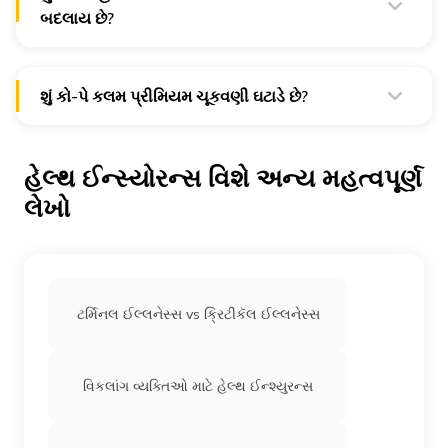
બદલાય છે?
હા, વિવિધ સેવાઓ માટે કો-પેની રકમ બદલાય છે પરંતુ સેવા માટેની
રકમ નિશ્ચિત રહે છે.
શું કો-પે કલમ પ્રીમિયમ ચૂકવણી ઘટાડે છે?
હા, કો-પે કલમ ધરાવતી પોલિસીઓ તુલનાત્મક રીતે કો-પે ન
ધરાવતી હેલ્થ ઇન્સ્યોરન્સ પોલિસીઓ કરતાં સસ્તી હોય છે.
હેલ્થ ઈન્સ્યોરન્સ વિશે અન્ય મહત્વપૂર્ણ
લેખો
ટર્મિનલ ઈલ્લનેસ્સ vs ક્રિટીકૅલ ઈલ્લનેસ્સ
વિકલાંગ વ્યક્તિઓ માટે હેલ્થ ઈન્શ્યુરન્સ