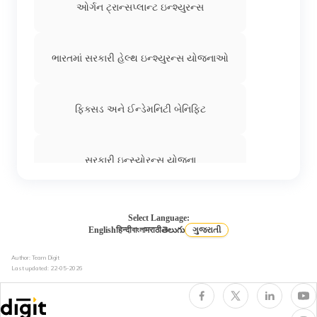
ઓર્ગન ટ્રાન્સપ્લાન્ટ ઇન્શ્યુરન્સ
ભારતમાં સરકારી હેલ્થ ઇન્શ્યુરન્સ યોજનાઓ
ફિક્સડ અને ઈન્ડેમનિટી બેનિફિટ
સરકારી ઇન્સ્યોરન્સ યોજના
હેલ્થ ઈન્શ્યુરન્સમાં કૂલિંગ-ઓફ પીરિયડ
Select Language:
English
हिन्दी
বাংলা
मराठी
తెలుగు
ગુજરાતી
Author: Team Digit
હેલ્થ ઈન્સ્યોરન્સમાં ડે કેર ટ્રીટમેન્ટ
Last updated:
22-05-2026
ધુમ્રપાન કરનારાઓ માટે હેલ્થ ઈન્શ્યુરન્સ