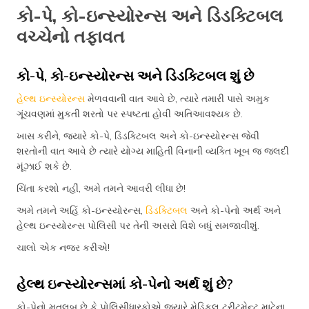
કો-પે, કો-ઇન્સ્યોરન્સ અને ડિડક્ટિબલ
વચ્ચેનો તફાવત
કો-પે, કો-ઇન્સ્યોરન્સ અને ડિડક્ટિબલ શું છે
હેલ્થ ઇન્સ્યોરન્સ
મેળવવાની વાત આવે છે, ત્યારે તમારી પાસે અમુક
ગૂંચવણમાં મુકતી શરતો પર સ્પષ્ટતા હોવી અતિઆવશ્યક છે.
ખાસ કરીને, જ્યારે કો-પે, ડિડક્ટિબલ અને કો-ઇન્સ્યોરન્સ જેવી
શરતોની વાત આવે છે ત્યારે યોગ્ય માહિતી વિનાની વ્યક્તિ ખૂબ જ જલદી
મૂંઝાઈ શકે છે.
ચિંતા કરશો નહીં, અમે તમને આવરી લીધા છે!
અમે તમને અહિં કો-ઇન્સ્યોરન્સ,
ડિડક્ટિબલ
અને કો-પેનો અર્થ અને
હેલ્થ ઇન્સ્યોરન્સ પોલિસી પર તેની અસરો વિશે બધું સમજાવીશું.
ચાલો એક નજર કરીએ!
હેલ્થ ઇન્સ્યોરન્સમાં કો-પેનો અર્થ શું છે?
કો-પેનો મતલબ છે કે પોલિસીધારકોએ જ્યારે મેડિકલ ટ્રીટમેન્ટ માટેના