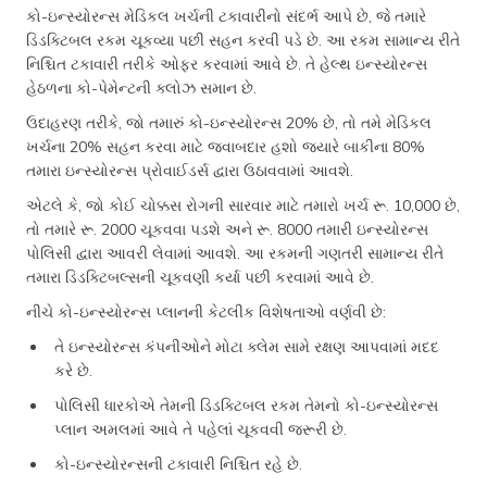
કો-ઇન્સ્યોરન્સ મેડિકલ ખર્ચની ટકાવારીનો સંદર્ભ આપે છે, જે તમારે
ડિડક્ટિબલ રકમ ચૂકવ્યા પછી સહન કરવી પડે છે. આ રકમ સામાન્ય રીતે
નિશ્ચિત ટકાવારી તરીકે ઓફર કરવામાં આવે છે. તે હેલ્થ ઇન્સ્યોરન્સ
હેઠળના કો-પેમેન્ટની ક્લોઝ સમાન છે.
ઉદાહરણ તરીકે, જો તમારું કો-ઇન્સ્યોરન્સ 20% છે, તો તમે મેડિકલ
ખર્ચના 20% સહન કરવા માટે જવાબદાર હશો જ્યારે બાકીના 80%
તમારા ઇન્સ્યોરન્સ પ્રોવાઈડર્સ દ્વારા ઉઠાવવામાં આવશે.
એટલે કે, જો કોઈ ચોક્કસ રોગની સારવાર માટે તમારો ખર્ચ રૂ. 10,000 છે,
તો તમારે રૂ. 2000 ચૂકવવા પડશે અને રૂ. 8000 તમારી ઇન્સ્યોરન્સ
પોલિસી દ્વારા આવરી લેવામાં આવશે. આ રકમની ગણતરી સામાન્ય રીતે
તમારા ડિડક્ટિબલ્સની ચૂકવણી કર્યા પછી કરવામાં આવે છે.
નીચે કો-ઇન્સ્યોરન્સ પ્લાનની કેટલીક વિશેષતાઓ વર્ણવી છે:
તે ઇન્સ્યોરન્સ કંપનીઓને મોટા ક્લેમ સામે રક્ષણ આપવામાં મદદ
કરે છે.
પોલિસી ધારકોએ તેમની ડિડક્ટિબલ રકમ તેમનો કો-ઇન્સ્યોરન્સ
પ્લાન અમલમાં આવે તે પહેલાં ચૂકવવી જરૂરી છે.
કો-ઇન્સ્યોરન્સની ટકાવારી નિશ્ચિત રહે છે.