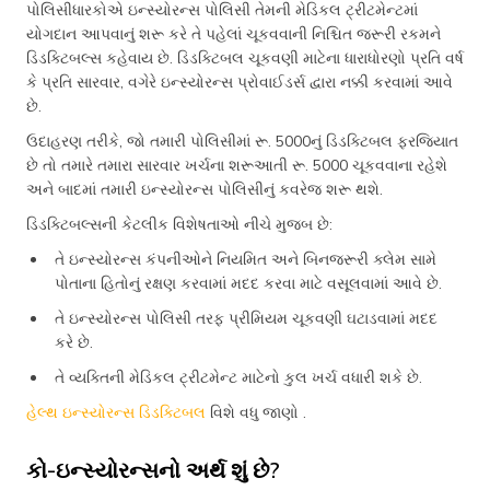
પોલિસીધારકોએ ઇન્સ્યોરન્સ પોલિસી તેમની મેડિકલ ટ્રીટમેન્ટમાં
યોગદાન આપવાનું શરૂ કરે તે પહેલાં ચૂકવવાની નિશ્ચિત જરૂરી રકમને
ડિડક્ટિબલ્સ કહેવાય છે. ડિડક્ટિબલ ચૂકવણી માટેના ધારાધોરણો પ્રતિ વર્ષ
કે પ્રતિ સારવાર, વગેરે ઇન્સ્યોરન્સ પ્રોવાઈડર્સ દ્વારા નક્કી કરવામાં આવે
છે.
ઉદાહરણ તરીકે, જો તમારી પોલિસીમાં રૂ. 5000નું ડિડક્ટિબલ ફરજિયાત
છે તો તમારે તમારા સારવાર ખર્ચના શરૂઆતી રૂ. 5000 ચૂકવવાના રહેશે
અને બાદમાં તમારી ઇન્સ્યોરન્સ પોલિસીનું કવરેજ શરૂ થશે.
ડિડક્ટિબલ્સની કેટલીક વિશેષતાઓ નીચે મુજબ છે:
તે ઇન્સ્યોરન્સ કંપનીઓને નિયમિત અને બિનજરૂરી ક્લેમ સામે
પોતાના હિતોનું રક્ષણ કરવામાં મદદ કરવા માટે વસૂલવામાં આવે છે.
તે ઇન્સ્યોરન્સ પોલિસી તરફ પ્રીમિયમ ચૂકવણી ઘટાડવામાં મદદ
કરે છે.
તે વ્યક્તિની મેડિકલ ટ્રીટમેન્ટ માટેનો કુલ ખર્ચ વધારી શકે છે.
હેલ્થ ઇન્સ્યોરન્સ ડિડક્ટિબલ
વિશે વધુ જાણો .
કો-ઇન્સ્યોરન્સનો અર્થ શું છે?