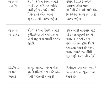
ચૂકવણી
કો-પે કલમ સાથે, તમારે
તમારા ડિડક્ટિબલને
પદ્ધતિ
કોઈપણ મેડિકલ સર્વિસ
આવરી લીધા પછી
લેવી હોય ત્યારે તમારે
તબીબી સેવાઓ માટે કો-
પેમેન્ટનો એક ભાગ
ઇન્સ્યોરન્સ ચૂકવવાની
ચૂકવવાની જરૂર રહેશે.
જરૂર રહેશે.
ચૂકવણી
કો-પે કલમ હેઠળ, તમારે
તમે તમારી સારવાર માટે
નો સમય
ટ્રીટમેન્ટ માંગતી વખતે
જે રકમ ચૂકવો છો તે
ખર્ચ વહન કરવાની જરૂર
તમારા ઇન્સ્યોરન્સ
રહેશે.
પ્રોવાઈડર્સ દ્વારા બિલ
કરવામાં આવે છે અને
તમારે તેમને જ સીધી
ચૂકવણી કરવાની રહેશે.
ડિડક્ટિબ
માત્ર ચોક્કસ સંજોગોમાં
ડિડક્ટિબલ્સ બાદ જ કો-
લ પર
જ ડિડક્ટિબલ્સ માટે કો-
ઇન્સ્યોરન્સ ચૂકવવામાં
અસર
પેની ગણતરી થાય છે.
આવે છે.