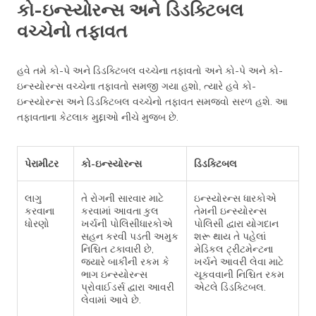
કો-ઇન્સ્યોરન્સ અને ડિડક્ટિબલ
વચ્ચેનો તફાવત
હવે તમે કો-પે અને ડિડક્ટિબલ વચ્ચેના તફાવતો અને કો-પે અને કો-
ઇન્સ્યોરન્સ વચ્ચેના તફાવતો સમજી ગયા હશો, ત્યારે હવે કો-
ઇન્સ્યોરન્સ અને ડિડક્ટિબલ વચ્ચેનો તફાવત સમજવો સરળ હશે. આ
તફાવતાના કેટલાક મુદ્દાઓ નીચે મુજબ છે.
પેરામીટર
કો-ઇન્સ્યોરન્સ
ડિડક્ટિબલ
લાગુ
તે રોગની સારવાર માટે
ઇન્સ્યોરન્સ ધારકોએ
કરવાના
કરવામાં આવતા કુલ
તેમની ઇન્સ્યોરન્સ
ધોરણો
ખર્ચની પોલિસીધારકોએ
પોલિસી દ્વારા યોગદાન
સહન કરવી પડતી અમુક
શરૂ થાય તે પહેલાં
નિશ્ચિત ટકાવારી છે,
મેડિકલ ટ્રીટમેન્ટના
જ્યારે બાકીની રકમ કે
ખર્ચને આવરી લેવા માટે
ભાગ ઇન્સ્યોરન્સ
ચૂકવવાની નિશ્ચિત રકમ
પ્રોવાઈડર્સ દ્વારા આવરી
એટલે ડિડક્ટિબલ.
લેવામાં આવે છે.