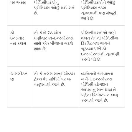
પર અસર
પોલિસીધારકોનું
પોલિસીધારકોને ઓછું
પ્રીમિયમ ઓછું થઈ શકે
પ્રીમિયમ રકમ
છે.
ચૂકવવાની પણ મંજૂરી
આપે છે.
કો-
કો-પેનો ઉપયોગ
પોલિસીધારકોએ ઘણી
ઇન્સ્યોર
ઘણીવાર કો-ઇન્સ્યોરન્સ
વખત તેમની પોલિસીના
ન્સ કલમ
સાથે એકબીજાના બદલે
ડિડક્ટિબલ ભાગને
થાય છે.
ચૂકવ્યા પછી કો-
ઇન્સ્યોરન્સની ચૂકવણી
કરવી પડે છે.
અમલીકર
કો-પે કલમ માત્ર ચોક્કસ
વ્યક્તિની સારવારના
ણ
હેલ્થકેર સર્વિસો પર જ
ખર્ચમાં ઇન્સ્યોરન્સ
વસૂલવામાં આવે છે.
પોલિસી યોગદાન
આપવાનું શરૂ થાય તે
પહેલાં ડિડક્ટિબલ લાગુ
કરવામાં આવે છે.