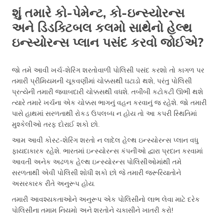
શું તમારે કો-પેમેન્ટ, કો-ઇન્સ્યોરન્સ
અને ડિડક્ટિબલ કલમો સાથેનો હેલ્થ
ઇન્સ્યોરન્સ પ્લાન પસંદ કરવો જોઈએ?
જો તમે આવી ખર્ચ-શેરિંગ શરતોવાળી પોલિસી પસંદ કરશો તો કાગળ પર
તમારી પ્રીમિયમની ચૂકવણીમાં ચોક્કસથી ઘટાડો થશે, પરંતુ પોલિસી
પ્રત્યેની તમારી જવાબદારી ચોક્કસથી વધશે. તબીબી કટોકટી ઊભી થશે
ત્યારે તમારે ખર્ચના એક ચોક્કસ ભાગનું વહન કરવાનું જ રહેશે. જો તમારી
પાસે હાથમાં સરળતાથી રોકડ ઉપલબ્ધ ન હોય તો આ કપરી સ્થિતિમાં
મુશ્કેલીઓ તરફ દોરાઈ શકો છો.
આમ આવી કોસ્ટ-શેરિંગ શરતો ન લાદેલ હેલ્થ ઇન્સ્યોરન્સ પ્લાન વધુ
ફાયદાકારક રહેશે. ભારતમાં ઇન્સ્યોરન્સ કંપનીઓ દ્વારા પ્રદાન કરવામાં
આવતી અનેક અઢળક હેલ્થ ઇન્સ્યોરન્સ પોલિસીઓમાંથી તમે
સરળતાથી એવી પોલિસી શોધી શકો છો જે તમારી જરૂરિયાતોને
અસરકારક રીતે અનુરૂપ હોય.
તમારી આવશ્યકતાઓને અનુરૂપ એક પોલિસીનો લાભ લેવા માટે દરેક
પોલિસીના તમામ નિયમો અને શરતોને ચકાસીને ખાતરી કરો!