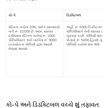
કો-પે
ડિડક્ટિબલ
મેડિકલ ખર્ચના 10%. ધારોકે સારવારનો
અહીં, રૂ. 5000 ડિડક્ટિબલ છે,
ખર્ચ રૂ. 10,000 છે. આમ, સારવાર
પોલિસીધારકે તેની સારવાર માટે
દરમિયાન મેડિકલ ખર્ચના રૂ. 1000
ચૂકવવા પડશે. પોલિસી ધારક દ્વા
પોલિસીધારકે અને બાકીના રૂ. 9000
પોતાનો રૂ. 5000 હિસ્સો ચૂકવ્
ઇન્સ્યોરન્સ પોલિસી દ્વારા આવરી
પોલિસી કવરેજ શરૂ થશે.
લેવામાં આવશે.
કો-પે અને ડિડક્ટિબલ વચ્ચે શું તફાવત