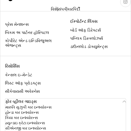
વિશે
સંપર્ક
કારકિર્દી
નિવૃત્ત થનાર એમ્પલોય માટે સુપર ટોપ-અપ
ઈમ્પોર્ટન્ટ લિંક્સ
હેલ્થ ઇન્શ્યુરન્સ
પ્રેસ મેનશન્સ
બોર્ડ ઑફ ડિરેક્ટર્સ
બિકમ અ પાર્ટનર હૉસ્પિટલ
સિનિયર સિટિઝન માટે સુપર ટોપ-અપ હેલ્થ
પબ્લિક ડિસ્ક્લોઝર્સ
કોર્પોરેટ એન્ડ ઇન્ડિવિજુઅલ
ઈન્સ્યોરન્સ
એજન્ટ્સ
ડાઉનલોડ ડોક્યુમેન્ટ્સ
એર એમ્બ્યુલન્સ કવર
રિસોર્સિસ
કેન્સલ ઇ-મેન્ડેટ
મેડિક્લેઈમ vs હેલ્થ ઇન્શ્યુરન્સ
લિસ્ટ ઑફ પ્રોડક્ટ્સ
સીકેવાયસી અવેરનેસ
ફોર વ્હીલર ગાઇડ્સ
કોમ્પ્રીહેન્સીવ હેલ્થ ઈન્શ્યુરન્સ
મારુતિ સુઝુકી કાર ઇન્શ્યોરન્સ
હોન્ડા કાર ઇન્શ્યોરન્સ
કિયા કાર ઇન્શ્યોરન્સ
હ્યુન્ડાઇ ક્રેટા ઇન્શ્યોરન્સ
યોગ્ય સમ ઈન્સુરેડ કેવી રીતે પસંદ કરવી
સીએનજી કાર ઇન્શ્યોરન્સ