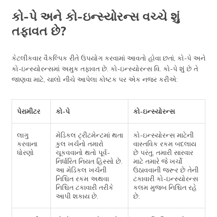
કો-પે અને કો-ઇન્સ્યોરન્સ વચ્ચે શું
તફાવત છે?
કેટલીકવાર વૈકલ્પિક રીતે ઉપયોગ કરવામાં આવતો હોવા છતાં, કો-પે અને
કો-ઇન્સ્યોરન્સમાં અમુક તફાવત છે. કો-ઇન્સ્યોરન્સ વિ. કો-પે શું છે તે
જાણવા માટે, ચાલો નીચે આપેલા કોષ્ટક પર એક નજર કરીએ:
પેરામીટર
કો-પે
કો-ઇન્સ્યોરન્સ
લાગુ
મેડિકલ ટ્રીટમેન્ટમાં થતા
કો-ઇન્સ્યોરન્સ માટેની
કરવાના
કુલ ખર્ચનો તમારો
વાસ્તવિક રકમ બદલાય
ધોરણો
ચૂકવવાનો થતો પૂર્વ-
છે પરંતુ, તમારી સારવાર
નિર્ધારિત નિયત હિસ્સો છે.
માટે તમારે જે ખર્ચો
આ મેડિકલ ખર્ચની
ઉઠાવવાની જરૂર છે તેની
નિશ્ચિત રકમ અથવા
ટકાવારી કો-ઇન્સ્યોરન્સ
નિશ્ચિત ટકાવારી તરીકે
કલમ મુજબ નિશ્ચિત રહે
આપી શકાય છે.
છે.