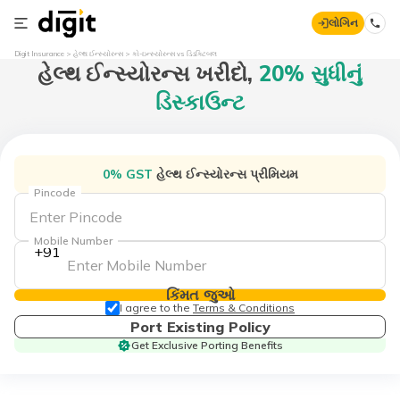
લોગિન
Digit Insurance
હેલ્થ ઈન્સ્યોરન્સ
કો-ઇન્સ્યોરન્સ vs ડિડક્ટિબલ
હેલ્થ ઈન્સ્યોરન્સ
ખરીદો,
20% સુધીનું
ડિસ્કાઉન્ટ
0% GST
હેલ્થ ઈન્સ્યોરન્સ પ્રીમિયમ
Pincode
Mobile Number
+91
કિંમત જુઓ
I agree to the
Terms & Conditions
Port Existing Policy
Get Exclusive Porting Benefits