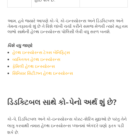
આમ, હવે જ્યારે આપણે કો-પે, કો-ઇન્સ્યોરન્સ અને ડિડક્ટિબલ અને
તેમના તફાવતો શું છે તે વિશે લાંબી ચર્ચા કરીને સમજ મેળવી ત્યારે મહત્તમ
લાભો સાથેની હેલ્થ ઇન્સ્યોરન્સ પોલિસી લેવી વધુ સરળ બનશે.
વિશે વધુ જાણો
:
હેલ્થ ઇન્સ્યોરન્સ ટેક્સ બેનિફિટ્સ
વ્યક્તિગત હેલ્થ ઇન્સ્યોરન્સ
ફેમિલી હેલ્થ ઇન્સ્યોરન્સ
સિનિયર સિટીઝન હેલ્થ ઇન્સ્યોરન્સ
ડિડક્ટિબલ સાથે કો-પેનો અર્થ શું છે?
કો-પે, ડિડક્ટિબલ અને કો-ઇન્સ્યોરન્સ કોસ્ટ-શેરિંગ મુદ્દાઓ છે પરંતુ તેને
લાગુ કરવાથી તમારા હેલ્થ ઇન્સ્યોરન્સ પ્લાનમાં એકંદરે ઘણો ફરક પડી
શકે છે.