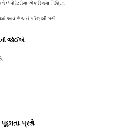
ાથે લેબોરેટરીમાં એક ડિશમાં મિશ્રિત
ામાં આવે છે અને પરિણામી ગર્ભ
જાણવી જોઈએ:
ે.
પૂછાતા પ્રશ્નો