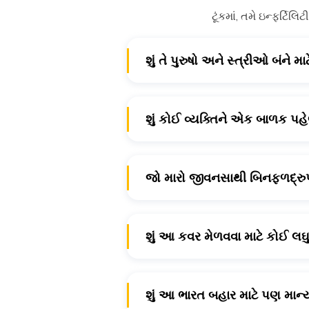
ટૂંકમાં, તમે ઇન્ફર્ટિલ
શું તે પુરુષો અને સ્ત્રીઓ બંને માટ
''હા' બંને માટે હોઈ શકે છે
શું કોઈ વ્યક્તિને એક બાળક પહ
હા ફરીથી, પ્રાથમિક અને ગૌણ ઇન્ફર્ટિ
જો મારો જીવનસાથી બિનફળદ્રુપ છે
ના. ખરેખર નહિ, પરંતુ જો વ્યક્તિ પ
પીરિયડ!
શું આ કવર મેળવવા માટે કોઈ લઘ
ના. પરંતુ સામાન્ય રીતે, આ ઇન્શ્યુરન્
શું આ ભારત બહાર માટે પણ માન્