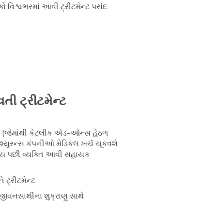
કો વિશ્વભરમાં આવી ટ્રીટમેન્ટ પસંદ
વતી ટ્રીટમેન્ટ
ખા છે (જેમાંથી કેટલીક એડ-ઓન્સ હેઠળ
ન્શ્યુરન્સ કંપનીઓ મેડિકલ ખર્ચ ચૂકવશે
ાય પછી વ્યક્તિ આવી સહાયક
 ટ્રીટમેન્ટ.
 જીવનસાથીના શુક્રાણુ સાથે