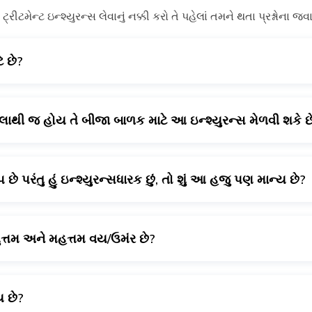
િટી ટ્રીટમેન્ટ ઇન્શ્યુરન્સ લેવાનું નક્કી કરો તે પહેલાં તમને થતા પ્રશ્નોના
ે છે?
ેલાથી જ હોય તે બીજા બાળક માટે આ ઇન્શ્યુરન્સ મેળવી શકે છ
લિટી બંને માટે.
 પરંતુ હું ઇન્શ્યુરન્સધારક છું, તો શું આ હજુ પણ માન્ય છે?
ોલિસીનો એક ભાગ હોય તો તે શક્ય છે. એકમાત્ર નુકસાન છે-તે છે એ લાં
ુત્તમ અને મહત્તમ વય/ઉમંર છે?
સ 40 વર્ષની ઉંમર પછી પ્રતિબંધિત છે.
ય છે?