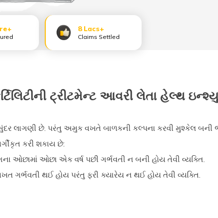
ore+
8 Lacs+
sured
Claims Settled
ર્ટિલિટીની ટ્રીટમેન્ટ આવરી લેતા હેલ્થ ઇન્શ્ય
ંદર લાગણી છે. પરંતુ અમુક વખતે બાળકની કલ્પના કરવી મુશ્કેલ બની જાય 
વર્ગીકૃત કરી શકાય છે:
ોગના ઓછામાં ઓછા એક વર્ષ પછી ગર્ભવતી ન બની હોય તેવી વ્યક્તિ.
 ગર્ભવતી થઈ હોય પરંતુ ફરી ક્યારેય ન થઈ હોય તેવી વ્યક્તિ.