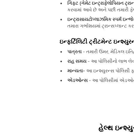
ગિફ્ટ (ગેમેટ ઇન્ટ્રાફેલોપિયન ટ્રા
કરવામાં આવે છે અને પછી તમારી ફેલ
ઇન્ટ્રાસાયટોપ્લાઝમિક સ્પર્મ ઇન્જ
તમારા ગર્ભાશયમાં ટ્રાન્સપ્લાન્ટ કર
ઇન્ફર્ટિલિટી ટ્રીટમેન્ટ ઇન્
પાત્રતા
- તમારી ઉંમર, મેડિકલ ઇતિ
રાહ સમય
- આ પોલિસીનો લાભ લેવા
માન્યતા-
આ ઇન્શ્યુરન્સ પોલિસી 
એડઓન્સ
- આ પોલિસીમાં એડઓન્
હેલ્થ ઇન્શ્યુ