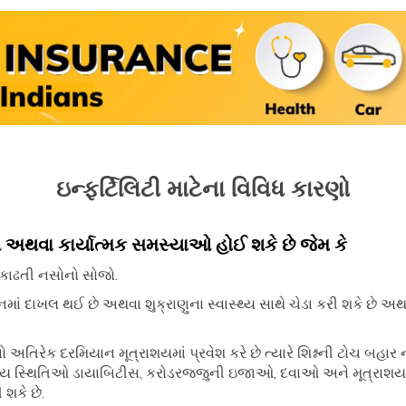
ઇન્ફર્ટિલિટી માટેના વિવિધ કારણો
 અથવા કાર્યાત્મક સમસ્યાઓ હોઈ શકે છે જેમ કે
 કાઢતી નસોનો સોજો.
દનમાં દાખલ થઈ છે અથવા શુક્રાણુના સ્વાસ્થ્ય સાથે ચેડા કરી શકે છે અથ
ાનો અતિરેક દરમિયાન મૂત્રાશયમાં પ્રવેશ કરે છે ત્યારે શિશ્નની ટોચ બહાર 
્થ્ય સ્થિતિઓ ડાયાબિટીસ, કરોડરજ્જુની ઇજાઓ, દવાઓ અને મૂત્રાશય, પ્
 શકે છે.