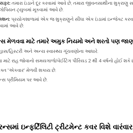
ન્સફર:
તમારા ઇંડાને દૂર કરવામાં આવે છે, તમારા જીવનસાથીના શુક્રાણુ સ
ોપિયન ટ્યુબમાં મૂકવામાં આવે છે.
ેક્શન:
પ્રયોગશાળામાં એક જ શુક્રાણુને સીધા એક ઇંડામાં ઇન્જેક્ટ કરવ
વામાં આવે છે.
શ્યુરન્સ મેળવવા માટે તમારે અમુક નિયમો અને શરતો પણ 
હાસ/હિસ્ટરી અને અન્ય સ્વાસ્થ્ય ગૂંચવણોના આધારે.
 માટે રાહ જોવાનો સમયગાળો/વેઈટિંગ પીરિયડ 2 થી 4 વર્ષનો હોઈ શકે છ
ફક્ત 'એકવાર' મેળવી શકાય છે.
સ પ્રીમિયમ પર આવે છે.
રન્સમાં ઇન્ફર્ટિલિટી ટ્રીટમેન્ટ કવર વિશે વારંવાર 