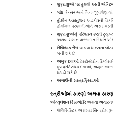
શુક્રાણુઓ પર હુમલો કરતી એન્ટ
ગાંઠ
: કેન્સર અને બિન-જીવલેણ ગાંઠ
હોર્મોન અસંતુલન
, અંડકોષની વિક
હોર્મોનલ પ્રણાલીઓને અસર કરત
શુક્રાણુઓનું પરિવહન કરતી ટ્યુબ્
અથવા સમાન વારસાગત સ્થિતિઓથ
સેલિયાક રોગ
અથવા ધાન્યના લોટમાં
બની શકે છે
અમુક દવાઓ
: ટેસ્ટોસ્ટેરોન રિપ
ફૂગપ્રતિરોધક દવાઓ, અમુક અલ્સર
ઘટાડી શકે છે.
અગાઉની શસ્ત્રક્રિયાઓ
સ્ત્રીઓમાં કારણો અથવા કારણો
ઓવ્યુલેશન ડિસઓર્ડર અથવા અવારનવા
પોલિસિસ્ટિક અંડાશય સિન્ડ્રોમ (