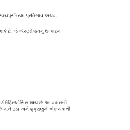
વયંપ્રતિરક્ષા પ્રતિભાવ અથવા
 શકે છે, જે એસ્ટ્રોજનનું ઉત્પાદન
 એન્ડોમેટ્રિઓસિસ થાય છે. આ વધારાની
છે અને ઇંડા અને શુક્રાણુને એક થવાથી