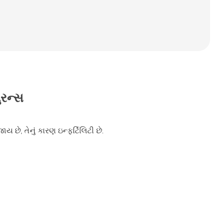
ુરન્સ
છે, તેનું કારણ ઇન્ફર્ટિલિટી છે.