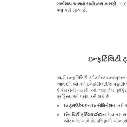
ગર્ભાશય અથવા સર્વાઇકલ કારણો -
સદભ
પણ કરી રહ્યા છે.
ઇન્ફર્ટિલિટી 
અહીં ઇન્ફર્ટિલિટી ટ્રીટમેન્ટ ઇન્શ્યુ
આવે છે). જો તમે ઇન્ફર્ટિલિટી/સબફર્ટિ
કે કેમ તેની ખાતરી કરો. જણાવેલ પ
પ્રક્રિયાઓ પસંદ કરી શકે છે.
ઇન્ટ્રાઉટેરાઇન ઇન્સેમિનેશન
: તમે 
ઈન વિર્ટો ફર્ટિલાઇઝેશન
: ઇંડા તમા
જોડવામાં આવે છે. પરિણામી એમ્બ્રોય