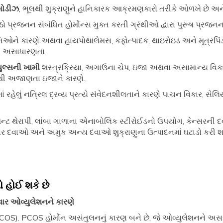
િબોડીઝ
, ભૂલથી શુક્રાણુને હાનિકારક આક્રમણકારો તરીકે ઓળખે છે અને ત
ો પ્રજનન સંબંધિત હોર્મોન્સ મુક્ત કરતી ગ્રંથીઓ દ્વારા પુરૂષ પ્રજ
ૃતિઓને કારણે અથવા હાયપોથાલેમસ, કફોત્પાદક, થાઇરોઇડ અને મૂત્રપિ
ી અસાધારણતા.
યુલ્સની ખામી
શસ્ત્રક્રિયા, અગાઉના ચેપ, ઇજા અથવા અસામાન્ય વિકા
ી અજાણતા ઇજાને કારણે.
 રહેલું નત્રિલ દ્રવ્ય પ્રત્યે સંવેદનશીલતાને કારણે પાચન વિકાર, સેલિય
્લેસમેન્ટ થેરાપી, લાંબા ગાળાના એનાબોલિક સ્ટીરોઈડનો ઉપયોગ, કેન્સરની
 દવાઓ અને અમુક અન્ય દવાઓ શુક્રાણુના ઉત્પાદનમાં ઘટાડો કરી શક
 હોઈ શકે છે
ર ઓવ્યુલેશનને કારણે
PCOS). PCOS હોર્મોન અસંતુલનનું કારણ બને છે, જે ઓવ્યુલેશનને અસર