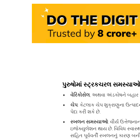
પુરુષોમાં સ્ટ્રકચરલ સમસ્યાઓ
વેરિકોસેલ
, અથવા અંડકોષને બહાર
ચેપ
: કેટલાક ચેપ શુક્રાણુના ઉત્પા
પેદા કરી શકે છે.
સ્ખલન સમસ્યાઓ
: વીર્ય ઉત્તેજન
ઇજેક્યુલેશન થાય છે. વિવિધ સ્વાસ
સહિત પૂર્વવર્તી સ્ખલનનું કારણ બની