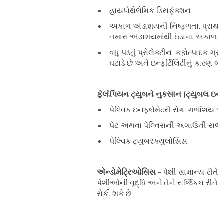
હાયપોથેલેમિક ડિસફંક્શન.
અકાળ અંડાશયની નિષ્ફળતા. પ્રાથમ
તમારા અંડાશયમાંથી ઇંડાના અકાળ
વધુ પડતું પ્રોલેક્ટીન. કફોત્પાદક 
ઘટાડે છે અને ઇન્ફર્ટિલિટીનું કારણ 
ફેલોપિયન ટ્યુબને નુકસાન (ટ્યુબલ ઇન્
પેલ્વિક ઇનફ્લેમેટરી રોગ, ગર્ભાશ
પેટ અથવા પેલ્વિસની અગાઉની સર્
પેલ્વિક ટ્યુબરક્યુલોસિસ
એન્ડોમેટ્રિઓસિસ
- પેશી સામાન્ય રી
પેશીઓની વૃદ્ધિ અને તેને સર્જિકલ રીત
રોકી શકે છે.