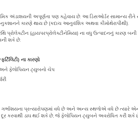
િક અંડાશયની અપૂર્ણતા પણ કહેવાય છે. આ ડિસઓર્ડર સામાન્ય રીતે સ્
 નુકશાનને કારણે થાય છે (કદાચ આનુવંશિક અથવા કીમોથેરાપીથી).
ગ્રંથિ પ્રોલેક્ટીન (હાયપરપ્રોલેક્ટીનેમિયા) ના વધુ ઉત્પાદનનું કારણ બની
બની શકે છે.
ફર્ટિલિટી) ના કારણો
ય અને ફેલોપિયન ટ્યુબનો ચેપ
જરી
તે ગર્ભાશયના પ્રત્યારોપણમાં વધે છે અને અન્ય સ્થળોએ વધે છે ત્યારે
ે દૂર કરવાથી ડાઘ થઈ શકે છે, જે ફેલોપિયન ટ્યુબને અવરોધિત કરી શકે 