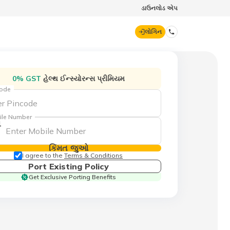
ડાઉનલોડ એપ
લોગિન
ડિજિટ જનરલ
0% GST
હેલ્થ ઈન્સ્યોરન્સ પ્રીમિયમ
code
70260 61234
ile Number
1
hello@godigit.com
કિંમત જુઓ
I agree to the
Terms & Conditions
Port Existing Policy
Get Exclusive Porting Benefits