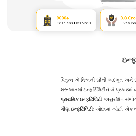
9000+
3.8 Cr
Cashless Hospitals
Lives In
ઇન્ફ
પિતૃત્વ એ વિશ્વની સૌથી અદભુત અને સુ
શરૂઆતમાં ઇન્ફર્ટિલિટીને બે પ્રકારમાં 
પ્રાથમિક ઇન્ફર્ટિલિટી
: અસુરક્ષિત સંભ
ગૌણ ઇન્ફર્ટિલિટી
: ઓછામાં ઓછી એક વખત