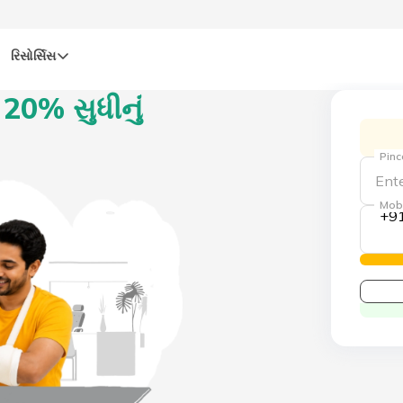
રિસોર્સિસ
20% સુધીનું
Pin
Mob
+9