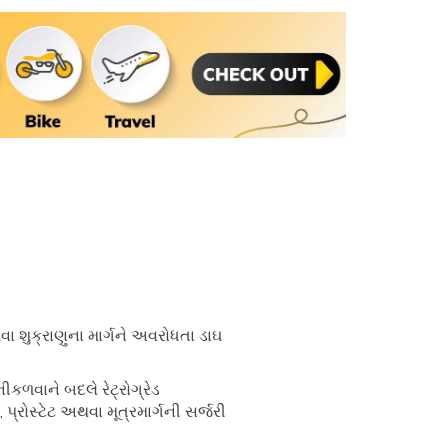
વા શુક્રાણુના માર્ગને અવરોધતા ડાઘ
નીકળવાને બદલે રેટ્રોગ્રેડ
રોસ્ટેટ અથવા મૂત્રમાર્ગની સર્જરી