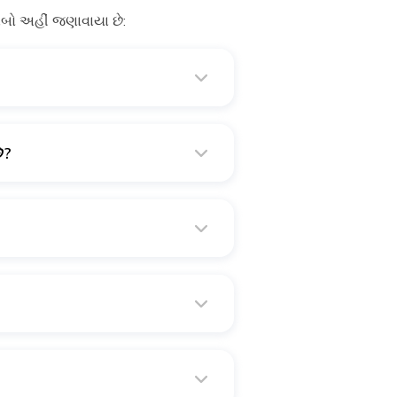
 જવાબો અહીં જણાવાયા છે:
ે?
બો રાહ સમય એટલેકે લોંગ વેઈટિંગ