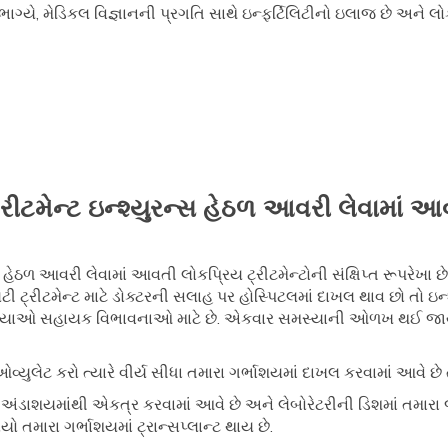
ાગ્યે, મેડિકલ વિજ્ઞાનની પ્રગતિ સાથે ઇન્ફર્ટિલિટીનો ઇલાજ છે અને લો
ટ્રીટમેન્ટ ઇન્શ્યુરન્સ હેઠળ આવરી લેવામાં આ
રન્સ હેઠળ આવરી લેવામાં આવતી લોકપ્રિય ટ્રીટમેન્ટોની સંક્ષિપ્ત રૂપરે
લિટી ટ્રીટમેન્ટ માટે ડોક્ટરની સલાહ પર હોસ્પિટલમાં દાખલ થાવ છો તો ઇ
્રક્રિયાઓ સહાયક વિભાવનાઓ માટે છે. એકવાર સમસ્યાની ઓળખ થઈ જ
ઓવ્યુલેટ કરો ત્યારે વીર્ય સીધા તમારા ગર્ભાશયમાં દાખલ કરવામાં આવે છે તે
રા અંડાશયમાંથી એકત્ર કરવામાં આવે છે અને લેબોરેટરીની ડિશમાં તમારા
ો તમારા ગર્ભાશયમાં ટ્રાન્સપ્લાન્ટ થાય છે.