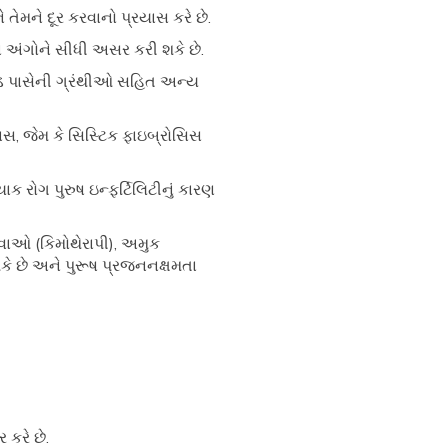
ેમને દૂર કરવાનો પ્રયાસ કરે છે.
નન અંગોને સીધી અસર કરી શકે છે.
ંડ પાસેની ગ્રંથીઓ સહિત અન્ય
સ, જેમ કે સિસ્ટિક ફાઇબ્રોસિસ
ાક રોગ પુરુષ ઇન્ફર્ટિલિટીનું કારણ
 દવાઓ (કિમોથેરાપી), અમુક
ે છે અને પુરૂષ પ્રજનનક્ષમતા
 કરે છે.