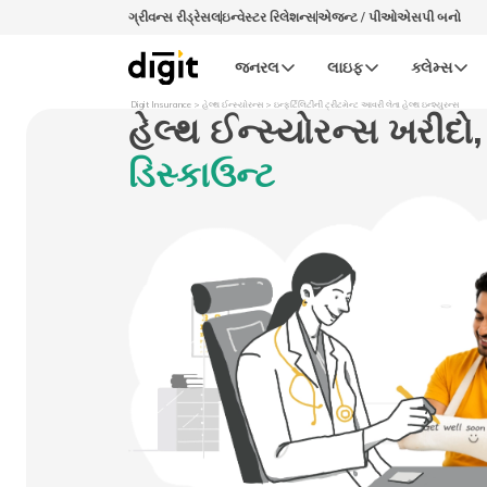
ગ્રીવન્સ રીડ્રેસલ
ઇન્વેસ્ટર રિલેશન્સ
એજન્ટ / પીઓએસપી બનો
જનરલ
લાઇફ
ક્લેમ્સ
Digit Insurance
હેલ્થ ઈન્સ્યોરન્સ
ઇન્ફર્ટિલિટીની ટ્રીટમેન્ટ આવરી લેતા હેલ્થ ઇન્શ્યુરન્સ
હેલ્થ ઈન્સ્યોરન્સ
ખરીદો,
ડિસ્કાઉન્ટ