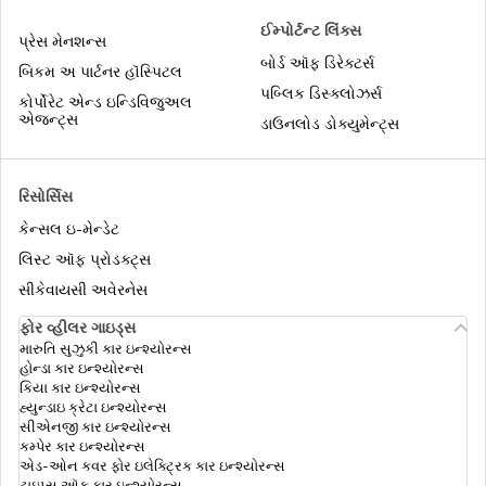
નિવૃત્ત થનાર એમ્પલોય માટે સુપર ટોપ-અપ
ઈમ્પોર્ટન્ટ લિંક્સ
હેલ્થ ઇન્શ્યુરન્સ
પ્રેસ મેનશન્સ
બોર્ડ ઑફ ડિરેક્ટર્સ
બિકમ અ પાર્ટનર હૉસ્પિટલ
સિનિયર સિટિઝન માટે સુપર ટોપ-અપ હેલ્થ
પબ્લિક ડિસ્ક્લોઝર્સ
કોર્પોરેટ એન્ડ ઇન્ડિવિજુઅલ
ઈન્સ્યોરન્સ
એજન્ટ્સ
ડાઉનલોડ ડોક્યુમેન્ટ્સ
એર એમ્બ્યુલન્સ કવર
રિસોર્સિસ
કેન્સલ ઇ-મેન્ડેટ
મેડિક્લેઈમ vs હેલ્થ ઇન્શ્યુરન્સ
લિસ્ટ ઑફ પ્રોડક્ટ્સ
સીકેવાયસી અવેરનેસ
ફોર વ્હીલર ગાઇડ્સ
કોમ્પ્રીહેન્સીવ હેલ્થ ઈન્શ્યુરન્સ
મારુતિ સુઝુકી કાર ઇન્શ્યોરન્સ
હોન્ડા કાર ઇન્શ્યોરન્સ
કિયા કાર ઇન્શ્યોરન્સ
હ્યુન્ડાઇ ક્રેટા ઇન્શ્યોરન્સ
યોગ્ય સમ ઈન્સુરેડ કેવી રીતે પસંદ કરવી
સીએનજી કાર ઇન્શ્યોરન્સ
કમ્પેર કાર ઇન્શ્યોરન્સ
એડ-ઓન કવર ફોર ઇલેક્ટ્રિક કાર ઇન્શ્યોરન્સ
ટાઇપ્સ ઑફ કાર ઇન્શ્યોરન્સ