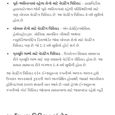
પૂર્વ-અસ્તિત્વમાં રહેલા રોગો માટે વેઇટિંગ પિરિયડ
- ડાયાબિટીસ,
હાયપરટેન્શન જેવી પૂર્વ-અસ્તિત્વમાં રહેલી પરિસ્થિતિઓ માટે
પણ ચોક્કસ વેઇટિંગ પિરિયડ છે. આ વેઇટિંગ પિરિયડ 4 વર્ષ સુધીનો
હોય છે.
ચોક્કસ રોગો માટે વેઇટિંગ પિરિયડ
- એન્ડોમેટ્રિઓસિસ,
હેમોરહોઇડ્સ , મોતિયા, માનસિક બીમારી અથવા
ન્યુરોડિજનરેટિવ ડિસઓર્ડર જેવા ચોક્કસ રોગો માટે વેઇટિંગ
પિરિયડ પણ છે, જે 1-2 વર્ષ સુધીનો હોઈ શકે છે.
પ્રસૂતિ લાભો માટે વેઇટિંગ પિરિયડ
- ઉપરોક્ત સિવાય સામાન્ય
રીતે પ્રસૂતિ લાભ માટે પણ વધારાનો વેઈટિંગ પીરિયડ હોય છે. આ
સમય સામાન્ય રીતે લગભગ 1-4 વર્ષ સુધીની હોય છે.
આ વેઇટિંગ પિરિયડ દરેક ઈન્શ્યુરન્સ કંપનીએ અલગ-અલગ હશે.
ઉપરાંત અકસ્માતો કુદરતી અને અનપેક્ષિત હોવાથી, જ્યારે આકસ્મિક
હોસ્પિટલમાં દાખલ થવાની વાત આવે છે ત્યારે હેલ્થ ઈન્શ્યુરન્સ
કંપનીઓ કોઈ પિરિયડ જોવાના સમયગાળા માટે જવાબદાર રહેશે નહીં.