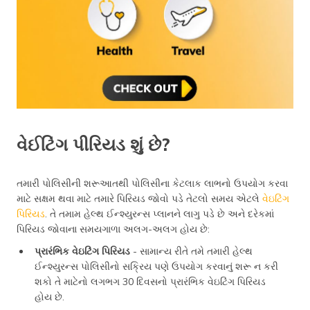
વેઈટિંગ પીરિયડ શું છે?
તમારી પોલિસીની શરૂઆતથી પોલિસીના કેટલાક લાભનો ઉપયોગ કરવા
માટે સક્ષમ થવા માટે તમારે પિરિયડ જોવો પડે તેટલો સમય એટલે
વેઇટિંગ
પિરિયડ
. તે તમામ હેલ્થ ઈન્શ્યુરન્સ પ્લાનને લાગુ પડે છે અને દરેકમાં
પિરિયડ જોવાના સમયગાળા અલગ-અલગ હોય છે:
પ્રારંભિક વેઇટિંગ પિરિયડ
- સામાન્ય રીતે તમે તમારી હેલ્થ
ઈન્શ્યુરન્સ પોલિસીનો સક્રિય પણે ઉપયોગ કરવાનું શરૂ ન કરી
શકો તે માટેનો લગભગ 30 દિવસનો પ્રારંભિક વેઇટિંગ પિરિયડ
હોય છે.