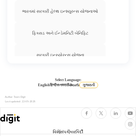
ભારતમાં સરકારી હેલ્થ ઇન્શ્યુરન્સ યોજનાઓ
ફિક્સડ અને ઈન્ડેમનિટી બેનિફિટ
સરકારી ઇન્સ્યોરન્સ યોજના
હેલ્થ ઈન્શ્યુરન્સમાં કૂલિંગ-ઓફ પીરિયડ
Select Language:
English
हिन्दी
বাংলা
मराठी
తెలుగు
ગુજરાતી
Author: Team Digit
હેલ્થ ઈન્સ્યોરન્સમાં ડે કેર ટ્રીટમેન્ટ
Last updated:
22-05-2026
ધુમ્રપાન કરનારાઓ માટે હેલ્થ ઈન્શ્યુરન્સ
વિશે
સંપર્ક
કારકિર્દી