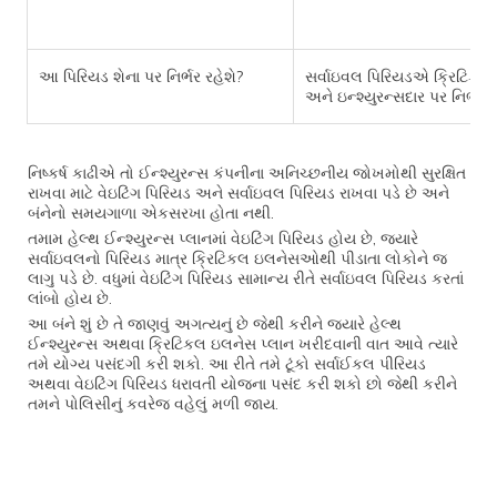
આ પિરિયડ શેના પર નિર્ભર રહેશે?
સર્વાઇવલ પિરિયડએ ક્રિટિકલ
અને ઇન્શ્યુરન્સદાર પર નિર્ભર ર
નિષ્કર્ષ કાઢીએ તો ઈન્શ્યુરન્સ કંપનીના અનિચ્છનીય જોખમોથી સુરક્ષિત
રાખવા માટે વેઇટિંગ પિરિયડ અને સર્વાઇવલ પિરિયડ રાખવા પડે છે અને
બંનેનો સમયગાળા એકસરખા હોતા નથી.
તમામ હેલ્થ ઈન્શ્યુરન્સ પ્લાનમાં વેઇટિંગ પિરિયડ હોય છે, જ્યારે
સર્વાઇવલનો પિરિયડ માત્ર ક્રિટિકલ ઇલનેસઓથી પીડાતા લોકોને જ
લાગુ પડે છે. વધુમાં વેઇટિંગ પિરિયડ સામાન્ય રીતે સર્વાઇવલ પિરિયડ કરતાં
લાંબો હોય છે.
આ બંને શું છે તે જાણવું અગત્યનું છે જેથી કરીને જ્યારે હેલ્થ
ઈન્શ્યુરન્સ અથવા ક્રિટિકલ ઇલનેસ પ્લાન ખરીદવાની વાત આવે ત્યારે
તમે યોગ્ય પસંદગી કરી શકો. આ રીતે તમે ટૂંકો સર્વાઈકલ પીરિયડ
અથવા વેઇટિંગ પિરિયડ ધરાવતી યોજના પસંદ કરી શકો છો જેથી કરીને
તમને પોલિસીનું કવરેજ વહેલું મળી જાય.