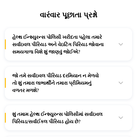
વારંવાર પૂછાતા પ્રશ્નો
હેલ્થ ઈન્શ્યુરન્સ પોલિસી ખરીદતા પહેલા તમારે
સર્વાઇવલ પીરિયડ અને વેઇટિંગ પિરિયડ જોવાના
સમયગાળા વિશે શું જાણવું જોઈએ?
સામાન્ય રીતે, હેલ્થ ઈન્શ્યુરન્સ પોલિસી શોધતા સૌથી ઓછો
વેઇટિંગ પિરિયડ અને સર્વાઇવલ પિરિયડહોય તેવા પ્લાન જ ખરીદો.
અલબત્ત ધ્યાનમાં રાખવાના અન્ય મહત્ત્વના પરિબળો પણ છે, જેમ
કે પ્રીમિયમ અને કવરેજની યોગ્ય-જરૂરી રકમ.
જો તમે સર્વાઇવલ પીરિયડ દરમિયાન ન મેળવો
તો શું તમારા લાભાર્થીને તમારા પ્રીમિયમનું
વળતર મળશે?
કમનસીબે નાં. જો તમે સર્વાઈકલ પીરિયડ દરમિયાન મૃત્યુ પામો તો
મોટાભાગની ક્રિટિકલ ઇલનેસ ઈન્શ્યુરન્સ પ્લાન તમારા પ્રીમિયમ
પર વળતર (અથવા તમારી પ્રીમિયમની રકમનું રિફંડ) ઓફર કરતી
નથી. આવી સુવિધા લાઈફ ઈન્શ્યુરન્સ અથવા વ્યક્તિગત
શું તમામ હેલ્થ ઈન્શ્યુરન્સ પોલિસીમાં સર્વાઇવલ
અકસ્માત પ્લાન હેઠળ ઉપલબ્ધ છે.
પિરિયડ/સર્વાઈકલ પીરિયડ હોય છે?
ના, સર્વાઇવલ પિરિયડ નિયમ માત્ર ક્રિટિકલ ઇલનેસના કવર પર
લાગુ થાય છે. તમે પોલિસીના શબ્દોમાં જોઈને તપાસ કરી શકો છો