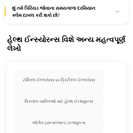
કે તે છે કે નહીં.
શું તમે પિરિયડ જોવાના સમયગાળા દરમિયાન
ક્લેમ દાખલ કરી શકો છો?
ના, પ્રારંભિક વેઇટિંગ પિરિયડ પૂરો થાય તે પહેલાં આકસ્મિક
હોસ્પિટલાઇઝેશનના કિસ્સા સિવાય ક્લેમ ફાઇલ કરો તો
ઈન્શ્યુરન્સ કંપની દ્વારા તેને નકારવામાં આવશે.
હેલ્થ ઈન્સ્યોરન્સ વિશે અન્ય મહત્વપૂર્ણ
લેખો
ટર્મિનલ ઈલ્લનેસ્સ vs ક્રિટીકૅલ ઈલ્લનેસ્સ
વિકલાંગ વ્યક્તિઓ માટે હેલ્થ ઈન્શ્યુરન્સ
ઓર્ગન ટ્રાન્સપ્લાન્ટ ઇન્શ્યુરન્સ