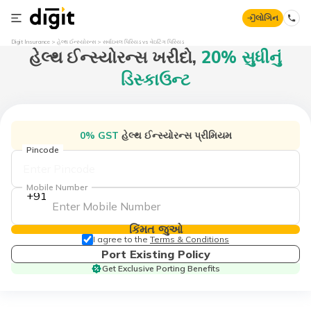
લોગિન
Digit Insurance
હેલ્થ ઈન્સ્યોરન્સ
સર્વાઇવલ પિરિયડ vs વેઇટિંગ પિરિયડ
હેલ્થ ઈન્સ્યોરન્સ
ખરીદો,
20% સુધીનું
ડિસ્કાઉન્ટ
0% GST
હેલ્થ ઈન્સ્યોરન્સ પ્રીમિયમ
Pincode
Mobile Number
+91
કિંમત જુઓ
I agree to the
Terms & Conditions
Port Existing Policy
Get Exclusive Porting Benefits