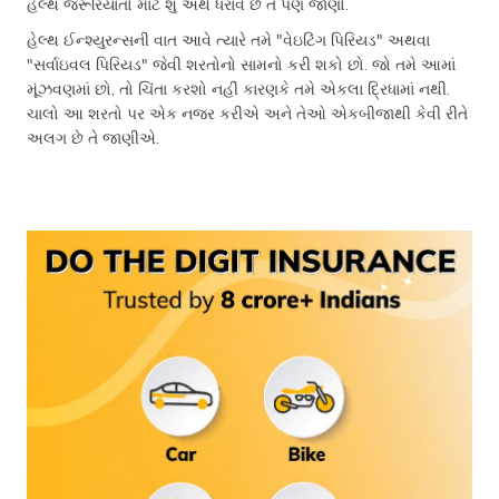
હેલ્થ જરૂરિયાતો માટે શું અર્થ ધરાવે છે તે પણ જાણો.
હેલ્થ ઈન્શ્યુરન્સની વાત આવે ત્યારે તમે "વેઇટિંગ પિરિયડ" અથવા
"સર્વાઇવલ પિરિયડ" જેવી શરતોનો સામનો કરી શકો છો. જો તમે આમાં
મૂંઝવણમાં છો, તો ચિંતા કરશો નહીં કારણકે તમે એકલા દ્રિધામાં નથી.
ચાલો આ શરતો પર એક નજર કરીએ અને તેઓ એકબીજાથી કેવી રીતે
અલગ છે તે જાણીએ.