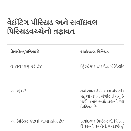
વેઈટિંગ પીરિયડ અને સર્વાઇવલ
પિરિયડવચ્ચેનો તફાવત
પેરામીટર/પરિમાણો
સર્વાઇવલ પિરિયડ
તે કોને લાગુ પડે છે?
ક્રિટિકલ ઇલનેસ પોલિસીને લાગ
આ શું છે?
તમે નાણાકીય લાભ મેળવી શકો 
પહેલાં તમને ગંભીર રોગનું નિદ
પછી તમારે સર્વાઇવલની જરૂર છે
પિરિયડ છે
આ પિરિયડ કેટલો લાંબો હોય છે?
સર્વાઇવલ પિરિયડનો પિરિયડ 1
દિવસની વચ્ચેનો અંદાજે હોઈ શ