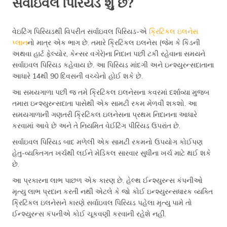
સર્વાઇવલ પિરિયડ શું છે?
વેઇટિંગ પિરિયડથી વિપરીત સર્વાઇવલ પિરિયડ-એ
ક્રિટિકલ ઇલનેસ
પ્લાન
નો માત્ર એક ભાગ છે. તમારે ક્રિટિકલ ઇલનેસ (જેમ કે કિડની
અથવા હાર્ટ ફેલ્યોર, કેન્સર વગેરે)ના નિદાન પછી ટકી રહેવાના સમયને
સર્વાઇવલ પિરિયડ કહેવાય છે. આ પિરિયડ માંદગી અને ઇન્શ્યુરન્સદાતાના
આધારે 14થી 90 દિવસની વચ્ચેનો હોઈ શકે છે.
આ સમયગાળા પછી જ તમે ક્રિટિકલ ઇલનેસના કવરમાં દર્શાવ્યા મુજબ
તમારા ઇન્શ્યુરન્સદાતા પાસેથી એક સામટી રકમ મેળવી શકશો. આ
સમયગાળાની ગણતરી ક્રિટિકલ ઇલનેસના પ્રથમ નિદાનના આધારે
કરવામાં આવે છે અને તે નિયમિત વેઈટિંગ પીરિયડ ઉપરાંત છે.
સર્વાઇવલ પિરિયડ બાદ મળેલી એક સામટી રકમનો ઉપયોગ કોઈપણ
હેતુ-વ્યક્તિગત ખર્ચથી લઈને મેડિકલ સારવાર સુધીના ખર્ચ માટે થઈ શકે
છે.
આ પ્રકારના લાભ પાછળ એક કારણ છે. હેલ્થ ઈન્શ્યુરન્સ કંપનીઓ
મૃત્યુ લાભ પ્રદાન કરતી નથી એટલે કે જો કોઈ ઇન્શ્યુરન્સધારક વ્યક્તિ
ક્રિટિકલ ઇલનેસને કારણે સર્વાઇવલ પિરિયડ પહેલા મૃત્યુ પામે તો
ઈન્શ્યુરન્સ કંપનીએ કોઈ ચૂકવણી કરવાની રહેશે નહીં.