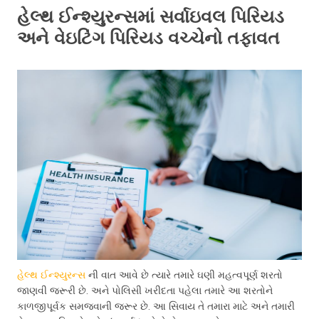
હેલ્થ ઈન્શ્યુરન્સમાં સર્વાઇવલ પિરિયડ
અને વેઇટિંગ પિરિયડ વચ્ચેનો તફાવત
હેલ્થ ઈન્શ્યુરન્સ
ની વાત આવે છે ત્યારે તમારે ઘણી મહત્વપૂર્ણ શરતો
જાણવી જરૂરી છે. અને પોલિસી ખરીદતા પહેલા તમારે આ શરતોને
કાળજીપૂર્વક સમજવાની જરૂર છે. આ સિવાય તે તમારા માટે અને તમારી