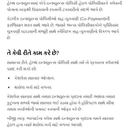
હેલ્થ ઇન્શ્યુરન્સમાં કોપે ઇન્શ્યુરન્સ પોલિસી હેઠળ પોલિસીધારકે ક્લેમની
પોતાના તરફથી ઉઠાવવાની રકમની ટકાવારીનો સંદર્ભ આપે છે.
કેટલીક ઇન્શ્યુરન્સ પોલિસીઓ સહ-ચુકવણી (Co-Payment)ની
ફરજિયાત શરત સાથે આવે છે, જ્યારે અન્ય પોલિસીધારકોને પ્રીમિયમ
ચુકવણી ઘટાડવાની મંજૂરી સાથે સ્વૈચ્છિક સહ-ચુકવણીનો વિકલ્પ આપે
છે.
તે કેવી રીતે કામ કરે છે?
સામાન્ય રીતે, હેલ્થ ઇન્શ્યુરન્સ પોલિસી સાથે તમે બે પ્રકારના ક્લેમઓ
પસંદ કરી શકો છો:
કેશલેસ સારવાર ઓપ્શન.
થયેલા ખર્ચ માટે વળતર.
કેશલેસ સારવાર સાથે તમારા ઇન્શ્યુરન્સ પ્રદાતા તમારી અથવા તમારા
કુટુંબના સભ્યો જ્યાં સારવાર લઈ રહ્યા હોય તે હોસ્પિટલ સાથે સીધા
તમારા ખર્ચાઓની પતાવટ કરવાની ઓફર કરે છે.
બીજી તરફ, ભરપાઈના ક્લેમ સાથે ઇન્શ્યુરન્સ પ્રદાતા તમને સારવાર
હેઠળ હતા ત્યારે થયેલા ખર્ચ માટે વળતર આપશે.