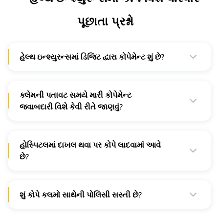
પૂછાતા પ્રશ્નો
હેલ્થ ઇન્શ્યુરન્સમાં ડિજિટ દ્વારા કોપેમેન્ટ શું છે?
તે 0% છે. હા, તમે બરાબર વાંચ્યું છે. ડિજિટના હેલ્થ ઇન્શ્યુરન્સમાં
કોઈ કોપેમેન્ટ સામેલ નથી.
ક્લેમની પતાવટ સમયે મારી કોપેમેન્ટ
જવાબદારી વિશે કેવી રીતે જાણવું?
તમારા હેલ્થ ઇન્શ્યુરન્સ પોલિસી દસ્તાવેજમાં સહ-ચુકવણીના
વિકલ્પને લગતી દરેક સંબંધિત વિગતો હશે - તમારે નક્કી કરેલ
ટકાવારી સાથે ચૂકવવાનું રહેશે.
હોસ્પિટલમાં દાખલ થવા પર કોપે લાદવામાં આવે
છે?
કોપે વિકલ્પો મોટે ભાગે ભરપાઈના ક્લેમ પર વસૂલવામાં આવે છે.
આ પોલિસી ધારકોને તેમની નેટવર્ક હોસ્પિટલોમાં સારવાર મેળવવા
માટે પ્રોત્સાહિત કરવા માટે છે.
શું કોપે કલમો સાથેની પોલિસી સસ્તી છે?
હા, કોપે કલમો સાથેની પોલિસિઓ સસ્તી હોય છે કારણ કે
ક્લેમની પતાવટની જવાબદારી ઇન્શ્યુરન્સ પ્રદાતા અને