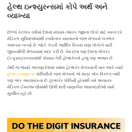
હેલ્થ ઇન્શ્યુરન્સમાં કોપે અર્થ અને
વ્યાખ્યા
છેલ્લાં કેટલાંક વર્ષોમાં દેશમાં મધ્યમ-આવક જૂથના લોકો માટે સસ્તા દરે
મેડિકલ સુવિધાઓમાંથી સ્પર્ધાત્મક સારવારનો લાભ મેળવવો લગભગ
અશક્ય બન્યો છે. જોકે ઝડપી આર્થિક વિકાસ ઘણા લોકોને સારી
જીવનશૈલી મેળવવામાં મદદ કરી છે. તેમ છતાં પણ દેશના એકંદર
ઈન્ફ્રાસ્ટ્રક્ચરમાંથી પોસાય તેવી હેલ્થકેરનો હજુ પણ અભાવ છે.
તેથી જ જ્યારે આપણા દેશમાં સક્ષમ હેલ્થકેર મેળવવાની વાત આવે ત્યારે
હેલ્થ ઇન્શ્યુરન્સ
પોલિસીનો લાભ મેળવવો એ માત્ર એક વિકલ્પ નથી
પણ એક આવશ્યકતા છે. હેલ્થકેર પોલિસી હોવાથી તમે અચાનક
મેડિકલ ઈમરજન્સીમાંથી ઊભી થતી નાણાકીય જવાબદારીઓ સામે
સુરક્ષિત રહો છો.