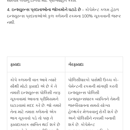
સારવાર લેવાનું ટાળવા માટે પ્રોત્સાહિત કરશે.
4. ઇન્શ્યુરન્સ પ્રદાતાઓના જોખમોને ઘટાડે છે -
કોપેમેન્ટ કલમ હેઠળ
ઇન્શ્યુરન્સ પ્રદાતાઓએ કુલ ક્લેમની રકમના 100% ચૂકવવાની જરૂર
નથી.
ફાયદા
ગેરફાયદા
કોપે કલમની વાત આવે ત્યારે
પોલિસીધારકો પાસેથી ઉચ્ચ કો-
સૌથી મોટો ફાયદો એ છે કે તે
પેમેન્ટની રકમની માંગણી કરતી
તમારી ઇન્શ્યુરન્સ પોલિસી તરફ
ઇન્શ્યુરન્સ પોલિસી
ચૂકવવામાં આવતા પ્રીમિયમને
ઇન્શ્યુરન્સધારક વ્યક્તિને તેમની
ઘટાડવામાં મદદ કરે છે. જો તમારે
જરૂરિયાતના સમયે યોગ્ય
તેના માટે તમારા ક્લેમનો એક
હેલ્થકેર મેળવવાનું રોકી શકે છે
ભાગ ચૂકવવો પડે તો પણ તે
અને પોલિસીને નકામી બનાવી
ફાયદાકારક સાબિત થઈ શકે છે
શકે છે. કોપેમેન્ટ