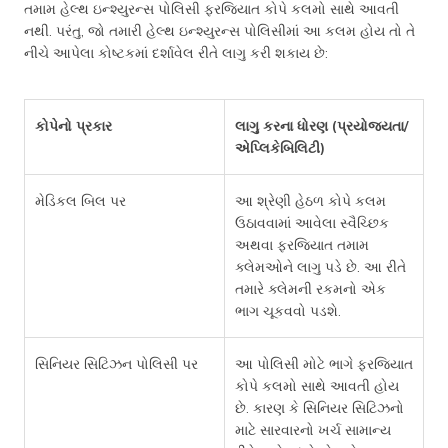
તમામ હેલ્થ ઇન્શ્યુરન્સ પોલિસી ફરજિયાત કોપે કલમો સાથે આવતી
નથી. પરંતુ, જો તમારી હેલ્થ ઇન્શ્યુરન્સ પોલિસીમાં આ કલમ હોય તો તે
નીચે આપેલા કોષ્ટકમાં દર્શાવેલ રીતે લાગુ કરી શકાય છે:
કોપેનો પ્રકાર
લાગુ કરના ધોરણ (પ્રયોજ્યતા/
એપ્લિકેબિલિટી)
મેડિકલ બિલ પર
આ શ્રેણી હેઠળ કોપે કલમ
ઉઠાવવામાં આવેલા સ્વૈચ્છિક
અથવા ફરજિયાત તમામ
ક્લેમઓને લાગુ પડે છે. આ રીતે
તમારે ક્લેમની રકમનો એક
ભાગ ચૂકવવો પડશે.
સિનિયર સિટિઝન પોલિસી પર
આ પોલિસી મોટે ભાગે ફરજિયાત
કોપે કલમો સાથે આવતી હોય
છે. કારણ કે સિનિયર સિટિઝનો
માટે સારવારનો ખર્ચ સામાન્ય