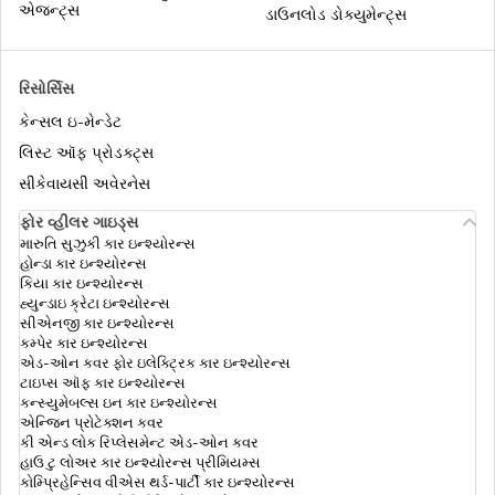
ઈન્સ્યોરન્સ
એજન્ટ્સ
ડાઉનલોડ ડોક્યુમેન્ટ્સ
એર એમ્બ્યુલન્સ કવર
રિસોર્સિસ
કેન્સલ ઇ-મેન્ડેટ
મેડિક્લેઈમ vs હેલ્થ ઇન્શ્યુરન્સ
લિસ્ટ ઑફ પ્રોડક્ટ્સ
સીકેવાયસી અવેરનેસ
ફોર વ્હીલર ગાઇડ્સ
કોમ્પ્રીહેન્સીવ હેલ્થ ઈન્શ્યુરન્સ
મારુતિ સુઝુકી કાર ઇન્શ્યોરન્સ
હોન્ડા કાર ઇન્શ્યોરન્સ
કિયા કાર ઇન્શ્યોરન્સ
હ્યુન્ડાઇ ક્રેટા ઇન્શ્યોરન્સ
યોગ્ય સમ ઈન્સુરેડ કેવી રીતે પસંદ કરવી
સીએનજી કાર ઇન્શ્યોરન્સ
કમ્પેર કાર ઇન્શ્યોરન્સ
એડ-ઓન કવર ફોર ઇલેક્ટ્રિક કાર ઇન્શ્યોરન્સ
ટાઇપ્સ ઑફ કાર ઇન્શ્યોરન્સ
હેલ્થ ઇન્સ્યોરન્સ પ્રીમિયમ કેલ્ક્યુલેટર
કન્સ્યુમેબલ્સ ઇન કાર ઇન્શ્યોરન્સ
એન્જિન પ્રોટેક્શન કવર
કી એન્ડ લોક રિપ્લેસમેન્ટ એડ-ઓન કવર
હાઉ ટુ લોઅર કાર ઇન્શ્યોરન્સ પ્રીમિયમ્સ
ઇનપેશન્ટ vs આઉટપેશન્ટ
કોમ્પ્રિહેન્સિવ વીએસ થર્ડ-પાર્ટી કાર ઇન્શ્યોરન્સ