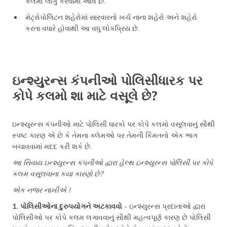
કલમો લાગુ કરવામાં આવે છે.
મેટ્રોપોલિટન શહેરોમાં સારવારનો ખર્ચ નાના શહેરો અને શહેરો
કરતા વધારે હોવાથી આ વધુ લોકપ્રિય છે.
ઇન્શ્યુરન્સ કંપનીઓ પોલિસીધારક પર
કોપે કલમો શા માટે વસૂલે છે?
ઇન્શ્યુરન્સ કંપનીઓ માટે પોલિસી ધારકો પર કોપે કલમો વસૂલવાનું સૌથી
સ્પષ્ટ કારણ એ છે કે તેમના ક્લેમઓ પર તેમની કિંમતનો એક ભાગ
બચાવવામાં મદદ કરી શકે છે.
આ સિવાય ઇન્શ્યુરન્સ કંપનીઓ દ્વારા હેલ્થ ઇન્શ્યુરન્સ પોલિસી પર કોપે
કલમ વસૂલવાના કયા કારણો છે?
એક નજર નાખીએ !
1. પોલિસીઓના દુરુપયોગને અટકાવવો
- ઇન્શ્યુરન્સ પ્રદાતાઓ દ્વારા
પોલિસીઓ પર કોપે કલમ લગાવવાનું સૌથી મહત્વપૂર્ણ કારણ છે પોલિસી