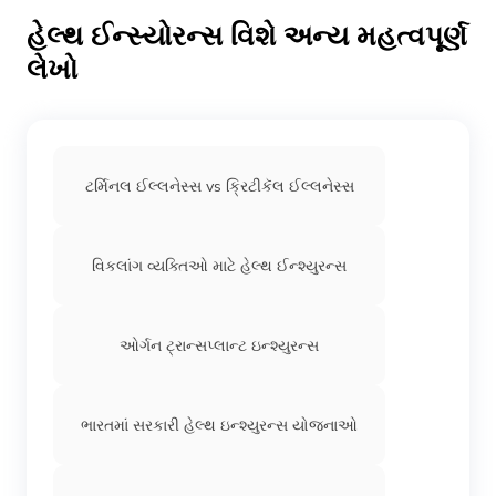
પોલિસીધારક વચ્ચે વહેંચાયેલી છે.
હેલ્થ ઈન્સ્યોરન્સ વિશે અન્ય મહત્વપૂર્ણ
લેખો
ટર્મિનલ ઈલ્લનેસ્સ vs ક્રિટીકૅલ ઈલ્લનેસ્સ
વિકલાંગ વ્યક્તિઓ માટે હેલ્થ ઈન્શ્યુરન્સ
ઓર્ગન ટ્રાન્સપ્લાન્ટ ઇન્શ્યુરન્સ
ભારતમાં સરકારી હેલ્થ ઇન્શ્યુરન્સ યોજનાઓ