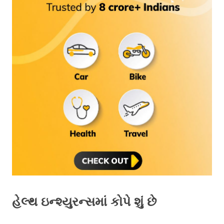
હેલ્થ ઇન્શ્યુરન્સમાં કોપે શું છે