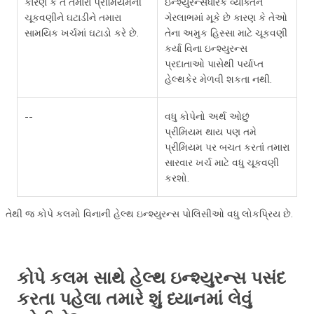
કારણ કે તે તમારા પ્રીમિયમની
ઇન્શ્યુરન્સધારક વ્યક્તિને
ચૂકવણીને ઘટાડીને તમારા
ગેરલાભમાં મૂકે છે કારણ કે તેઓ
સામયિક ખર્ચમાં ઘટાડો કરે છે.
તેના અમુક હિસ્સા માટે ચૂકવણી
કર્યા વિના ઇન્શ્યુરન્સ
પ્રદાતાઓ પાસેથી પર્યાપ્ત
હેલ્થકેર મેળવી શકતા નથી.
--
વધુ કોપેનો અર્થ ઓછું
પ્રીમિયમ થાય પણ તમે
પ્રીમિયમ પર બચત કરતાં તમારા
સારવાર ખર્ચ માટે વધુ ચૂકવણી
કરશો.
તેથી જ કોપે કલમો વિનાની હેલ્થ ઇન્શ્યુરન્સ પોલિસીઓ વધુ લોકપ્રિય છે.
કોપે કલમ સાથે હેલ્થ ઇન્શ્યુરન્સ પસંદ
કરતા પહેલા તમારે શું ધ્યાનમાં લેવું