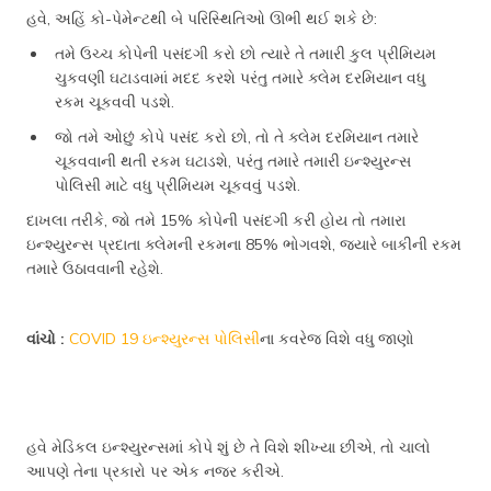
હવે, અહિં કો-પેમેન્ટથી બે પરિસ્થિતિઓ ઊભી થઈ શકે છે:
તમે ઉચ્ચ કોપેની પસંદગી કરો છો ત્યારે તે તમારી કુલ પ્રીમિયમ
ચુકવણી ઘટાડવામાં મદદ કરશે પરંતુ તમારે ક્લેમ દરમિયાન વધુ
રકમ ચૂકવવી પડશે.
જો તમે ઓછું કોપે પસંદ કરો છો, તો તે ક્લેમ દરમિયાન તમારે
ચૂકવવાની થતી રકમ ઘટાડશે, પરંતુ તમારે તમારી ઇન્શ્યુરન્સ
પોલિસી માટે વધુ પ્રીમિયમ ચૂકવવું પડશે.
દાખલા તરીકે, જો તમે 15% કોપેની પસંદગી કરી હોય તો તમારા
ઇન્શ્યુરન્સ પ્રદાતા ક્લેમની રકમના 85% ભોગવશે, જ્યારે બાકીની રકમ
તમારે ઉઠાવવાની રહેશે.
વાંચો :
COVID 19 ઇન્શ્યુરન્સ પોલિસી
ના કવરેજ વિશે વધુ જાણો
હવે મેડિકલ ઇન્શ્યુરન્સમાં કોપે શું છે તે વિશે શીખ્યા છીએ, તો ચાલો
આપણે તેના પ્રકારો પર એક નજર કરીએ.