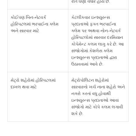
રીતે ઘણો વધારે હોય છે.
કોઈપણ બિન-નેટવર્ક
કેટલીકવાર ઇન્શ્યુરન્સ
હોસ્પિટલમાં ભરપાઈના ક્લેમ
પ્રદાતાઓ ફક્ત ભરપાઈના
અને સારવાર માટે
ક્લેમ પર અથવા નોન-નેટવર્ક
હોસ્પિટલોમાં સારવાર દરમિયાન
કોપેમેન્ટ કલમ લાગુ કરે છે. આ
સંજોગોમાં કેશલેસ ક્લેમ
ઇન્શ્યુરન્સ પ્રદાતાઓ દ્વારા
ઉઠાવવામાં આવે છે.
મેટ્રો શહેરોમાં હોસ્પિટલમાં
મેટ્રોપોલિટન શહેરોમાં
દાખલ થવા માટે
સારવારનો ખર્ચ નાના શહેરો અને
નગરો કરતાં વધુ હોવાથી
ઇન્શ્યુરન્સ પ્રદાતાઓ આવા
સંજોગો માટે કોપે કલમ લગાવી
શકે છે.