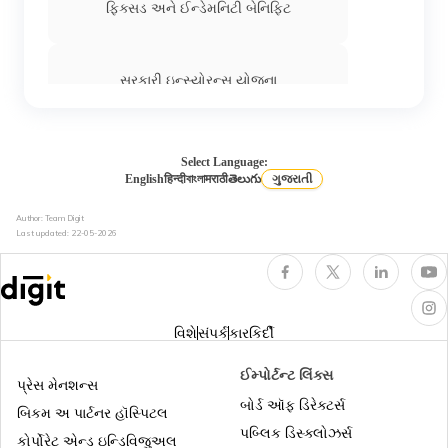
ફિક્સડ અને ઈન્ડેમનિટી બેનિફિટ
સરકારી ઇન્સ્યોરન્સ યોજના
હેલ્થ ઈન્શ્યુરન્સમાં કૂલિંગ-ઓફ પીરિયડ
Select Language:
English
हिन्दी
বাংলা
मराठी
తెలుగు
ગુજરાતી
Author: Team Digit
હેલ્થ ઈન્સ્યોરન્સમાં ડે કેર ટ્રીટમેન્ટ
Last updated:
22-05-2026
ધુમ્રપાન કરનારાઓ માટે હેલ્થ ઈન્શ્યુરન્સ
વિશે
સંપર્ક
કારકિર્દી
નિવૃત્ત થનાર એમ્પલોય માટે સુપર ટોપ-અપ
ઈમ્પોર્ટન્ટ લિંક્સ
હેલ્થ ઇન્શ્યુરન્સ
પ્રેસ મેનશન્સ
બોર્ડ ઑફ ડિરેક્ટર્સ
બિકમ અ પાર્ટનર હૉસ્પિટલ
સિનિયર સિટિઝન માટે સુપર ટોપ-અપ હેલ્થ
પબ્લિક ડિસ્ક્લોઝર્સ
કોર્પોરેટ એન્ડ ઇન્ડિવિજુઅલ