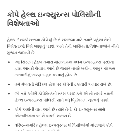
કોપે હેલ્થ ઇન્શ્યુરન્સ પોલિસીની
વિશેષતાઓ
હેલ્થ ઈન્શ્યોરન્સમાં કોપે શું છે તે સમજવા માટે તમારે પહેલા તેની
વિશેષતાઓ વિશે જાણવું પડશે. અમે તેની ખાસિયતો/વિશેષતાઓને નીચે
મુજબ જણાવી છે:
આ સિસ્ટમ હેઠળ તમારા મોટાભાગના ક્લેમ ઇન્શ્યુરન્સ પ્રદાતા
દ્વારા આવરી લેવામાં આવે છે જ્યારે તમારે ખર્ચના અમુક ચોક્કસ
ટકાવારીનું ભારણ સહન કરવાનું હોય છે.
તમે મેળવતી મેડિકલ સેવા પર કોપેની ટકાવારી આધાર રાખે છે.
જો તમે ઓછી કોપેમેન્ટની રકમ પસંદ કરો છો તો તમારે તમારી
હેલ્થ ઇન્શ્યુરન્સ પોલિસી સામે વધુ પ્રિમિયમ ચૂકવવું પડશે.
કોપે અર્થની વાત આવે છે ત્યારે તેનો કો-ઇન્શ્યુરન્સ સાથે
એકબીજાના બદલે વાપરી શકાય છે.
વરિષ્ઠ-નાગરિક હેલ્થ ઇન્શ્યુરન્સ પોલિસીઓમાં મોટાભાગે કોપે