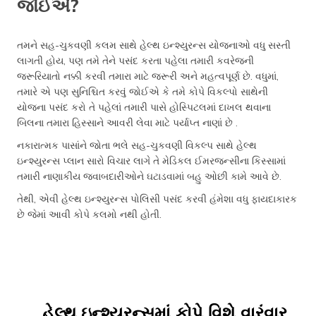
જોઈએ?
તમને સહ-ચુકવણી કલમ સાથે હેલ્થ ઇન્શ્યુરન્સ યોજનાઓ વધુ સસ્તી
લાગતી હોય, પણ તમે તેને પસંદ કરતા પહેલા તમારી કવરેજની
જરૂરિયાતો નક્કી કરવી તમારા માટે જરૂરી અને મહત્વપૂર્ણ છે. વધુમાં,
તમારે એ પણ સુનિશ્ચિત કરવું જોઈએ કે તમે કોપે વિકલ્પો સાથેની
યોજના પસંદ કરો તે પહેલાં તમારી પાસે હોસ્પિટલમાં દાખલ થવાના
બિલના તમારા હિસ્સાને આવરી લેવા માટે પર્યાપ્ત નાણાં છે .
નકારાત્મક પાસાંને જોતા ભલે સહ-ચુકવણી વિકલ્પ સાથે હેલ્થ
ઇન્શ્યુરન્સ પ્લાન સારો વિચાર લાગે તે મેડિકલ ઈમરજન્સીના કિસ્સામાં
તમારી નાણાકીય જવાબદારીઓને ઘટાડવામાં બહુ ઓછી કામે આવે છે.
તેથી, એવી હેલ્થ ઇન્શ્યુરન્સ પોલિસી પસંદ કરવી હંમેશા વધુ ફાયદાકારક
છે જેમાં આવી કોપે કલમો નથી હોતી.
હેલ્થ ઇન્શ્યુરન્સમાં કોપે વિશે વારંવાર