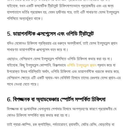
যাইহোক, যখন একটি কসমেটিক ট্রিটমেন্ট চিকিৎসাগতভাবে প্রয়োজনীয় এবং এর জন্য
হাসপাতালে ভর্তির প্রয়োজন হয়, যেমন দুর্ঘটনার পরে, তাই এটি সাধারণত হেলথ ইনস্যুরেন্স
পলিসিতে অন্তর্ভুক্ত থাকে।
5. ডায়াগনস্টিক এক্সপেন্সেস এবং ওপিডি ট্রিটমেন্ট
যদিও যেকোনও চিকিৎসা প্রক্রিয়ায় এর গুরুত্ব অনস্বীকার্য, তাই হেলথ ইনস্যুরেন্স প্ল্যান
সাধারণত ডায়াগনস্টিক এক্সপেন্সেস বহন করে না।
এছাড়াও, বেশিরভাগ হেলথ ইনস্যুরেন্স পলিসিতে ওপিডি চিকিৎসা কভার করা হয় না।
যাইহোক, কিছু ইনস্যুরেন্স কোম্পানি, বিকল্পভাবে
ওপিডি ইনস্যুরেন্স প্ল্যান
প্রদান করে যা
উপরোক্ত উভয় পরিস্থিতি অর্থাৎ, ওপিডি চিকিৎসা এবং ডায়াগনস্টিক খরচকে কভার করে,
বেশিরভাগ ক্ষেত্রে এটি একটি অ্যাড-অন বেনিফিট হিসাবে তাদের রেগুলার হেলথ প্ল্যান-এর
সাথে নেওয়া যেতে পারে।
6. বিপজ্জনক বা অ্যাডভেঞ্চার স্পোর্টস সম্পর্কিত চিকিৎসা
বিপজ্জনক বা দুঃসাহসিক খেলাধুলায় পেশাদার হিসাবে অংশগ্রহণের কারণে প্রয়োজনীয় যে
কোনও চিকিৎসা সম্পর্কিত ব্যয় কভার করা হয় না।
তাই প্যারা-জাম্পিং, রক ক্লাইম্বিং, পর্বতারোহণ, র‍্যাফটিং, মোটর রেসিং, ঘোড়দৌড় বা