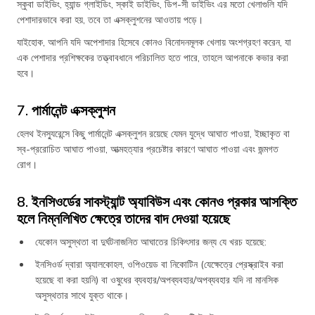
স্কুবা ডাইভিং, হ্যান্ড গ্লাইডিং, স্কাই ডাইভিং, ডিপ-সী ডাইভিং এর মতো খেলাগুলি যদি
পেশাদারভাবে করা হয়, তবে তা এক্সক্লুশনের আওতায় পড়ে।
যাইহোক, আপনি যদি অপেশাদার হিসেবে কোনও বিনোদনমূলক খেলায় অংশগ্রহণ করেন, যা
এক পেশাদার প্রশিক্ষকের তত্ত্বাবধানে পরিচালিত হতে পারে, তাহলে আপনাকে কভার করা
হবে।
7. পার্মানেন্ট এক্সক্লুশন
হেলথ ইনস্যুরেন্সে কিছু পার্মানেন্ট এক্সক্লুশন রয়েছে যেমন যুদ্ধে আঘাত পাওয়া, ইচ্ছাকৃত বা
স্ব-প্ররোচিত আঘাত পাওয়া, আত্মহত্যার প্রচেষ্টার কারণে আঘাত পাওয়া এবং জন্মগত
রোগ।
8. ইনসিওর্ডের সাবস্ট্যান্ট অ্যাবিউস এবং কোনও প্রকার আসক্তি
হলে নিম্নলিখিত ক্ষেত্রে তাদের বাদ দেওয়া হয়েছে
যেকোন অসুস্থতা বা দুর্ঘটনাজনিত আঘাতের চিকিৎসার জন্য যে খরচ হয়েছে:
ইনসিওর্ড দ্বারা অ্যালকোহল, ওপিওয়েড বা নিকোটিন (যেক্ষেত্রে প্রেস্ক্রাইব করা
হয়েছে বা করা হয়নি) বা ওষুধের ব্যবহার/অপব্যবহার/অপব্যবহার যদি না মানসিক
অসুস্থতার সাথে যুক্ত থাকে।