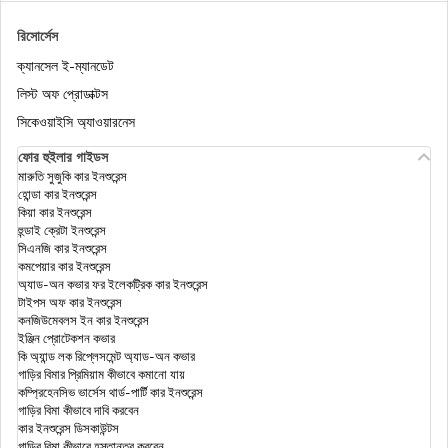
হেলথ ইনস্যুরেন্স ডিডাক্টিবেল কী, একটি উদাহরণ দিয়ে বুঝুন |
ডিজিট
রিসোর্সেস
ক্যানসেল ই-ম্যানডেট
হেলথ ইন্সুরেন্স টিপস
লিস্ট অফ প্রোডাক্টস
সিকেওয়াইসি অ্যাওয়ারনেস
ফোর হুইলার গাইডস
ফ্যামিলি ফ্লোটার হেলথ ইনস্যুরেন্স
মারুতি সুজুকি কার ইনশুরেন্স
হোন্ডা কার ইনশুরেন্স
কিয়া কার ইনশুরেন্স
আসন্ন রিটায়ারিং এমপ্লয়ীজদের জন্য সুপার টপ-আপ হেলথ
হুন্ডাই ক্রেটা ইনশুরেন্স
ইনস্যুরেন্স - চেক প্রাইসেস
সিএনজি কার ইনশুরেন্স
কমপেয়ার কার ইনশুরেন্স
অ্যাড-অন কভার ফর ইলেকট্রিক কার ইনশুরেন্স
মোরেটোরিয়াম এবং ফুল মেডিকেল আন্ডাররাইটিং এর মধ্যে
টাইপস অফ কার ইনশুরেন্স
পার্থক্য
কনজিউমেবলস ইন কার ইনশুরেন্স
ইঞ্জিন প্রোটেকশন কভার
কি অ্যান্ড লক রিপ্লেসমেন্ট অ্যাড-অন কভার
ডিজিট হেলথ ক্লেম: ডিজিট ইনস্যুরেন্সের সাহায্যে হেলথ
গাড়ির বিমার প্রিমিয়াম কীভাবে কমানো যায়
ইনস্যুরেন্স ক্লেম ফাইল করুন
কম্প্রিহেনসিভ ভার্সেস থার্ড-পার্টি কার ইনশুরেন্স
গাড়ির বিমা কীভাবে দাবি করবেন
কার ইনশুরেন্স ডিসকাউন্টস
করোনাভাইরাস হেলথ ইন্স্যুরেন্স: ভারতে কোভিড-19
গাড়ির বিমা কীভাবে হস্তান্তর করবেন