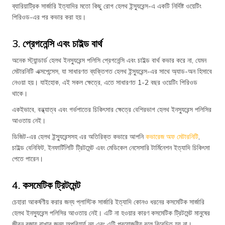
ব্যারিয়াট্রিক সার্জারি ইত্যাদির মতো কিছু রোগ হেলথ ইন্স্যুরেন্স-এ একটি নির্দিষ্ট ওয়েটিং
পিরিওড-এর পর কভার করা হয়।
3. প্রেগনেন্সি এবং চাইল্ড বার্থ
অনেক স্ট্যান্ডার্ড হেলথ ইনস্যুরেন্স পলিসি প্রেগনেন্সি এবং চাইল্ড বার্থ কভার করে না, যেমন
মেটারনিটি এক্সপেন্সেস, যা সাধারণত ব্যক্তিগত হেলথ ইন্স্যুরেন্স-এর সাথে অ্যাড-অন হিসাবে
নেওয়া হয়। যাইহোক, এই সকল ক্ষেত্রে, এতে সাধারণত 1-2 বছর ওয়েটিং পিরিওড
থাকে।
একইভাবে, বন্ধ্যাত্ব এবং গর্ভপাতের চিকিৎসার ক্ষেত্রে বেশিরভাগ হেলথ ইনস্যুরেন্স পলিসির
আওতায় নেই।
ডিজিট-এর হেলথ ইন্স্যুরেন্সসহ এর অতিরিক্ত কভারে আপনি
কভারেজ অফ মেটারনিটি
,
চাইল্ড বেনিফিট, ইনফার্টিলিটি ট্রিটমেন্ট এবং মেডিকেল নেসেসারি টার্মিনেশন ইত্যাদি চিকিৎসা
পেতে পারেন।
4. কসমেটিক ট্রিটমেন্ট
চেহারা আকর্ষণীয় করার জন্য প্লাস্টিক সার্জারি ইত্যাদি কোনও ধরনের কসমেটিক সার্জারি
হেলথ ইনস্যুরেন্স পলিসির আওতায় নেই। এটি না হওয়ার কারণ কসমেটিক ট্রিটমেন্ট মানুষের
জীবন বজায় রাখার জন্য অপরিহার্য নয় এবং এটি প্রয়োজনীয় বলে বিবেচিত হয় না।