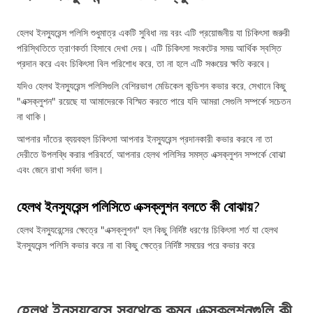
হেলথ ইনস্যুরেন্স পলিসি শুধুমাত্র একটি সুবিধা নয় বরং এটি প্রয়োজনীয় যা চিকিৎসা জরুরী
পরিস্থিতিতে ত্রাণকর্তা হিসাবে দেখা দেয়। এটি চিকিৎসা সংকটের সময় আর্থিক স্বস্তি
প্রদান করে এবং চিকিৎসা বিল পরিশোধ করে, তা না হলে এটি সঞ্চয়ের ক্ষতি করবে।
যদিও হেলথ ইনস্যুরেন্স পলিসিগুলি বেশিরভাগ মেডিকেল কন্ডিশন কভার করে, সেখানে কিছু
"এক্সক্লুশন" রয়েছে যা আমাদেরকে বিস্মিত করতে পারে যদি আমরা সেগুলি সম্পর্কে সচেতন
না থাকি।
আপনার দাঁতের ব্যয়বহুল চিকিৎসা আপনার ইনস্যুরেন্স প্রদানকারী কভার করবে না তা
দেরীতে উপলব্ধি করার পরিবর্তে, আপনার হেলথ পলিসির সমস্ত এক্সক্লুশন সম্পর্কে বোঝা
এবং জেনে রাখা সর্বদা ভাল।
হেলথ ইনস্যুরেন্স পলিসিতে এক্সক্লুশন বলতে কী বোঝায়?
হেলথ ইনস্যুরেন্সের ক্ষেত্রে "এক্সক্লুশন" হল কিছু নির্দিষ্ট ধরণের চিকিৎসা শর্ত যা হেলথ
ইনস্যুরেন্স পলিসি কভার করে না বা কিছু ক্ষেত্রে নির্দিষ্ট সময়ের পরে কভার করে
হেলথ ইনস্যুরেন্সে সবথেকে কমন এক্সক্লুশনগুলি কী