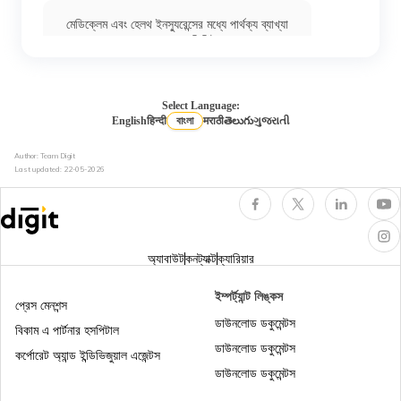
মেডিক্লেম এবং হেলথ ইনস্যুরেন্সের মধ্যে পার্থক্য ব্যাখ্যা
করা হয়েছে | ডিজিট
ভারতের 17টি সরকারি হেলথ ইনস্যুরেন্স স্কিম: সরকারি
মেডিক্লেম পলিসি
Select Language:
English
हिन्दी
বাংলা
मराठी
తెలుగు
ગુજરાતી
হেলথ ইন্স্যুরেন্সের প্রকারভেদ: 7 রকমের মেডিক্যাল
Author: Team Digit
ইন্স্যুরেন্সের ব্যাখ্যা
Last updated:
22-05-2026
প্রবীণ নাগরিকদের জন্য হেলথ ইন্স্যুরেন্স
অ্যাবাউট
কনট্যাক্ট
ক্যারিয়ার
অনলাইনে আরোগ্য সঞ্জীবনী হেলথ ইন্স্যুরেন্স পলিসি, ₹201/
ইম্পর্ট্যান্ট লিঙ্কস
মাস* থেকে শুরু
প্রেস মেনশন্স
ডাউনলোড ডকুমেন্টস
বিকাম এ পার্টনার হসপিটাল
হেলথ ইন্স্যুরেন্সে কিউমুলেটিভ বোনাস : 100% পর্যন্ত নো
ডাউনলোড ডকুমেন্টস
কর্পোরেট অ্যান্ড ইন্ডিভিজুয়াল এজেন্টস
ক্লেম বোনাস ডিসকাউন্ট
ডাউনলোড ডকুমেন্টস