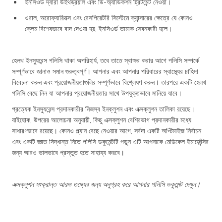
ইনসিওর্ড দ্বারা উইথড্রয়াল এবং ডি-অ্যাডিকশন ট্রিটমেন্ট নেওয়া।
ওরাল, অরোফ্যারিনক্স এবং রেসপিরেটরি সিস্টেমে ক্যান্সারের ক্ষেত্রে যে কোনও
ক্লেম বিশেষভাবে বাদ দেওয়া হয়, ইনসিওর্ড তামাক সেবনকারী হলে।
হেলথ ইনস্যুরেন্স পলিসি থাকা অপরিহার্য, তবে তাতে স্বাক্ষর করার আগে পলিসি সম্পর্কে
সম্পূর্ণভাবে জানাও সমান গুরুত্বপূর্ণ। আপনার এবং আপনার পরিবারের স্বাস্থ্যের চাহিদা
বিবেচনা করুন এবং প্রয়োজনীয়তাগুলির সম্পূর্ণভাবে বিশ্লেষণ করুন। তারপরে একটি হেলথ
পলিসি বেছে নিন যা আপনার প্রয়োজনীয়তার সাথে উপযুক্তভাবে মানিয়ে যাবে।
প্রত্যেক ইনস্যুরেন্স প্রদানকারীর নিজস্ব ইনক্লুশন এবং এক্সক্লুশন তালিকা রয়েছে।
যাইহোক, উপরের আলোচনা অনুযায়ী, কিছু এক্সক্লুশন বেশিরভাগ প্রদানকারীর মধ্যে
সাধারণভাবে রয়েছে। কোনও প্ল্যান বেছে নেওয়ার আগে, সর্বদা একটি অপ্টিমাইজ নির্বাচন
এবং একটি জ্ঞাত সিদ্ধান্ত নিতে পলিসি ডকুমেন্টটি পড়ুন এটি আপনাকে মেডিকেল ইমার্জেন্সির
জন্য আরও ভালভাবে প্রস্তুত হতে সাহায্য করবে।
এক্সক্লুশন সংক্রান্ত আরও তথ্যের জন্য অনুগ্রহ করে আপনার পলিসি ডকুমেন্ট দেখুন।