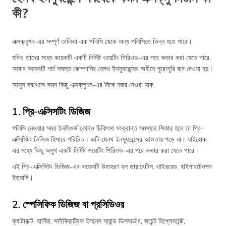
কী?
এক্সক্লুশন-এর সম্পূর্ণ তালিকা এক পলিসি থেকে অন্য পলিসিতে ভিন্ন হতে পারে।
যদিও তাদের মধ্যে কয়েকটি একটি নির্দিষ্ট ওয়েটিং পিরিওড-এর পরে কভার করা যেতে পারে,
আবার কয়েকটি শর্ত সমস্ত কোম্পানির হেলথ ইনস্যুরেন্সের অধীনে পুরোপুরি বাদ দেওয়া হয়।
আসুন সবথেকে কমন কিছু এক্সক্লুশন-এর দিকে নজর দেওয়া যাক:
1. প্রি-এক্সিসটিং ডিজিজ
পলিসি নেওয়ার সময় ইনসিওর্ড কোনও চিকিৎসা সংক্রান্ত সমস্যার শিকার হলে তা প্রি-
এক্সিসিটং ডিজিজ হিসাবে পরিচিত। এটি হেলথ ইনস্যুরেন্সের আওতায় পড়ে না। যাইহোক,
এর মধ্যে কিছু অসুখ একটি নির্দিষ্ট ওয়েটিং পিরিওড-এর পরে কভার করা যেতে পারে।
এই প্রি-এক্সিসিটং ডিজিজ-এর কয়েকটি উদাহরণ হল ডায়াবেটিস, থাইরয়েড, হাইপারটেনশন
ইত্যাদি।
2. স্পেসিফিক ডিজিজ বা প্রসিডিওর
ক্যাটারাক্ট, হার্নিয়া, সাইকিয়াট্রিক ইলনেস অ্যান্ড ডিসঅর্ডার, জয়েন্ট রিপ্লেসমেন্ট,