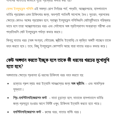
পলিসির আওতায় কীভাবে পুরো প্রক্রিয়া কভার করা হয়?
হেলথ ইনস্যুরেন্স পলিসি
এই সমস্ত রোগ নির্ণয়ের শর্ত, পদ্ধতি, অস্ত্রোপচার, হাসপাতালে
ভর্তির প্রয়োজন এমন চিকিৎসার জন্য, অবশ্যই শর্তাবলী সাপেক্ষে, বৈধ। সুতরাং, প্রাপকের
ক্ষেত্রে কোনও অঙ্গের প্রয়োজন হলে, স্বাস্থ্য ইনস্যুরেন্স পলিসিগুলি মোটামুটিভাবে পরিষ্কার
ভাবে বলে তারা অস্ত্রোপচারের খরচ এবং সেইসাথে অঙ্গ প্রতিস্থাপন সংক্রান্ত পরীক্ষা এবং
পদ্ধতিগুলি মোট ইনস্যুরেন্স পর্যন্ত কভার করবে।
কিন্তু দাতার খরচ (অঙ্গ সংগ্রহ, স্টোরেজ, স্ক্রীনিং ইত্যাদি) যে ব্যক্তি অঙ্গটি পাচ্ছেন তাকে
বহন করতে হবে। তবে, কিছু ইনস্যুরেন্স কোম্পানি আছে যারা দাতার খরচও কভার করে।
কেউ অঙ্গদান করতে ইচ্ছুক হলে তাকে কী ধরনের খরচের মুখোমুখি
হতে হবে?
অঙ্গদাতার ক্ষেত্রে প্রধানত 6 ধরনের চিকিৎসা খরচ বহন করতে হয়:
রক্তের গ্রুপ ম্যাচ করা ইত্যাদি সামঞ্জস্যের জন্য
অঙ্গ স্ক্রীনিং
- এবং সামগ্রিক
সুস্থতা।
প্রি-হসপিটালাইজেয়াশন কস্ট
- দাতা চূড়ান্ত হলে, দাতাকে হাসপাতালে ভর্তির
জন্য প্রস্তুত হওয়ার আগে নির্দিষ্ট ওষুধ, চিকিৎসা ইত্যাদি করতে হতে পারে।
হসপিটালাইজেয়াশন কস্ট
- রুমের খরচ, দাতার নার্সিং খরচ।