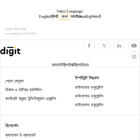
ভারতের 17টি সরকারি হেলথ ইনস্যুরেন্স স্কিম: সরকারি
মেডিক্লেম পলিসি
Select Language:
English
हिन्दी
বাংলা
मराठी
తెలుగు
ગુજરાતી
হেলথ ইন্স্যুরেন্সের প্রকারভেদ: 7 রকমের মেডিক্যাল
Author: Team Digit
ইন্স্যুরেন্সের ব্যাখ্যা
Last updated:
22-05-2026
প্রবীণ নাগরিকদের জন্য হেলথ ইন্স্যুরেন্স
অ্যাবাউট
কনট্যাক্ট
ক্যারিয়ার
অনলাইনে আরোগ্য সঞ্জীবনী হেলথ ইন্স্যুরেন্স পলিসি, ₹201/
ইম্পর্ট্যান্ট লিঙ্কস
মাস* থেকে শুরু
প্রেস মেনশন্স
ডাউনলোড ডকুমেন্টস
বিকাম এ পার্টনার হসপিটাল
হেলথ ইন্স্যুরেন্সে কিউমুলেটিভ বোনাস : 100% পর্যন্ত নো
ডাউনলোড ডকুমেন্টস
কর্পোরেট অ্যান্ড ইন্ডিভিজুয়াল এজেন্টস
ক্লেম বোনাস ডিসকাউন্ট
ডাউনলোড ডকুমেন্টস
হেলথ ইনস্যুরেন্স ডিডাক্টিবেল কী, একটি উদাহরণ দিয়ে বুঝুন |
ডিজিট
রিসোর্সেস
ক্যানসেল ই-ম্যানডেট