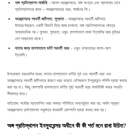
অঙ্গ প্রতিস্থাপন সার্জারি
- আসল অস্ত্রোপচার, অঙ্গ সংগ্রহ এবং প্রাপকের দেহে
প্রতিস্থাপনের জন্য – অস্ত্রোপচারের খরচ, সার্জনের ফি।
অস্ত্রোপচার পরবর্তী জটিলতা, সুস্থতা
- অস্ত্রোপচার পরবর্তী জটিলতা,
উদাহরণস্বরূপ, একটি কিডনি দিয়ে কাজ চালানো, অঙ্গ প্রতিস্থাপনের ক্ষেত্রে
অস্বাভাবিক নয়। সুতরাং, সুস্থতা, ওষুধ, হাসপাতালে থাকা ইত্যাদির ব্যয় বৃদ্ধির
বেশ সম্ভাবনা থাকে।
দাতার জন্য হাসপাতালে ভর্তি পরবর্তী খরচ
- ওষুধ, ডাক্তারের ফলো-আপ
ইত্যাদি।
উপরোক্ত খরচগুলির মধ্যে, দাতার হাসপাতালে ভর্তির পূর্ব এবং পরবর্তী খরচ এবং
অস্ত্রোপচার পরবর্তী জটিলতার কারণে খরচ ভারতে বেশিরভাগ ইনস্যুরেন্স পলিসি দ্বারা কভার
করা হয় না। কিছু কোম্পানী হাসপাতালে ভর্তির পূর্ব/ পরবর্তী খরচ সাবলিমিট করার পদ্ধতি
সীমাবদ্ধ করে।
যাইহোক, সর্বো‌চ্চ প্রত্যাশিত খরচ সমস্ত পলিসিতে অন্তর্ভুক্ত করা হয়, অর্থাৎ প্রকৃত
অস্ত্রোপচার দুর্ভাগ্যবশত শুধুমাত্র কয়েকটি কোম্পানি দ্বারা কভার করা হয়।
অঙ্গ প্রতিস্থাপন ইনস্যুরেন্সর অধীনে কী কী শর্ত মনে রাখা উচিত?