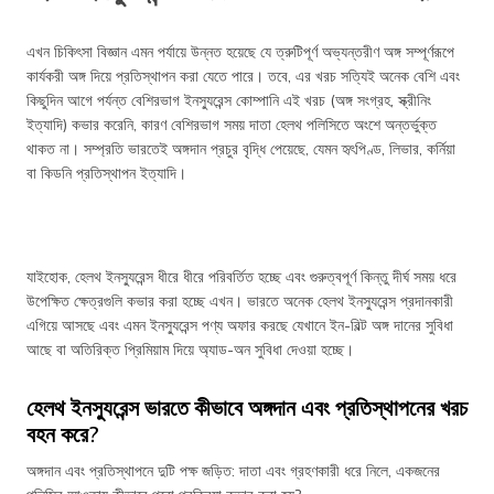
এখন চিকিৎসা বিজ্ঞান এমন পর্যায়ে উন্নত হয়েছে যে ত্রুটিপূর্ণ অভ্যন্তরীণ অঙ্গ সম্পূর্ণরূপে
কার্যকরী অঙ্গ দিয়ে প্রতিস্থাপন করা যেতে পারে। তবে, এর খরচ সত্যিই অনেক বেশি এবং
কিছুদিন আগে পর্যন্ত বেশিরভাগ ইনস্যুরেন্স কোম্পানি এই খরচ (অঙ্গ সংগ্রহ, স্ক্রীনিং
ইত্যাদি) কভার করেনি, কারণ বেশিরভাগ সময় দাতা হেলথ পলিসিতে অংশে অন্তর্ভুক্ত
থাকত না। সম্প্রতি ভারতেই অঙ্গদান প্রচুর বৃদ্ধি পেয়েছে, যেমন হৃৎপিণ্ড, লিভার, কর্নিয়া
বা কিডনি প্রতিস্থাপন ইত্যাদি।
যাইহোক, হেলথ ইনস্যুরেন্স ধীরে ধীরে পরিবর্তিত হচ্ছে এবং গুরুত্বপূর্ণ কিন্তু দীর্ঘ সময় ধরে
উপেক্ষিত ক্ষেত্রগুলি কভার করা হচ্ছে এখন। ভারতে অনেক হেলথ ইনস্যুরেন্স প্রদানকারী
এগিয়ে আসছে এবং এমন ইনস্যুরেন্স পণ্য অফার করছে যেখানে ইন-বিল্ট অঙ্গ দানের সুবিধা
আছে বা অতিরিক্ত প্রিমিয়াম দিয়ে অ্যাড-অন সুবিধা দেওয়া হচ্ছে।
হেলথ ইনস্যুরেন্স ভারতে কীভাবে অঙ্গদান এবং প্রতিস্থাপনের খরচ
বহন করে?
অঙ্গদান এবং প্রতিস্থাপনে দুটি পক্ষ জড়িত: দাতা এবং গ্রহণকারী ধরে নিলে, একজনের