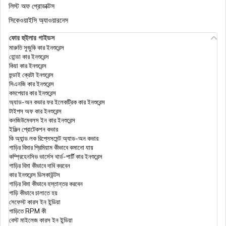
হেলথ ইন্সুরেন্স টিপস
লিস্ট অফ প্রোডাক্টস
সিকেওয়াইসি অ্যাওয়ারনেস
ফোর হুইলার গাইডস
ফ্যামিলি ফ্লোটার হেলথ ইনস্যুরেন্স
মারুতি সুজুকি কার ইনশুরেন্স
হোন্ডা কার ইনশুরেন্স
কিয়া কার ইনশুরেন্স
আসন্ন রিটায়ারিং এমপ্লয়ীজদের জন্য সুপার টপ-আপ হেলথ
হুন্ডাই ক্রেটা ইনশুরেন্স
ইনস্যুরেন্স - চেক প্রাইসেস
সিএনজি কার ইনশুরেন্স
কমপেয়ার কার ইনশুরেন্স
অ্যাড-অন কভার ফর ইলেকট্রিক কার ইনশুরেন্স
মোরেটোরিয়াম এবং ফুল মেডিকেল আন্ডাররাইটিং এর মধ্যে
টাইপস অফ কার ইনশুরেন্স
পার্থক্য
কনজিউমেবলস ইন কার ইনশুরেন্স
ইঞ্জিন প্রোটেকশন কভার
কি অ্যান্ড লক রিপ্লেসমেন্ট অ্যাড-অন কভার
ডিজিট হেলথ ক্লেম: ডিজিট ইনস্যুরেন্সের সাহায্যে হেলথ
গাড়ির বিমার প্রিমিয়াম কীভাবে কমানো যায়
ইনস্যুরেন্স ক্লেম ফাইল করুন
কম্প্রিহেনসিভ ভার্সেস থার্ড-পার্টি কার ইনশুরেন্স
গাড়ির বিমা কীভাবে দাবি করবেন
কার ইনশুরেন্স ডিসকাউন্টস
করোনাভাইরাস হেলথ ইন্স্যুরেন্স: ভারতে কোভিড-19
গাড়ির বিমা কীভাবে হস্তান্তর করবেন
ইন্স্যুরেন্স পলিসি
গাড়ি কীভাবে চালাতে হয়
সেফেস্ট কারস ইন ইন্ডিয়া
গাড়িতে RPM কী
বেস্ট মাইলেজ কারস ইন ইন্ডিয়া
সেলফ-এমপ্লয়েড এবং ফ্রিল্যান্সারদের জন্য হেলথ ইনস্যুরেন্স