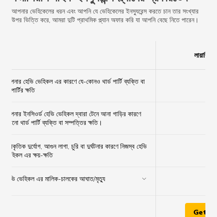
আপনার ভেহিকেলের ধরন এবং আপনি যে ভেহিকেলের ইনস্যুরেন্স করতে চান তার সংখ্যার
উপর ভিত্তি করে, আমরা দুটি প্রাথমিক প্ল্যান অফার করি যা আপনি বেছে নিতে পারেন।
লায়াবিলিট
আপনার হেভি ভেহিকল এর কারণে যে-কোনও থার্ড পার্টি ব্যক্তি বা
✔
প্রপার্টির ক্ষতি
আপনার ইনসিওর্ড হেভি ভেহিকল দ্বারা টেনে আনা গাড়ির কারণে
✔
কোনো থার্ড পার্টি ব্যক্তি বা সম্পত্তির ক্ষতি।
প্রাকৃতিক দুর্যোগ, আগুন লাগা, চুরি বা দুর্ঘটনার কারণে নিজস্ব হেভি
×
ভেহিকল এর ক্ষয়-ক্ষতি
হেভি ভেহিকল এর মালিক-চালকের আঘাত/মৃত্যু
✔
Get Q