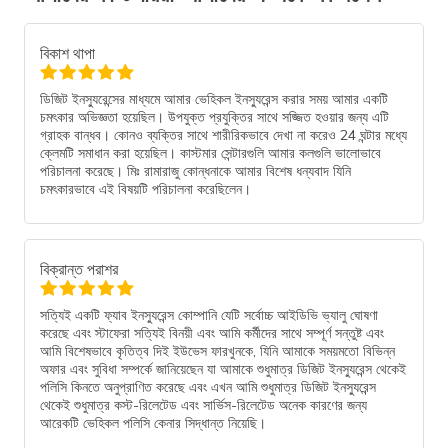
বিকাশ থাপা
ডিজিট ইনস্যুরেন্সের মাধ্যমে আমার ভেহিকল ইনস্যুরেন্স করার সময় আমার একটি
চমৎকার অভিজ্ঞতা হয়েছিল। উপযুক্ত প্রযুক্তির সাথে সজ্জিত হওয়ার জন্য এটি
গ্রাহক বান্ধব। কোনও ব্যক্তির সাথে শারীরিকভাবে দেখা না করেও 24 ঘন্টার মধ্যে
ক্লেমটি সমাধান করা হয়েছিল। কাস্টমার সেন্টারগুলি আমার কলগুলি ভালোভাবে
পরিচালনা করেছে। মিঃ রামারাজু কোন্ধনাকে আমার বিশেষ ধন্যবাদ যিনি
চমৎকারভাবে এই বিষয়টি পরিচালনা করেছিলেন।
বিক্রান্ত পরাশর
সত্যিই একটি ফ্যাব ইনস্যুরেন্স কোম্পানি যেটি সর্বোচ্চ আইডিভি ভ্যালু ঘোষণা
করেছে এবং স্টাফেরা সত্যিই বিনয়ী এবং আমি কর্মীদের সাথে সম্পূর্ণ সন্তুষ্ট এবং
আমি বিশেষভাবে কৃতিত্ব দিই ইউভেস ফারখুনকে, যিনি আমাকে সময়মতো বিভিন্ন
অফার এবং সুবিধা সম্পর্কে জানিয়েছেন যা আমাকে শুধুমাত্র ডিজিট ইনস্যুরেন্স থেকেই
পলিসি কিনতে অনুপ্রাণিত করেছে এবং এখন আমি শুধুমাত্র ডিজিট ইনস্যুরেন্স
থেকেই শুধুমাত্র কস্ট-রিলেটেড এবং সার্ভিস-রিলেটেড অনেক কারণের জন্য
আরেকটি ভেহিকল পলিসি কেনার সিদ্ধান্ত নিয়েছি।