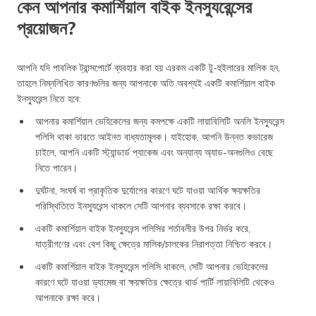
কেন আপনার কমার্শিয়াল বাইক ইনস্যুরেন্সের
প্রয়োজন?
আপনি যদি পাবলিক ট্রান্সপোর্টে ব্যবহার করা হয় এরকম একটি টু-হুইলারের মালিক হন,
তাহলে নিম্নলিখিত কারণগুলির জন্য আপনাকে অতি অবশ্যই একটি কমার্শিয়াল বাইক
ইনস্যুরেন্স নিতে হবে:
আপনার কমার্শিয়াল ভেহিকেলের জন্য কমপক্ষে একটি লায়াবিলিটি অনলি ইনস্যুরেন্স
পলিসি থাকা ভারতে আইনত বাধ্যতামূলক। যাইহোক, আপনি উন্নত কভারেজ
চাইলে, আপনি একটি স্ট্যান্ডার্ড প্যাকেজ এবং অন্যান্য অ্যাড-অনগুলিও বেছে
নিতে পারেন।
দুর্ঘটনা, সংঘর্ষ বা প্রাকৃতিক দুর্যোগের কারণে ঘটে যাওয়া আর্থিক ক্ষয়ক্ষতির
পরিস্থিতিতে ইনস্যুরেন্স থাকলে সেটি আপনার ব্যবসাকে রক্ষা করবে।
একটি কমার্শিয়াল বাইক ইনস্যুরেন্স পলিসির শর্তাবলীর উপর নির্ভর করে,
যাত্রীগণের এবং বেশ কিছু ক্ষেত্রে মালিক/চালকের নিরাপত্তা নিশ্চিত করবে।
একটি কমার্শিয়াল বাইক ইনস্যুরেন্স পলিসি থাকলে, সেটি আপনার ভেহিকেলের
কারণে ঘটে যাওয়া ড্যামেজ বা ক্ষয়ক্ষতির ক্ষেত্রে থার্ড পার্টি লায়াবিলিটি থেকেও
আপনাকে রক্ষা করে।