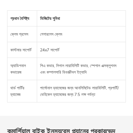
প্রধান বৈশিষ্ট্য
ডিজিটের সুবিধা
ক্লেম প্রসেস
পেপারলেস ক্লেম
কাস্টমার সাপোর্ট
24x7 সাপোর্ট
অ্যাডিশনাল
পিএ কভার, লিগাল লায়াবিলিটি কভার, স্পেশাল এক্সক্লুশনস
কভারেজ
এবং কম্পালসারি ডিডাক্টিবল ইত্যাদি
থার্ড পার্টির
পার্সোনাল ড্যামেজের জন্য আনলিমিটেড লায়াবিলিটি, প্রপার্টি/
ড্যামেজ
ভেহিকেল ড্যামেজের জন্য 7.5 লক্ষ পর্যন্ত
কমার্শিয়াল বাইক ইনস্যুরেন্স প্ল্যানের প্রকারভেদ